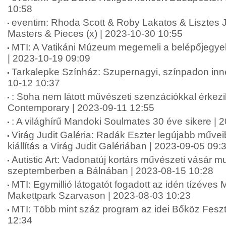
10:58
eventim: Rhoda Scott & Roby Lakatos & Lisztes
Masters & Pieces (x) | 2023-10-30 10:55
MTI: A Vatikáni Múzeum megemeli a belépőjegyek 
| 2023-10-19 09:09
Tarkalepke Színház: Szupernagyi, színpadon innen
10-12 10:37
: Soha nem látott művészeti szenzációkkal érkez
Contemporary | 2023-09-11 12:55
: A világhírű Mandoki Soulmates 30 éve sikere | 
Virág Judit Galéria: Radák Eszter legújabb műveib
kiállítás a Virág Judit Galériában | 2023-09-05 09:
Autistic Art: Vadonatúj kortárs művészeti vásár m
szeptemberben a Bálnában | 2023-08-15 10:28
MTI: Egymillió látogatót fogadott az idén tízéves
Makettpark Szarvason | 2023-08-03 10:23
MTI: Több mint száz program az idei Bőköz Feszt
12:34