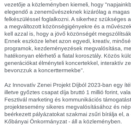
vezetője a közleményben kiemeli, hogy "napjain
elegendő a zeneművészeknek kizárólag a magas 
felkészüléssel foglalkozni. A sikerhez szükséges a
a megváltozott közönségigényekre és a művészek
kell azzal is, hogy a jövő közönségét megszólítsá
Ennek eszköze lehet azon egyedi, kreatív, minős
programok, kezdeményezések megvalósítása, mel
hatékonyan elérhető a fiatal korosztály. Közös küld
generációkat élményteli koncertekkel, interaktív 
bevonzzuk a koncerttermekbe".
Az Innovatív Zenei Projekt Díjból 2023-ban egy íté
illetve győztes csapat díja bruttó 1 millió forint, val
Fesztivál marketing és kommunikációs támogatást 
projektesemény sikeres megvalósításához és nép
beérkezett pályázatokat szakmai zsűri bírálja el, a
Kőbányai Önkormányzat - áll a közleményben.