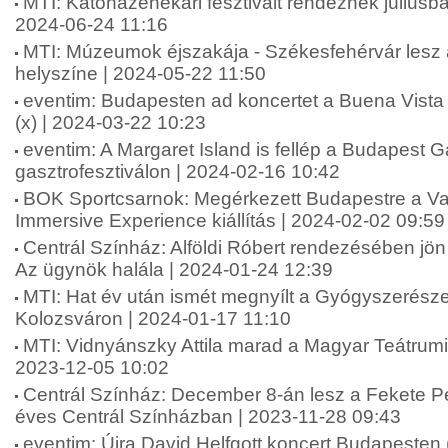
MTI: Katonazenekari fesztivált rendeznek július
2024-06-24 11:16
MTI: Múzeumok éjszakája - Székesfehérvár lesz 
helyszíne | 2024-05-22 11:50
eventim: Budapesten ad koncertet a Buena Vista 
(x) | 2024-03-22 10:23
eventim: A Margaret Island is fellép a Budapest G
gasztrofesztiválon | 2024-02-16 10:42
BOK Sportcsarnok: Megérkezett Budapestre a V
Immersive Experience kiállítás | 2024-02-02 09:59
Centrál Színház: Alföldi Róbert rendezésében jö
Az ügynök halála | 2024-01-24 12:39
MTI: Hat év után ismét megnyílt a Gyógyszerész
Kolozsváron | 2024-01-17 11:10
MTI: Vidnyánszky Attila marad a Magyar Teátrumi
2023-12-05 10:02
Centrál Színház: December 8-án lesz a Fekete Pé
éves Centrál Színházban | 2023-11-28 09:43
eventim: Újra David Helfgott koncert Budapesten 