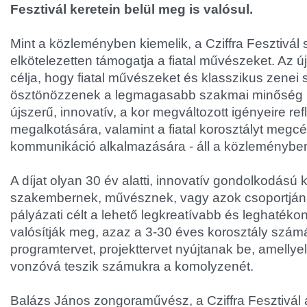
Fesztivál keretein belül meg is valósul.
Mint a közleményben kiemelik, a Cziffra Fesztivál
elkötelezetten támogatja a fiatal művészeket. Az új
célja, hogy fiatal művészeket és klasszikus zene
ösztönözzenek a legmagasabb szakmai minőség m
újszerű, innovatív, a kor megváltozott igényeire ref
megalkotására, valamint a fiatal korosztályt megcé
kommunikáció alkalmazására - áll a közleménybe
A díjat olyan 30 év alatti, innovatív gondolkodású
szakembernek, művésznek, vagy azok csoportjának
pályázati célt a lehető legkreatívabb és leghaté
valósítják meg, azaz a 3-30 éves korosztály számá
programtervet, projekttervet nyújtanak be, amellye
vonzóvá teszik számukra a komolyzenét.
Balázs János zongoraművész, a Cziffra Fesztivál 