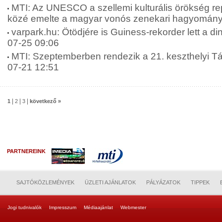
MTI: Az UNESCO a szellemi kulturális örökség re
közé emelte a magyar vonós zenekari hagyományt
varpark.hu: Ötödjére is Guiness-rekorder lett a di
07-25 09:06
MTI: Szeptemberben rendezik a 21. keszthelyi T
07-21 12:51
|
|
|
1
2
3
következő »
PARTNEREINK
SAJTÓKÖZLEMÉNYEK
ÜZLETI AJÁNLATOK
PÁLYÁZATOK
TIPPEK
Jogi tudnivalók
Impresszum
Médiaajánlat
Webmester