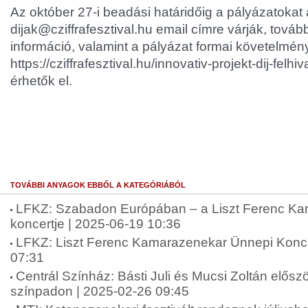
Az október 27-i beadási határidőig a pályázatokat 
dijak@cziffrafesztival.hu email címre várják, tovább
információ, valamint a pályázat formai követelmén
https://cziffrafesztival.hu/innovativ-projekt-dij-felhi
érhetők el.
TOVÁBBI ANYAGOK EBBŐL A KATEGÓRIÁBÓL
LFKZ: Szabadon Európában – a Liszt Ferenc K
koncertje | 2025-06-19 10:36
LFKZ: Liszt Ferenc Kamarazenekar Ünnepi Konce
07:31
Centrál Színház: Básti Juli és Mucsi Zoltán elősz
színpadon | 2025-02-26 09:45