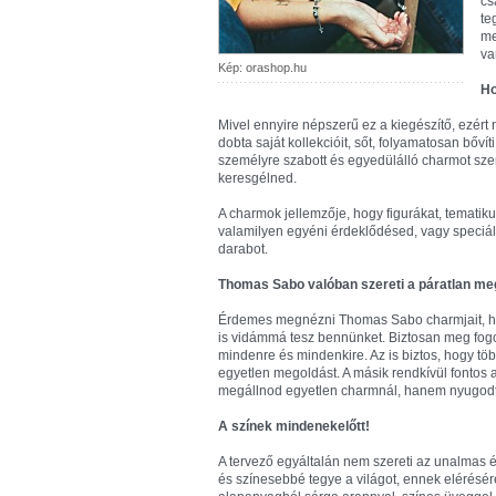
cs
te
me
va
Kép: orashop.hu
Ho
Mivel ennyire népszerű ez a kiegészítő, ezér
dobta saját kollekcióit, sőt, folyamatosan bőv
személyre szabott és egyedülálló charmot sze
keresgélned.
A charmok jellemzője, hogy figurákat, tematiku
valamilyen egyéni érdeklődésed, vagy speciális
darabot.
Thomas Sabo valóban szereti a páratlan me
Érdemes megnézni Thomas Sabo charmjait, hi
is vidámmá tesz bennünket. Biztosan meg fogod
mindenre és mindenkire. Az is biztos, hogy több
egyetlen megoldást. A másik rendkívül fontos a
megállnod egyetlen charmnál, hanem nyugod
A színek mindenekelőtt!
A tervező egyáltalán nem szereti az unalmas
és színesebbé tegye a világot, ennek elérésér