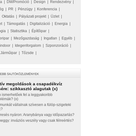
ka
|
DM/Promóció
|
Design
|
Rendezvény
|
ég
|
PR
|
Pénzügy
|
Konferencia
|
|
Oktatás
|
Pályázati projekt
|
Üzlet
|
et
|
Támogatás
|
Digitalizáció
|
Energia
|
ógia
|
Statisztika
|
Építőipar
|
eripar
|
Mezőgazdaság
|
Ingatlan
|
Egyéb
|
indoor
|
Idegenforgalom
|
Szponzoráció
|
|
Járműipar
|
Tőzsde
|
tív megoldások a csapadékvíz
ére: szikkasztó alagutak (x)
 ismerhetőek fel a leggyakoribb
blémák? (x)
munkát vállalnak szívesen a fülöp-szigeteki
k?
eresés nyáron: Aranybánya vagy időpazarlás?
ggy: inváziós veszély vagy csak félreértés?