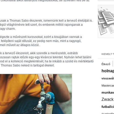
cirkóniával alkot látványos megoldásokat, de szívesen veti be az
usak a Thomas Sabo ékszerek, ismernünk kell a tervező életútját is.
ül világhírnévre tett szert, és emberek milliói rajonganak a
 vagy charm.
végezte a művészeti kurzusokat, ezért a kisujjában vannak a
felépíteni saját stílusát, ez pedig nem más, mint a ragyogó,
meli műveit az átlagos közül.
a tervező ékszereit, akik szeretik a merészebb, extrább
zasan rajtuk időzik egy-egy kíváncsi tekintet. Nyilván lehet találni
sd el a kollekció megtekintését, ha te inkább a szolid és mértéktartó
Étkező
gy Thomas Sabo neked is tartogat ékeket.
holnap
visszavál
Masterca
munkavá
Zwack
futballc