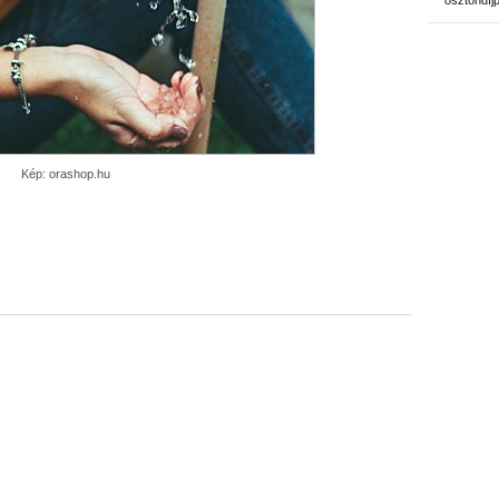
ösztöndíj
Kép: orashop.hu