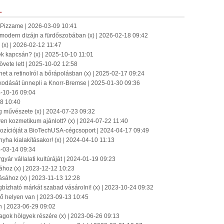
L
a Pizzame | 2026-03-09 10:41
modern dizájn a fürdőszobában (x) | 2026-02-18 09:42
 (x) | 2026-02-12 11:47
ek kapcsán? (x) | 2025-10-10 11:01
vete lett | 2025-10-02 12:58
het a retinolról a bőrápolásban (x) | 2025-02-17 09:24
kodását ünnepli a Knorr-Bremse | 2025-01-30 09:36
24-10-16 09:04
28 10:40
ág művészete (x) | 2024-07-23 09:32
yen kozmetikum ajánlott? (x) | 2024-07-22 11:40
ozícióját a BioTechUSA-cégcsoport | 2024-04-17 09:49
yha kialakításakor! (x) | 2024-04-10 11:13
4-03-14 09:34
gyár vállalati kultúráját | 2024-01-19 09:23
ához (x) | 2023-12-12 10:23
ásához (x) | 2023-11-13 12:28
gbízható márkát szabad vásárolni! (x) | 2023-10-24 09:32
ő helyen van | 2023-09-13 10:45
n | 2023-06-29 09:02
ok hölgyek részére (x) | 2023-06-26 09:13