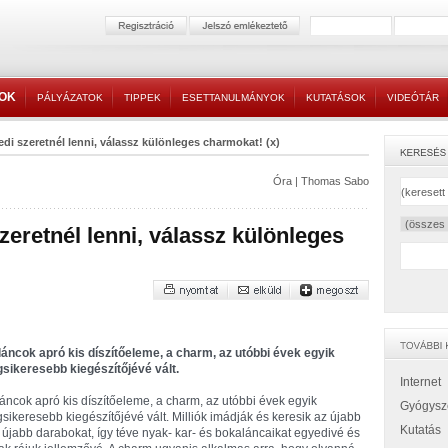
TOK
PÁLYÁZATOK
TIPPEK
ESETTANULMÁNYOK
KUTATÁSOK
VIDEÓTÁR
di szeretnél lenni, válassz különleges charmokat! (x)
Óra
|
Thomas Sabo
eretnél lenni, válassz különleges
láncok apró kis díszítőeleme, a charm, az utóbbi évek egyik
gsikeresebb kiegészítőjévé vált.
Internet
láncok apró kis díszítőeleme, a charm, az utóbbi évek egyik
Gyógysz
gsikeresebb kiegészítőjévé vált. Milliók imádják és keresik az újabb
Kutatás
 újabb darabokat, így téve nyak- kar- és bokaláncaikat egyedivé és