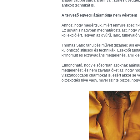
alapanyagból sárga arannyal, színes üveggel, 
antikolt technikát is.
A tervező egyedi látásmódja nem véletlen!
Ahhoz, hogy megértsük, miért ennyire specifik
Ez ugyanis nagyban meghatározta azt, hogy vég
kollekcióiért, legyen az gyűrű, lánc, fülbevaló
Thomas Sabo tanult és művelt dizájner, aki el
különböző stílusok és technikák. Ezekből tudta 
kifinomult és extravagáns megjelenés, ami kie
Elmondható, hogy elsősorban azoknak ajánljuk 
megjelenést, és nem zavarja őket az, hogy hoss
visszafogottabb charmokat is, ezért akkor se ve
öltözködés híve vagy, mivel szinte biztos, ho