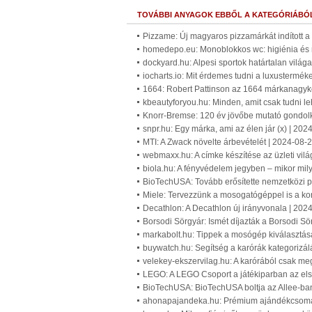
TOVÁBBI ANYAGOK EBBŐL A KATEGÓRIÁBÓ
Pizzame: Új magyaros pizzamárkát indított 
homedepo.eu: Monoblokkos wc: higiénia és 
dockyard.hu: Alpesi sportok határtalan világa
iocharts.io: Mit érdemes tudni a luxustermék
1664: Robert Pattinson az 1664 márkanagykö
kbeautyforyou.hu: Minden, amit csak tudni le
Knorr-Bremse: 120 év jövőbe mutató gondol
snpr.hu: Egy márka, ami az élen jár (x) | 20
MTI: A Zwack növelte árbevételét | 2024-08-
webmaxx.hu: A címke készítése az üzleti vil
biola.hu: A fényvédelem jegyben – mikor mil
BioTechUSA: Tovább erősítette nemzetközi p
Miele: Tervezzünk a mosogatógéppel is a kon
Decathlon: A Decathlon új irányvonala | 202
Borsodi Sörgyár: Ismét díjazták a Borsodi Sör
markabolt.hu: Tippek a mosógép kiválasztás
buywatch.hu: Segítség a karórák kategorizál
velekey-ekszervilag.hu: A karórából csak me
LEGO: A LEGO Csoport a játékiparban az els
BioTechUSA: BioTechUSA boltja az Allee-ba
ahonapajandeka.hu: Prémium ajándékcsomag