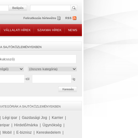
VÁLLALATI HÍREK
SZAKMAI HÍREK
NEWS
-tól
-ig
|
Légi ipar
|
Gazdasági Jog
|
Karrier
|
eripar
|
Hirdető/márka
|
Ügynökség
|
|
Mobil
|
E-biznisz
|
Kereskedelem
|