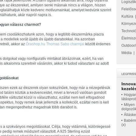
ak rájuk jellemzővé. A charm ugyanis alkalmas arra, hogy olyanná
Logiszti
gye az ékszereket, amilyen senki másnak nincs a világon, hiszen
Felelőss
gtalálhatjuk közte kedvenc motívumainkat, amelyet kedvünk szerint
riálhatunk, akár napról napra is.
Kultúra
Környez
gyan válassz charmot?
Technol
t nem csodálkozhatunk azon, hogy a legtöbb ékszermárka piacra
Élelmisz
íti a modellek sorát újabb és újabb darabokkal. Ha azonban
retnél, akkor az
Órashop.hu Thomas Sabo charmjai
között érdemes
Outdoor/
Média
s dolgokat vagy nonfiguratív mintákat ábrázolnak, ezért, ha van
 alkalomra szeretnél vásárolni, akkor ki tudod választani az adott
goldásokat
Innova
szen ezek az ékszerek olyan sokszínűek, hogy már a nézegetésük
kezelés
 találni köztük a kedvenceidet, mivel a tervező valóban gondolt
Hogyan
féle változtat közül is választhatsz, ezáltal nem kell elfogadnod
látáspro
spektus, hogy remek árak jellemzik a kollekciót, ezáltal nem is kell
Milyen 
tan megengedhetsz magadnak több darabot is.
dolgozó
Állásk
Babérme
(x)
 és a szokványos megoldásokat. Célja, hogy vidámmá, különlegessé
e pedig remek módszert választott. A 925 Sterling ezüst