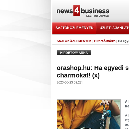
SAJTÓKÖZLEMÉNYEK
ÜZLETI AJÁNLA
SAJTÓKÖZLEMÉNYEK
|
Hirdető/márka
|
Ha egye
HIRDETŐ/MÁRKA
orashop.hu: Ha egyedi sz
charmokat! (x)
2023-08-23 09:27 |
A 
le
A 
le
és