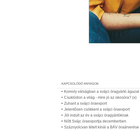
Komoly válságban a svájci óragyártó ágazat
Csuklódon a világ - mire jó az okosóra? (x)
Zuhant a svájci óraexport
Jelentősen csökkent a svájci óraexport
Jól indult az év a svájci óragyártóknak
Nőtt Svájc óraexportja decemberben
Száznyolcvan tételt kínál a BÁV óraárverése