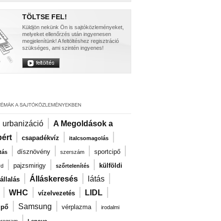
TÖLTSE FEL!
Küldjön nekünk Ön is sajtóközleményeket,
melyeket ellenőrzés után ingyenesen
megjelenítünk! A feltöltéshez regisztráció
szükséges, ami szintén ingyenes!
|
|
urbanizáció
A Megoldások a
|
|
|
ért
csapadékvíz
italcsomagolás
|
|
|
|
dísznövény
sportcipő
tás
szerszám
|
|
|
pajzsmirigy
külföldi
rd
szőrtelenítés
|
|
|
Álláskeresés
látás
llalás
|
|
|
|
WHC
LIDL
vízelvezetés
|
|
|
Samsung
ipő
vérplazma
irodalmi
|