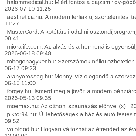
halommedical.hu: Miért fontos a pajzsmirigy-göbök
2026-07-10 11:25
aesthetica.hu: A modern férfiak új szőrtelenítési t
11:27
MasterCard: Alkotótárs irodalmi ösztöndíjprogram
09:41
mioralife.com: Az alvás és a hormonális egyensúly
2026-06-18 09:48
robogonagyker.hu: Szerszámok nélkülözhetetlen 
06-17 09:23
aranyeresseg.hu: Mennyi víz elegendő a szervez
06-15 11:00
forgey.hu: Ismerd meg a jövőt: a modern pénztárca
2026-05-13 09:35
moemax.hu: Az otthoni szaunázás előnyei (x) | 2
piktor94.hu: Új lehetőségek a ház és autó festés 
09:52
yolofood.hu: Hogyan változhat az étrended az év
13 09:00