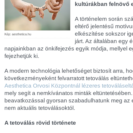
kultúrákban felnövő 
A történelem során sz
eltérő jelentésű motív
elkészítése sokszor i
Kép: aesthetica.hu
járt. Az általában egy é
napjainkban az önkifejezés egyik módja, mellyel e
fejezhetjük ki.
A modern technológia lehetőséget biztosít arra, h
következményeként felvarratott tetoválás eltünteth
Aesthetica Orvosi Központnál lézeres tetováláseltá
mely segít a nemkívánatos minták eltüntetésében.
beavatkozással gyorsan szabadulhatunk meg az e
nem aktuális tetoválásoktól.
A tetoválás rövid története