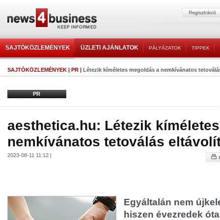
SAJTÓKÖZLEMÉNYEK
ÜZLETI AJÁNLATOK
PÁLYÁZATOK
TIPPEK
SAJTÓKÖZLEMÉNYEK
|
PR
|
Létezik kíméletes megoldás a nemkívánatos tetoválás 
PR
aesthetica.hu: Létezik kímélete
nemkívánatos tetoválás eltávolít
2023-08-11 11:12 |
Egyáltalán nem újkele
hiszen évezredek óta 