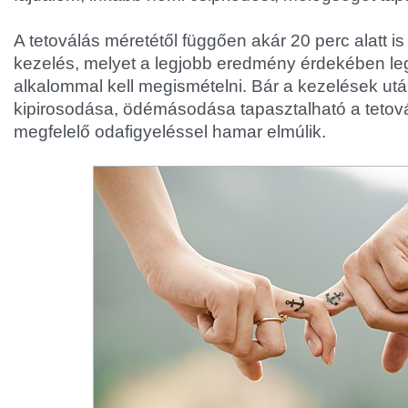
A tetoválás méretétől függően akár 20 perc alatt i
kezelés, melyet a legjobb eredmény érdekében le
alkalommal kell megismételni. Bár a kezelések utá
kipirosodása, ödémásodása tapasztalható a tetová
megfelelő odafigyeléssel hamar elmúlik.