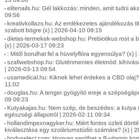
elitenails.hu: Gél lakkozás: minden, amit tudni aka
09:56
kreativkollazs.hu: Az emlékezetes ajándékozás ti
szabott bögre (x) | 2026-04-10 09:15
dietas-termekek-webshop.hu: Prebiotikus rost a b
(x) | 2026-03-17 09:23
: Mitől borulhat fel a hüvelyflóra egyensúlya? (x)
szafiwebshop.hu: Gluténmentes életmód: kihívás
| 2026-03-13 09:54
usamedical.hu: Kiknek lehet érdekes a CBD olaj? 
11:02
douglas.hu: A tenger gyógyító ereje a szépségápo
09 09:23
Kutyakajas.hu: Nem szép, de beszédes: a kutya s
egészségi állapotról | 2026-02-11 09:34
hollandimpexnagyker.hu: Miért fontos üzleti dönt
kiválasztása egy szoláriumstúdió számára? (x) | 
bodyselect.com: Hogyan segíthet a B-vitamin kom