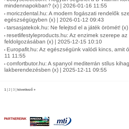
mindennapokban? (x) | 2026-01-16 11:55
moriczdental.hu: A modern fogászati rendelők sze
egészségügyben (x) | 2026-01-12 09:43
tarsasjatekok.hu: Ne felejtsd el a játék örömét! (x
resetlifestyleproducts.hu: Az enzimek szerepe az
feldolgozásában (x) | 2025-12-15 10:10
Europafit.hu: Az egészségünk valódi kincs, amit óv
11 11:55
comfortbutor.hu: A spanyol mediterrán stílus kiha
lakberendezésben (x) | 2025-12-11 09:55
|
|
|
1
2
3
következő »
PARTNEREINK