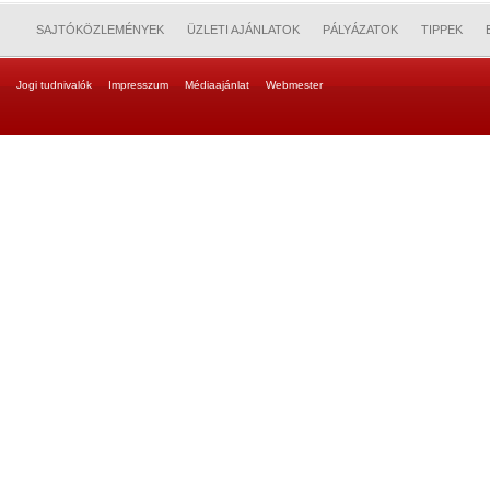
SAJTÓKÖZLEMÉNYEK
ÜZLETI AJÁNLATOK
PÁLYÁZATOK
TIPPEK
Jogi tudnivalók
Impresszum
Médiaajánlat
Webmester