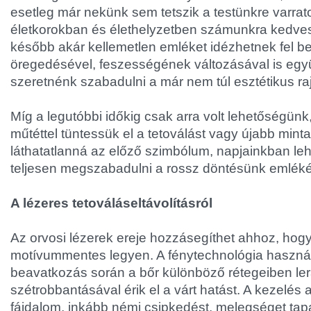
esetleg már nekünk sem tetszik a testünkre varrat
életkorokban és élethelyzetben számunkra kedve
később akár kellemetlen emléket idézhetnek fel b
öregedésével, feszességének változásával is együ
szeretnénk szabadulni a már nem túl esztétikus raj
Míg a legutóbbi időkig csak arra volt lehetőségünk
műtéttel tüntessük el a tetoválást vagy újabb mint
láthatatlanná az előző szimbólum, napjainkban le
teljesen megszabadulni a rossz döntésünk emléké
A lézeres tetováláseltávolításról
Az orvosi lézerek ereje hozzásegíthet ahhoz, hog
motívummentes legyen. A fénytechnológia használ
beavatkozás során a bőr különböző rétegeiben le
szétrobbantásával érik el a várt hatást. A kezelés a
fájdalom, inkább némi csipkedést, melegséget tap