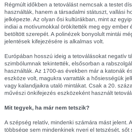
Régmúlt időkben a tetoválást nemcsak a testet dí
használták, hanem a társadalmi státuszt, vallási ho
jelképezte. Az olyan ősi kultúrákban, mint az egyip
indiai a motívumokkal örökítették meg egy ember é
betöltött szerepét. A polinézek bonyolult mintái 
jelentések kifejezésére is alkalmas volt.
Európában hosszú ideig a tetoválásokat negatív t
szimbólumnak tekintették, elsősorban a rabszolgá
használták. Az 1700-as években már a katonák és
eszköze volt, magukra varratták a hősiességük jelk
vagy kalandjaikra utaló mintákat. Csak a 20. száza
művészi önkifejezés eszközeként használt tetovál
Mit tegyek, ha már nem tetszik?
A szépség relatív, mindenki számára mást jelent. 
többsége sem mindenkinek nyeri el tetszését, sőt