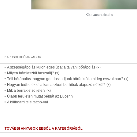
Kép: aesthetica.hu
A szépségápolás különleges útja: a tajvani bőrápolás (x)
Milyen hámlasztót használj? (x)
Téli bőrápolás: hogyan gondoskodjunk bőrünkről a hideg évszakban? (x)
Hogyan fedhetők el a kamaszkori bőrhibák alapozó nélkül? (x)
Mik a bőrrák első jelei? (x)
Újabb területen mutat példát az Eucerin
A billboard tele tattoo-val
TOVÁBBI ANYAGOK EBBŐL A KATEGÓRIÁBÓL