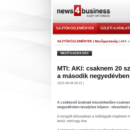
SAJTÓKÖZLEMÉNYEK
ÜZLETI AJÁNLA
SAJTÓKÖZLEMÉNYEK
|
Mezőgazdaság
|
AKI: c
MEZŐGAZDASÁG
MTI: AKI: csaknem 20 sz
a második negyedévben
2023-08-08 09:22 |
A csökkenő áraknak köszönhetően csaknem 
negyedévben tavalyhoz képest - olvasható a
A vizsgált időszakban a műtrágyák majdnem mi
kerül, mint egy éve.