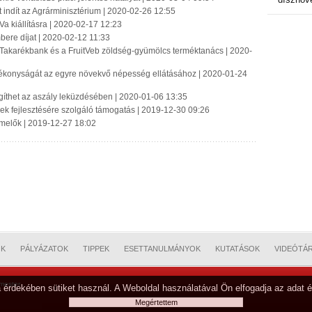
 indít az Agrárminisztérium | 2020-02-26 12:55
Va kiállításra | 2020-02-17 12:23
bere díjat | 2020-02-12 11:33
 Takarékbank és a FruitVeb zöldség-gyümölcs terméktanács | 2020-
atékonyságát az egyre növekvő népesség ellátásához | 2020-01-24
egíthet az aszály leküzdésében | 2020-01-06 13:35
ek fejlesztésére szolgáló támogatás | 2019-12-30 09:26
ermelők | 2019-12-27 18:02
OK
PÁLYÁZATOK
TIPPEK
ESETTANULMÁNYOK
KUTATÁSOK
VIDEÓTÁ
mester
 érdekében sütiket használ. A Weboldal használatával Ön elfogadja az adat é