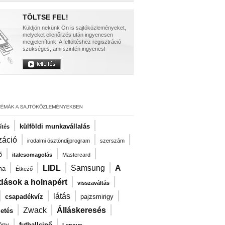
TÖLTSE FEL!
Küldjön nekünk Ön is sajtóközleményeket,
melyeket ellenőrzés után ingyenesen
megjelenítünk! A feltöltéshez regisztráció
szükséges, ami szintén ingyenes!
|
|
külföldi munkavállalás
ítés
|
|
|
záció
irodalmi ösztöndíjprogram
szerszám
|
|
|
ő
italcsomagolás
Mastercard
|
|
|
|
LIDL
Samsung
A
ma
Étkező
|
|
dások a holnapért
visszaváltás
|
|
|
|
látás
csapadékvíz
pajzsmirigy
|
|
|
Zwack
Álláskeresés
zetés
|
|
ény
futballcipő