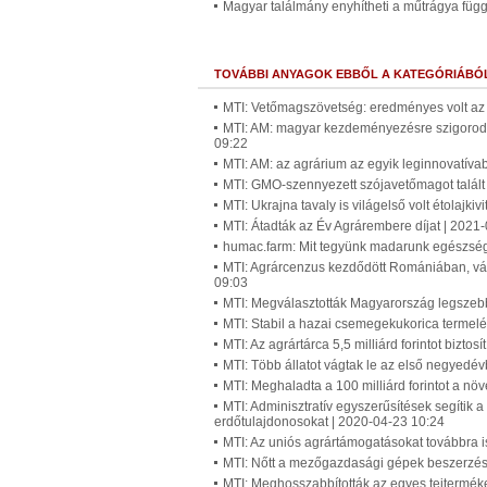
Magyar találmány enyhítheti a műtrágya füg
TOVÁBBI ANYAGOK EBBŐL A KATEGÓRIÁBÓ
MTI: Vetőmagszövetség: eredményes volt az
MTI: AM: magyar kezdeményezésre szigorodh
09:22
MTI: AM: az agrárium az egyik leginnovatíva
MTI: GMO-szennyezett szójavetőmagot talált
MTI: Ukrajna tavaly is világelső volt étolajki
MTI: Átadták az Év Agrárembere díjat | 2021
humac.farm: Mit tegyünk madarunk egészségé
MTI: Agrárcenzus kezdődött Romániában, vár
09:03
MTI: Megválasztották Magyarország legszebb
MTI: Stabil a hazai csemegekukorica termelé
MTI: Az agrártárca 5,5 milliárd forintot bizto
MTI: Több állatot vágtak le az első negyedé
MTI: Meghaladta a 100 milliárd forintot a nö
MTI: Adminisztratív egyszerűsítések segítik
erdőtulajdonosokat | 2020-04-23 10:24
MTI: Az uniós agrártámogatásokat továbbra 
MTI: Nőtt a mezőgazdasági gépek beszerzésér
MTI: Meghosszabbították az egyes tejterméke