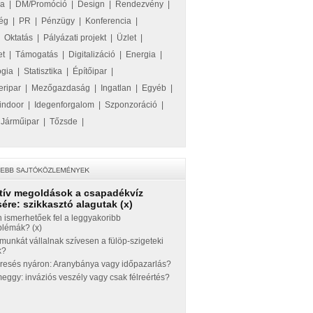
ka
|
DM/Promóció
|
Design
|
Rendezvény
|
ég
|
PR
|
Pénzügy
|
Konferencia
|
|
Oktatás
|
Pályázati projekt
|
Üzlet
|
et
|
Támogatás
|
Digitalizáció
|
Energia
|
ógia
|
Statisztika
|
Építőipar
|
eripar
|
Mezőgazdaság
|
Ingatlan
|
Egyéb
|
indoor
|
Idegenforgalom
|
Szponzoráció
|
|
Járműipar
|
Tőzsde
|
tív megoldások a csapadékvíz
ére: szikkasztó alagutak (x)
 ismerhetőek fel a leggyakoribb
blémák? (x)
munkát vállalnak szívesen a fülöp-szigeteki
k?
eresés nyáron: Aranybánya vagy időpazarlás?
ggy: inváziós veszély vagy csak félreértés?