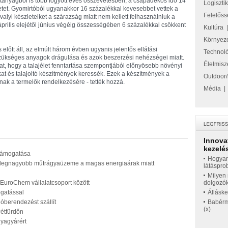
anyagból is több fogyott éves összevetésben, a csapadékos idő 14
Logiszti
etet. Gyomirtóból ugyanakkor 16 százalékkal kevesebbet vettek a
Felelőss
alyi készleteiket a szárazság miatt nem kellett felhasználniuk a
prilis elejétől június végéig összességében 6 százalékkal csökkent
Kultúra
Környez
előtt áll, az elmúlt három évben ugyanis jelentős ellátási
Technol
szükséges anyagok drágulása és azok beszerzési nehézségei miatt.
Élelmisz
at, hogy a talajélet fenntartása szempontjából előnyösebb növényi
okat és talajoltó készítmények keressék. Ezek a készítmények a
Outdoor/
ak a termelők rendelkezésére - tették hozzá.
Média
Innova
kezelés
 támogatása
Hogyan
ia legnagyobb műtrágyaüzeme a magas energiaárak miatt
látáspro
Milyen 
z EuroChem vállalatcsoport között
dolgozó
ogatással
Állásk
lóberendezést szállít
Babérme
(x)
étfürdőn
yagyárért