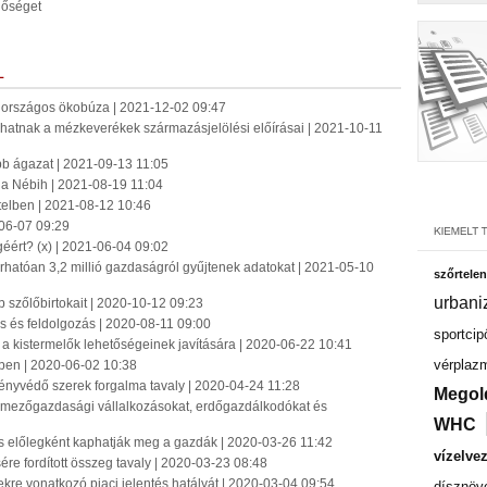
gőséget
L
 országos ökobúza | 2021-12-02 09:47
atnak a mézkeverékek származásjelölési előírásai | 2021-10-11
bb ágazat | 2021-09-13 11:05
 a Nébih | 2021-08-19 11:04
vitelben | 2021-08-12 10:46
-06-07 09:29
ért? (x) | 2021-06-04 09:02
hatóan 3,2 millió gazdaságról gyűjtenek adatokat | 2021-05-10
szőrtelen
urbani
 szőlőbirtokait | 2020-10-12 09:23
s és feldolgozás | 2020-08-11 09:00
sportcip
sít a kistermelők lehetőségeinek javítására | 2020-06-22 10:41
vérplaz
vben | 2020-06-02 10:38
vényvédő szerek forgalma tavaly | 2020-04-24 11:28
Megol
 a mezőgazdasági vállalkozásokat, erdőgazdálkodókat és
WHC
is előlegként kaphatják meg a gazdák | 2020-03-26 11:42
vízelve
e fordított összeg tavaly | 2020-03-23 08:48
kre vonatkozó piaci jelentés hatályát | 2020-03-04 09:54
dísznöv