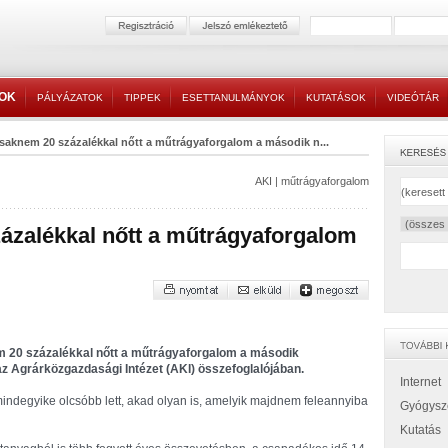
TOK
PÁLYÁZATOK
TIPPEK
ESETTANULMÁNYOK
KUTATÁSOK
VIDEÓTÁR
saknem 20 százalékkal nőtt a műtrágyaforgalom a második n...
AKI
|
műtrágyaforgalom
ázalékkal nőtt a műtrágyaforgalom
20 százalékkal nőtt a műtrágyaforgalom a második
z Agrárközgazdasági Intézet (AKI) összefoglalójában.
Internet
ndegyike olcsóbb lett, akad olyan is, amelyik majdnem feleannyiba
Gyógysz
Kutatás