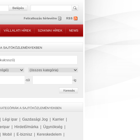
VÁLLALATI HÍREK
SZAKMAI HÍREK
NEWS
-tól
-ig
|
Légi ipar
|
Gazdasági Jog
|
Karrier
|
eripar
|
Hirdető/márka
|
Ügynökség
|
|
Mobil
|
E-biznisz
|
Kereskedelem
|