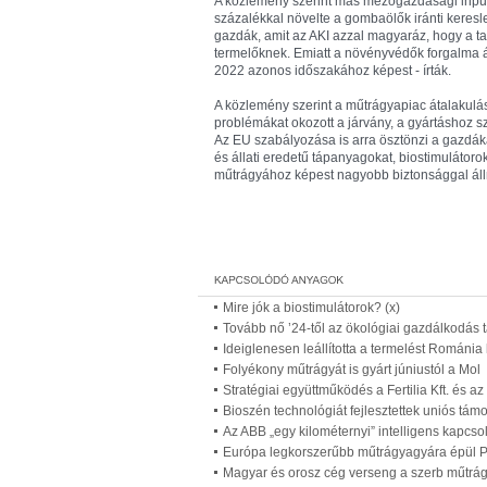
A közlemény szerint más mezőgazdasági input
százalékkal növelte a gombaölők iránti keresl
gazdák, amit az AKI azzal magyaráz, hogy a tav
termelőknek. Emiatt a növényvédők forgalma á
2022 azonos időszakához képest - írták.
A közlemény szerint a műtrágyapiac átalakulás 
problémákat okozott a járvány, a gyártáshoz 
Az EU szabályozása is arra ösztönzi a gazdák
és állati eredetű tápanyagokat, biostimulátor
műtrágyához képest nagyobb biztonsággal álln
Mire jók a biostimulátorok? (x)
Tovább nő ’24-től az ökológiai gazdálkodás
Ideiglenesen leállította a termelést Román
Folyékony műtrágyát is gyárt júniustól a Mol
Stratégiai együttműködés a Fertilia Kft. és a
Bioszén technológiát fejlesztettek uniós tám
Az ABB „egy kilométernyi” intelligens kapcso
Európa legkorszerűbb műtrágyagyára épül P
Magyar és orosz cég verseng a szerb műtrág