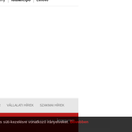
Lenovo
R
VÁLLALATI HÍREK
SZAKMAI HÍREK
s süti-kezelésre vonatkozó irányelveket.
Bővebben