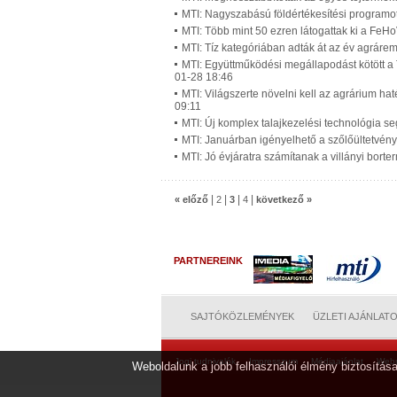
MTI: Nagyszabású földértékesítési programot
MTI: Több mint 50 ezren látogattak ki a FeHo
MTI: Tíz kategóriában adták át az év agrárem
MTI: Együttműködési megállapodást kötött a
01-28 18:46
MTI: Világszerte növelni kell az agrárium h
09:11
MTI: Új komplex talajkezelési technológia s
MTI: Januárban igényelhető a szőlőültetvény
MTI: Jó évjáratra számítanak a villányi bort
|
|
|
|
« előző
2
3
4
következő »
PARTNEREINK
SAJTÓKÖZLEMÉNYEK
ÜZLETI AJÁNLAT
Jogi tudnivalók
Impresszum
Médiaajánlat
Web
Weboldalunk a jobb felhasználói élmény biztosítása