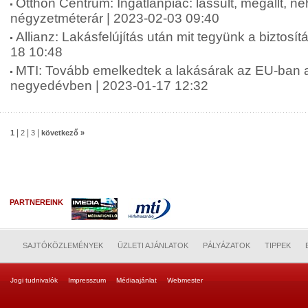
Otthon Centrum: Ingatlanpiac: lassult, megállt, n
négyzetméterár | 2023-02-03 09:40
Allianz: Lakásfelújítás után mit tegyünk a biztosít
18 10:48
MTI: Tovább emelkedtek a lakásárak az EU-ban a
negyedévben | 2023-01-17 12:32
|
|
|
1
2
3
következő »
PARTNEREINK
SAJTÓKÖZLEMÉNYEK
ÜZLETI AJÁNLATOK
PÁLYÁZATOK
TIPPEK
Jogi tudnivalók
Impresszum
Médiaajánlat
Webmester