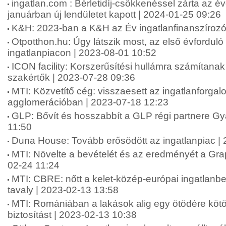
ingatlan.com : Bérletidíj-csökkenéssel zárta az év
januárban új lendületet kapott | 2024-01-25 09:26
K&H: 2023-ban a K&H az Év ingatlanfinanszírozó
Otpotthon.hu: Úgy látszik most, az első évforduló 
ingatlanpiacon | 2023-08-01 10:52
ICON facility: Korszerűsítési hullámra számítanak
szakértők | 2023-07-28 09:36
MTI: Közvetítő cég: visszaesett az ingatlanforgal
agglomerációban | 2023-07-18 12:23
GLP: Bővít és hosszabbít a GLP régi partnere Gy
11:50
Duna House: Tovább erősödött az ingatlanpiac |
MTI: Növelte a bevételét és az eredményét a Grap
02-24 11:24
MTI: CBRE: nőtt a kelet-közép-európai ingatlanbe
tavaly | 2023-02-13 13:58
MTI: Romániában a lakások alig egy ötödére kötö
biztosítást | 2023-02-13 10:38