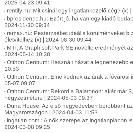
2025-04-23 09:41
rentify.hu: Mit csinál egy ingatlankezelő cég? (x)
bpresidence.hu: Ezért jó, ha van egy kiadó budape
2024-11-30 09:34
remax.hu: Pesterzsébet ideális körülményeket bi
életvitelhez (x) | 2024-08-30 09:44
MTI: A Graphisoft Park SE növelte eredményét a
2024-05-14 10:38
Otthon Centrum: Használt házat a legnehezebb e
10:53
Otthon Centrum: Emelkednek az árak a fővárosi i
05-07 09:07
Otthon Centrum: Rekord a Balatonon: akár már 3,2
négyzetmétere | 2024-05-03 09:37
Duna House: Az első negyedévben berobbant az i
Magyarországon | 2024-04-03 11:53
ingatlan.com : A nők szerepe az ingatlanpiacon is
2024-03-08 09:25