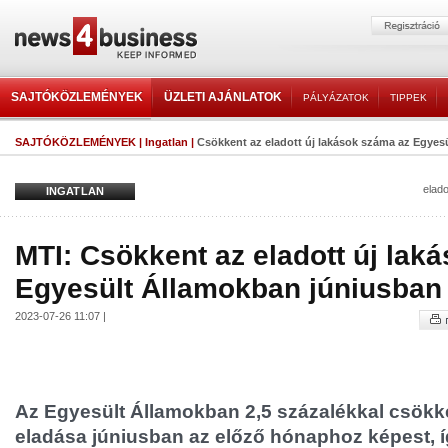
SAJTÓKÖZLEMÉNYEK
ÜZLETI AJÁNLATOK
PÁLYÁZATOK
TIPPEK
SAJTÓKÖZLEMÉNYEK
|
Ingatlan
|
Csökkent az eladott új lakások száma az Egyesü
elado
INGATLAN
MTI: Csökkent az eladott új lak
Egyesült Államokban júniusban
2023-07-26 11:07 |
Az Egyesült Államokban 2,5 százalékkal csökke
eladása júniusban az előző hónaphoz képest, í