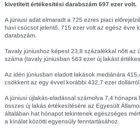
kivetített értékesítési darabszám 697 ezer volt.
A júniusi adat elmaradt a 725 ezres piaci előrejel
havi csúcsot jelentő, 715 ezer volt az egész évre ki
darabszám.
Tavaly júniushoz képest 23,8 százalékkal nőtt az 
száma (tavaly júniusban 563 ezer új lakást értékesí
Az idén júniusban eladott lakások mediánára 415,4
csökkent az egy évvel korábbi 432,7 ezer dollárról
A júniusi újlakás-eladással számolva 7,4 hónapra
összes új lakás értékesítésére az Egyesült Állam
általában hat hónapot tekintenek egészséges mér
a kínálat közötti egyensúly fenntartásához.