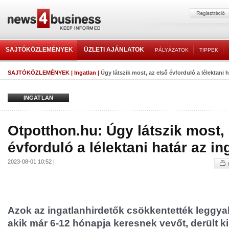
SAJTÓKÖZLEMÉNYEK
ÜZLETI AJÁNLATOK
PÁLYÁZATOK
TIPPEK
SAJTÓKÖZLEMÉNYEK
|
Ingatlan
|
Úgy látszik most, az első évforduló a lélektani ha
INGATLAN
Otpotthon.hu: Úgy látszik most, 
évforduló a lélektani határ az i
2023-08-01 10:52 |
Azok az ingatlanhirdetők csökkentették leggya
akik már 6-12 hónapja keresnek vevőt, derült k