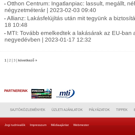
Otthon Centrum: Ingatlanpiac: lassult, megállt, n
négyzetméterár | 2023-02-03 09:40
Allianz: Lakásfelújítás után mit tegyünk a biztosít
18 10:48
MTI: Tovább emelkedtek a lakásárak az EU-ban a
negyedévben | 2023-01-17 12:32
|
|
|
1
2
3
következő »
PARTNEREINK
SAJTÓKÖZLEMÉNYEK
ÜZLETI AJÁNLATOK
PÁLYÁZATOK
TIPPEK
Jogi tudnivalók
Impresszum
Médiaajánlat
Webmester