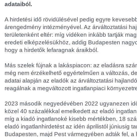
adataiból.
A hirdetési idő rövidülésével pedig egyre keveseb
árengedmény intézményével. Az árváltoztatási ha
területenként eltér: míg vidéken inkább tartják ma
eredeti elképzelésükhöz, addig Budapesten nagyo
hogy a hirdetők lefaragnak áraikból.
Más szelek fújnak a lakáspiacon: az eladásra szán
még nem érzékelhető egyértelműen a változás, de
adatai alapján az eladók az árváltoztatási hajla
reagálnak a megváltozott ingatlanpiaci környezetr
2023 második negyedévében 2022 ugyanezen id
közel 40 százalékkal emelkedett az eladó ingatla
míg a kiadó ingatlanoké kisebb mértékben, 18 szá
eladó ingatlanhirdetést az idén áprilistól júniusig 
Budapesten, majd Pest vármegyében adták fel, a