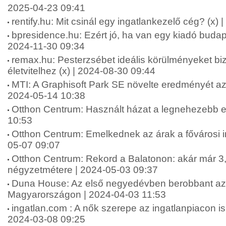
2025-04-23 09:41
rentify.hu: Mit csinál egy ingatlankezelő cég? (x)
bpresidence.hu: Ezért jó, ha van egy kiadó budape
2024-11-30 09:34
remax.hu: Pesterzsébet ideális körülményeket bi
életvitelhez (x) | 2024-08-30 09:44
MTI: A Graphisoft Park SE növelte eredményét a
2024-05-14 10:38
Otthon Centrum: Használt házat a legnehezebb e
10:53
Otthon Centrum: Emelkednek az árak a fővárosi i
05-07 09:07
Otthon Centrum: Rekord a Balatonon: akár már 3,2
négyzetmétere | 2024-05-03 09:37
Duna House: Az első negyedévben berobbant az i
Magyarországon | 2024-04-03 11:53
ingatlan.com : A nők szerepe az ingatlanpiacon is
2024-03-08 09:25