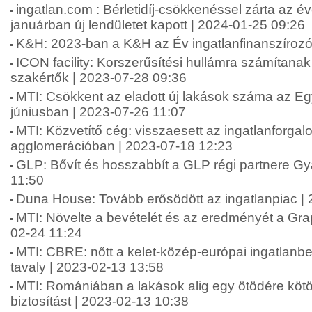
ingatlan.com : Bérletidíj-csökkenéssel zárta az év
januárban új lendületet kapott | 2024-01-25 09:26
K&H: 2023-ban a K&H az Év ingatlanfinanszírozó
ICON facility: Korszerűsítési hullámra számítanak
szakértők | 2023-07-28 09:36
MTI: Csökkent az eladott új lakások száma az E
júniusban | 2023-07-26 11:07
MTI: Közvetítő cég: visszaesett az ingatlanforgal
agglomerációban | 2023-07-18 12:23
GLP: Bővít és hosszabbít a GLP régi partnere Gy
11:50
Duna House: Tovább erősödött az ingatlanpiac |
MTI: Növelte a bevételét és az eredményét a Grap
02-24 11:24
MTI: CBRE: nőtt a kelet-közép-európai ingatlanbe
tavaly | 2023-02-13 13:58
MTI: Romániában a lakások alig egy ötödére kötö
biztosítást | 2023-02-13 10:38