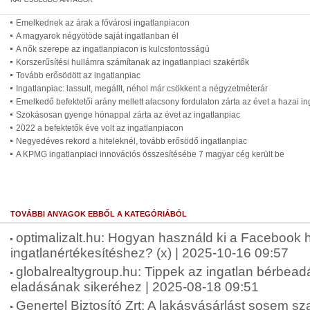
Emelkednek az árak a fővárosi ingatlanpiacon
A magyarok négyötöde saját ingatlanban él
A nők szerepe az ingatlanpiacon is kulcsfontosságú
Korszerűsítési hullámra számítanak az ingatlanpiaci szakértők
Tovább erősödött az ingatlanpiac
Ingatlanpiac: lassult, megállt, néhol már csökkent a négyzetméterár
Emelkedő befektetői arány mellett alacsony fordulaton zárta az évet a hazai in
Szokásosan gyenge hónappal zárta az évet az ingatlanpiac
2022 a befektetők éve volt az ingatlanpiacon
Negyedéves rekord a hiteleknél, tovább erősödő ingatlanpiac
A KPMG ingatlanpiaci innovációs összesítésébe 7 magyar cég került be
TOVÁBBI ANYAGOK EBBŐL A KATEGÓRIÁBÓL
optimalizalt.hu: Hogyan használd ki a Facebook 
ingatlanértékesítéshez? (x) | 2025-10-16 09:57
globalrealtygroup.hu: Tippek az ingatlan bérbea
eladásának sikeréhez | 2025-08-18 09:51
Genertel Biztosító Zrt: A lakásvásárlást sosem sz