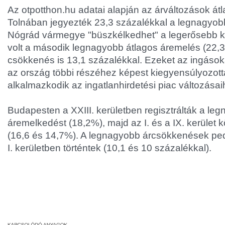
Az otpotthon.hu adatai alapján az árváltozások átl
Tolnában jegyezték 23,3 százalékkal a legnagyob
Nógrád vármegye "büszkélkedhet" a legerősebb kü
volt a második legnagyobb átlagos áremelés (22,
csökkenés is 13,1 százalékkal. Ezeket az ingások
az ország többi részéhez képest kiegyensúlyozott
alkalmazkodik az ingatlanhirdetési piac változásai
Budapesten a XXIII. kerületben regisztrálták a le
áremelkedést (18,2%), majd az I. és a IX. kerület 
(16,6 és 14,7%). A legnagyobb árcsökkenések pedi
I. kerületben történtek (10,1 és 10 százalékkal).