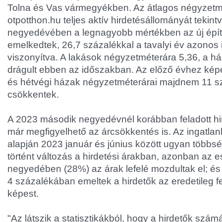
Tolna és Vas vármegyékben. Az átlagos négyzetm
otpotthon.hu teljes aktív hirdetésállományát tekin
negyedévében a legnagyobb mértékben az új épí
emelkedtek, 26,7 százalékkal a tavalyi év azonos
viszonyítva. A lakások négyzetméterára 5,36, a h
drágult ebben az időszakban. Az előző évhez képe
és hétvégi házak négyzetméterárai majdnem 11 s
csökkentek.
A 2023 második negyedévnél korábban feladott h
már megfigyelhető az árcsökkentés is. Az ingatlanh
alapján 2023 január és június között ugyan több
történt változás a hirdetési árakban, azonban az e
negyedében (28%) az árak lefelé mozdultak el; é
4 százalékában emeltek a hirdetők az eredetileg fe
képest.
"Az látszik a statisztikákból, hogy a hirdetők szám