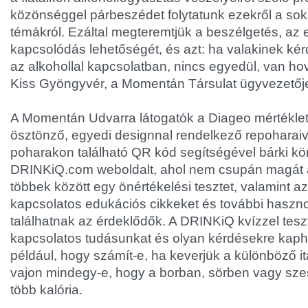
közönséggel párbeszédet folytatunk ezekről a so
témákról. Ezáltal megteremtjük a beszélgetés, az
kapcsolódás lehetőségét, és azt: ha valakinek kér
az alkohollal kapcsolatban, nincs egyedül, van hov
Kiss Gyöngyvér, a Momentán Társulat ügyvezetőj
A Momentán Udvarra látogatók a Diageo mértéklet
ösztönző, egyedi designnal rendelkező repoharaiva
poharakon található QR kód segítségével bárki kö
DRINKiQ.com weboldalt, ahol nem csupán magát 
többek között egy önértékelési tesztet, valamint az
kapcsolatos edukációs cikkeket és további haszno
találhatnak az érdeklődők. A DRINKiQ kvízzel teszt
kapcsolatos tudásunkat és olyan kérdésekre kapha
például, hogy számít-e, ha keverjük a különböző i
vajon mindegy-e, hogy a borban, sörben vagy sze
több kalória.