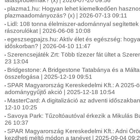
látásproblémák? (x) | 2026-07-20 09:56
plazma1.hu: Hogyan lehet kiemelkedően haszno
plazmaadományozás? (x) | 2026-07-13 09:11
Lidl: 108 tonna élelmiszer-adománnyal segítettek
rászorulókat | 2026-06-08 10:08
egeszsegpajzs.hu: Aktív élet és egészség: hogya
időskorban? | 2026-04-10 11:47
Szerencsejáték Zrt: Több tízezer fát ültet a Szere
23 13:04
Bridgestone: A Bridgestone Tatabánya és a Máltai
összefogása | 2025-12-19 09:51
SPAR Magyarország Kereskedelmi Kft.: A 2025-ö
adománygyűjtő akció | 2025-12-18 10:54
MasterCard: A digitalizáció az adventi időszakba
12-10 10:25
Savoya Park: Tűzoltóautóval érkezik a Mikulás B
26 10:37
SPAR Magyarország Kereskedelmi Kft.: Adni Ör
kezdheti méltó módon a tanévet | 2025-09-04 09: