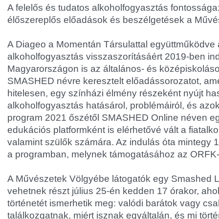
A felelős és tudatos alkoholfogyasztás fontossága:
élőszereplős előadások és beszélgetések a Műv
A Diageo a Momentán Társulattal együttműködve a 
alkoholfogyasztás visszaszorításáért 2019-ben indí
Magyarországon is az általános- és középiskolás
SMASHED névre keresztelt előadássorozatot, amel
hitelesen, egy színházi élmény részeként nyújt ha
alkoholfogyasztás hatásárol, problémáiról, és azok
program 2021 őszétől SMASHED Online néven egy 
edukációs platformként is elérhetővé vált a fiatalk
valamint szülők számára. Az indulás óta mintegy 10
a programban, melynek támogatásához az ORFK-O
A Művészetek Völgyébe látogatók egy Smashed L
vehetnek részt július 25-én kedden 17 órakor, ahol
történetét ismerhetik meg: valódi barátok vagy csak
találkozgatnak, miért isznak egyáltalán, és mi tört