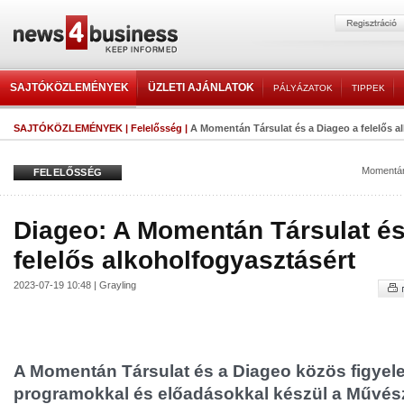
SAJTÓKÖZLEMÉNYEK
ÜZLETI AJÁNLATOK
PÁLYÁZATOK
TIPPEK
SAJTÓKÖZLEMÉNYEK
|
Felelősség
|
A Momentán Társulat és a Diageo a felelős a
Momentán
FELELŐSSÉG
Diageo: A Momentán Társulat és
felelős alkoholfogyasztásért
2023-07-19 10:48 | Grayling
A Momentán Társulat és a Diageo közös figyel
programokkal és előadásokkal készül a Művés