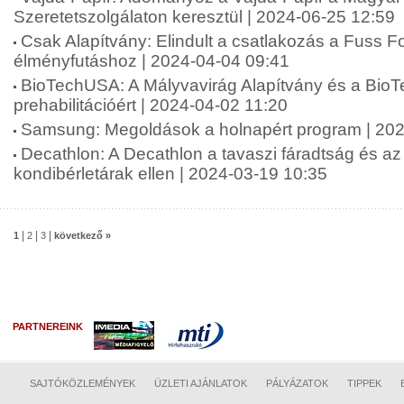
Szeretetszolgálaton keresztül | 2024-06-25 12:59
Csak Alapítvány: Elindult a csatlakozás a Fuss 
élményfutáshoz | 2024-04-04 09:41
BioTechUSA: A Mályvavirág Alapítvány és a Bio
prehabilitációért | 2024-04-02 11:20
Samsung: Megoldások a holnapért program | 202
Decathlon: A Decathlon a tavaszi fáradtság és a
kondibérletárak ellen | 2024-03-19 10:35
|
|
|
1
2
3
következő »
PARTNEREINK
SAJTÓKÖZLEMÉNYEK
ÜZLETI AJÁNLATOK
PÁLYÁZATOK
TIPPEK