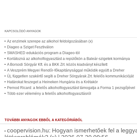
Az enzimek szerepe az alkohol feldolgozásában (x)
Diageo a Sziget Fesztiválon
SMASHED edukációs program a Diageo-tól
Korlátozná az alkoholfogyasztást a repülőkön a Baleár-szigetek kormánya
A Borsodi Sörgyár Kft. és a BKK Zrt. közös kiadványt készített
A Veszprém Megyei Rendőr-főkapitánysággal működik együtt a Dreher
Új, független szakértő segíti a Dreher Sörgyárak Zrt. felelős kommunikációját
Határokat feszeget a Heineken Hungária és a Krétakör
Pernod Ricard: a felelős alkoholfogyasztást támogatja a Forma 1 pezsgőjével
Több ezer vélemény a felelős alkoholfogyasztásról
TOVÁBBI ANYAGOK EBBŐL A KATEGÓRIÁBÓL
coopervision.hu: Hogyan ismerhetőek fel a leggy