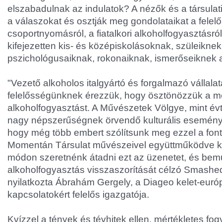
elszabadulnak az indulatok? A nézők és a társulati
a válaszokat és osztják meg gondolataikat a felelő
csoportnyomásról, a fiatalkori alkoholfogyasztásró
kifejezetten kis- és középiskolásoknak, szüleiknek
pszichológusaiknak, rokonaiknak, ismerőseiknek a
"Vezető alkoholos italgyártó és forgalmazó vállala
felelősségünknek érezzük, hogy ösztönözzük a mé
alkoholfogyasztást. A Művészetek Völgye, mint év
nagy népszerűségnek örvendő kulturális esemény, 
hogy még több embert szólítsunk meg ezzel a font
Momentán Társulat művészeivel együttműködve kre
módon szeretnénk átadni ezt az üzenetet, és bemuta
alkoholfogyasztás visszaszorítását célzó Smashed
nyilatkozta Ábrahám Gergely, a Diageo kelet-európa
kapcsolatokért felelős igazgatója.
Kvízzel a tények és tévhitek ellen, mértékletes fo