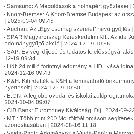
Samsung: A Megoldások a holnapért győztesei |
Knorr-Bremse: A Knorr-Bremse Budapest az orsz
| 2025-03-04 09:45
Auchan: Az „Egy csomag szeretet” nevű gyűjtés 
SPAR Magyarország Kereskedelmi Kft.: Az idei A
adománygyűjtő akció | 2024-12-19 10:56
SAP: Év végi díjeső és tudatos felelősségvállalá
12-19 09:34
Lidl: 24 millió forintnyi adomány a LIDL vásárlói
2024-12-16 09:43
K&H: Kihirdették a K&H a fenntartható önkormány
nyerteseit | 2024-12-09 10:50
E.ON: A legjobb óvodai és iskolai zöldprogramoka
2024-10-04 09:07
CIB Bank: Euromoney Kiválósági Díj | 2024-09-2
MTI: Több mint 200 Mol töltőállomáson segítenek 
azonosításában | 2024-08-16 11:18
Vajda-Papír: Adományoz a Vajda-Papír a Magyar 