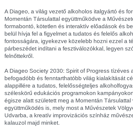
A Diageo, a világ vezető alkoholos italgyártó és fo
Momentán Társulattal együttműködve a Művészete
formabontó, kötetlen és interaktív előadások és b
belül hívja fel a figyelmet a tudatos és felelős alk
fontosságára, igyekezve közelebb hozni ezzel a t
párbeszédet indítani a fesztiválozókkal, legyen szó
felnőttekről.
A Diageo Society 2030: Spirit of Progress tízéves 
befogadóbb és fenntarthatóbb világ kialakítását c
alappillére a tudatos, felelősségteljes alkoholfog
széleskörű edukációs programokon kampányokon 
égisze alatt született meg a Momentán Társulattal
együttműködés is, mely most a Művészetek Völg
Udvarba, a kreatív improvizációs színház művész
kalauzol majd minket.