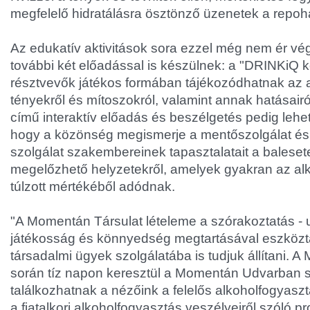
megfelelő hidratálásra ösztönző üzenetek a repo
Az edukatív aktivitások sora ezzel még nem ér vé
további két előadással is készülnek: a "DRINKiQ 
résztvevők játékos formában tájékozódhatnak az a
tényekről és mítoszokról, valamint annak hatásairó
című interaktív előadás és beszélgetés pedig lehet
hogy a közönség megismerje a mentőszolgálat és 
szolgálat szakembereinek tapasztalatait a balesete
megelőzhető helyzetekről, amelyek gyakran az al
túlzott mértékéből adódnak.
"A Momentán Társulat lételeme a szórakoztatás -
játékosság és könnyedség megtartásával eszközt
társadalmi ügyek szolgálatába is tudjuk állítani. 
során tíz napon keresztül a Momentán Udvarban 
találkozhatnak a nézőink a felelős alkoholfogyaszt
a fiatalkori alkoholfogyasztás veszélyeiről szóló p