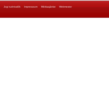
Jogi tudnivalók
Impresszum
Médiaajánlat
Webmester