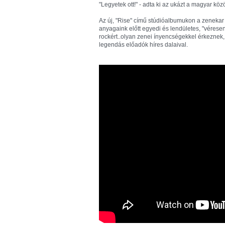
"Legyetek ott!" - adta ki az ukázt a magyar k
Az új, "Rise" című stúdióalbumukon a zenekar
anyagaink előtt egyedi és lendületes, "vérese
rockért..olyan zenei ínyencségekkel érkezne
legendás előadók híres dalaival.