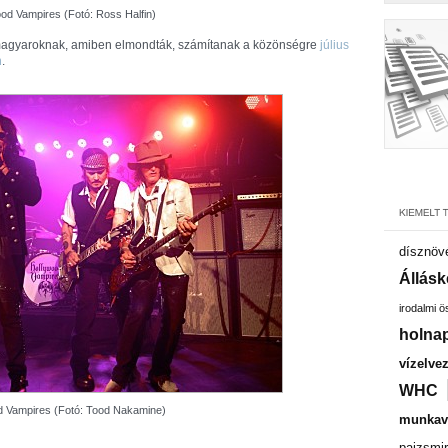
od Vampires (Fotó: Ross Halfin)
 magyaroknak, amiben elmondták, számítanak a közönségre
július
n
.
dísznöv
Állásk
irodalmi 
holnap
vízelve
WHC
d Vampires (Fotó: Tood Nakamine)
munkavá
pajzsmir