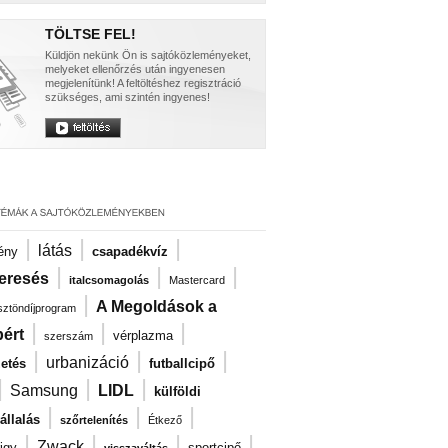
TÖLTSE FEL!
Küldjön nekünk Ön is sajtóközleményeket,
melyeket ellenőrzés után ingyenesen
megjelenítünk! A feltöltéshez regisztráció
szükséges, ami szintén ingyenes!
|
|
|
látás
ény
csapadékvíz
|
|
|
eresés
italcsomagolás
Mastercard
|
A Megoldások a
ösztöndíjprogram
|
|
|
ért
vérplazma
szerszám
|
|
|
urbanizáció
zetés
futballcipő
|
|
|
Samsung
LIDL
külföldi
|
|
|
llalás
szőrtelenítés
Étkező
|
|
|
|
Zwack
igy
sportcipő