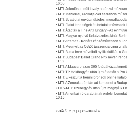
16:05
MTI: Jelentősen nőtt tavaly a párizsi múzeu
MTI: Mahlerrel, Prokofjevvel és francia műsor
MTI: Stratégiai együttműködési megállapodá
MTI: Fiatal tehetségek és befutott művészek
MTI: Átadták a Fine Art Hungary - Az év műtá
MTI: Magyar nyelvű tárlatvezetést kínál Ber
MTI: ArtXmas - Kortárs képzőművészek a Lobe
MTI: Megnyílt az OSZK Esszencia című új álla
MTI: Bukta Imre műveiből nyílik kiállítás a 
MTI: Budapest Ballet Grand Prix néven rend
11:52
MTI: A Magyarország 365 fotópályázat képeibő
MTI: Tíz év kihagyás után újra átadták a Pro 
MTI: Elkészült a benini bronzok online katal
MTI: A Zeneakadémián ad koncertet a Budape
OTS-MTI: Tizenegy év után újra megnyílik 
MTI: Amerikai író darabjának erdélyi bemutató
10:15
|
|
|
|
« előző
2
3
4
következő »