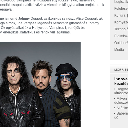
Hollywood Vampires nem csupán egy rockzenekar, hanem élő
Logiszti
gendák csapata, akik ötvözik a vámpírok kifogyhatatlan erejét a rock
Felelőss
ergiával.
Kultúra
 ne ismerné Johnny Deppet, az ikonikus színészt, Alice Coopert, aki
Környez
ga a rock, Joe Perry-t a legendás Aerosmith gitárosát és Tommy
? Ők együtt alkotják a Hollywood Vampires-t, zenéjük és
Technol
, energikus, katartikus és rendkívül izgalmas.
Élelmisz
Outdoor/
Média
Innova
kezelés
Hogyan
látáspro
Milyen 
dolgozó
Állásk
Babérme
(x)