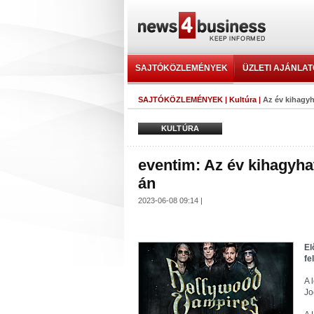
SAJTÓKÖZLEMÉNYEK
ÜZLETI AJÁNLA
SAJTÓKÖZLEMÉNYEK
|
Kultúra
|
Az év kihagyh
KULTÚRA
eventim: Az év kihagyhat
án
2023-06-08 09:14 |
El
fe
A 
Jo