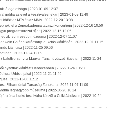
mok látogatottsága | 2023-01-09 12:37
ral indítja az évet a Fesztiválzenekar | 2023-01-09 11:49
st kötött az MTA és az MMA | 2022-12-20 13:08
 lépnek fel a Zeneakadémia tavaszi koncertjein | 2022-12-16 10:50
rgya programsorozat díjait | 2022-12-15 12:05
lin egyik leghíresebb múzeuma | 2022-12-07 11:07
nwein Galéria karácsonyi aukciós kiállításán | 2022-12-01 11:15
ndó kiállítása | 2022-11-25 09:56
Godot-ban | 2022-11-24 12:09
ez balettversenyt a Magyar Táncművészeti Egyetem | 2022-11-24
l nyitottak kiállítást Debrecenben | 2022-11-24 10:23
Cultura Urbis díjakat | 2022-11-21 11:49
ógusa | 2022-11-08 11:12
sti Filharmóniai Társaság Zenekara | 2022-11-07 11:09
Flandria legnagyobb múzeuma | 2022-10-28 10:24
jára és a Lurkó fesztiválra készül a Csíki Játékszín | 2022-10-24