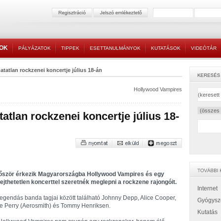
TOK
PÁLYÁZATOK
TIPPEK
ESETTANULMÁNYOK
KUTATÁSOK
VIDEÓTÁR
atatlan rockzenei koncertje július 18-án
Hollywood Vampires
atlan rockzenei koncertje július 18-
őször érkezik Magyarországba Hollywood Vampires és egy
lejthetetlen koncerttel szeretnék meglepni a rockzene rajongóit.
Internet
legendás banda tagjai között található Johnny Depp, Alice Cooper,
Gyógysz
e Perry (Aerosmith) és Tommy Henriksen.
Kutatás