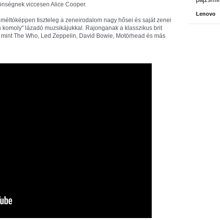
özönségnek viccesen Alice Cooper.
Lenovo
 méltóképpen tiszteleg a zeneirodalom nagy hősei és saját zenei
n komoly" lázadó muzsikájukkal. Rajonganak a klasszikus brit
k, mint The Who, Led Zeppelin, David Bowie, Motörhead és más