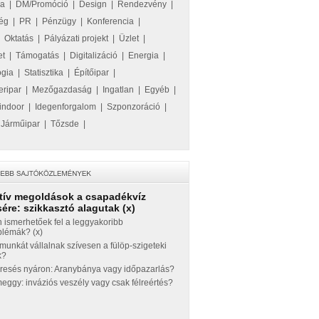
ka
|
DM/Promóció
|
Design
|
Rendezvény
|
ég
|
PR
|
Pénzügy
|
Konferencia
|
|
Oktatás
|
Pályázati projekt
|
Üzlet
|
et
|
Támogatás
|
Digitalizáció
|
Energia
|
ógia
|
Statisztika
|
Építőipar
|
eripar
|
Mezőgazdaság
|
Ingatlan
|
Egyéb
|
indoor
|
Idegenforgalom
|
Szponzoráció
|
|
Járműipar
|
Tőzsde
|
tív megoldások a csapadékvíz
ére: szikkasztó alagutak (x)
 ismerhetőek fel a leggyakoribb
blémák? (x)
munkát vállalnak szívesen a fülöp-szigeteki
k?
eresés nyáron: Aranybánya vagy időpazarlás?
ggy: inváziós veszély vagy csak félreértés?