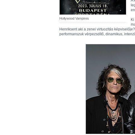
A 
le
en
Hollywood Vampires
Ki
ma
Henriksent aki a zenei virtuozitás képviselője
performanszuk vérpezsdítő, dinamikus, intenzív