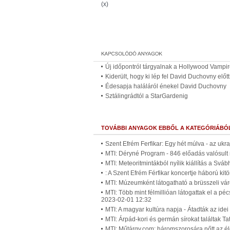
(x)
Új időpontról tárgyalnak a Hollywood Vampir
Kiderült, hogy ki lép fel David Duchovny elő
Édesapja haláláról énekel David Duchovny
Sztálingrádtól a StarGardenig
TOVÁBBI ANYAGOK EBBŐL A KATEGÓRIÁBÓ
Szent Efrém Ferfikar: Egy hét múlva - az uk
MTI: Déryné Program - 846 előadás valósult
MTI: Meteoritmintákból nyílik kiállítás a Sv
: A Szent Efrém Férfikar koncertje háború ki
MTI: Múzeumként látogatható a brüsszeli vá
MTI: Több mint félmillióan látogattak el a pé
2023-02-01 12:32
MTI: A magyar kultúra napja - Átadták az ide
MTI: Árpád-kori és germán sírokat találtak 
MTI: Műtárgy.com: háromszorosára nőtt az 