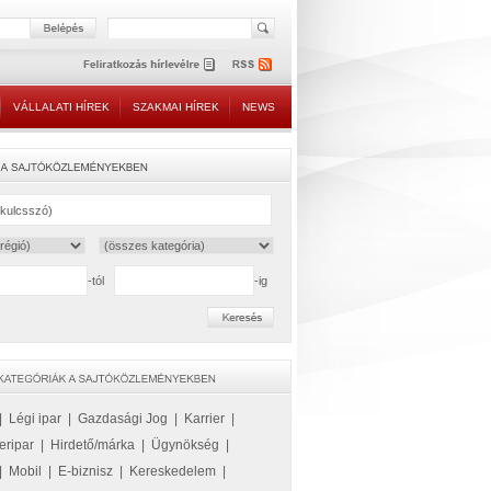
VÁLLALATI HÍREK
SZAKMAI HÍREK
NEWS
-tól
-ig
|
Légi ipar
|
Gazdasági Jog
|
Karrier
|
eripar
|
Hirdető/márka
|
Ügynökség
|
|
Mobil
|
E-biznisz
|
Kereskedelem
|