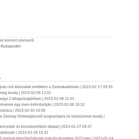
es koncert szervezői
tt Budapesten
L
rajnai civil áldozatok emlékére a Zeneakadémián | 2023-02-17 09:35
 meg tavaly | 2023-02-06 12:01
ábhegyi Csillagvizsgálóban | 2023-02-06 11:43
törésének egy éves évfordulóján | 2023-02-06 10:32
rosháza | 2023-02-03 10:58
csi Zsolnay Örökségkezelő programjaira és helyszíneire tavaly |
i könyvtári és közművelődési díjakat | 2023-01-27 09:37
Tatabányán | 2023-01-26 15:31
élő magyar képzőművészek aukciós forgalma 2022-ben | 2023-01-24