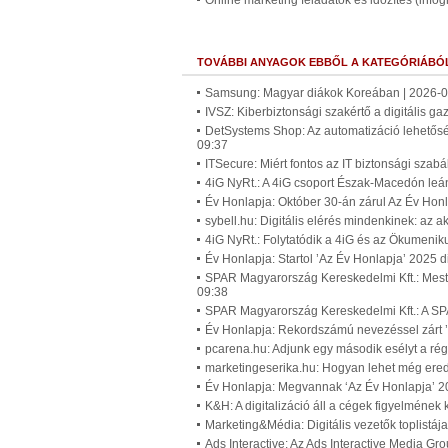
Online marketing feladatok és időzítés (infog
TOVÁBBI ANYAGOK EBBŐL A KATEGÓRIÁBÓ
Samsung: Magyar diákok Koreában | 2026-0
IVSZ: Kiberbiztonsági szakértő a digitális g
DetSystems Shop: Az automatizáció lehetőség
09:37
ITSecure: Miért fontos az IT biztonsági szab
4iG NyRt.: A 4iG csoport Észak-Macedón leán
Év Honlapja: Október 30-án zárul Az Év Honl
sybell.hu: Digitális elérés mindenkinek: az
4iG NyRt.: Folytatódik a 4iG és az Ökumenik
Év Honlapja: Startol ’Az Év Honlapja’ 2025 d
SPAR Magyarország Kereskedelmi Kft.: Mester
09:38
SPAR Magyarország Kereskedelmi Kft.: A SPAR 
Év Honlapja: Rekordszámú nevezéssel zárt ’
pcarena.hu: Adjunk egy második esélyt a rég
marketingeserika.hu: Hogyan lehet még er
Év Honlapja: Megvannak ‘Az Év Honlapja’ 202
K&H: A digitalizáció áll a cégek figyelméne
Marketing&Média: Digitális vezetők toplistáj
Ads Interactive: Az Ads Interactive Media G