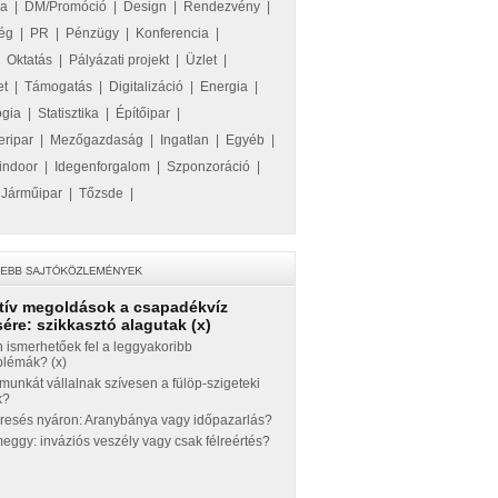
ka
|
DM/Promóció
|
Design
|
Rendezvény
|
ég
|
PR
|
Pénzügy
|
Konferencia
|
|
Oktatás
|
Pályázati projekt
|
Üzlet
|
et
|
Támogatás
|
Digitalizáció
|
Energia
|
ógia
|
Statisztika
|
Építőipar
|
eripar
|
Mezőgazdaság
|
Ingatlan
|
Egyéb
|
indoor
|
Idegenforgalom
|
Szponzoráció
|
|
Járműipar
|
Tőzsde
|
tív megoldások a csapadékvíz
ére: szikkasztó alagutak (x)
 ismerhetőek fel a leggyakoribb
blémák? (x)
munkát vállalnak szívesen a fülöp-szigeteki
k?
eresés nyáron: Aranybánya vagy időpazarlás?
ggy: inváziós veszély vagy csak félreértés?