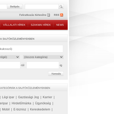
VÁLLALATI HÍREK
SZAKMAI HÍREK
NEWS
-tól
-ig
|
Légi ipar
|
Gazdasági Jog
|
Karrier
|
eripar
|
Hirdető/márka
|
Ügynökség
|
|
Mobil
|
E-biznisz
|
Kereskedelem
|