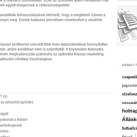
 a releváns üzenetekkel. Ezek az üzenetek teljes mértékben már
yek együtt lélegeznek a célközönségeddel.
 analitikák felhasználásával elérhető, hogy a megfelelő üzenet a
enjen meg. Ennek hatására jelentősen növekedhet a vásárlók
iyo szoftverrel szerzett több éves tapasztalatával bizonyítottan
lje, amire korábban nem is számítottál. A folyamatos fejlesztés,
 révén meghatározzák számodra az optimális Klaviyo marketing
llalkozási célokkal összhangban.
csapadé
pajzsmir
vízelve
? (x)
az abszolút győztes
visszavál
holnap
ságát
Állásk
gyakorlat a köbön
marketingesek
futballc
ámára