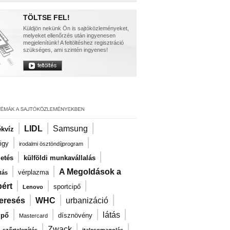
TÖLTSE FEL!
Küldjön nekünk Ön is sajtóközleményeket,
melyeket ellenőrzés után ingyenesen
megjelenítünk! A feltöltéshez regisztráció
szükséges, ami szintén ingyenes!
|
|
|
LIDL
Samsung
kvíz
|
|
igy
irodalmi ösztöndíjprogram
|
|
zetés
külföldi munkavállalás
|
|
A Megoldások a
vérplazma
tás
|
|
|
ért
sportcipő
Lenovo
|
|
|
eresés
WHC
urbanizáció
|
|
|
|
látás
ipő
dísznövény
Mastercard
|
|
|
|
Zwack