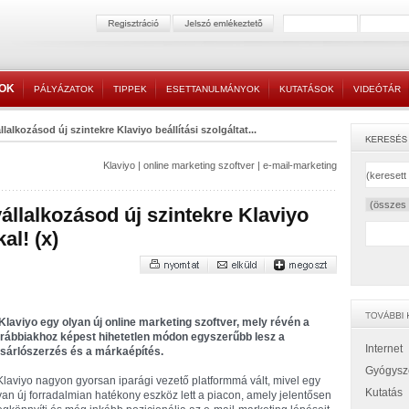
TOK
PÁLYÁZATOK
TIPPEK
ESETTANULMÁNYOK
KUTATÁSOK
VIDEÓTÁR
lalkozásod új szintekre Klaviyo beállítási szolgáltat...
Klaviyo
|
online marketing szoftver
|
e-mail-marketing
llalkozásod új szintekre Klaviyo
al! (x)
Klaviyo egy olyan új online marketing szoftver, mely révén a
rábbiakhoz képest hihetetlen módon egyszerűbb lesz a
Internet
sárlószerzés és a márkaépítés.
Gyógysz
Klaviyo nagyon gyorsan iparági vezető platformmá vált, mivel egy
Kutatás
yan új forradalmian hatékony eszköz lett a piacon, amely jelentősen