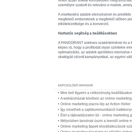
révén aztán sokkal könnyebben megcélozhatók
személyre szabott és releváns e-mailek, amel
A viselkedési adatok elemzésével és prediktív
megfelelő embereknek a megfelelő időben jel
elkötelezettsége és a konverzió.
Hathatós segítség a beállításokban
A PANDORANT sokéves szakértelmével és a Klav
képes rá, hogy a profitodat olyan szintekre eme
optimalizálás, az adatok aprólékos elemzése
stratégiát célzott kampányokkal, az egyéni vá
Mire kell figyelni a célközönség beállításakor
A webáruházak körében az online marketing 
Online marketing piacra lép az Action Heller
Így növelheti a sajtókommunikáció hatékony
Élet a lájkvadászaton túl - online marketing 
Mélyvízben tanulnak úszni a leendő online 
Online marketing tippek kisvállalkozások sz