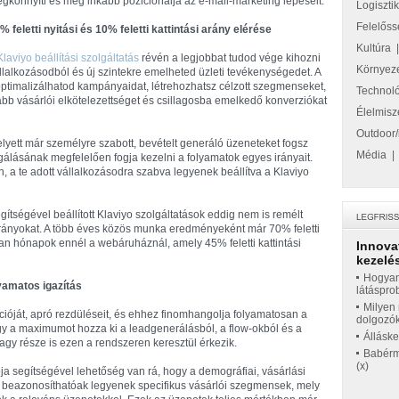
gkönnyíti és még inkább pozicionálja az e-mail-marketing lépéseit.
Logiszti
Felelőss
% feletti nyitási és 10% feletti kattintási arány elérése
Kultúra
Klaviyo beállítási szolgáltatás
révén a legjobbat tudod vége kihozni
Környez
llalkozásodból és új szintekre emelheted üzleti tevékenységedet. A
imalizálhatod kampányaidat, létrehozhatsz célzott szegmenseket,
Technol
bb vásárlói elkötelezettséget és csillagosba emelkedő konverziókat
Élelmisz
Outdoor/
elyett már személyre szabott, bevételt generáló üzeneteket fogsz
Média
álásának megfelelően fogja kezelni a folyamatok egyes irányait.
 a te adott vállalkozásodra szabva legyenek beállítva a Klaviyo
égével beállított Klaviyo szolgáltatások eddig nem is remélt
arányokat. A több éves közös munka eredményeként már 70% feletti
yan hónapok ennél a webáruháznál, amely 45% feletti kattintási
Innova
kezelés
Hogyan
yamatos igazítás
látáspro
Milyen 
óját, apró rezdüléseit, és ehhez finomhangolja folyamatosan a
dolgozó
hogy a maximumot hozza ki a leadgenerálásból, a flow-okból és a
Állásk
gy része is ezen a rendszeren keresztül érkezik.
Babérme
(x)
a segítségével lehetőség van rá, hogy a demográfiai, vásárlási
án beazonosíthatóak legyenek specifikus vásárlói szegmensek, mely