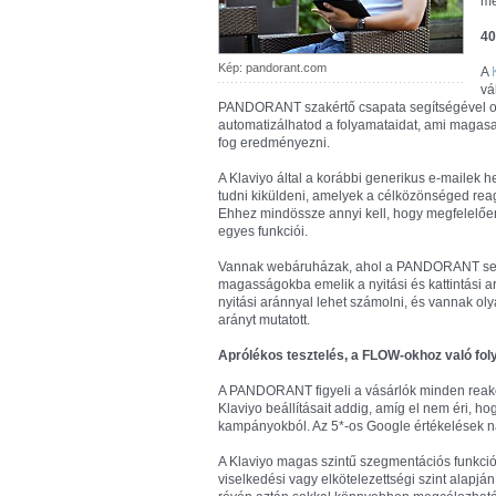
me
40
Kép: pandorant.com
A
vá
PANDORANT szakértő csapata segítségével opt
automatizálhatod a folyamataidat, ami magasa
fog eredményezni.
A Klaviyo által a korábbi generikus e-mailek h
tudni kiküldeni, amelyek a célközönséged reag
Ehhez mindössze annyi kell, hogy megfelelően,
egyes funkciói.
Vannak webáruházak, ahol a PANDORANT segíts
magasságokba emelik a nyitási és kattintási 
nyitási aránnyal lehet számolni, és vannak ol
arányt mutatott.
Aprólékos tesztelés, a FLOW-okhoz való fol
A PANDORANT figyeli a vásárlók minden reakci
Klaviyo beállításait addig, amíg el nem éri, 
kampányokból. Az 5*-os Google értékelések na
A Klaviyo magas szintű szegmentációs funkciój
viselkedési vagy elkötelezettségi szint alapj