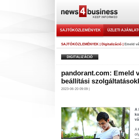
SAJTÓKÖZLEMÉNYEK
ÜZLETI AJÁNLA
SAJTÓKÖZLEMÉNYEK
|
Digitalizáció
|
Emeld vál
DIGITALIZÁCIÓ
pandorant.com: Emeld vá
beállítási szolgáltatásokk
2023-06-20 09:09 |
A 
ko
vá
A 
ol