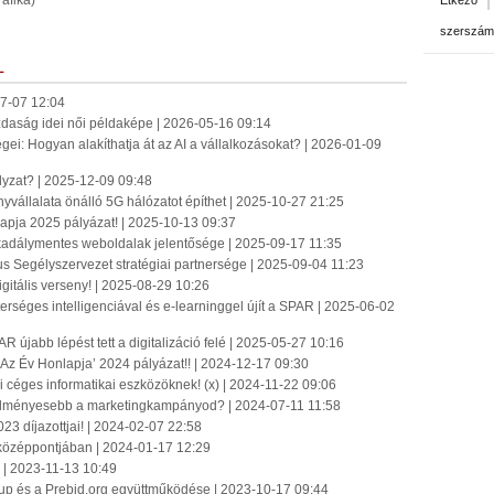
rafika)
Étkező
szerszám
L
7-07 12:04
azdaság idei női példaképe | 2026-05-16 09:14
ei: Hogyan alakíthatja át az AI a vállalkozásokat? | 2026-01-09
ályzat? | 2025-12-09 09:48
yvállalata önálló 5G hálózatot építhet | 2025-10-27 21:25
apja 2025 pályázat! | 2025-10-13 09:37
 akadálymentes weboldalak jelentősége | 2025-09-17 11:35
us Segélyszervezet stratégiai partnersége | 2025-09-04 11:23
igitális verseny! | 2025-08-29 10:26
séges intelligenciával és e-learninggel újít a SPAR | 2025-06-02
újabb lépést tett a digitalizáció felé | 2025-05-27 10:16
Az Év Honlapja’ 2024 pályázat!! | 2024-12-17 09:30
i céges informatikai eszközöknek! (x) | 2024-11-22 09:06
edményesebb a marketingkampányod? | 2024-07-11 11:58
3 díjazottjai! | 2024-02-07 22:58
k középpontjában | 2024-01-17 12:29
a | 2023-11-13 10:49
roup és a Prebid.org együttműködése | 2023-10-17 09:44