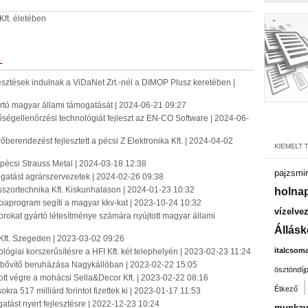
Kft. életében
L
jlesztések indulnak a ViDaNet Zrt.-nél a DIMOP Plusz keretében |
rtó magyar állami támogatását | 2024-06-21 09:27
őségellenőrzési technológiát fejleszt az EN-CO Software | 2024-06-
erendezést fejlesztett a pécsi Z Elektronika Kft. | 2024-04-02
 pécsi Strauss Metal | 2024-03-18 12:38
pajzsmir
ogatást agrárszervezetek | 2024-02-26 09:38
sszortechnika Kft. Kiskunhalason | 2024-01-23 10:32
holnap
ciaprogram segíti a magyar kkv-kat | 2023-10-24 10:32
vízelve
okat gyártó létesítménye számára nyújtott magyar állami
Állásk
t Kft. Szegeden | 2023-03-02 09:26
italcsom
hnológiai korszerűsítésre a HFI Kft. két telephelyén | 2023-02-23 11:24
tásbővítő beruházása Nagykállóban | 2023-02-22 15:05
ösztöndíj
ott végre a mohácsi Sella&Decor Kft. | 2023-02-22 08:16
Étkező
okra 517 milliárd forintot fizettek ki | 2023-01-17 11:53
gatást nyert fejlesztésre | 2022-12-23 10:24
munkavá