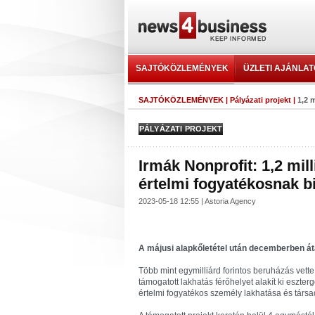
SAJTÓKÖZLEMÉNYEK
ÜZLETI AJÁNLA
SAJTÓKÖZLEMÉNYEK
|
Pályázati projekt
|
1,2 
PÁLYÁZATI PROJEKT
Irmák Nonprofit: 1,2 mil
értelmi fogyatékosnak bi
2023-05-18 12:55 | Astoria Agency
A májusi alapkőletétel után decemberben áta
Több mint egymilliárd forintos beruházás vett
támogatott lakhatás férőhelyet alakít ki eszt
értelmi fogyatékos személy lakhatása és társ