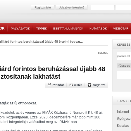
TOK
PÁLYÁZATOK
TIPPEK
ESETTANULMÁNYOK
KUTATÁSOK
VIDEÓTÁR
milliárd forintos beruházással újabb 48 értelmi fogyat...
IRMÁK
liárd forintos beruházással újabb 48
ztosítanak lakhatást
dják az új otthonokat.
Internet
e kezdetét, az év végére az IRMÁK Közhasznú Nonprofit Kft. 48 új,
ergomi központjában. Ezzel 2023. decemberére már több mint 300
Gyógysz
adalmi integrációja valósulhat meg az IRMÁK-ban.
Kutatás