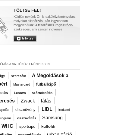
TÖLTSE FEL!
Küldjön nekünk Ön is sajtóközleményeket,
melyeket ellenőrzés után ingyenesen
megjelenítünk! A feltöltéshez regisztráció
szükséges, ami szintén ingyenes!
|
|
A Megoldások a
igy
szerszám
|
|
|
ért
futballcipő
Mastercard
|
|
|
zetés
Lenovo
szőrtelenítés
|
|
|
eresés
Zwack
látás
|
|
|
LIDL
dísznövény
agolás
irodalmi
|
|
|
Samsung
program
visszaváltás
|
|
|
WHC
sportcipő
külföldi
|
|
|
urbanizáció
llalás
csapadékvíz