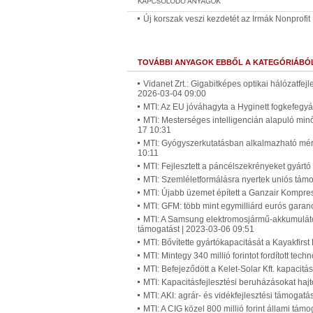
Új korszak veszi kezdetét az Irmák Nonprofit 
TOVÁBBI ANYAGOK EBBŐL A KATEGÓRIÁBÓ
Vidanet Zrt.: Gigabitképes optikai hálózatfe
2026-03-04 09:00
MTI: Az EU jóváhagyta a Hyginett fogkefegyá
MTI: Mesterséges intelligencián alapuló min
17 10:31
MTI: Gyógyszerkutatásban alkalmazható mérőb
10:11
MTI: Fejlesztett a páncélszekrényeket gyártó
MTI: Szemléletformálásra nyertek uniós tám
MTI: Újabb üzemet épített a Ganzair Kompre
MTI: GFM: több mint egymilliárd eurós garan
MTI: A Samsung elektromosjármű-akkumulátor
támogatást | 2023-03-06 09:51
MTI: Bővítette gyártókapacitását a Kayakfirs
MTI: Mintegy 340 millió forintot fordított tec
MTI: Befejeződött a Kelet-Solar Kft. kapaci
MTI: Kapacitásfejlesztési beruházásokat hajt
MTI: AKI: agrár- és vidékfejlesztési támogatás
MTI: A CIG közel 800 millió forint állami támo