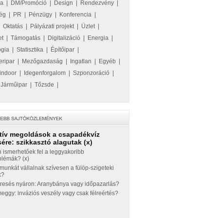
ka
|
DM/Promóció
|
Design
|
Rendezvény
|
ég
|
PR
|
Pénzügy
|
Konferencia
|
|
Oktatás
|
Pályázati projekt
|
Üzlet
|
et
|
Támogatás
|
Digitalizáció
|
Energia
|
ógia
|
Statisztika
|
Építőipar
|
eripar
|
Mezőgazdaság
|
Ingatlan
|
Egyéb
|
indoor
|
Idegenforgalom
|
Szponzoráció
|
|
Járműipar
|
Tőzsde
|
tív megoldások a csapadékvíz
ére: szikkasztó alagutak (x)
 ismerhetőek fel a leggyakoribb
blémák? (x)
munkát vállalnak szívesen a fülöp-szigeteki
k?
eresés nyáron: Aranybánya vagy időpazarlás?
ggy: inváziós veszély vagy csak félreértés?