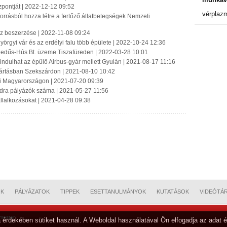
zpontját | 2022-12-12 09:52
vérplaz
orrásból hozza létre a fertőző állatbetegségek Nemzeti
öz beszerzése | 2022-11-08 09:24
örgyi vár és az erdélyi falu több épülete | 2022-10-24 12:36
Hegedűs-Hús Bt. üzeme Tiszafüreden | 2022-03-28 10:01
s indulhat az épülő Airbus-gyár mellett Gyulán | 2021-08-17 11:16
yártásban Szekszárdon | 2021-08-10 10:42
 ki Magyarországon | 2021-07-20 09:39
ardra pályázók száma | 2021-05-27 11:56
állalkozásokat | 2021-04-28 09:38
OK
PÁLYÁZATOK
TIPPEK
ESETTANULMÁNYOK
KUTATÁSOK
VIDEÓTÁ
mester
 érdekében sütiket használ. A Weboldal használatával Ön elfogadja az adat é