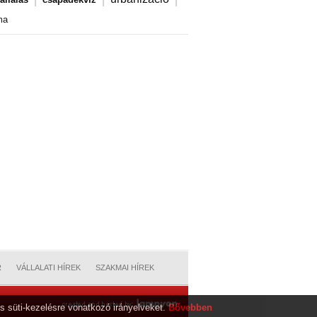
ma
R
VÁLLALATI HÍREK
SZAKMAI HÍREK
s süti-kezelésre vonatkozó irányelveket.
Bővebben