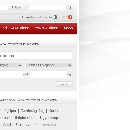
VÁLLALATI HÍREK
SZAKMAI HÍREK
NEWS
-tól
-ig
|
Légi ipar
|
Gazdasági Jog
|
Karrier
|
eripar
|
Hirdető/márka
|
Ügynökség
|
|
Mobil
|
E-biznisz
|
Kereskedelem
|