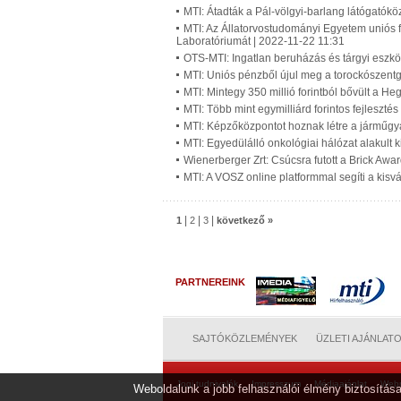
MTI: Átadták a Pál-völgyi-barlang látógatókö
MTI: Az Állatorvostudományi Egyetem uniós f
Laboratóriumát | 2022-11-22 11:31
OTS-MTI: Ingatlan beruházás és tárgyi eszk
MTI: Uniós pénzből újul meg a torockószentgy
MTI: Mintegy 350 millió forintból bővült a 
MTI: Több mint egymilliárd forintos fejleszté
MTI: Képzőközpontot hoznak létre a járműg
MTI: Egyedülálló onkológiai hálózat alakult
Wienerberger Zrt: Csúcsra futott a Brick Aw
MTI: A VOSZ online platformmal segíti a kisv
|
|
|
1
2
3
következő »
PARTNEREINK
SAJTÓKÖZLEMÉNYEK
ÜZLETI AJÁNLAT
Jogi tudnivalók
Impresszum
Médiaajánlat
Web
Weboldalunk a jobb felhasználói élmény biztosítása