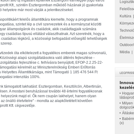
 külön álló új ingatlant építenek Esztergom vármegyei jogú város
Logiszti
profit Kft., szintén Esztergomban működő házának jó gyakorlata
Felelőss
 helyekre már most várják a jelentkezéseket.
Kultúra
spolitikáért felelős államtitkára kiemelte, hogy a programnak
Környez
gatása, szintet lép a civil szervezetek és a kormányzat közötti
yar állampolgárok és családok, akik családtagjaik számára
Technol
 egy családias típusú ellátást választhatnak. Azt szeretnék, hogy a
Élelmisz
s családias légkörű, a közösségi befogadást elősegítő lehetőségek
 szerep.
Outdoor/
Média
vtizedek óta elkötelezett a fogyatékos emberek magas színvonalú,
Közösségi alapú szolgáltatásokra való áttérés fejlesztése -
szolgáltatás fejlesztése c. felhívásra benyújtott, EFOP-2.2.25-22-
ámogatási kérelmét az Miniszterelnökség Emberi Erőforrás
s Helyettes Államtitkársága, mint Támogató 1 185 476 544 Ft
ogatási intenzitás 100%.
Innova
k támogatott lakhatást: Esztergomban, Kesztölcön, Albertirsán,
kezelés
isen. A mostani beruházással további 48 értelmi fogyatékosnak
Hogyan
an helyezünk majd el. Ők nem csupán lakhelyet, hanem olyan
látáspro
z önálló életvitelre" - mondta az alapkőletételt követően
Milyen 
fit Kft. cégvezetője.
dolgozó
Állásk
Babérme
(x)