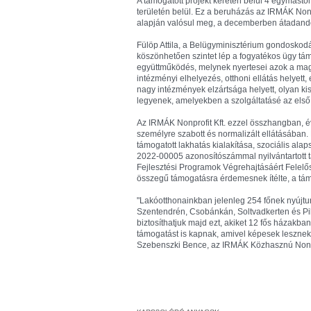
A támogatott projekt keretén belül 4 egymástól
területén belül. Ez a beruházás az IRMÁK Non
alapján valósul meg, a decemberben átadandó
Fülöp Attila, a Belügyminisztérium gondoskodá
köszönhetően szintet lép a fogyatékos ügy támo
együttműködés, melynek nyertesei azok a mag
intézményi elhelyezés, otthoni ellátás helyett,
nagy intézmények elzártsága helyett, olyan ki
legyenek, amelyekben a szolgáltatásé az első
Az IRMÁK Nonprofit Kft. ezzel összhangban, é
személyre szabott és normalizált ellátásában. 
támogatott lakhatás kialakítása, szociális alap
2022-00005 azonosítószámmal nyilvántartott t
Fejlesztési Programok Végrehajtásáért Felelő
összegű támogatásra érdemesnek ítélte, a tám
"Lakóotthonainkban jelenleg 254 főnek nyújtun
Szentendrén, Csobánkán, Soltvadkerten és Pil
biztosíthatjuk majd ezt, akiket 12 fős házakb
támogatást is kapnak, amivel képesek lesznek a
Szebenszki Bence, az IRMÁK Közhasznú Nonpro