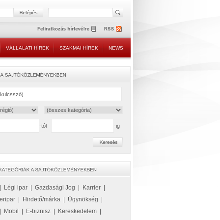
VÁLLALATI HÍREK
SZAKMAI HÍREK
NEWS
-tól
-ig
|
Légi ipar
|
Gazdasági Jog
|
Karrier
|
eripar
|
Hirdető/márka
|
Ügynökség
|
|
Mobil
|
E-biznisz
|
Kereskedelem
|