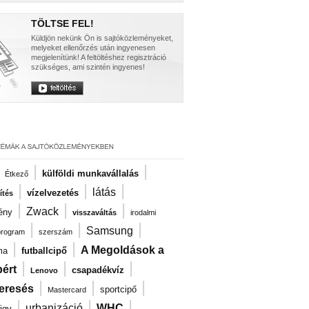
TÖLTSE FEL!
Küldjön nekünk Ön is sajtóközleményeket,
melyeket ellenőrzés után ingyenesen
megjelenítünk! A feltöltéshez regisztráció
szükséges, ami szintén ingyenes!
|
|
|
külföldi munkavállalás
Étkező
|
|
|
látás
vízelvezetés
ítés
|
|
|
Zwack
ény
visszaváltás
irodalmi
|
|
|
Samsung
program
szerszám
|
|
A Megoldások a
ma
futballcipő
|
|
|
ért
csapadékvíz
Lenovo
|
|
|
eresés
sportcipő
Mastercard
|
|
|
urbanizáció
WHC
igy