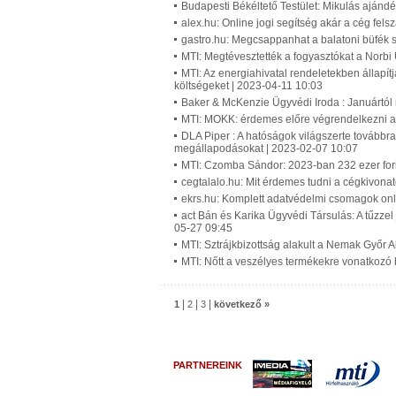
Budapesti Békéltető Testület: Mikulás ajánd
alex.hu: Online jogi segítség akár a cég fel
gastro.hu: Megcsappanhat a balatoni büfék s
MTI: Megtévesztették a fogyasztókat a Norbi
MTI: Az energiahivatal rendeletekben állapí
költségeket | 2023-04-11 10:03
Baker & McKenzie Ügyvédi Iroda : Januártól
MTI: MOKK: érdemes előre végrendelkezni a 
DLA Piper : A hatóságok világszerte továbbra 
megállapodásokat | 2023-02-07 10:07
MTI: Czomba Sándor: 2023-ban 232 ezer fori
cegtalalo.hu: Mit érdemes tudni a cégkivona
ekrs.hu: Komplett adatvédelmi csomagok onli
act Bán és Karika Ügyvédi Társulás: A tűzzel
05-27 09:45
MTI: Sztrájkbizottság alakult a Nemak Győr 
MTI: Nőtt a veszélyes termékekre vonatkozó
|
|
|
1
2
3
következő »
PARTNEREINK