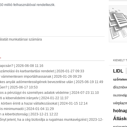
0 millió felhasználóval rendelkezik.
nálatát munkatársai számára
L
 kapcsán? | 2026-06-08 11:16
LIDL
számolási és karbantartási rendelet | 2026-01-27 09:33
gy vámmentesen importálhassanak | 2026-01-26 09:29
szőrtelen
mekes anyák adómentességének bevezetése után | 2025-06-19 11:49
dísznöv
űen? | 2025-06-17 10:53
ntos a pénzügyi és személyes adatok védelme | 2024-07-23 11:10
ösztöndíj
ti a kibervédelmi irányelv | 2024-01-22 11:37
vérplaz
körben érinti a hazai vállalkozásokat | 2024-01-15 12:14
ális minimumadó | 2024-01-04 11:29
holnap
 a kiberbiztonság | 2023-12-21 12:22
Állásk
nyt jelent, ha a cég biztosítja a rugalmas munkavégzést | 2023-12-
pajzsmir