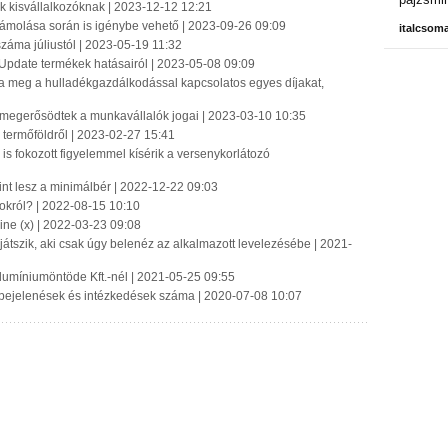
ék kisvállalkozóknak | 2023-12-12 12:21
számolása során is igénybe vehető | 2023-09-26 09:09
italcsom
záma júliustól | 2023-05-19 11:32
 Update termékek hatásairól | 2023-05-08 09:09
tja meg a hulladékgazdálkodással kapcsolatos egyes díjakat,
 megerősödtek a munkavállalók jogai | 2023-03-10 10:35
termőföldről | 2023-02-27 15:41
is fokozott figyelemmel kísérik a versenykorlátozó
nt lesz a minimálbér | 2022-12-22 09:03
tokról? | 2022-08-15 10:10
ne (x) | 2022-03-23 09:08
 játszik, aki csak úgy belenéz az alkalmazott levelezésébe | 2021-
Alumíniumöntöde Kft.-nél | 2021-05-25 09:55
 bejelenések és intézkedések száma | 2020-07-08 10:07