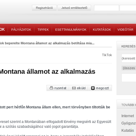
TOK
PÁLYÁZATOK
TIPPEK
ESETTANULMÁNYOK
KUTATÁSOK
VIDEÓTÁR
ok beperelte Montana államot az alkalmazás betiltása mia...
TikTok
 Montana államot az alkalmazás
ott pert hétfőn Montana állam ellen, mert törvényben tiltották be
Internet
ereset szerint a Montanában elfogadott törvény megsérti az Egyesült
Gyógysz
i a szólás szabadságához való jogot garantálja.
Kutatás