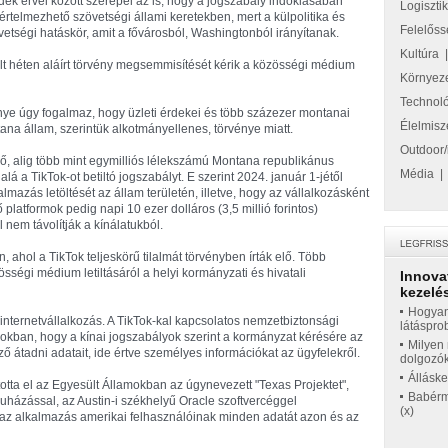
dek érvei között szerepel az is, hogy a jogszabály indoklásában
Logiszti
rtelmezhető szövetségi állami keretekben, mert a külpolitika és
Felelőss
tségi hatáskör, amit a fővárosból, Washingtonból irányítanak.
Kultúra
t héten aláírt törvény megsemmisítését kérik a közösségi médium
Környez
Technol
ye úgy fogalmaz, hogy üzleti érdekei és több százezer montanai
Élelmisz
ana állam, szerintük alkotmányellenes, törvénye miatt.
Outdoor/
ő, alig több mint egymilliós lélekszámú Montana republikánus
Média
lá a TikTok-ot betiltó jogszabályt. E szerint 2024. január 1-jétől
mazás letöltését az állam területén, illetve, hogy az vállalkozásként
platformok pedig napi 10 ezer dolláros (3,5 millió forintos)
nem távolítják a kínálatukból.
ahol a TikTok teljeskörű tilalmát törvényben írták elő. Több
ségi médium letiltásáról a helyi kormányzati és hivatali
Innova
kezelés
Hogyan
nternetvállalkozás. A TikTok-kal kapcsolatos nemzetbiztonsági
látáspro
mokban, hogy a kínai jogszabályok szerint a kormányzat kérésére az
Milyen 
átadni adatait, ide értve személyes információkat az ügyfelekről.
dolgozó
Állásk
otta el az Egyesült Államokban az úgynevezett "Texas Projektet",
Babérme
ruházással, az Austin-i székhelyű Oracle szoftvercéggel
(x)
az alkalmazás amerikai felhasználóinak minden adatát azon és az