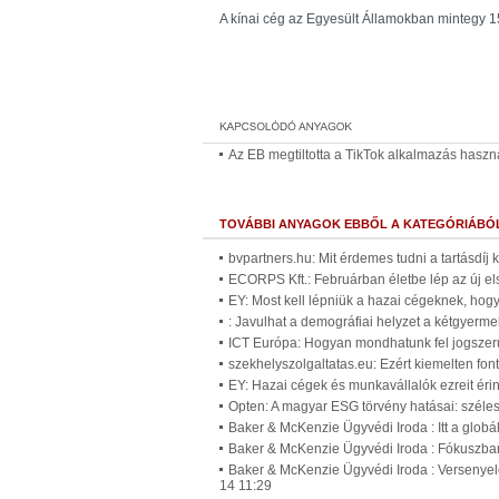
A kínai cég az Egyesült Államokban mintegy 15
Az EB megtiltotta a TikTok alkalmazás hasz
TOVÁBBI ANYAGOK EBBŐL A KATEGÓRIÁBÓ
bvpartners.hu: Mit érdemes tudni a tartásdíj
ECORPS Kft.: Februárban életbe lép az új el
EY: Most kell lépniük a hazai cégeknek, ho
: Javulhat a demográfiai helyzet a kétgyer
ICT Európa: Hogyan mondhatunk fel jogszer
szekhelyszolgaltatas.eu: Ezért kiemelten fo
EY: Hazai cégek és munkavállalók ezreit érin
Opten: A magyar ESG törvény hatásai: széles 
Baker & McKenzie Ügyvédi Iroda : Itt a glob
Baker & McKenzie Ügyvédi Iroda : Fókuszban
Baker & McKenzie Ügyvédi Iroda : Versenyelő
14 11:29