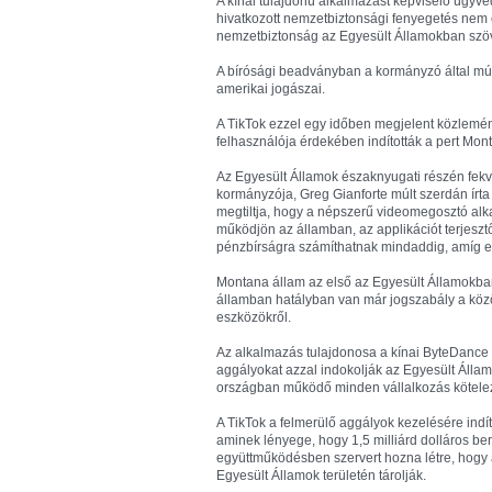
A kínai tulajdonú alkalmazást képviselő ügyvé
hivatkozott nemzetbiztonsági fenyegetés nem é
nemzetbiztonság az Egyesült Államokban szöve
A bírósági beadványban a kormányzó által múl
amerikai jogászai.
A TikTok ezzel egy időben megjelent közlemén
felhasználója érdekében indították a pert Mont
Az Egyesült Államok északnyugati részén fekv
kormányzója, Greg Gianforte múlt szerdán írta a
megtiltja, hogy a népszerű videomegosztó alkal
működjön az államban, az applikációt terjesztő 
pénzbírságra számíthatnak mindaddig, amíg el 
Montana állam az első az Egyesült Államokban, 
államban hatályban van már jogszabály a közös
eszközökről.
Az alkalmazás tulajdonosa a kínai ByteDance i
aggályokat azzal indokolják az Egyesült Álla
országban működő minden vállalkozás kötelező 
A TikTok a felmerülő aggályok kezelésére indít
aminek lényege, hogy 1,5 milliárd dolláros be
együttműködésben szervert hozna létre, hogy 
Egyesült Államok területén tárolják.