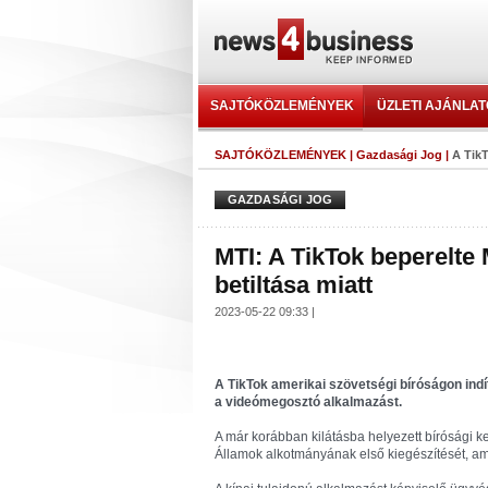
SAJTÓKÖZLEMÉNYEK
ÜZLETI AJÁNLA
SAJTÓKÖZLEMÉNYEK
|
Gazdasági Jog
|
A TikT
GAZDASÁGI JOG
MTI: A TikTok beperelte
betiltása miatt
2023-05-22 09:33 |
A TikTok amerikai szövetségi bíróságon indít
a videómegosztó alkalmazást.
A már korábban kilátásba helyezett bírósági k
Államok alkotmányának első kiegészítését, am