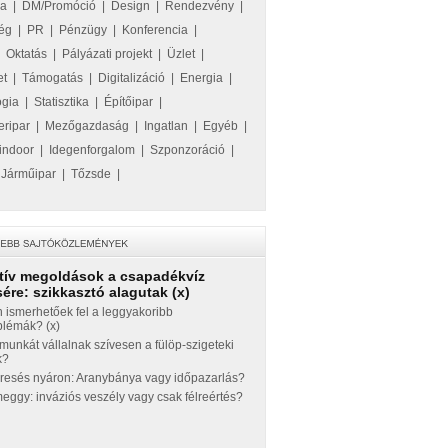
ka
|
DM/Promóció
|
Design
|
Rendezvény
|
ég
|
PR
|
Pénzügy
|
Konferencia
|
|
Oktatás
|
Pályázati projekt
|
Üzlet
|
et
|
Támogatás
|
Digitalizáció
|
Energia
|
ógia
|
Statisztika
|
Építőipar
|
eripar
|
Mezőgazdaság
|
Ingatlan
|
Egyéb
|
indoor
|
Idegenforgalom
|
Szponzoráció
|
|
Járműipar
|
Tőzsde
|
tív megoldások a csapadékvíz
ére: szikkasztó alagutak (x)
 ismerhetőek fel a leggyakoribb
blémák? (x)
munkát vállalnak szívesen a fülöp-szigeteki
k?
eresés nyáron: Aranybánya vagy időpazarlás?
ggy: inváziós veszély vagy csak félreértés?