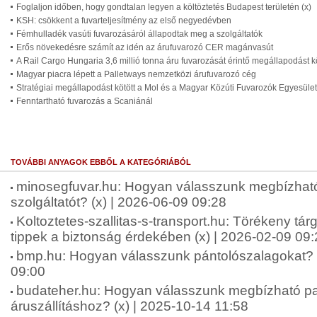
Foglaljon időben, hogy gondtalan legyen a költöztetés Budapest területén (x)
KSH: csökkent a fuvarteljesítmény az első negyedévben
Fémhulladék vasúti fuvarozásáról állapodtak meg a szolgáltatók
Erős növekedésre számít az idén az árufuvarozó CER magánvasút
A Rail Cargo Hungaria 3,6 millió tonna áru fuvarozását érintő megállapodást kö
Magyar piacra lépett a Palletways nemzetközi árufuvarozó cég
Stratégiai megállapodást kötött a Mol és a Magyar Közúti Fuvarozók Egyesüle
Fenntartható fuvarozás a Scaniánál
TOVÁBBI ANYAGOK EBBŐL A KATEGÓRIÁBÓL
minosegfuvar.hu: Hogyan válasszunk megbízható
szolgáltatót? (x) | 2026-06-09 09:28
Koltoztetes-szallitas-s-transport.hu: Törékeny tár
tippek a biztonság érdekében (x) | 2026-02-09 09
bmp.hu: Hogyan válasszunk pántolószalagokat? (
09:00
budateher.hu: Hogyan válasszunk megbízható pa
áruszállításhoz? (x) | 2025-10-14 11:58