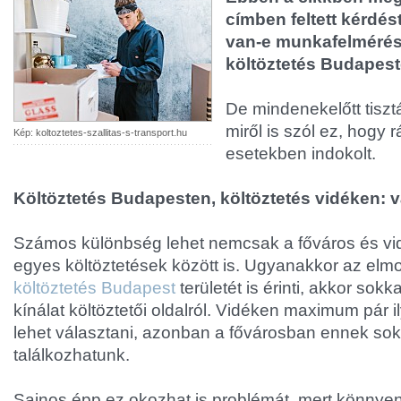
címben feltett kérdé
van-e munkafelmérésr
költöztetés Budapeste
De mindenekelőtt tiszt
miről is szól ez, hogy 
Kép: koltoztetes-szallitas-s-transport.hu
esetekben indokolt.
Költöztetés Budapesten, költöztetés vidéken:
Számos különbség lehet nemcsak a főváros és vid
egyes költöztetések között is. Ugyanakkor az elm
költöztetés Budapest
területét is érinti, akkor sok
kínálat költöztetői oldalról. Vidéken maximum pár i
lehet választani, azonban a fővárosban ennek so
találkozhatunk.
Sajnos épp ez okozhat is problémát, mert könnyen 