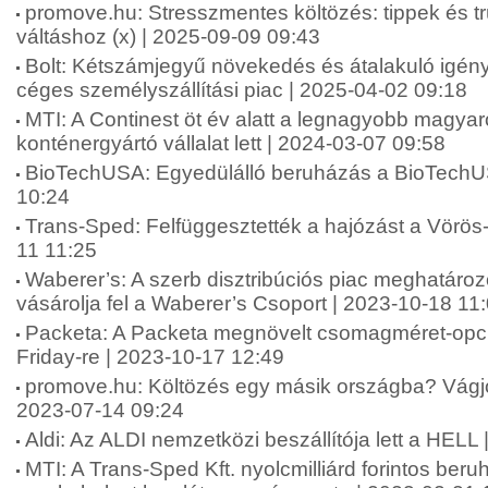
promove.hu: Stresszmentes költözés: tippek és 
váltáshoz (x) | 2025-09-09 09:43
Bolt: Kétszámjegyű növekedés és átalakuló igénye
céges személyszállítási piac | 2025-04-02 09:18
MTI: A Continest öt év alatt a legnagyobb magyar
konténergyártó vállalat lett | 2024-03-07 09:58
BioTechUSA: Egyedülálló beruházás a BioTechUS
10:24
Trans-Sped: Felfüggesztették a hajózást a Vörös
11 11:25
Waberer’s: A szerb disztribúciós piac meghatároz
vásárolja fel a Waberer’s Csoport | 2023-10-18 11
Packeta: A Packeta megnövelt csomagméret-opci
Friday-re | 2023-10-17 12:49
promove.hu: Költözés egy másik országba? Vágjon
2023-07-14 09:24
Aldi: Az ALDI nemzetközi beszállítója lett a HELL
MTI: A Trans-Sped Kft. nyolcmilliárd forintos beru