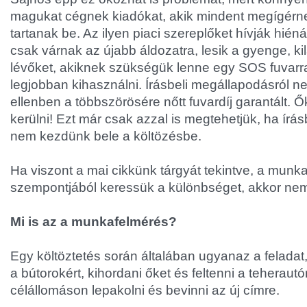
magukat cégnek kiadókat, akik mindent megígérn
tartanak be. Az ilyen piaci szereplőket hívják hié
csak várnak az újabb áldozatra, lesik a gyenge, ki
lévőket, akiknek szükségük lenne egy SOS fuvarra
legjobban kihasználni. Írásbeli megállapodásról n
ellenben a többszörösére nőtt fuvardíj garantált. Ők
kerülni! Ezt már csak azzal is megtehetjük, ha írás
nem kezdünk bele a költözésbe.
Ha viszont a mai cikkünk tárgyát tekintve, a munk
szempontjából keressük a különbséget, akkor nem
Mi is az a munkafelmérés?
Egy költöztetés során általában ugyanaz a feladat
a bútorokért, kihordani őket és feltenni a teherautó
célállomáson lepakolni és bevinni az új címre.