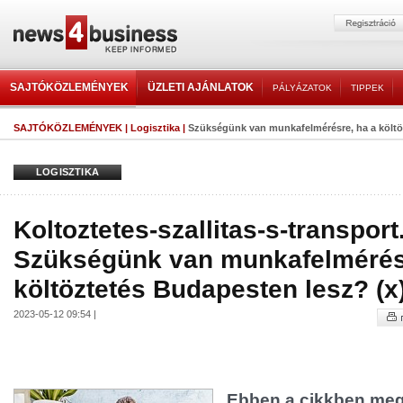
SAJTÓKÖZLEMÉNYEK
ÜZLETI AJÁNLATOK
PÁLYÁZATOK
TIPPEK
SAJTÓKÖZLEMÉNYEK
|
Logisztika
|
Szükségünk van munkafelmérésre, ha a költö
LOGISZTIKA
Koltoztetes-szallitas-s-transport
Szükségünk van munkafelmérés
költöztetés Budapesten lesz? (x
2023-05-12 09:54 |
Ebben a cikkben meg