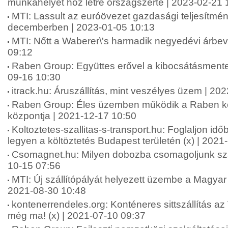
munkahelyet hoz létre országszerte | 2023-02-21 
MTI: Lassult az euróövezet gazdasági teljesítm
decemberben | 2023-01-05 10:13
MTI: Nőtt a Waberer\'s harmadik negyedévi árbev
09:12
Raben Group: Együttes erővel a kibocsátásmentes 
09-16 10:30
itrack.hu: Áruszállítás, mint veszélyes üzem | 20
Raben Group: Éles üzemben működik a Raben két 
központja | 2021-12-17 10:50
Koltoztetes-szallitas-s-transport.hu: Foglaljon id
legyen a költöztetés Budapest területén (x) | 2021
Csomagnet.hu: Milyen dobozba csomagoljunk szál
10-15 07:56
MTI: Új szállítópályát helyezett üzembe a Magyar
2021-08-30 10:48
kontenerrendeles.org: Konténeres sittszállítás az
még ma! (x) | 2021-07-10 09:37