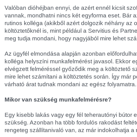
Valóban dióhéjban ennyi, de azért ennél kicsit szof
vannak, mondhatni nincs két egyforma eset. Bár a
rutinos kolléga (akikből azért dolgozik néhány az o
költöztetőknél is, mint például a Servitius és Partn
meg tudja mondani, hogy nagyjából mire lehet szá
Az ügyfél elmondása alapján azonban előfordulhat
kolléga helyszíni munkafelmérést javasol. Ekkor
elvégzett felméréssel győződik meg a költöztető s
mire lehet számítani a költöztetés során. Így már 
várható árat tudnak mondani az egész folyamatra.
Mikor van szükség munkafelmérésre?
Egy kisebb lakás vagy egy fél teherautónyi bútor e
szükség. Azonban ha több fordulós rakodást feltét
rengeteg szállítanivaló van, az már indokolhatja 