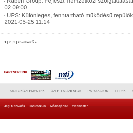
Raben Group: Fejleszti nemzetközi szolgáltatásai
02 09:00
UPS: Különleges, fenntartható működésű repülők
2021-05-25 11:14
|
|
|
1
2
3
következő »
PARTNEREINK
SAJTÓKÖZLEMÉNYEK
ÜZLETI AJÁNLATOK
PÁLYÁZATOK
TIPPEK
Jogi tudnivalók
Impresszum
Médiaajánlat
Webmester