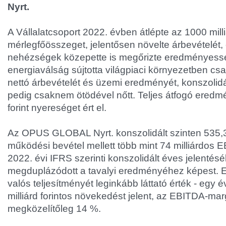
Nyrt.
A Vállalatcsoport 2022. évben átlépte az 1000 milli
mérlegfőösszeget, jelentősen növelte árbevételét,
nehézségek közepette is megőrizte eredményess
energiaválság sújtotta világpiaci környezetben 
nettó árbevételét és üzemi eredményét, konszolid
pedig csaknem ötödével nőtt. Teljes átfogó eredmé
forint nyereséget ért el.
Az OPUS GLOBAL Nyrt. konszolidált szinten 535,3 m
működési bevétel mellett több mint 74 milliárdos 
2022. évi IFRS szerinti konszolidált éves jelent
megduplázódott a tavalyi eredményéhez képest. E
valós teljesítményét leginkább láttató érték - egy é
milliárd forintos növekedést jelent, az EBITDA-mar
megközelítőleg 14 %.