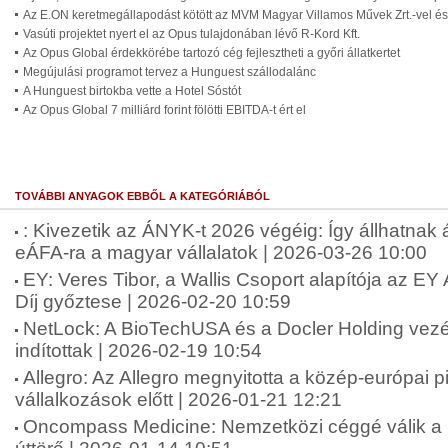
Az E.ON keretmegállapodást kötött az MVM Magyar Villamos Művek Zrt.-vel és 
Vasúti projektet nyert el az Opus tulajdonában lévő R-Kord Kft.
Az Opus Global érdekkörébe tartozó cég fejlesztheti a győri állatkertet
Megújulási programot tervez a Hunguest szállodalánc
A Hunguest birtokba vette a Hotel Sóstót
Az Opus Global 7 milliárd forint fölötti EBITDA-t ért el
TOVÁBBI ANYAGOK EBBŐL A KATEGÓRIÁBÓL
: Kivezetik az ÁNYK-t 2026 végéig: Így állhatnak
eÁFA-ra a magyar vállalatok | 2026-03-26 10:00
EY: Veres Tibor, a Wallis Csoport alapítója az E
Díj győztese | 2026-02-20 10:59
NetLock: A BioTechUSA és a Docler Holding vezére
indítottak | 2026-02-19 10:54
Allegro: Az Allegro megnyitotta a közép-európai 
vállalkozások előtt | 2026-01-21 12:21
Oncompass Medicine: Nemzetközi céggé válik a 