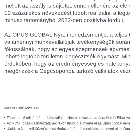
mellett az aszály is sújtotta, ennek ellenére az él
10 százalékos növekedést tudott realizálni, a legt
mínusz tartományból 2022-ben pozitívba fordult.
Az OPUS GLOBAL Nyrt. menedzsmentje, a teljes 
valamennyi munkavállalójuk tevékenységük során
fókuszálnak, hogy az egyes szegmensek egymást 
lehető legtöbb területen kiegészítsék egymást. M
érdekében, hogy az eredményesség és hatékonys
megőrizzék a Cégcsoportba tartozó vállalatok vezet
Több mint 8 milliárd forint hálózatfejlesztésre és karbantartásra Hajdú-Bihar
Az MVM Főgáz gázhálózatának rekonstrukcióját nyerte el az Opus Global érd
Újabb, a Nemzeti Közművek gázhálózatát érintő megbízásokat nyert el az Opu