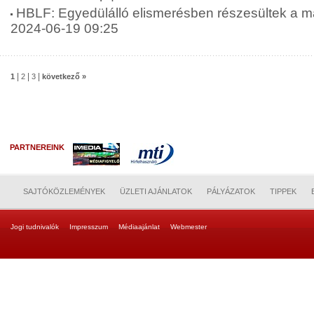
HBLF: Egyedülálló elismerésben részesültek a ma
2024-06-19 09:25
|
|
|
1
2
3
következő »
PARTNEREINK
SAJTÓKÖZLEMÉNYEK
ÜZLETI AJÁNLATOK
PÁLYÁZATOK
TIPPEK
Jogi tudnivalók
Impresszum
Médiaajánlat
Webmester