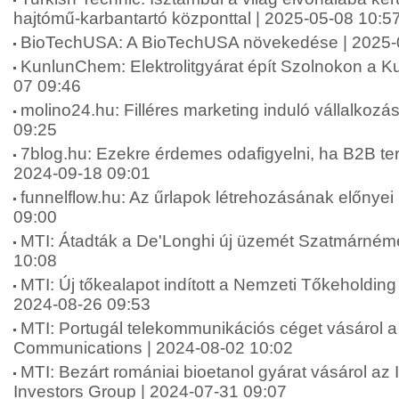
hajtómű-karbantartó központtal | 2025-05-08 10:5
BioTechUSA: A BioTechUSA növekedése | 2025-
KunlunChem: Elektrolitgyárat épít Szolnokon a 
07 09:46
molino24.hu: Filléres marketing induló vállalkoz
09:25
7blog.hu: Ezekre érdemes odafigyelni, ha B2B terül
2024-09-18 09:01
funnelflow.hu: Az űrlapok létrehozásának előnyei 
09:00
MTI: Átadták a De'Longhi új üzemét Szatmárnéme
10:08
MTI: Új tőkealapot indított a Nemzeti Tőkeholding
2024-08-26 09:53
MTI: Portugál telekommunikációs céget vásárol a 
Communications | 2024-08-02 10:02
MTI: Bezárt romániai bioetanol gyárat vásárol az 
Investors Group | 2024-07-31 09:07