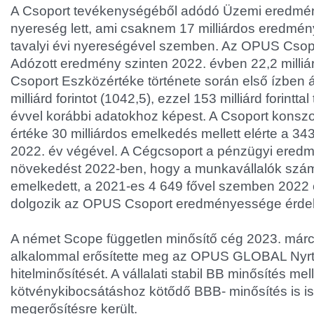
A Csoport tevékenységéből adódó Üzemi eredménye
nyereség lett, ami csaknem 17 milliárdos eredmén
tavalyi évi nyereségével szemben. Az OPUS Csopo
Adózott eredmény szinten 2022. évben 22,2 milliárd 
Csoport Eszközértéke története során első ízben 
milliárd forintot (1042,5), ezzel 153 milliárd forintta
évvel korábbi adatokhoz képest. A Csoport konszol
értéke 30 milliárdos emelkedés mellett elérte a 343,2
2022. év végével. A Cégcsoport a pénzügyi eredm
növekedést 2022-ben, hogy a munkavállalók sz
emelkedett, a 2021-es 4 649 fővel szemben 2022 
dolgozik az OPUS Csoport eredményessége érde
A német Scope független minősítő cég 2023. már
alkalommal erősítette meg az OPUS GLOBAL Nyrt
hitelminősítését. A vállalati stabil BB minősítés mell
kötvénykibocsátáshoz kötődő BBB- minősítés is i
megerősítésre került.