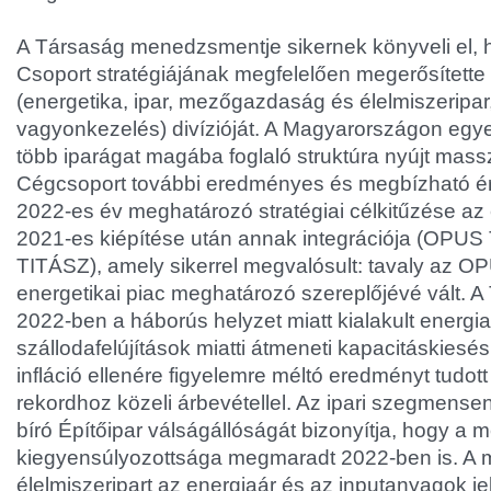
A Társaság menedzsmentje sikernek könyveli el,
Csoport stratégiájának megfelelően megerősítette
(energetika, ipar, mezőgazdaság és élelmiszeripar,
vagyonkezelés) divízióját. A Magyarországon egye
több iparágat magába foglaló struktúra nyújt massz
Cégcsoport további eredményes és megbízható ér
2022-es év meghatározó stratégiai célkitűzése a
2021-es kiépítése után annak integrációja (OPU
TITÁSZ), amely sikerrel megvalósult: tavaly az O
energetikai piac meghatározó szereplőjévé vált.
2022-ben a háborús helyzet miatt kialakult energia
szállodafelújítások miatti átmeneti kapacitáskies
infláció ellenére figyelemre méltó eredményt tudott 
rekordhoz közeli árbevétellel. Az ipari szegmensen
bíró Építőipar válságállóságát bizonyítja, hogy a
kiegyensúlyozottsága megmaradt 2022-ben is. A
élelmiszeripart az energiaár és az inputanyagok j