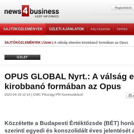
SAJTÓKÖZLEMÉNYEK
ÜZLETI AJÁNLATOK
PÁLYÁZATOK
TIPPEK
SAJTÓKÖZLEMÉNYEK
|
Üzlet
|
A válság ellenére kirobbanó formában az Opus
ÜZLET
OPUS GLOBAL Nyrt.: A válság e
kirobbanó formában az Opus
2023-04-18 12:14 | GWC Pénzügyi PR Kommunikáció
Közzétette a Budapesti Értéktőzsde (BÉT) honl
szerinti egyedi és konszolidált éves jelentés