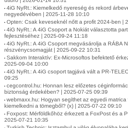
úttörő | 2026-01-14 10:51
4iG NyRt.: Kiemelkedő nyereség és rekord árbev
negyedévében | 2025-11-28 10:10
Opten: Csak keveseknél nőtt a profit 2024-ben |
4iG NyRt.: A 4iG Csoport a Nokiát választotta par
fejlesztéséhez | 2025-09-24 11:18
4iG NyRt.: A 4iG Csoport megvásárolja a RÁBA Ny
részvénycsomagját | 2025-09-22 10:31
Sakkom Interaktív: Ex-Microsoftos befektető érke
2025-09-04 10:00
4iG NyRt.: A 4iG csoport tagjává vált a PR-TEL
09:25
cegcontrol.hu: Honnan lesz előzetes céginformáci
biztonság érdekében? | 2025-07-25 09:39
webmaxx.hu: Hogyan segíthet az egyedi matrica 
kiemelkedni a tömegből? (x) | 2025-07-22 09:10
Foxpost: Mérföldkőhöz érkezett a FoxPost és a Pa
2025-07-21 10:35
Turkish Technic: Isztambul a világ élvonalába ker