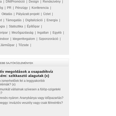
ka
|
DM/Promóció
|
Design
|
Rendezvény
|
ég
|
PR
|
Pénzügy
|
Konferencia
|
|
Oktatás
|
Pályázati projekt
|
Üzlet
|
et
|
Támogatás
|
Digitalizáció
|
Energia
|
ógia
|
Statisztika
|
Építőipar
|
eripar
|
Mezőgazdaság
|
Ingatlan
|
Egyéb
|
indoor
|
Idegenforgalom
|
Szponzoráció
|
|
Járműipar
|
Tőzsde
|
tív megoldások a csapadékvíz
ére: szikkasztó alagutak (x)
 ismerhetőek fel a leggyakoribb
blémák? (x)
munkát vállalnak szívesen a fülöp-szigeteki
k?
eresés nyáron: Aranybánya vagy időpazarlás?
ggy: inváziós veszély vagy csak félreértés?