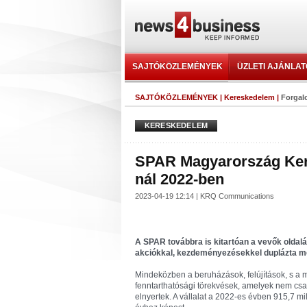
SAJTÓKÖZLEMÉNYEK
ÜZLETI AJÁNLA
SAJTÓKÖZLEMÉNYEK
|
Kereskedelem
|
Forgal
KERESKEDELEM
SPAR Magyarország Ker
nál 2022-ben
2023-04-19 12:14 | KRQ Communications
A SPAR továbbra is kitartóan a vevők oldal
akciókkal, kezdeményezésekkel duplázta m
Mindeközben a beruházások, felújítások, s a
fenntarthatósági törekvések, amelyek nem csak
elnyertek. A vállalat a 2022-es évben 915,7 mi