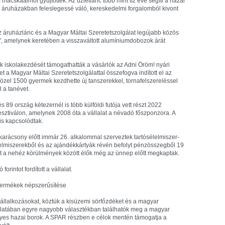
acskaalmot gyűjtöttek. Az üzletlánc több mint tíz éve segíti a hazai
 áruházakban feleslegessé váló, kereskedelmi forgalomból kivont
z áruházlánc és a Magyar Máltai Szeretetszolgálat legújabb közös
 amelynek keretében a visszaváltott alumíniumdobozok árát
iskola­kezdését támogathatták a vásárlók az Adni Öröm! nyári
a Magyar Máltai Szeretetszolgálattal összefogva indított el az
özel 1500 gyermek kezdhette új tanszerekkel, tornafelszereléssel
 a tanévet.
89 ország kétezernél is több külföldi futója vett részt 2022
ztiválon, amelynek 2008 óta a vállalat a névadó főszponzora. A
is kapcsolódtak.
karácsony előtt immár 26. alkalommal szerveztek tartósélelmiszer-
 élelmiszerekből és az ajándékkártyák révén befolyt pénzösszegből 19
t a nehéz körülmények között élők még az ünnep előtt megkaptak.
orintot fordított a vállalat.
 termékek népszerűsítése
állalkozásokat, köztük a kisüzemi sörfőzdéket és a magyar
nálatában egyre nagyobb választékban találhatók meg a magyar
nyes hazai borok. A SPAR részben e célok mentén támogatja a