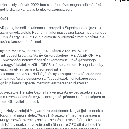
 terén is folytatódtak: 2022-ben a korábbi évet meghaladó mértékű,
t fordított a vállalat e terület korszerűsítésére.
mögött
R pedig hetedik alkalommal szerepelt a Superbrands-díjazottak
 -készítményeket jelölő Regnum márka másodszor kapta meg a rangos
SPAR és egy INTERSPAR is elnyerte a kitüntető címet, s ezúttal is a
húsáru-kereskedője" címet.
 nyerte "Az Év Szupermarket Üzletlánca 2022" és "Az Év
mint jogosulttá vált az "Az Év Kiskereskedője - RETAILER OF THE
 - A közösségi befektetések díja" versenyen - Jövő gazdasága
l a nagyvállalatok között a "SPAR a társadalomért - Hungaricool by
zat, amely elnyerte a közönségdíjat is.
ok munkahelyi sokszínűségét és nyitottságát értékelő, 2022-ben
Companies Award versenyen a "Megváltozott munkaképességű
ál" pályázat "special mention" elismerésben részesült.
yvezetője, Heiszler Gabriella átvehette Az év cégvezetője 2022
án a kereskedelemért végzett kimagasló, példamutató munkájáért dr.
erő Oklevéllel tüntette ki.
égosztály-vezetőjét Magyar Kereskedelemért Nagydíjjal ismerték el,
lkalommal meghirdetett "Az év HR-vezetője" megmérettetésen a
R Magyarország személyzetfejlesztési és HR-vezetőjének ítélte oda
eth Károly marketingvezető pedig Signature CEO díjat vehetett át a