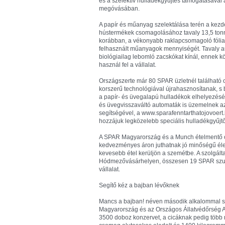
és a szelektív hulladékgyűjtés támogatásával a
megóvásában.
A papír és műanyag szelektálása terén a kezde
hústermékek csomagolásához tavaly 13,5 tonn
korábban, a vékonyabb raklapcsomagoló fólia 
felhasznált műanyagok mennyiségét. Tavaly a
biológiailag lebomló zacskókat kínál, ennek
használ fel a vállalat.
Országszerte már 80 SPAR üzletnél található o
korszerű technológiával újrahasznosítanak, s 
a papír- és üvegalapú hulladékok elhelyezésér
és üvegvisszaváltó automaták is üzemelnek az
segítségével, a www.sparafenntarthatojovoert.
hozzájuk legközelebb speciális hulladékgyűjtő
A SPAR Magyarország és a Munch ételmentő on
kedvezményes áron juthatnak jó minőségű éle
kevesebb étel kerüljön a szemétbe. A szolgál
Hódmezővásárhelyen, összesen 19 SPAR szup
vállalat.
Segítő kéz a bajban lévőknek
Mancs a bajban! néven második alkalommal sz
Magyarország és az Országos Állatvédőrség Al
3500 doboz konzervet, a cicáknak pedig több 