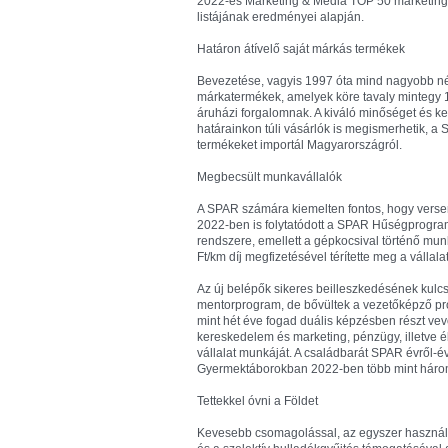
2022-es Marketing & Media TOP 50 marketing-
listájának eredményei alapján.
Határon átívelő saját márkás termékek
Bevezetése, vagyis 1997 óta mind nagyobb n
márkatermékek, amelyek köre tavaly mintegy 1
áruházi forgalomnak. A kiváló minőséget és ke
határainkon túli vásárlók is megismerhetik, a
termékeket importál Magyarországról.
Megbecsült munkavállalók
A SPAR számára kiemelten fontos, hogy verseny
2022-ben is folytatódott a SPAR Hűség­program,
rendszere, emellett a gépkocsival történő mun
Ft/km díj megfizetésével térítette meg a vállalat
Az új belépők sikeres beilleszkedésének kul
mentorprogram, de bővültek a vezetőképző pr
mint hét éve fogad duális képzésben részt vevő
kereskedelem és marketing, pénzügy, illetve é
vállalat munkáját. A családbarát SPAR évről-év
Gyermektáborokban 2022-ben több mint három
Tettekkel óvni a Földet
Kevesebb csomagolással, az egyszer használ