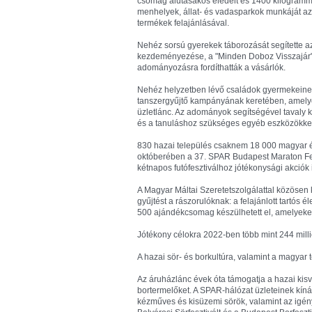
csomag alutasakos eledelt és 1400 kilogramm m
menhelyek, állat- és vadasparkok munkáját az
termékek felajánlásával.
Nehéz sorsú gyerekek táborozását segítette a
kezdeményezése, a "Minden Doboz Visszajár",
adományozásra fordíthatták a vásárlók.
Nehéz helyzetben lévő családok gyermekeinek 
tanszergyűjtő kampányának keretében, amelyet 
üzletlánc. Az adományok segítségével tavaly k
és a tanuláshoz szükséges egyéb eszközökkel
830 hazai település csaknem 18 000 magyar és 
októberében a 37. SPAR Budapest Maraton Fes
kétnapos futófesztiválhoz jótékonysági akciók 
A Magyar Máltai Szeretetszolgálattal közösen 
gyűjtést a rászorulóknak: a felajánlott tartós
500 ajándékcsomag készülhetett el, amelyeke
Jótékony célokra 2022-ben több mint 244 millió f
A hazai sör- és borkultúra, valamint a magyar
Az áruházlánc évek óta támogatja a hazai kisv
bortermelőket. A SPAR-hálózat üzleteinek kí
kézműves és kisüzemi sörök, valamint az igé