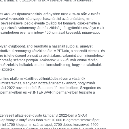
z áruházlánc 2022-ben is aktív szerepet vállalt a környezet
ti 46%-os újrahasznosítási arány több mint 70%-ra nőtt. A tálcás
ával kevesebb műanyagot használt fel az áruházlánc, mint
bevezetésével pedig évente további 84 tonnával csökkentette a
ugusztustól valamennyi áruház zöldség- és gyümölcsosztálya csak
 köszönhetően évente mintegy 450 tonnával kevesebb műanyagot
lyan gyűjtőpont, ahol leadható a használt sütőolaj, amelyet
biodízel üzemanyag készül belőle. A PET/alu, a használt elemek, és
e is lehetőséget biztosít az áruházlánc, valamint alumíniumdoboz-
 ország számos pontján. A vásárlók 2022-től már online térkép
hu/szelektiv-hulladek oldalon kereshetik meg, hogy hol találhatók
 szigetek.
line platform közötti együttműködés révén a vásárlók
lmiszerekhez, s egyben hozzájárulhatnak ahhoz, hogy minél
tatást 2022 novemberétől Budapest 11. kerületében, Szegeden és
ermarketben és két INTERSPAR hipermarketben tesztelte a
ervezett állateledel-gyűjtő kampányt 2022-ben a SPAR
apítvány: a kutyáknak több mint 10 000 kilogramm száraz tápot,
mint 1700 kilogramm száraz tápot, 2700 doboz konzervet, 4400