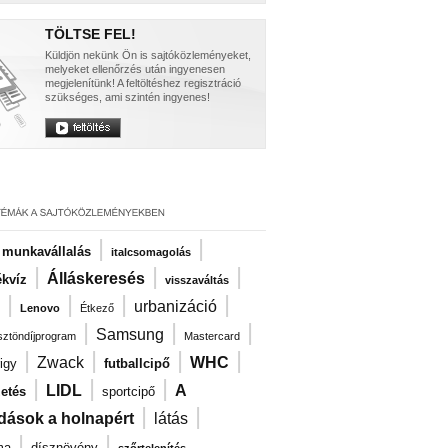
TÖLTSE FEL!
Küldjön nekünk Ön is sajtóközleményeket,
melyeket ellenőrzés után ingyenesen
megjelenítünk! A feltöltéshez regisztráció
szükséges, ami szintén ingyenes!
|
|
i munkavállalás
italcsomagolás
|
|
|
Álláskeresés
kvíz
visszaváltás
|
|
|
|
urbanizáció
Lenovo
Étkező
|
|
|
Samsung
ösztöndíjprogram
Mastercard
|
|
|
|
Zwack
WHC
igy
futballcipő
|
|
|
LIDL
A
zetés
sportcipő
|
|
dások a holnapért
látás
|
|
ma
dísznövény