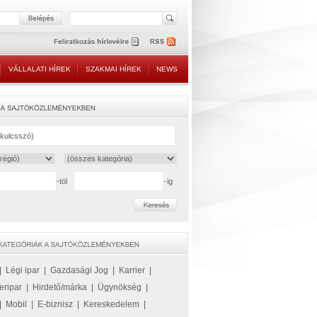
VÁLLALATI HÍREK
SZAKMAI HÍREK
NEWS
-tól
-ig
|
Légi ipar
|
Gazdasági Jog
|
Karrier
|
eripar
|
Hirdető/márka
|
Ügynökség
|
|
Mobil
|
E-biznisz
|
Kereskedelem
|