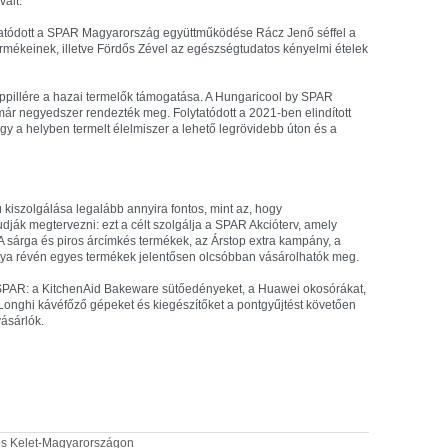
vált.
ytatódott a SPAR Magyarország együttműködése Rácz Jenő séffel a
mékeinek, illetve Fördős Zével az egészségtudatos kényelmi ételek
appillére a hazai termelők támogatása. A Hungaricool by SPAR
r negyedszer rendezték meg. Folytatódott a 2021-ben elindított
gy a helyben termelt élelmiszer a lehető legrövidebb úton és a
iszolgálása legalább annyira fontos, mint az, hogy
dják megtervezni: ezt a célt szolgálja a SPAR Akcióterv, amely
 A sárga és piros árcímkés termékek, az Árstop extra kampány, a
ya révén egyes termékek jelentősen olcsóbban vásárolhatók meg.
SPAR: a KitchenAid Bakeware sütőedényeket, a Huawei okosórákat,
'Longhi kávéfőző gépeket és kiegészítőket a pontgyűjtést követően
ásárlók.
ztés Kelet-Magyarországon