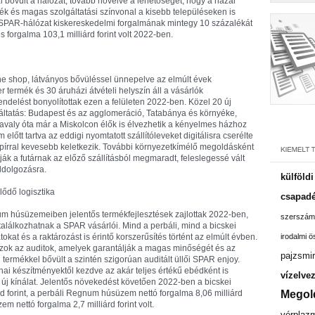
 bővült a hálózat, tovább növelve a lehetőséget, hogy a hazai
ték és magas szolgáltatási színvonal a kisebb településeken is
 SPAR-hálózat kiskereskedelmi forgalmának mintegy 10 százalékát
s forgalma 103,1 milliárd forint volt 2022-ben.
ne shop, látványos bővüléssel ünnepelve az elmúlt évek
 termék és 30 áruházi átvételi helyszín áll a vásárlók
ndelést bonyolítottak ezen a felületen 2022-ben. Közel 20 új
gáltatás: Budapest és az agglomeráció, Tatabánya és környéke,
tavaly óta már a Miskolcon élők is élvezhetik a kényelmes házhoz
 előtt tartva az eddigi nyomtatott szállítóleveket digitálisra cserélte
apírral kevesebb keletkezik. További környezetkímélő megoldásként
ák a futárnak az előző szállításból megmaradt, feleslegessé vált
eldolgozásra.
külföld
ődő logisztika
csapadé
um húsüzemeiben jelentős termékfejlesztések zajlottak 2022-ben,
szerszám
 találkozhatnak a SPAR vásárlói. Mind a perbáli, mind a bicskei
at és a raktározást is érintő korszerűsítés történt az elmúlt évben.
irodalmi 
 azok az auditok, amelyek garantálják a magas minőségét és az
pajzsmir
termékkel bővült a szintén szigorúan auditált üllői SPAR enjoy.
ai készítményektől kezdve az akár teljes értékű ebédként is
vízelve
z új kínálat. Jelentős növekedést követően 2022-ben a bicskei
 forint, a perbáli Regnum húsüzem nettó forgalma 8,06 milliárd
Megol
m nettó forgalma 2,7 milliárd forint volt.
vérplaz