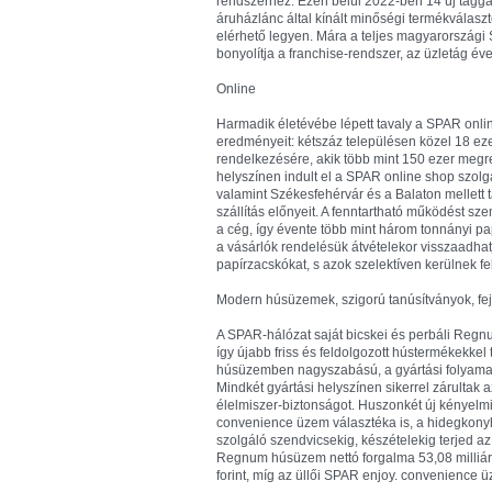
rendszerhez. Ezen belül 2022-ben 14 új taggal
áruházlánc által kínált minőségi termékválasz
elérhető legyen. Mára a teljes magyarországi
bonyolítja a franchise-rendszer, az üzletág éve
Online
Harmadik életévébe lépett tavaly a SPAR onli
eredményeit: kétszáz településen közel 18 ezer
rendelkezésére, akik több mint 150 ezer megre
helyszínen indult el a SPAR online shop szol
valamint Székesfehérvár és a Balaton mellett 
szállítás előnyeit. A fenntartható működést szem
a cég, így évente több mint három tonnányi p
a vásárlók rendelésük átvételekor visszaadhatj
papírzacskókat, s azok szelektíven kerülnek f
Modern húsüzemek, szigorú tanúsítványok, fejl
A SPAR-hálózat saját bicskei és perbáli Regn
így újabb friss és feldolgozott hústermékekkel
húsüzemben nagyszabású, a gyártási folyamatok
Mindkét gyártási helyszínen sikerrel zárultak
élelmiszer-biztonságot. Huszonkét új kényelmi 
convenience üzem választéka is, a hidegkonyh
szolgáló szendvicsekig, készételekig terjed a
Regnum húsüzem nettó forgalma 53,08 milliárd
forint, míg az üllői SPAR enjoy. convenience üze