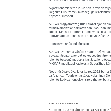
Belvárosi Sörfesztivált és a Budapest Borfeszti
A gasztronómia terén 2022-ben is tovább fol
Regnum Húsüzemek minőségi grillezett húster
népszerűsítéséért.
A SPAR Magyarország üzleti filozófiájának al
termékversenyt ennek jegyében 2022-ben immá
Régiók Kincsei program is, amelynek célja, ho
leggyorsabban juthasson el a fogyasztókhoz.
Tudatos vásárlás, hűségakciók
A SPAR számára a vásárlók magas színvonalú k
bevásárlásaikat a lehető legkedvezőbb áron tu
jelentős összegű megtakarítást tesz lehetővé.
MySPAR mobilapplikáció és a SuperShop kárt
Négy hűségakcióval jelentkezett 2022-ben a 
az American Tourister táskákat, valamint a De
jelentős kedvezményekkel szerezhették be a v
Több mint 2,3 milliárd forintos SPAR-fejles