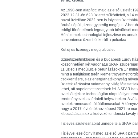
évhez képest.
Az 1990-ben alapított, majd az első üzletét 
2022.12.31-én 623 üzletet működtetett, s 14 
hazai üzletlánc 2022-ben is folytatta üzletháló
áruház épült, tizenegy pedig megújult. A beruh
eddigi történetének legnagyobb bővülését m
Húsüzemek technológiai fejlesztése és annak 
convenience üzemből került a polcokra.
Két új és tizenegy megújult üzlet
Szigetszentmiklóson és a budapesti Lurdy ház
köszönhetően két vadonatúj SPAR szupermarket
11 üzlet is megújult, e beruházásokra 17 milli
mind a felújítások terén kiemelt figyelmet for
csökkentésre, s az energiahatékonyság növelés
üzletek zárásakor valamennyi világítótestet le
lehet, ott napelemet szerelnek fel. A SPAR hat
az első ejektor-technológián alapuló ilyen re
eredményezett az érintett helyszíneken. A váll
az elektromosautó-töltőállomásokat. A környe
hogy a 2017. évi értékhez képest 2021-re má
kibocsátása, s ez a kedvező tendencia tavaly is
Tíz éves születésnapját ünnepelte a SPAR pa
Tíz évvel ezelőtt nyílt meg az első SPAR partn