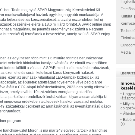
Logiszti
Felelőss
1991-ben Tatán megnyitó SPAR Magyarország Kereskedelmi Kft.
ezer munkavállalójával hazánk egyik legnagyobb munkaadója. A
Kultúra
zata fejlesztését és korszerűsítését: a tavalyi esztendőben két új
Környez
ázások összértéke elérte a 18,6 milliárd forintot. A SPAR online shop
ondhatja magáénak, de jelentős eredménynek számít a Regnum
Technol
a huszonkét új terméknek a bevezetése, amely az üllői SPAR enjoy.
Élelmisz
Outdoor/
Média
ban az együttesen több mint 1,6 milliárd forintos beruházásnak
et vehettek birtokukba tavaly a vásárlók. Az elmúlt esztendőben
árd forintot költött a vállalat. A SPAR mind a zöldmezős beruházások,
dít az üzemeltetés során keletkező káros környezeti hatások
re, ezért az áruházak világítását LED-lámpák biztosítják, az
kapcsolják, az épületek adottságait figyelembe véve pedig ahol
Innova
 éve átállt a CO2-alapú hűtéstechnikákra, 2022-ben pedig elkészült
kezelés
ndszer, amely további 10 százalékos energiamegtakarítást
Hogyan
alat a parkolóval rendelkező áruházakban folyamatosan alakítja ki
látáspro
zet megóvása érdekében tett lépések hatékonyságát jól mutatja,
Milyen 
r 49 százalékkal csökkent az áruházláncnál az üvegházhatású gázok
dolgozó
 folytatódott.
Állásk
Babérme
rtner program
(x)
er franchise-üzlet Móron, s ma már 248 egység tartozik a franchise