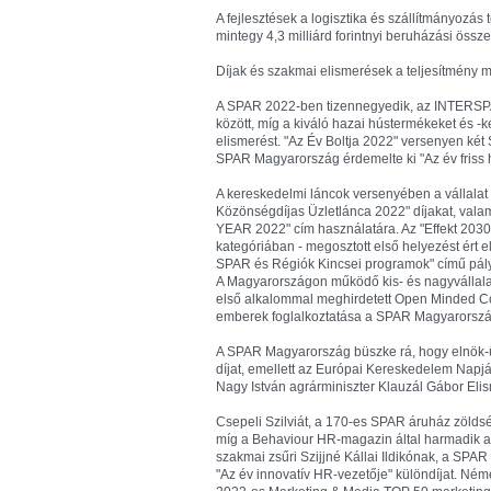
A fejlesztések a logisztika és szállítmányozás
mintegy 4,3 milliárd forintnyi beruházási összege
Díjak és szakmai elismerések a teljesítmény 
A SPAR 2022-ben tizennegyedik, az INTERSPA
között, míg a kiváló hazai hústermékeket és
elismerést. "Az Év Boltja 2022" versenyen két 
SPAR Magyarország érdemelte ki "Az év friss 
A kereskedelmi láncok versenyében a vállalat
Közönségdíjas Üzletlánca 2022" díjakat, vala
YEAR 2022" cím használatára. Az "Effekt 2030
kategóriában - megosztott első helyezést ért e
SPAR és Régiók Kincsei programok" című pályá
A Magyarországon működő kis- és nagyvállalat
első alkalommal meghirdetett Open Minded 
emberek foglalkoztatása a SPAR Magyarországn
A SPAR Magyarország büszke rá, hogy elnök-üg
díjat, emellett az Európai Kereskedelem Napj
Nagy István agrárminiszter Klauzál Gábor Elism
Csepeli Szilviát, a 170-es SPAR áruház zölds
míg a Behaviour HR-magazin által harmadik a
szakmai zsűri Szijjné Kállai Ildikónak, a SPA
"Az év innovatív HR-vezetője" különdíjat. Ném