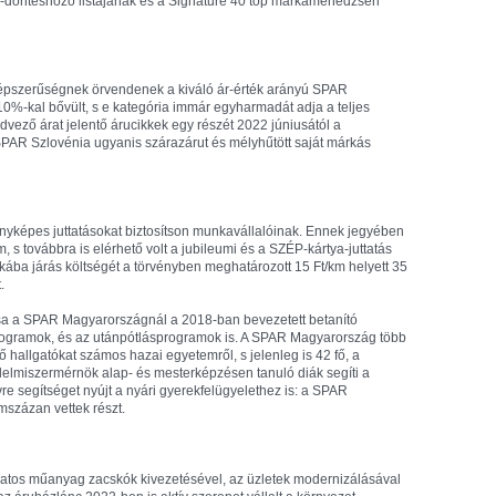
döntéshozó listájának és a Signature 40 top márkamenedzseri
épszerűségnek örvendenek a kiváló ár-érték arányú SPAR
0%-kal bővült, s e kategória immár egyharmadát adja a teljes
dvező árat jelentő árucikkek egy részét 2022 júniusától a
 SPAR Szlovénia ugyanis száraz­árut és mélyhűtött saját márkás
képes juttatásokat bizto­sítson munkavállalóinak. Ennek je­gyé­ben
 s továbbra is elérhető volt a jubileumi és a SZÉP-kártya-juttatás
kába járás költségét a törvényben meghatározott 15 Ft/km helyett 35
.
csa a SPAR Magyarországnál a 2018-ban bevezetett betanító
ogramok, és az utánpótlásprogramok is. A SPAR Magyarország több
 hallgatókat számos hazai egyetemről, s jelenleg is 42 fő, a
lelmiszermérnök alap- és mesterképzésen tanuló diák segíti a
re segítséget nyújt a nyári gyerekfelügyelethez is: a SPAR
százan vettek részt.
atos műanyag zacskók kivezetésével, az üzletek modernizálásával