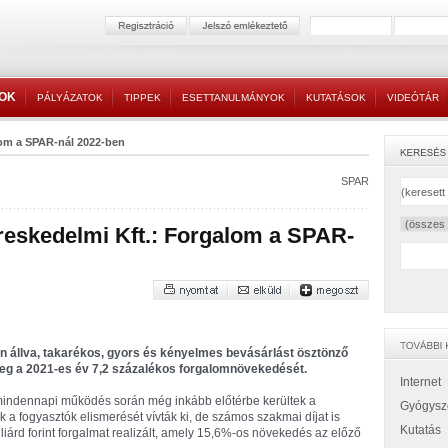
TOK
PÁLYÁZATOK
TIPPEK
ESETTANULMÁNYOK
KUTATÁSOK
VIDEÓTÁR
om a SPAR-nál 2022-ben
SPAR
eskedelmi Kft.: Forgalom a SPAR-
án állva, takarékos, gyors és kényelmes bevásárlást ösztönző
eg a 2021-es év 7,2 százalékos forgalomnövekedését.
Internet
 mindennapi működés során még inkább előtérbe kerültek a
Gyógysz
 a fogyasztók elismerését vívták ki, de számos szakmai díjat is
Kutatás
lliárd forint forgalmat realizált, amely 15,6%-os növekedés az előző