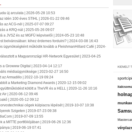
L
jbuda új arculata | 2026-05-28 10:53
k az idén 100 éves STIHL | 2026-01-22 09:46
s az ACG-nél | 2025-07-07 09:27
ás a KRQ-nál | 2025-05-26 09:07
lá a JVSZ és az MGFÜ képviselői | 2024-05-23 10:48
 belvárosában: kihez érdemes fordulni? | 2024-03-08 16:43
ós ügynökségként működik tovább a FleishmanHillard Café | 2024-
álasztott a Magyarországi HR-Network Egyesület | 2023-04-25
s a Growww Digital | 2023-04-14 12:17
obális médiaügynöksége | 2023-02-27 16:50
t az Armadillo | 2022-10-19 09:24
sportcip
abbít a Marketing Diamond Awards | 2020-12-15 09:02
italcsom
együttműködést kötött a TheVR és a HELL | 2020-11-26 10:16
z Air | 2020-06-12 09:46
holnap
akő | 2020-05-12 09:12
munkavá
z orvostechnikai cégek külpiacra lépését | 2019-10-07 10:38
Sams
Gyerek Szigeten | 2019-07-23 09:38
ediaCom | 2019-07-09 13:55
Masterca
felek a MITTE portfóliójában | 2019-06-26 12:36
mpánya | 2019-06-19 07:41
vérpla