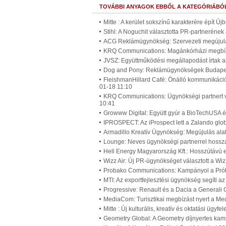
TOVÁBBI ANYAGOK EBBŐL A KATEGÓRIÁBÓ
Mitte : A kerület sokszínű karakterére épít Ú
Stihl: A Noguchit választotta PR-partneréne
ACG Reklámügynökség: Szervezeti megújulá
KRQ Communications: Magánkórházi megbíz
JVSZ: Együttműködési megállapodást írtak a
Dog and Pony: Reklámügynökségek Budapest
FleishmanHillard Café: Önálló kommunikáci
01-18 11:10
KRQ Communications: Ügynökségi partnert v
10:41
Growww Digital: Együtt gyúr a BioTechUSA é
IPROSPECT: Az iProspect lett a Zalando gl
Armadillo Kreatív Ügynökség: Megújulás alat
Lounge: Neves ügynökségi partnerrel hossz
Hell Energy Magyarország Kft.: Hosszútávú 
Wizz Air: Új PR-ügynökséget választott a Wiz
Probako Communications: Kampányol a Prób
MTI: Az exportfejlesztési ügynökség segíti a
Progressive: Renault és a Dacia a Generali 
MediaCom: Turisztikai megbízást nyert a M
Mitte : Új kulturális, kreatív és oktatási ügy
Geometry Global: A Geometry díjnyertes ka