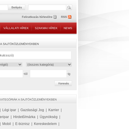
VÁLLALATI HÍREK
SZAKMAI HÍREK
NEWS
-tól
-ig
|
Légi ipar
|
Gazdasági Jog
|
Karrier
|
eripar
|
Hirdető/márka
|
Ügynökség
|
|
Mobil
|
E-biznisz
|
Kereskedelem
|