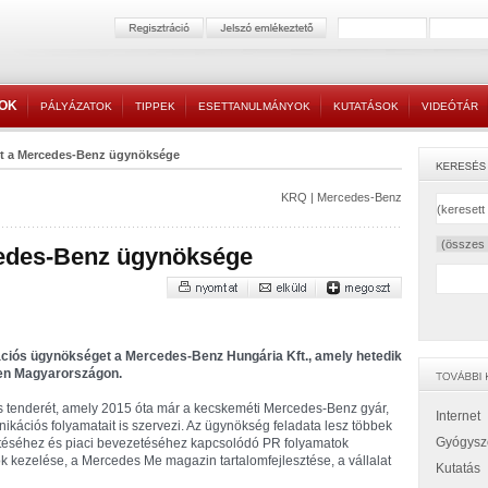
TOK
PÁLYÁZATOK
TIPPEK
ESETTANULMÁNYOK
KUTATÁSOK
VIDEÓTÁR
tt a Mercedes-Benz ügynöksége
KRQ
|
Mercedes-Benz
cedes-Benz ügynöksége
ciós ügynökséget a Mercedes-Benz Hungária Kft., amely hetedik
en Magyarországon.
 tenderét, amely 2015 óta már a kecskeméti Mercedes-Benz gyár,
Internet
kációs folyamatait is szervezi. Az ügynökség feladata lesz többek
Gyógysz
ítéséhez és piaci bevezetéséhez kapcsolódó PR folyamatok
k kezelése, a Mercedes Me magazin tartalomfejlesztése, a vállalat
Kutatás