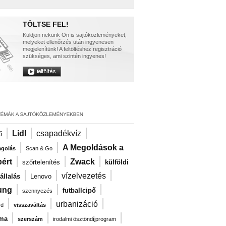
TÖLTSE FEL!
Küldjön nekünk Ön is sajtóközleményeket,
melyeket ellenőrzés után ingyenesen
megjelenítünk! A feltöltéshez regisztráció
szükséges, ami szintén ingyenes!
|
|
|
Lidl
csapadékvíz
ő
|
|
A Megoldások a
agolás
Scan & Go
|
|
|
ért
Zwack
szőrtelenítés
külföldi
|
|
|
vízelvezetés
llalás
Lenovo
|
|
|
ung
futballcipő
szennyezés
|
|
|
urbanizáció
rd
visszaváltás
|
|
|
zma
szerszám
irodalmi ösztöndíjprogram