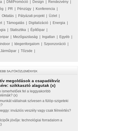
ka
|
DM/Promóció
|
Design
|
Rendezvény
|
ég
|
PR
|
Pénzügy
|
Konferencia
|
|
Oktatás
|
Pályázati projekt
|
Üzlet
|
et
|
Támogatás
|
Digitalizáció
|
Energia
|
ógia
|
Statisztika
|
Építőipar
|
eripar
|
Mezőgazdaság
|
Ingatlan
|
Egyéb
|
indoor
|
Idegenforgalom
|
Szponzoráció
|
|
Járműipar
|
Tőzsde
|
tív megoldások a csapadékvíz
ére: szikkasztó alagutak (x)
 ismerhetőek fel a leggyakoribb
blémák? (x)
munkát vállalnak szívesen a fülöp-szigeteki
k?
ggy: inváziós veszély vagy csak félreértés?
llcipők jövője: technológiai forradalom a
x)