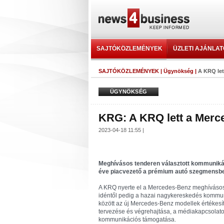
SAJTÓKÖZLEMÉNYEK
ÜZLETI AJÁNLA
SAJTÓKÖZLEMÉNYEK
|
Ügynökség
|
A KRQ le
ÜGYNÖKSÉG
KRG: A KRQ lett a Mer
2023-04-18 11:55 |
Meghívásos tenderen választott kommuniká
éve piacvezető a prémium autó szegmensb
A KRQ nyerte el a Mercedes-Benz meghívásos
idéntől pedig a hazai nagykereskedés kommuni
között az új Mercedes-Benz modellek értékes
tervezése és végrehajtása, a médiakapcsolato
kommunikációs támogatása.