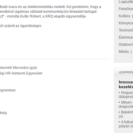
Logiszti
ható luxus és az elektromobilitás mellett. Azt gondolom, hogy a
Felelőss
rendkívül izgalmas vállalati kommunikációs feladatot tartogat
Kultúra
" - mondta Kufár Róbert, a KRQ alapító-ügyvezetője.
Környez
ól számít az ügynökségre.
Technol
Élelmisz
Outdoor/
Média
skeméti Mercedes-gyár
zági HR-Network Egyesület
Innova
kezelés
rogramban
Hogyan
látáspro
Milyen 
dolgozó
Babérme
tség
(x)
A futba
pályán (