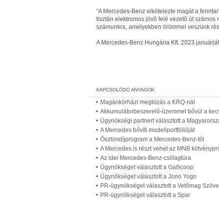
"A Mercedes-Benz elkötelezte magát a fenntart
tisztán elektromos jövő felé vezető út számos 
számunkra, amelyekben örömmel veszünk részt
A Mercedes-Benz Hungária Kft. 2023 januárját
Magánkórházi megbízás a KRQ-nál
Akkumulátorbeszerelő-üzemmel bővül a kec
Ügynökségi partnert választott a Magyarors
A Mercedes bővíti modellportfólióját
Ösztöndíjprogram a Mercedes-Benz-tól
A Mercedes is részt vehet az MNB kötvényp
Az idei Mercedes-Benz-csillagtúra
Ügynökséget választott a Gallicoop
Ügynökséget választott a Jono Yogo
PR-ügynökséget választott a Vetőmag Szöve
PR-ügynökséget választott a Spar