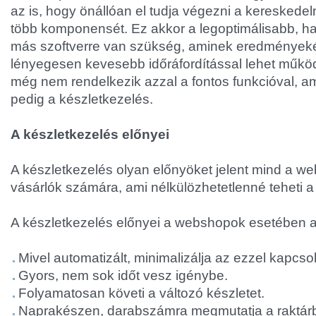
az is, hogy önállóan el tudja végezni a kereskede
több komponensét. Ez akkor a legoptimálisabb, 
más szoftverre van szükség, aminek eredmények
lényegesen kevesebb időráfordítással lehet műkö
még nem rendelkezik azzal a fontos funkcióval, am
pedig a készletkezelés.
A készletkezelés előnyei
A készletkezelés olyan előnyöket jelent mind a w
vásárlók számára, ami nélkülözhetetlenné teheti a j
A készletkezelés előnyei a webshopok esetében 
Mivel automatizált, minimalizálja az ezzel kapcs
Gyors, nem sok időt vesz igénybe.
Folyamatosan követi a változó készletet.
Naprakészen, darabszámra megmutatja a raktárba