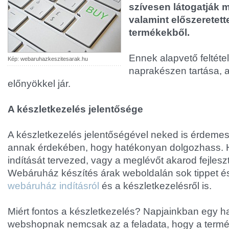
szívesen látogatják me
valamint előszeretette
termékekből.
Ennek alapvető feltétel
Kép: webaruhazkeszitesarak.hu
naprakészen tartása, 
előnyökkel jár.
A készletkezelés jelentősége
A készletkezelés jelentőségével neked is érdemes
annak érdekében, hogy hatékonyan dolgozhass.
indítását tervezed, vagy a meglévőt akarod fejlesz
Webáruház készítés árak weboldalán sok tippet és
webáruház indításról
és a készletkezelésről is.
Miért fontos a készletkezelés? Napjainkban egy
webshopnak nemcsak az a feladata, hogy a termé