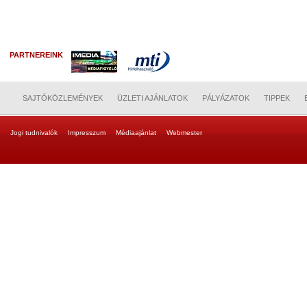
PARTNEREINK
SAJTÓKÖZLEMÉNYEK
ÜZLETI AJÁNLATOK
PÁLYÁZATOK
TIPPEK
Jogi tudnivalók
Impresszum
Médiaajánlat
Webmester