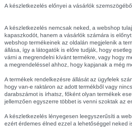
A készletkezelés előnyei a vásárlók szemszögébő
A készletkezelés nemcsak neked, a webshop tula
kapaszkodót, hanem a vásárlók számára is előnyt j
webshop termékeinek az oldalán megjelenik a te
állása, így a látogatók is előre tudják, hogy esetle
várni a megrendelni kívánt termékre, vagy hogy me
a megrendeléssel ahhoz, hogy kapjanak a még me
A termékek rendelkezésre állását az ügyfelek szám
hogy van-e raktáron az adott termékből vagy nincs
darabszámot is írhatsz, főként olyan termékek es
jellemzően egyszerre többet is venni szoktak az 
A készletkezelés lényegesen leegyszerűsíti a we
ezért érdemes élned ezzel a lehetőséggel neked i