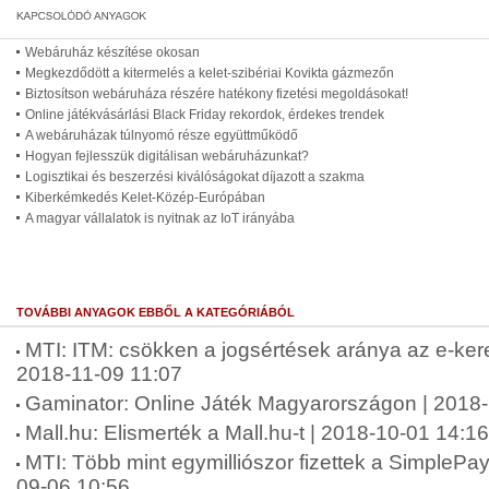
Webáruház készítése okosan
Megkezdődött a kitermelés a kelet-szibériai Kovikta gázmezőn
Biztosítson webáruháza részére hatékony fizetési megoldásokat!
Online játékvásárlási Black Friday rekordok, érdekes trendek
A webáruházak túlnyomó része együttműködő
Hogyan fejlesszük digitálisan webáruházunkat?
Logisztikai és beszerzési kiválóságokat díjazott a szakma
Kiberkémkedés Kelet-Közép-Európában
A magyar vállalatok is nyitnak az IoT irányába
TOVÁBBI ANYAGOK EBBŐL A KATEGÓRIÁBÓL
MTI: ITM: csökken a jogsértések aránya az e-ke
2018-11-09 11:07
Gaminator: Online Játék Magyarországon | 2018
Mall.hu: Elismerték a Mall.hu-t | 2018-10-01 14:16
MTI: Több mint egymilliószor fizettek a SimplePay
09-06 10:56