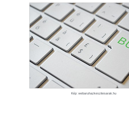
Kép: webaruhazkeszitesarak.hu