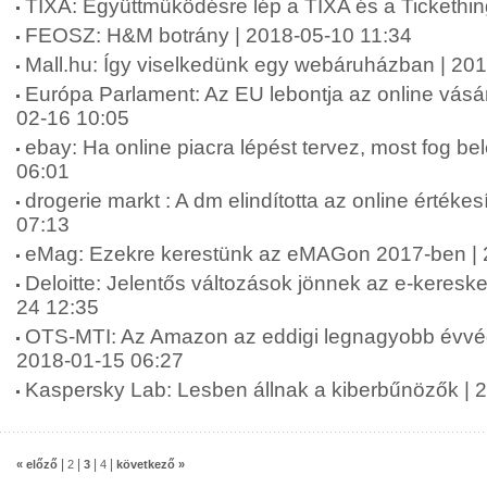
TIXA: Együttműködésre lép a TIXA és a Tickethin
FEOSZ: H&M botrány | 2018-05-10 11:34
Mall.hu: Így viselkedünk egy webáruházban | 20
Európa Parlament: Az EU lebontja az online vásárl
02-16 10:05
ebay: Ha online piacra lépést tervez, most fog be
06:01
drogerie markt : A dm elindította az online értékes
07:13
eMag: Ezekre kerestünk az eMAGon 2017-ben | 
Deloitte: Jelentős változások jönnek az e-keres
24 12:35
OTS-MTI: Az Amazon az eddigi legnagyobb évvégi 
2018-01-15 06:27
Kaspersky Lab: Lesben állnak a kiberbűnözők | 
|
|
|
|
« előző
2
3
4
következő »