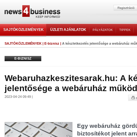
SAJTÓKÖZLEMÉNYEK
ÜZLETI AJÁNLATOK
PÁLYÁZATOK
TIPPEK
SAJTÓKÖZLEMÉNYEK
|
E-biznisz
|
A készletkezelés jelentősége a webáruház mű
E-BIZNISZ
Webaruhazkeszitesarak.hu: A ké
jelentősége a webáruház működ
2023-04-24 09:49 |
Egy webáruház görd
biztosítékot jelent ar