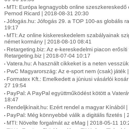
MTI: Európa legnagyobb online szeszkereskedő cé
Pernod Ricard | 2018-08-31 20:30
Jófogás.hu: Jófogás 29. a TOP 100-as globális ra
19:17
MTI: Az online kiskereskedelem szabályainak szig
német kormány | 2018-08-10 08:41
Retargeting.biz: Az e-kereskedelmi piacon erősíti 
Retargeting.biz | 2018-07-04 10:17
Vatera.hu: A használt cikkeket is a neten vesszü
PwC Magyarország: Az e-sport nem (csak) játék 
Formatex Kft.: Emelkedett a júniusi vásárlói kosár
27 19:54
PayPal: A PayPal együttműködést kötött a Vaterá
18:47
Rendeljkínait.hu: Ezért rendel a magyar Kínából 
PayPal: Még könnyebbé válik a digitális fizetés |
MTI: Növelte forgalmát az eMag | 2018-05-11 10: