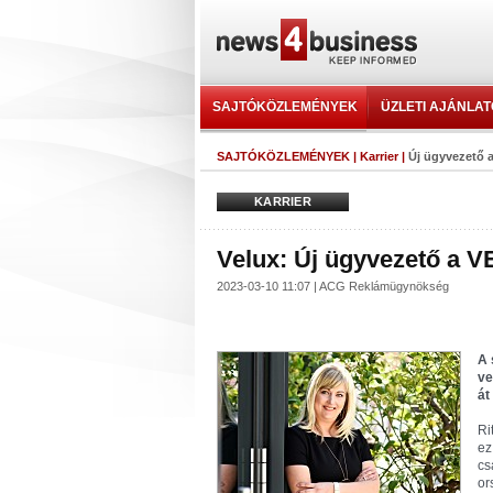
SAJTÓKÖZLEMÉNYEK
ÜZLETI AJÁNLA
SAJTÓKÖZLEMÉNYEK
|
Karrier
|
Új ügyvezető 
KARRIER
Velux: Új ügyvezető a 
2023-03-10 11:07 | ACG Reklámügynökség
A 
ve
át
Ri
ez
cs
or