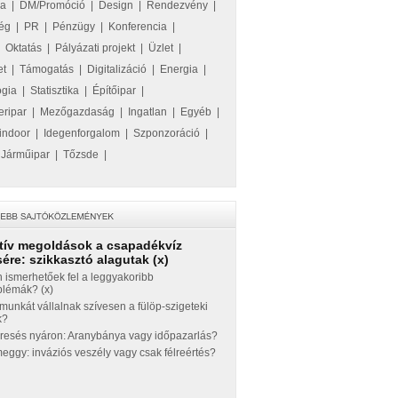
ka
|
DM/Promóció
|
Design
|
Rendezvény
|
ég
|
PR
|
Pénzügy
|
Konferencia
|
|
Oktatás
|
Pályázati projekt
|
Üzlet
|
et
|
Támogatás
|
Digitalizáció
|
Energia
|
ógia
|
Statisztika
|
Építőipar
|
eripar
|
Mezőgazdaság
|
Ingatlan
|
Egyéb
|
indoor
|
Idegenforgalom
|
Szponzoráció
|
|
Járműipar
|
Tőzsde
|
tív megoldások a csapadékvíz
ére: szikkasztó alagutak (x)
 ismerhetőek fel a leggyakoribb
blémák? (x)
munkát vállalnak szívesen a fülöp-szigeteki
k?
eresés nyáron: Aranybánya vagy időpazarlás?
ggy: inváziós veszély vagy csak félreértés?