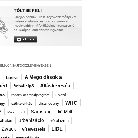
TÖLTSE FEL!
Küldjön nekünk Ön is sajtóközleményeket,
melyeket ellenőrzés után ingyenesen
megjelenítünk! A feltöltéshez regisztráció
szükséges, ami szintén ingyenes!
|
|
A Megoldások a
Lenovo
|
|
|
ért
Álláskeresés
futballcipő
|
|
|
tás
irodalmi ösztöndíjprogram
Étkező
|
|
|
|
WHC
igy
dísznövény
szőrtelenítés
|
|
|
Samsung
ő
külföldi
Mastercard
|
|
|
urbanizáció
llalás
vérplazma
|
|
|
|
Zwack
LIDL
vízelvezetés
|
csapadékvíz