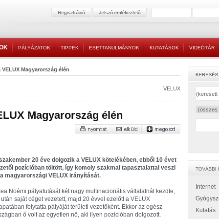
TOK
PÁLYÁZATOK
TIPPEK
ESETTANULMÁNYOK
KUTATÁSOK
VIDEÓTÁR
a VELUX Magyarország élén
VELUX
VELUX Magyarország élén
szakember 20 éve dolgozik a VELUX kötelékében, ebből 10 évet
zetői pozícióban töltött, így komoly szakmai tapasztalattal veszi
 a magyarországi VELUX irányítását.
Internet
tea Noémi pályafutását két nagy multinacionális vállalatnál kezdte,
Gyógysz
 után saját céget vezetett, majd 20 évvel ezelőtt a VELUX
apatában folytatta pályáját területi vezetőként. Ekkor az egész
Kutatás
szágban ő volt az egyetlen nő, aki ilyen pozícióban dolgozott.