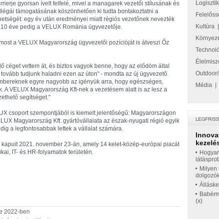
Logiszti
rrierje gyorsan ívelt felfelé, mivel a managarek vezetői stílusának és
llégái támogatásának köszönhetően ki tudta bontakoztatni a
Felelőss
hetségét: egy év után eredményei miatt régiós vezetőnek nevezték
Kultúra
, 10 éve pedig a VELUX Románia ügyvezetője.
Környez
 most a VELUX Magyarország ügyvezetői pozícióját is átveszi Őz
Technol
Élelmisz
dő céget vettem át, és biztos vagyok benne, hogy az elődöm által
Outdoor/
gy tovább tudjunk haladni ezen az úton" - mondta az új ügyvezető.
embereknek egyre nagyobb az igényük arra, hogy egészséges,
Média
k. A VELUX Magyarország Kft-nek a vezetésem alatt is az lesz a
ethető segítséget."
LUX csoport szempontjából is kiemelt jelentőségű: Magyarországon
UX Magyarország Kft. gyártóvállalata az észak-nyugati régió egyik
ig a legfontosabbak lettek a vállalat számára.
Innova
kezelés
g kapuit 2021. november 23-án, amely 14 kelet-közép-európai piacát
ikai, IT- és HR-folyamatok területén.
Hogyan
látáspro
Milyen 
dolgozó
Állásk
Babérme
(x)
se 2022-ben