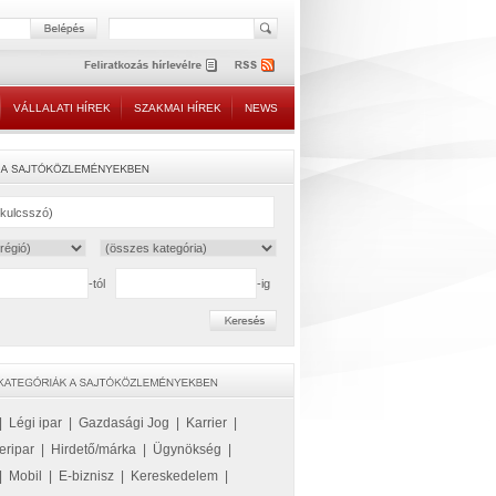
VÁLLALATI HÍREK
SZAKMAI HÍREK
NEWS
-tól
-ig
|
Légi ipar
|
Gazdasági Jog
|
Karrier
|
eripar
|
Hirdető/márka
|
Ügynökség
|
|
Mobil
|
E-biznisz
|
Kereskedelem
|