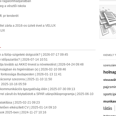
ni rágalomhadjáratban
eg a vésztői iskola
 pr tenderét
llel zárta a 2016-os üzleti évet a VELUX
ELUX
L
n a fülöp-szigeteki dolgozók? | 2026-07-17 09:45
 időpazarlás? | 2026-07-14 10:51
tatja tovább az AKKO Invest a növekedést | 2026-04-24 09:48
szerszám
onságban és higiéniában (x) | 2026-02-10 09:46
holnap
jz fontossága Budapesten | 2026-01-13 11:41
rácsonyi szezonra | 2025-11-10 11:50
visszavál
| 2025-10-16 05:59
pajzsmir
ingkommunikációs Igazgatóság élén | 2025-07-30 09:13
el zárult és folytatódott a SPAR utánpótlásprogramja | 2025-06-10
sportcip
munkavá
alakítása | 2025-02-21 09:23
elelően elkészített CV | 2025-01-14 09:10
látás
sok 2025-ben | 2024-11-27 10:16