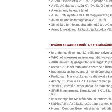
A FAKRO veszített a VELUX Cégcsoport elle
A VELUX Magyarország Kft. jóvoltából újul m
A kevés fény beteggé tehet
A SAKKOM nyerte a VELUX Magyarország Kft.
34 millió forintos támogatás a VELUX-tól
36 milliárd forintot meghaladó nettó árbevéte
Arany fokozatú munkáltatói díjat kapott a V
TOVÁBBI ANYAGOK EBBŐL A KATEGÓRIÁBÓ
terendo.hu: Milyen munkát vállalnak szívese
WHC: Álláskeresés nyáron: Aranybánya vagy
AKKO Invest: Új Igazgatótanácsi taggal foly
revoo.eu: A fehér munkaruha szerepe a bizt
budapestallas.hu: Az angol nyelvű önéletra
Prohuman: Már most keresik a diákokat a ka
4iG NyRt.: Bővül a 4iG SDT menedzsmentje 
Yettel: Új vezető a Yettel Márka- és Market
SPAR Magyarország Kereskedelmi Kft.: Sikerr
10:21
kaszashelga.hu: Motiváló bónuszrendszer ki
Katkics Attila: Az álláskeresés alapja a megf
Human Centrum: Béremelési és karrierkilátá