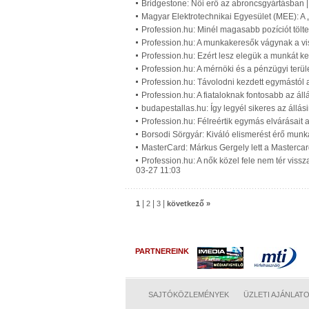
Bridgestone: Női erő az abroncsgyártásban 
Magyar Elektrotechnikai Egyesület (MEE): A 
Profession.hu: Minél magasabb pozíciót töl
Profession.hu: A munkakeresők vágynak a vis
Profession.hu: Ezért lesz elegük a munkát ke
Profession.hu: A mérnöki és a pénzügyi terül
Profession.hu: Távolodni kezdett egymástól 
Profession.hu: A fiataloknak fontosabb az ál
budapestallas.hu: Így legyél sikeres az állás
Profession.hu: Félreértik egymás elvárásait
Borsodi Sörgyár: Kiváló elismerést érő munk
MasterCard: Márkus Gergely lett a Mastercar
Profession.hu: A nők közel fele nem tér vis
03-27 11:03
|
|
|
1
2
3
következő »
PARTNEREINK
SAJTÓKÖZLEMÉNYEK
ÜZLETI AJÁNLAT