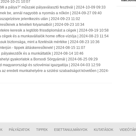
italcsom
| 2024-10-21 10:07
„Mi a pálya?” műszaki pályaválasztó fesztivál | 2024-10-09 09:33
tenek be, annál nagyobb a nyomás a nőkön | 2024-09-27 09:40
szajelzésre jelentkezés után | 2024-09-23 11:02
resőknek a felvételi folyamatból | 2024-09-23 10:34
etekre keresik a legtöbb frissdiplomást a cégek | 2024-09-19 10:58
a cégek és a munkavállalók home office-víziója | 2024-08-23 11:54
lásuk biztonsága, mint a fizetésük mértéke | 2024-08-23 10:36
interjún - tippek álláskeresőknek! | 2024-08-15 11:07
 a pályakezdők és a munkáltatók | 2024-08-14 10:46
ahelyi gyakorlatok a Borsodi Sörgyárnál | 2024-06-25 09:29
d magyarországi és szlovéniai igazgatója | 2024-04-03 12:59
sza az eredeti munkahelyére a szülési szabadságot követően | 2024-
OK
PÁLYÁZATOK
TIPPEK
ESETTANULMÁNYOK
KUTATÁSOK
VIDEÓTÁ