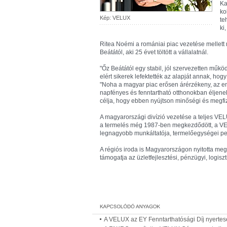
Ka
ko
Kép: VELUX
te
ki
Ritea Noémi a romániai piac vezetése mellett
Beátától, aki 25 évet töltött a vállalatnál.
"Őz Beátától egy stabil, jól szervezetten műkö
elért sikerek lefektették az alapját annak, ho
"Noha a magyar piac erősen árérzékeny, az 
napfényes és fenntartható otthonokban éljene
célja, hogy ebben nyújtson minőségi és megfiz
A magyarországi divízió vezetése a teljes VE
a termelés még 1987-ben megkezdődött, a VEL
legnagyobb munkáltatója, termelőegységei ped
A régiós iroda is Magyarországon nyitotta me
támogatja az üzletfejlesztési, pénzügyi, logiszt
A VELUX az EY Fenntarthatósági Díj nyerte