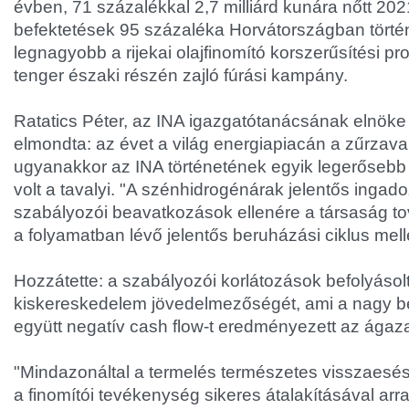
évben, 71 százalékkal 2,7 milliárd kunára nőtt 20
befektetések 95 százaléka Horvátországban történ
legnagyobb a rijekai olajfinomító korszerűsítési pro
tenger északi részén zajló fúrási kampány.
Ratatics Péter, az INA igazgatótanácsának elnöke
elmondta: az évet a világ energiapiacán a zűrzavar
ugyanakkor az INA történetének egyik legerősebb 
volt a tavalyi. "A szénhidrogénárak jelentős ingad
szabályozói beavatkozások ellenére a társaság tov
a folyamatban lévő jelentős beruházási ciklus mell
Hozzátette: a szabályozói korlátozások befolyásol
kiskereskedelem jövedelmezőségét, ami a nagy be
együtt negatív cash flow-t eredményezett az ágaz
"Mindazonáltal a termelés természetes visszaesé
a finomítói tevékenység sikeres átalakításával arr