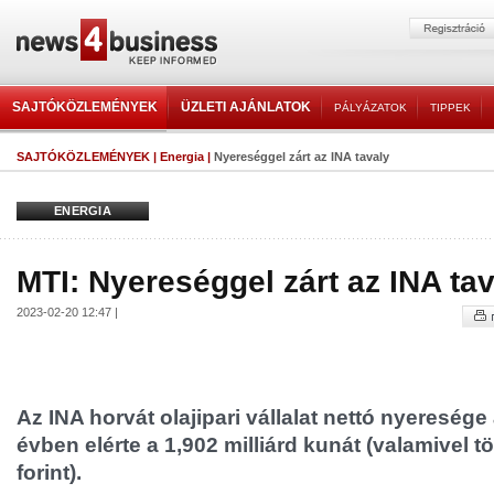
SAJTÓKÖZLEMÉNYEK
ÜZLETI AJÁNLATOK
PÁLYÁZATOK
TIPPEK
SAJTÓKÖZLEMÉNYEK
|
Energia
|
Nyereséggel zárt az INA tavaly
ENERGIA
MTI: Nyereséggel zárt az INA ta
2023-02-20 12:47 |
Az INA horvát olajipari vállalat nettó nyereség
évben elérte a 1,902 milliárd kunát (valamivel t
forint).