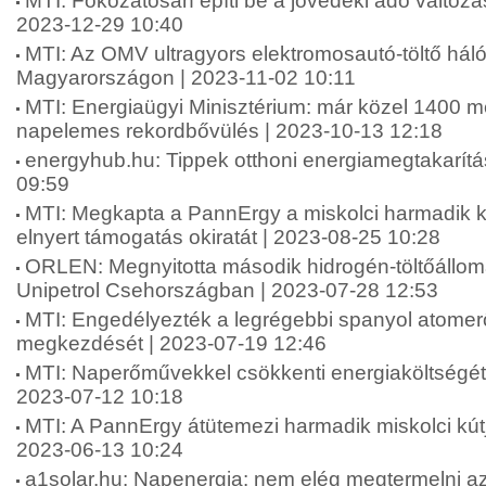
MTI: Fokozatosan építi be a jövedéki adó változá
2023-12-29 10:40
MTI: Az OMV ultragyors elektromosautó-töltő hálóz
Magyarországon | 2023-11-02 10:11
MTI: Energiaügyi Minisztérium: már közel 1400 m
napelemes rekordbővülés | 2023-10-13 12:18
energyhub.hu: Tippek otthoni energiamegtakarítá
09:59
MTI: Megkapta a PannErgy a miskolci harmadik k
elnyert támogatás okiratát | 2023-08-25 10:28
ORLEN: Megnyitotta második hidrogén-töltőáll
Unipetrol Csehországban | 2023-07-28 12:53
MTI: Engedélyezték a legrégebbi spanyol atome
megkezdését | 2023-07-19 12:46
MTI: Naperőművekkel csökkenti energiaköltségét ö
2023-07-12 10:18
MTI: A PannErgy átütemezi harmadik miskolci kútj
2023-06-13 10:24
a1solar.hu: Napenergia: nem elég megtermelni az á