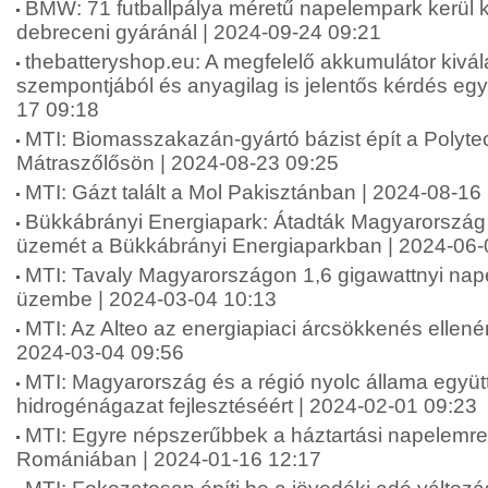
BMW: 71 futballpálya méretű napelempark kerül 
debreceni gyáránál | 2024-09-24 09:21
thebatteryshop.eu: A megfelelő akkumulátor kivá
szempontjából és anyagilag is jelentős kérdés egys
17 09:18
MTI: Biomasszakazán-gyártó bázist épít a Polytec
Mátraszőlősön | 2024-08-23 09:25
MTI: Gázt talált a Mol Pakisztánban | 2024-08-16
Bükkábrányi Energiapark: Átadták Magyarország 
üzemét a Bükkábrányi Energiaparkban | 2024-06-
MTI: Tavaly Magyarországon 1,6 gigawattnyi nap
üzembe | 2024-03-04 10:13
MTI: Az Alteo az energiapiaci árcsökkenés ellenére 
2024-03-04 09:56
MTI: Magyarország és a régió nyolc állama együ
hidrogénágazat fejlesztéséért | 2024-02-01 09:23
MTI: Egyre népszerűbbek a háztartási napelemr
Romániában | 2024-01-16 12:17