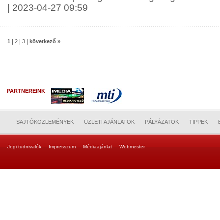
| 2023-04-27 09:59
|
|
|
1
2
3
következő »
PARTNEREINK
SAJTÓKÖZLEMÉNYEK
ÜZLETI AJÁNLATOK
PÁLYÁZATOK
TIPPEK
Jogi tudnivalók
Impresszum
Médiaajánlat
Webmester