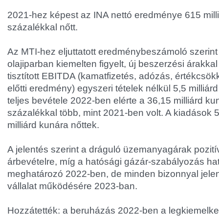
2021-hez képest az INA nettó eredménye 615 milli
százalékkal nőtt.
Az MTI-hez eljuttatott eredménybeszámoló szerin
olajiparban kiemelten figyelt, új beszerzési árakka
tisztított EBITDA (kamatfizetés, adózás, értékcsö
előtti eredmény) egyszeri tételek nélkül 5,5 milliárd 
teljes bevétele 2022-ben elérte a 36,15 milliárd ku
százalékkal több, mint 2021-ben volt. A kiadások 
milliárd kunára nőttek.
A jelentés szerint a dráguló üzemanyagárak pozití
árbevételre, míg a hatósági gázár-szabályozás ha
meghatározó 2022-ben, de minden bizonnyal jelen
vállalat működésére 2023-ban.
Hozzátették: a beruházás 2022-ben a legkiemelked