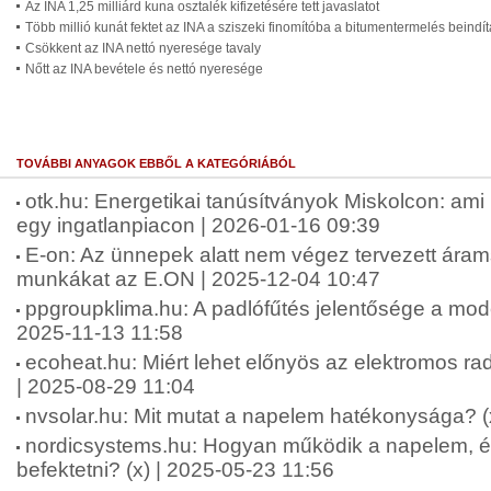
Az INA 1,25 milliárd kuna osztalék kifizetésére tett javaslatot
Több millió kunát fektet az INA a sziszeki finomítóba a bitumentermelés beindí
Csökkent az INA nettó nyeresége tavaly
Nőtt az INA bevétele és nettó nyeresége
TOVÁBBI ANYAGOK EBBŐL A KATEGÓRIÁBÓL
otk.hu: Energetikai tanúsítványok Miskolcon: ami
egy ingatlanpiacon | 2026-01-16 09:39
E-on: Az ünnepek alatt nem végez tervezett árams
munkákat az E.ON | 2025-12-04 10:47
ppgroupklima.hu: A padlófűtés jelentősége a mode
2025-11-13 11:58
ecoheat.hu: Miért lehet előnyös az elektromos rad
| 2025-08-29 11:04
nvsolar.hu: Mit mutat a napelem hatékonysága? (
nordicsystems.hu: Hogyan működik a napelem, és
befektetni? (x) | 2025-05-23 11:56