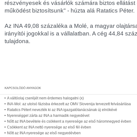
részvényesek és vásárlók számára biztos ellátás
működést biztosítsunk" - húzta alá Ratatics Péter.
Az INA 49,08 százaléka a Molé, a magyar olajtárs
irányítói jogokkal is a vállalatban. A cég 44,84 sz
tulajdona.
A váltóolaj cseréjét nem érdemes halogatni (x)
INA-Mol: az utolsó fázisba érkezett az OMV Slovenija tervezett felvásárlása
Ratatics Pétert nevezték ki az INA igazgatótanácsának új elnökévé
Nyereséggel zárta az INA a harmadik negyedévet
Nőtt az INA bevétele és csökkent a nyeresége az első háromnegyed évben
Csökkent az INA nettó nyeresége az első fél évben
Nőtt az INA nyeresége az első negyedévben