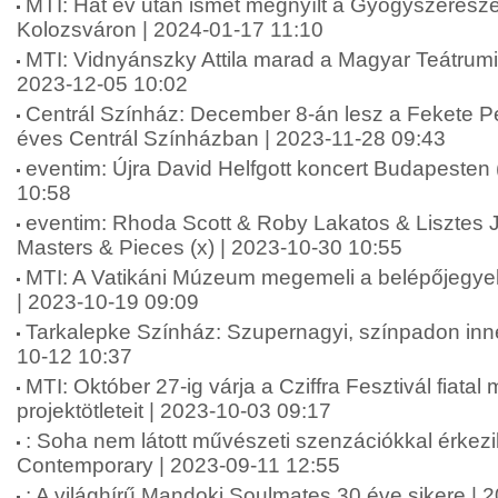
MTI: Hat év után ismét megnyílt a Gyógyszerész
Kolozsváron | 2024-01-17 11:10
MTI: Vidnyánszky Attila marad a Magyar Teátrumi
2023-12-05 10:02
Centrál Színház: December 8-án lesz a Fekete Pé
éves Centrál Színházban | 2023-11-28 09:43
eventim: Újra David Helfgott koncert Budapesten 
10:58
eventim: Rhoda Scott & Roby Lakatos & Lisztes
Masters & Pieces (x) | 2023-10-30 10:55
MTI: A Vatikáni Múzeum megemeli a belépőjegyek 
| 2023-10-19 09:09
Tarkalepke Színház: Szupernagyi, színpadon innen
10-12 10:37
MTI: Október 27-ig várja a Cziffra Fesztivál fiata
projektötleteit | 2023-10-03 09:17
: Soha nem látott művészeti szenzációkkal érkez
Contemporary | 2023-09-11 12:55
: A világhírű Mandoki Soulmates 30 éve sikere | 