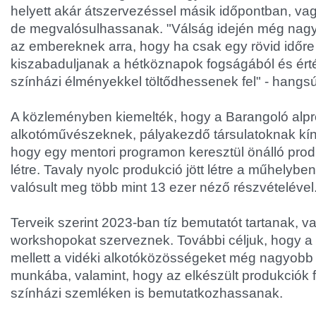
helyett akár átszervezéssel másik időpontban, va
de megvalósulhassanak. "Válság idején még nag
az embereknek arra, hogy ha csak egy rövid időre 
kiszabaduljanak a hétköznapok fogságából és ért
színházi élményekkel töltődhessenek fel" - hangsú
A közleményben kiemelték, hogy a Barangoló alpro
alkotóművészeknek, pályakezdő társulatoknak kíná
hogy egy mentori programon keresztül önálló pro
létre. Tavaly nyolc produkció jött létre a műhelybe
valósult meg több mint 13 ezer néző részvételével
Terveik szerint 2023-ban tíz bemutatót tartanak, v
workshopokat szerveznek. További céljuk, hogy a 
mellett a vidéki alkotóközösségeket még nagyob
munkába, valamint, hogy az elkészült produkciók f
színházi szemléken is bemutatkozhassanak.