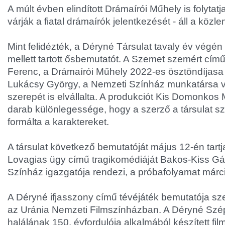
A múlt évben elindított Drámaírói Műhely is folytatja
várják a fiatal drámaírók jelentkezését - áll a köz
Mint felidézték, a Déryné Társulat tavaly év végén
mellett tartott ősbemutatót. A Szemet szemért cím
Ferenc, a Drámaírói Műhely 2022-es ösztöndíjasa 
Lukácsy György, a Nemzeti Színház munkatársa vo
szerepét is elvállalta. A produkciót Kis Domonkos 
darab különlegessége, hogy a szerző a társulat s
formálta a karaktereket.
A társulat következő bemutatóját május 12-én tar
Lovagias ügy című tragikomédiáját Bakos-Kiss Gá
Színház igazgatója rendezi, a próbafolyamat márc
A Déryné ifjasszony című tévéjáték bemutatója sz
az Uránia Nemzeti Filmszínházban. A Déryné Szé
halálának 150. évfordulója alkalmából készített fi