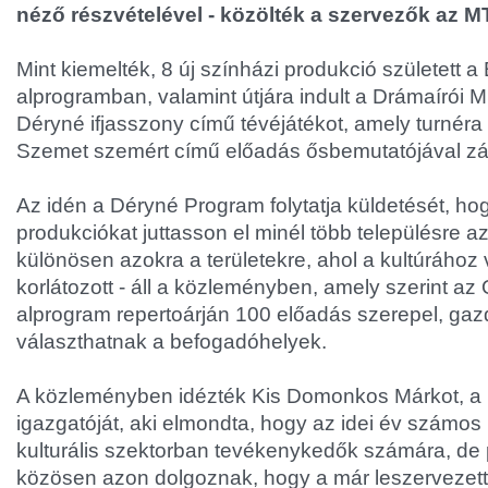
néző részvételével - közölték a szervezők az MT
Mint kiemelték, 8 új színházi produkció született 
alprogramban, valamint útjára indult a Drámaírói 
Déryné ifjasszony című tévéjátékot, amely turnéra 
Szemet szemért című előadás ősbemutatójával zár
Az idén a Déryné Program folytatja küldetését, ho
produkciókat juttasson el minél több településre a
különösen azokra a területekre, ahol a kultúrához
korlátozott - áll a közleményben, amely szerint az
alprogram repertoárján 100 előadás szerepel, gaz
választhatnak a befogadóhelyek.
A közleményben idézték Kis Domonkos Márkot, a
igazgatóját, aki elmondta, hogy az idei év számos k
kulturális szektorban tevékenykedők számára, de 
közösen azon dolgoznak, hogy a már leszervezet