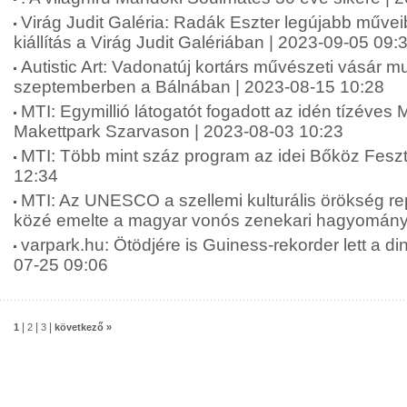
Virág Judit Galéria: Radák Eszter legújabb műveib
kiállítás a Virág Judit Galériában | 2023-09-05 09:
Autistic Art: Vadonatúj kortárs művészeti vásár m
szeptemberben a Bálnában | 2023-08-15 10:28
MTI: Egymillió látogatót fogadott az idén tízéves
Makettpark Szarvason | 2023-08-03 10:23
MTI: Több mint száz program az idei Bőköz Feszt
12:34
MTI: Az UNESCO a szellemi kulturális örökség re
közé emelte a magyar vonós zenekari hagyományt
varpark.hu: Ötödjére is Guiness-rekorder lett a di
07-25 09:06
|
|
|
1
2
3
következő »