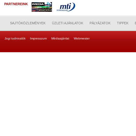
PARTNEREINK
SAJTÓKÖZLEMÉNYEK
ÜZLETI AJÁNLATOK
PÁLYÁZATOK
TIPPEK
Jogi tudnivalók
Impresszum
Médiaajánlat
Webmester