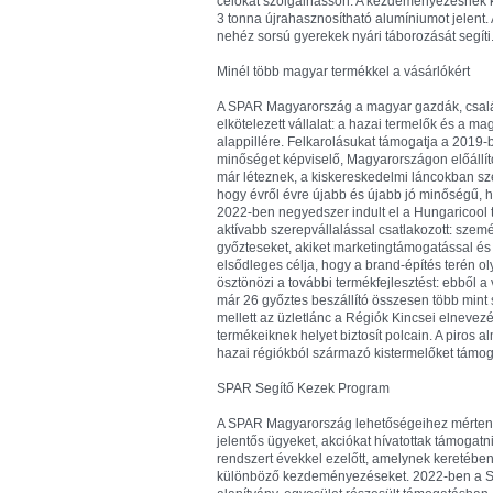
célokat szolgálhasson. A kezdeményezésnek k
3 tonna újrahasznosítható alumíniumot jelent. A
nehéz sorsú gyerekek nyári táborozását segíti
Minél több magyar termékkel a vásárlókért
A SPAR Magyarország a magyar gazdák, családi
elkötelezett vállalat: a hazai termelők és a ma
alappillére. Felkarolásukat támogatja a 2019
minőséget képviselő, Magyarországon előállíto
már léteznek, a kiskereskedelmi láncokban sz
hogy évről évre újabb és újabb jó minőségű, haz
2022-ben negyedszer indult el a Hungaricool
aktívabb szerepvállalással csatlakozott: szem
győzteseket, akiket marketingtámogatással és
elsődleges célja, hogy a brand-építés terén o
ösztönözi a további termékfejlesztést: ebből a
már 26 győztes beszállító összesen több mint 
mellett az üzletlánc a Régiók Kincsei elnevez
termékeiknek helyet biztosít polcain. A piros 
hazai régiókból származó kistermelőket támog
SPAR Segítő Kezek Program
A SPAR Magyarország lehetőségeihez mérten s
jelentős ügyeket, akciókat hívatottak támogatni,
rendszert évekkel ezelőtt, amelynek keretében
különböző kezdeményezéseket. 2022-ben a SPA