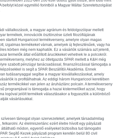
öszönhetően 2022-ben 200 ezer doboz gyűlt össze, ami több mint
 befolyt közel egymillió forintból a Magyar Máltai Szeretetszolgálat
.
 vállalkozások, a magyar agrárium és feldolgozóipar mellett
gyar termékek, innovációk ösztönzése üzleti filozófiájának
-ben startolt Hungaricool termékverseny, amelyre olyan magas
tt, izgalmas termékeket várnak, amelyek új fejlesztésűek, vagy ha
éles körben még nem kaphatók. Ez a vásárlók számára azt jelenti,
ai termelők által előállított árucikkeket vehetnek le a polcokról.
 termékverseny, melyhez az ötletgazda SPAR mellett a K&H még
élyre szabott pénzügyi tanácsadással, finanszírozással támogatja a
 képzésekkel is segít a SPAR Beszállítói Akadémia. Ennek
lyan tudásanyaggal segítse a magyar kisvállalkozásokat, amely
 vásárlók is profitálhatnak. Az eddigi három Hungaricool keretében
száz termékcikkel van jelen az áruházlánc polcain. A termékverseny
ésű programjával is támogatja a hazai kistermelőket azzal, hogy
alma logóval jelölt termékek választásakor a fogyasztók a különböző
atják vásárlásukkal.
zívesen támogat olyan szervezeteket, amelyek társadalmilag
 felkarolni. Az élelmiszerlánc ezért életre hívott egy pályázati
 átlátható módon, egyenlő esélyeket biztosítva tud támogatni
R Segítő Kezek pályázati program keretén belül 80 civil