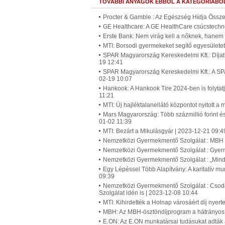
TOVÁBBI ANYAGOK EBBŐL A KATEGÓRIÁBÓ
Procter & Gamble : Az Egészség Hídja Összef
GE Healthcare: A GE HealthCare csúcstech
Erste Bank: Nem virág kell a nőknek, hane
MTI: Borsodi gyermekeket segítő egyesületet
SPAR Magyarország Kereskedelmi Kft.: Díjat
19 12:41
SPAR Magyarország Kereskedelmi Kft.: A SPAR
02-19 10:07
Hankook: A Hankook Tire 2024-ben is folytatj
11:21
MTI: Új hajléktalanellátó központot nyitott a
Mars Magyarország: Több százmillió forint é
01-02 11:39
MTI: Bezárt a Mikulásgyár | 2023-12-21 09:4
Nemzetközi Gyermekmentő Szolgálat : MBH 
Nemzetközi Gyermekmentő Szolgálat : Gyer
Nemzetközi Gyermekmentő Szolgálat : „Mind
Egy Lépéssel Több Alapítvány: A karitatív mu
09:39
Nemzetközi Gyermekmentő Szolgálat : Csod
Szolgálat idén is | 2023-12-08 10:44
MTI: Kihirdették a Holnap városáért díj nyert
MBH: Az MBH-ösztöndíjprogram a hátrányos 
E.ON: Az E.ON munkatársai tudásukat adták 