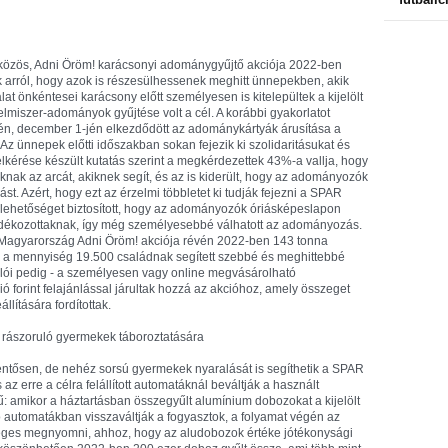
 közös, Adni Öröm! karácsonyi adománygyűjtő akciója 2022-ben
arról, hogy azok is részesülhessenek meghitt ünnepekben, akik
at önkéntesei karácsony előtt személyesen is kitelepültek a kijelölt
miszer-adományok gyűjtése volt a cél. A korábbi gyakorlatot
lején, december 1-jén elkezdődött az adománykártyák árusítása a
Az ünnepek előtti időszakban sokan fejezik ki szolidaritásukat és
kérése készült kutatás szerint a megkérdezettek 43%-a vallja, hogy
knak az arcát, akiknek segít, és az is kiderült, hogy az adományozók
. Azért, hogy ezt az érzelmi többletet ki tudják fejezni a SPAR
is lehetőséget biztosított, hogy az adományozók óriásképeslapon
ékozottaknak, így még személyesebbé válhatott az adományozás.
 Magyarország Adni Öröm! akciója révén 2022-ben 143 tonna
z a mennyiség 19.500 családnak segített szebbé és meghittebbé
lói pedig - a személyesen vagy online megvásárolható
ió forint felajánlással járultak hozzá az akcióhoz, amely összeget
lítására fordítottak.
k rászoruló gyermekek táboroztatására
lentősen, de nehéz sorsú gyermekek nyaralását is segíthetik a SPAR
az erre a célra felállított automatáknál beváltják a használt
: amikor a háztartásban összegyűlt alumínium dobozokat a kijelölt
utomatákban visszaváltják a fogyasztok, a folyamat végén az
éges megnyomni, ahhoz, hogy az aludobozok értéke jótékonysági