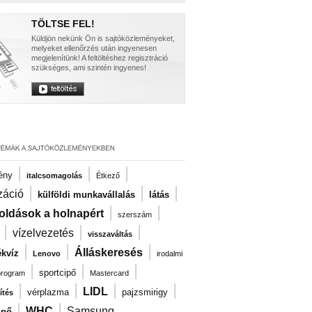
TÖLTSE FEL!
Küldjön nekünk Ön is sajtóközleményeket,
melyeket ellenőrzés után ingyenesen
megjelenítünk! A feltöltéshez regisztráció
szükséges, ami szintén ingyenes!
|
|
|
ény
italcsomagolás
Étkező
|
|
|
záció
külföldi munkavállalás
látás
|
|
oldások a holnapért
szerszám
|
|
|
vízelvezetés
visszaváltás
|
|
|
Álláskeresés
kvíz
Lenovo
irodalmi
|
|
|
sportcipő
program
Mastercard
|
|
|
|
LIDL
vérplazma
pajzsmirigy
ítés
|
|
WHC
Samsung
ipő