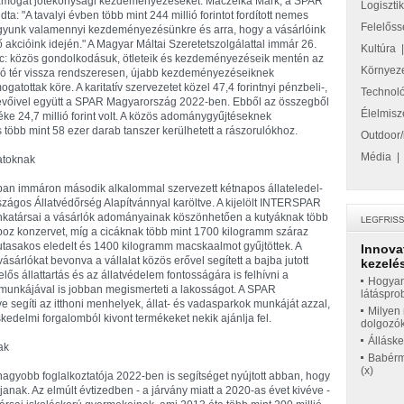
s támogat jótékonysági kezdeményezéseket. Maczelka Márk, a SPAR
Logiszti
 "A tavalyi évben több mint 244 millió forintot fordított nemes
Felelőss
agyunk valamennyi kezdeményezésünkre és arra, hogy a vásárlóink
 akcióink idején." A Magyar Máltai Szeretetszolgálattal immár 26.
Kultúra
nc: közös gondolkodásuk, ötleteik és kezdeményezéseik mentén az
Környez
ió tér vissza rendszeresen, újabb kezdeményezéseiknek
tottak köre. A karitatív szervezetet közel 47,4 forintnyi pénzbeli-,
Technol
vevőivel együtt a SPAR Magyarország 2022-ben. Ebből az összegből
Élelmisz
ke 24,7 millió forint volt. A közös adománygyűjtéseknek
több mint 58 ezer darab tanszer kerülhetett a rászorulókhoz.
Outdoor/
Média
latoknak
an immáron második alkalommal szervezett kétnapos állateledel-
ágos Állatvédőrség Alapítvánnyal karöltve. A kijelölt INTERSPAR
unkatársai a vásárlók adományainak köszönhetően a kutyáknak több
boz konzervet, míg a cicáknak több mint 1700 kilogramm száraz
tasakos eledelt és 1400 kilogramm macskaalmot gyűjtöttek. A
Innova
ásárlókat bevonva a vállalat közös erővel segített a bajba jutott
kezelés
ős állattartás és az állatvédelem fontosságára is felhívni a
Hogyan
es munkájával is jobban megismerteti a lakosságot. A SPAR
látáspro
ve segíti az itthoni menhelyek, állat- és vadasparkok munkáját azzal,
Milyen 
edelmi forgalomból kivont termékeket nekik ajánlja fel.
dolgozó
Állásk
ak
Babérme
(x)
gyobb foglalkoztatója 2022-ben is segítséget nyújtott abban, hogy
anak. Az elmúlt évtizedben - a járvány miatt a 2020-as évet kivéve -