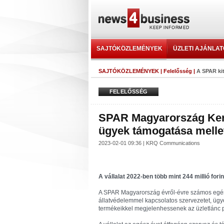
SAJTÓKÖZLEMÉNYEK
ÜZLETI AJÁNLA
SAJTÓKÖZLEMÉNYEK
|
Felelősség
|
A SPAR kit
FELELŐSSÉG
SPAR Magyarország Keres
ügyek támogatása melle
2023-02-01 09:36 | KRQ Communications
A vállalat 2022-ben több mint 244 millió forin
A SPAR Magyarország évről-évre számos egészsé
állatvédelemmel kapcsolatos szervezetet, ügyet
termékeikkel megjelenhessenek az üzletlánc p