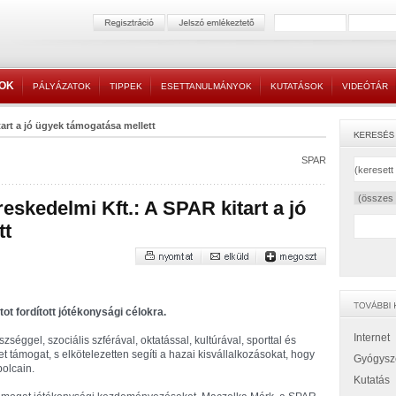
TOK
PÁLYÁZATOK
TIPPEK
ESETTANULMÁNYOK
KUTATÁSOK
VIDEÓTÁR
art a jó ügyek támogatása mellett
SPAR
kedelmi Kft.: A SPAR kitart a jó
tt
tot fordított jótékonysági célokra.
Internet
ggel, szociális szférával, oktatással, kultúrával, sporttal és
 támogat, s elkötelezetten segíti a hazai kisvállalkozásokat, hogy
Gyógysz
olcain.
Kutatás