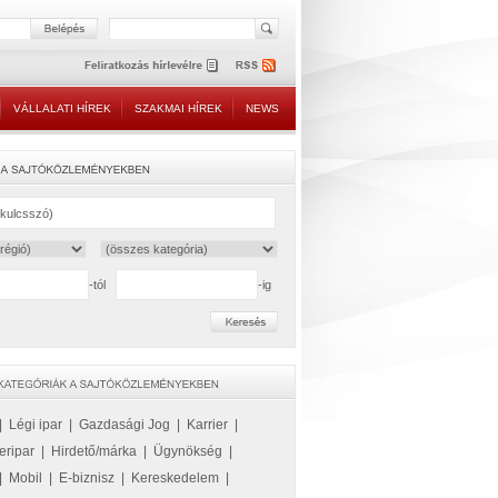
VÁLLALATI HÍREK
SZAKMAI HÍREK
NEWS
-tól
-ig
|
Légi ipar
|
Gazdasági Jog
|
Karrier
|
eripar
|
Hirdető/márka
|
Ügynökség
|
|
Mobil
|
E-biznisz
|
Kereskedelem
|