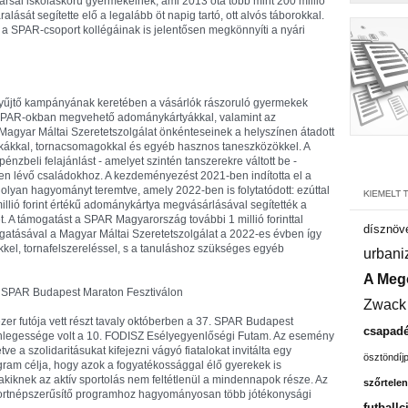
rsai iskoláskorú gyermekeinek, ami 2013 óta több mint 200 millió
alását segítette elő a legalább öt napig tartó, ott alvós táborokkal.
 SPAR-csoport kollégáinak is jelentősen megkönnyíti a nyári
yűjtő kampányának keretében a vásárlók rászoruló gyermekek
SPAR-okban megvehető adománykártyákkal, valamint az
agyar Máltai Szeretetszolgálat önkénteseinek a helyszínen átadott
atáskákkal, tornacsomagokkal és egyéb hasznos taneszközökkel. A
énzbeli felajánlást - amelyet szintén tanszerekre váltott be -
ben lévő családokhoz. A kezdeményezést 2021-ben indította el a
, olyan hagyományt teremtve, amely 2022-ben is folytatódott: ezúttal
illió forint értékű adománykártya megvásárlásával segítették a
 A támogatást a SPAR Magyarország további 1 millió forinttal
dísznöv
ogatásával a Magyar Máltai Szeretetszolgálat a 2022-es évben így
kel, tornafelszereléssel, s a tanuláshoz szükséges egyéb
urbani
A Meg
 SPAR Budapest Maraton Fesztiválon
Zwack
zer futója vett részt tavaly októberben a 37. SPAR Budapest
csapadé
lönlegessége volt a 10. FODISZ Esélyegyenlőségi Futam. Az esemény
ve a szolidaritásukat kifejezni vágyó fiatalokat invitálta egy
ösztöndíj
ogram célja, hogy azok a fogyatékossággal élő gyerekek is
akiknek az aktív sportolás nem feltétlenül a mindennapok része. Az
szőrtelen
portnépszerűsítő programhoz hagyományosan több jótékonysági
futballc