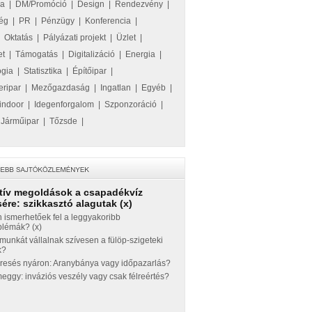
ka
|
DM/Promóció
|
Design
|
Rendezvény
|
ég
|
PR
|
Pénzügy
|
Konferencia
|
|
Oktatás
|
Pályázati projekt
|
Üzlet
|
et
|
Támogatás
|
Digitalizáció
|
Energia
|
ógia
|
Statisztika
|
Építőipar
|
eripar
|
Mezőgazdaság
|
Ingatlan
|
Egyéb
|
indoor
|
Idegenforgalom
|
Szponzoráció
|
|
Járműipar
|
Tőzsde
|
tív megoldások a csapadékvíz
ére: szikkasztó alagutak (x)
 ismerhetőek fel a leggyakoribb
blémák? (x)
munkát vállalnak szívesen a fülöp-szigeteki
k?
eresés nyáron: Aranybánya vagy időpazarlás?
ggy: inváziós veszély vagy csak félreértés?