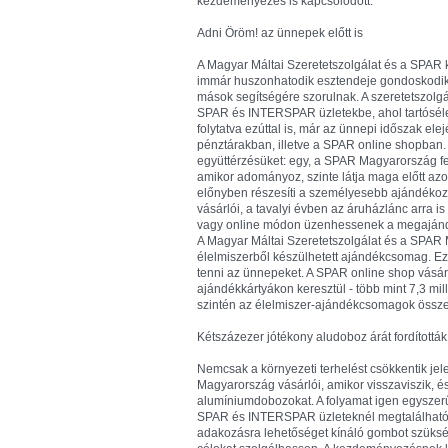
kezdeményezés is kapcsolódott.
Adni Öröm! az ünnepek előtt is
A Magyar Máltai Szeretetszolgálat és a SPAR
immár huszonhatodik esztendeje gondoskodik 
mások segítségére szorulnak. A szeretetszolgál
SPAR és INTERSPAR üzletekbe, ahol tartósélel
folytatva ezúttal is, már az ünnepi időszak e
pénztárakban, illetve a SPAR online shopban. 
együttérzésüket: egy, a SPAR Magyarország fel
amikor adományoz, szinte látja maga előtt azo
előnyben részesíti a személyesebb ajándékozást
vásárlói, a tavalyi évben az áruházlánc arra 
vagy online módon üzenhessenek a megajánd
A Magyar Máltai Szeretetszolgálat és a SPAR
élelmiszerből készülhetett ajándékcsomag. E
tenni az ünnepeket. A SPAR online shop vásár
ajándékkártyákon keresztül - több mint 7,3 mill
szintén az élelmiszer-ajándékcsomagok összeál
Kétszázezer jótékony aludoboz árát fordítottá
Nemcsak a környezeti terhelést csökkentik je
Magyarország vásárlói, amikor visszaviszik, és 
alumíniumdobozokat. A folyamat igen egyszerű
SPAR és INTERSPAR üzleteknél megtalálható a
adakozásra lehetőséget kínáló gombot szüks