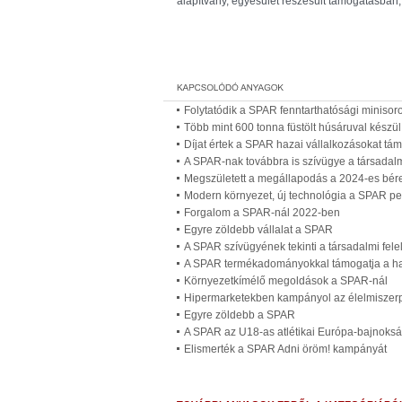
alapítvány, egyesület részesült támogatásban, m
Folytatódik a SPAR fenntarthatósági minisor
Több mint 600 tonna füstölt húsáruval készü
Díjat értek a SPAR hazai vállalkozásokat tá
A SPAR-nak továbbra is szívügye a társadalm
Megszületett a megállapodás a 2024-es bér
Modern környezet, új technológia a SPAR 
Forgalom a SPAR-nál 2022-ben
Egyre zöldebb vállalat a SPAR
A SPAR szívügyének tekinti a társadalmi fele
A SPAR termékadományokkal támogatja a ha
Környezetkímélő megoldások a SPAR-nál
Hipermarketekben kampányol az élelmiszerp
Egyre zöldebb a SPAR
A SPAR az U18-as atlétikai Európa-bajnoks
Elismerték a SPAR Adni öröm! kampányát