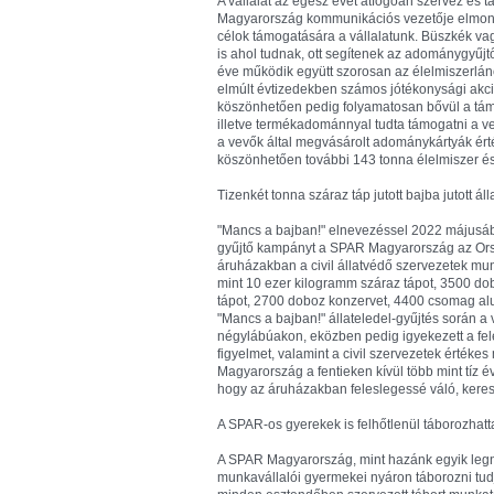
A vállalat az egész évet átfogóan szervez é
Magyarország kommunikációs vezetője elmondta:
célok támogatására a vállalatunk. Büszkék v
is ahol tudnak, ott segítenek az adománygyűjtő
éve működik együtt szorosan az élelmiszerlá
elmúlt évtizedekben számos jótékonysági akc
köszönhetően pedig folyamatosan bővül a támoga
illetve termékadománnyal tudta támogatni a 
a vevők által megvásárolt adománykártyák érté
köszönhetően további 143 tonna élelmiszer és 
Tizenkét tonna száraz táp jutott bajba jutott ál
"Mancs a bajban!" elnevezéssel 2022 májusáb
gyűjtő kampányt a SPAR Magyarország az Orsz
áruházakban a civil állatvédő szervezetek m
mint 10 ezer kilogramm száraz tápot, 3500 do
tápot, 2700 doboz konzervet, 4400 csomag alu
"Mancs a bajban!" állateledel-gyűjtés során a v
négylábúakon, eközben pedig igyekezett a felel
figyelmet, valamint a civil szervezetek érték
Magyarország a fentieken kívül több mint tíz é
hogy az áruházakban feleslegessé váló, keresk
A SPAR-os gyerekek is felhőtlenül táborozhatt
A SPAR Magyarország, mint hazánk egyik legna
munkavállalói gyermekei nyáron táborozni tudj