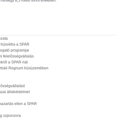
integy 8,5 millió forint értékben.
ozata
l húsvétra a SPAR
mogató programjai
i felelősségvállalás
ekről a SPAR-nál
perbáli Regnum húsüzemében
lősségvállalást
zai állatvédelmet
azarlás ellen a SPAR
ág szponzora