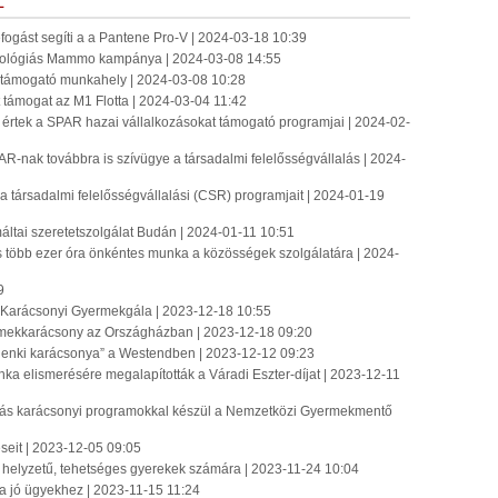
L
ogást segíti a a Pantene Pro-V | 2024-03-18 10:39
nológiás Mammo kampánya | 2024-03-08 14:55
m támogató munkahely | 2024-03-08 10:28
 támogat az M1 Flotta | 2024-03-04 11:42
 értek a SPAR hazai vállalkozásokat támogató programjai | 2024-02-
-nak továbbra is szívügye a társadalmi felelősségvállalás | 2024-
a társadalmi felelősségvállalási (CSR) programjait | 2024-01-19
 máltai szeretetszolgálat Budán | 2024-01-11 10:51
s több ezer óra önkéntes munka a közösségek szolgálatára | 2024-
9
Karácsonyi Gyermekgála | 2023-12-18 10:55
mekkarácsony az Országházban | 2023-12-18 09:20
enki karácsonya” a Westendben | 2023-12-12 09:23
nka elismerésére megalapították a Váradi Eszter-díjat | 2023-12-11
ás karácsonyi programokkal készül a Nemzetközi Gyermekmentő
eseit | 2023-12-05 09:05
helyzetű, tehetséges gyerekek számára | 2023-11-24 10:04
a jó ügyekhez | 2023-11-15 11:24