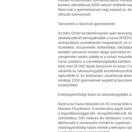
minden esztendőben szervezett tábort munkatá
forintos ráfordítással 4000 nebuló önfeledt nyar
Nemcsak a gyermekeknek nagy kaland ez, de a
időszak szervezését.
Tanszerek a rászoruló gyerekeknek
Az Adni Öröm! kezdeményezés nyári tanszerg
iskolakezdését támogathatták a hazai INTER
áruházakban személyesen megvásárolt, és a M
füzetekkel, írószerekkel, tolltartókkal, iskol
karitatív szervezet minden tárgyi adományt és p
szeptember elején juttatta el a nehéz helyzet
hazai üzletlánc a szeretetszolgálattal karöltve
több mint 58 000 darab tanszerrel és közel 2 m
vásárlók az iskolaszergyűjtő kezdeményezését.
egészítette ki. Az áruházlánc vásárlóinak tám
mintegy 1500 gyermeknek segített új tanszerek
eszközökkel.
Esélyegyenlőségi futam és adománygyűjtés a
Nyolcszáz hazai település és 83 ország több e
Maraton Fesztiválon. A rendezvény egyik kü
a fogyatékossággal élő, mozgáskorlátozott, illet
szimbolikus, 500 méteres táv lefutására. A pr
átélhessék a versenyzés örömét és izgalmait, 
esélyegyenlőségi futam mellett a kétnapos s