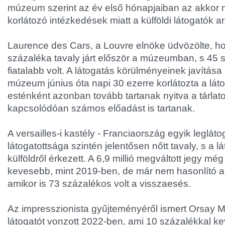
múzeum szerint az év első hónapjaiban az akkor
korlátozó intézkedések miatt a külföldi látogatók a
Laurence des Cars, a Louvre elnöke üdvözölte, ho
százaléka tavaly járt először a múzeumban, s 45 
fiatalabb volt. A látogatás körülményeinek javítás
múzeum június óta napi 30 ezerre korlátozta a lát
esténként azonban tovább tartanak nyitva a tárla
kapcsolódóan számos előadást is tartanak.
A versailles-i kastély - Franciaország egyik leglá
látogatottsága szintén jelentősen nőtt tavaly, s a 
külföldről érkezett. A 6,9 millió megváltott jegy mé
kevesebb, mint 2019-ben, de már nem hasonlító a
amikor is 73 százalékos volt a visszaesés.
Az impresszionista gyűjteményéről ismert Orsay M
látogatót vonzott 2022-ben, ami 10 százalékkal ke