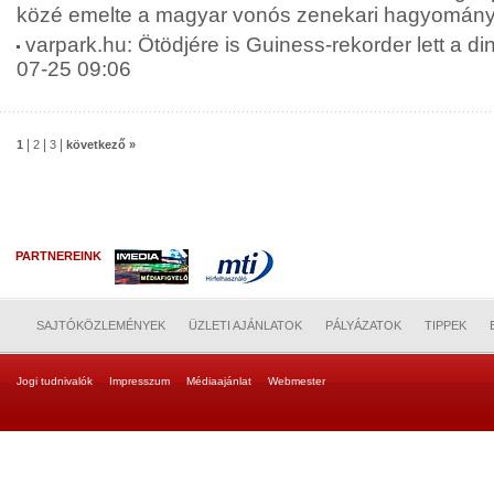
közé emelte a magyar vonós zenekari hagyományt
varpark.hu: Ötödjére is Guiness-rekorder lett a di
07-25 09:06
|
|
|
1
2
3
következő »
PARTNEREINK
SAJTÓKÖZLEMÉNYEK
ÜZLETI AJÁNLATOK
PÁLYÁZATOK
TIPPEK
Jogi tudnivalók
Impresszum
Médiaajánlat
Webmester