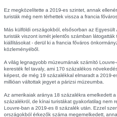
Ez megközelítette a 2019-es szintet, annak ellenér
turisták még nem térhettek vissza a francia főváro
Más külföldi országokból, elsősorban az Egyesült
turisták viszont ismét jelentős számban látogatták 
kiállításokat - derül ki a francia főváros önkormán
közleményéből.
A világ legnagyobb múzeumának számító Louvre-ot
keresték fel tavaly, ami 170 százalékos növekedés
képest, de még 19 százalékkal elmaradt a 2019-es 
millióan váltottak jegyet a párizsi múzeumba.
Az amerikaiak aránya 18 százalékra emelkedett a
százalékról, de kínai turistákat gyakorlatilag nem r
Louvre-ban a 2019-es 8 százalék után. Ezzel sze
országokból érkezők száma megemelkedett, annak 