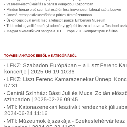
Vasarely-életműkiállítás a párizsi Pompidou Központban
Minden hónap első szombat estéjén lesz ingyenesen látogatható a Louvre
Jancsó-retrospektív kezdődött a párizsi filmmúzeumban
Új koncepcióval nyílik meg a felújított párizsi Embertani Múzeum
Több mint egymillió eurónyi adományt gyűjtött össze a Louvre a Tescheni asz
Magyar sikerektől volt hangos a JEC Europe 2013 kompozitipari kiállítás
TOVÁBBI ANYAGOK EBBŐL A KATEGÓRIÁBÓL
LFKZ: Szabadon Európában – a Liszt Ferenc K
koncertje | 2025-06-19 10:36
LFKZ: Liszt Ferenc Kamarazenekar Ünnepi Konce
07:31
Centrál Színház: Básti Juli és Mucsi Zoltán elősz
színpadon | 2025-02-26 09:45
MTI: Katonazenekari fesztivált rendeznek július
2024-06-24 11:16
MTI: Múzeumok éjszakája - Székesfehérvár lesz 