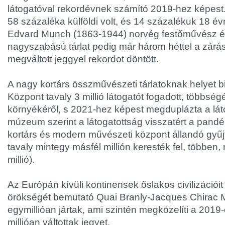
látogatóval rekordévnek számító 2019-hez képest.
58 százaléka külföldi volt, és 14 százalékuk 18 évn
Edvard Munch (1863-1944) norvég festőművész é
nagyszabású tárlat pedig már három héttel a zárás
megváltott jeggyel rekordot döntött.
A nagy kortárs összművészeti tárlatoknak helyet 
Központ tavaly 3 millió látogatót fogadott, többsé
környékéről, s 2021-hez képest megduplázta a lát
múzeum szerint a látogatottság visszatért a pandém
kortárs és modern művészeti központ állandó gyűj
tavaly mintegy másfél millión keresték fel, többen,
millió).
Az Európán kívüli kontinensek őslakos civilizációi
örökségét bemutató Quai Branly-Jacques Chirac
egymillióan jártak, ami szintén megközelíti a 2019-
millióan váltottak jegyet.