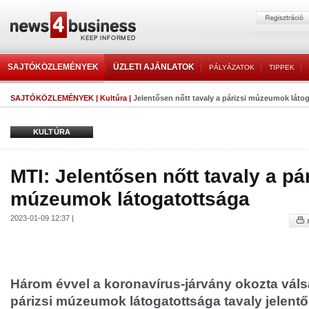
SAJTÓKÖZLEMÉNYEK
ÜZLETI AJÁNLATOK
PÁLYÁZATOK
TIPPEK
SAJTÓKÖZLEMÉNYEK
|
Kultúra
|
Jelentősen nőtt tavaly a párizsi múzeumok láto
KULTÚRA
MTI: Jelentősen nőtt tavaly a pár
múzeumok látogatottsága
2023-01-09 12:37 |
Három évvel a koronavírus-járvány okozta váls
párizsi múzeumok látogatottsága tavaly jelent