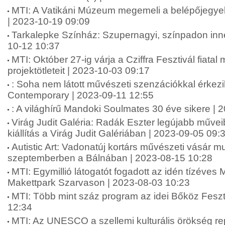
MTI: A Vatikáni Múzeum megemeli a belépőjegyek 
| 2023-10-19 09:09
Tarkalepke Színház: Szupernagyi, színpadon innen
10-12 10:37
MTI: Október 27-ig várja a Cziffra Fesztivál fiata
projektötleteit | 2023-10-03 09:17
: Soha nem látott művészeti szenzációkkal érkez
Contemporary | 2023-09-11 12:55
: A világhírű Mandoki Soulmates 30 éve sikere | 
Virág Judit Galéria: Radák Eszter legújabb műveib
kiállítás a Virág Judit Galériában | 2023-09-05 09:
Autistic Art: Vadonatúj kortárs művészeti vásár m
szeptemberben a Bálnában | 2023-08-15 10:28
MTI: Egymillió látogatót fogadott az idén tízéves
Makettpark Szarvason | 2023-08-03 10:23
MTI: Több mint száz program az idei Bőköz Feszt
12:34
MTI: Az UNESCO a szellemi kulturális örökség re