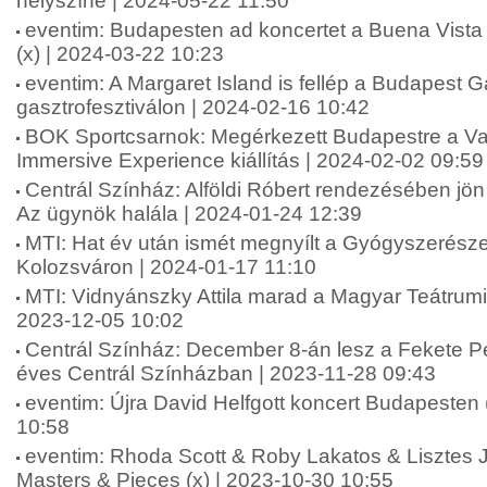
helyszíne | 2024-05-22 11:50
eventim: Budapesten ad koncertet a Buena Vista 
(x) | 2024-03-22 10:23
eventim: A Margaret Island is fellép a Budapest G
gasztrofesztiválon | 2024-02-16 10:42
BOK Sportcsarnok: Megérkezett Budapestre a V
Immersive Experience kiállítás | 2024-02-02 09:59
Centrál Színház: Alföldi Róbert rendezésében jö
Az ügynök halála | 2024-01-24 12:39
MTI: Hat év után ismét megnyílt a Gyógyszerész
Kolozsváron | 2024-01-17 11:10
MTI: Vidnyánszky Attila marad a Magyar Teátrumi
2023-12-05 10:02
Centrál Színház: December 8-án lesz a Fekete Pé
éves Centrál Színházban | 2023-11-28 09:43
eventim: Újra David Helfgott koncert Budapesten 
10:58
eventim: Rhoda Scott & Roby Lakatos & Lisztes
Masters & Pieces (x) | 2023-10-30 10:55