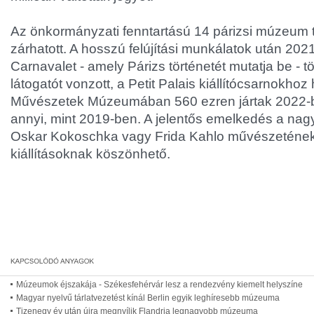
Az önkormányzati fenntartású 14 párizsi múzeum 
zárhatott. A hosszú felújítási munkálatok után 2021
Carnavalet - amely Párizs történetét mutatja be - t
látogatót vonzott, a Petit Palais kiállítócsarnokh
Művészetek Múzeumában 560 ezren jártak 2022-b
annyi, mint 2019-ben. A jelentős emelkedés a nagy
Oskar Kokoschka vagy Frida Kahlo művészetének
kiállításoknak köszönhető.
Múzeumok éjszakája - Székesfehérvár lesz a rendezvény kiemelt helyszíne
Magyar nyelvű tárlatvezetést kínál Berlin egyik leghíresebb múzeuma
Tizenegy év után újra megnyílik Flandria legnagyobb múzeuma