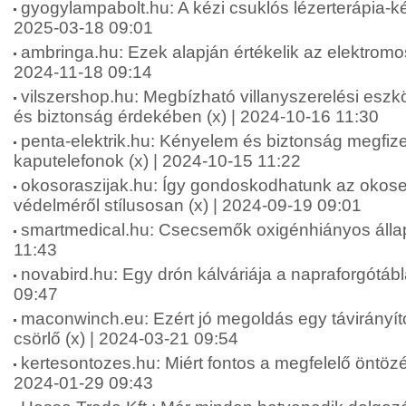
gyogylampabolt.hu: A kézi csuklós lézerterápia-ké
2025-03-18 09:01
ambringa.hu: Ezek alapján értékelik az elektromos
2024-11-18 09:14
vilszershop.hu: Megbízható villanyszerelési esz
és biztonság érdekében (x) | 2024-10-16 11:30
penta-elektrik.hu: Kényelem és biztonság megfiz
kaputelefonok (x) | 2024-10-15 11:22
okosoraszijak.hu: Így gondoskodhatunk az okos
védelméről stílusosan (x) | 2024-09-19 09:01
smartmedical.hu: Csecsemők oxigénhiányos állap
11:43
novabird.hu: Egy drón kálváriája a napraforgótáb
09:47
maconwinch.eu: Ezért jó megoldás egy távirányít
csörlő (x) | 2024-03-21 09:54
kertesontozes.hu: Miért fontos a megfelelő öntözé
2024-01-29 09:43