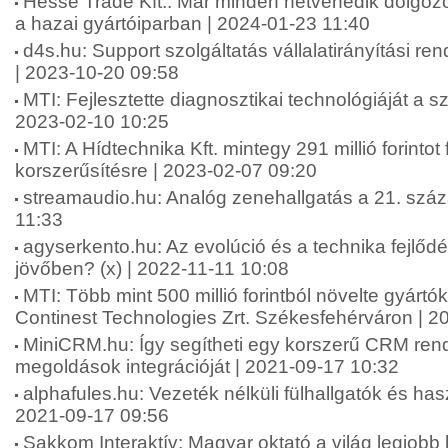
Hesse Trade Kft.: Már minden hetvenedik dolgozór
a hazai gyártóiparban | 2024-01-23 11:40
d4s.hu: Support szolgáltatás vállalatirányítási re
| 2023-10-20 09:58
MTI: Fejlesztette diagnosztikai technológiáját a sz
2023-02-10 10:25
MTI: A Hídtechnika Kft. mintegy 291 millió forintot 
korszerűsítésre | 2023-02-07 09:20
streamaudio.hu: Analóg zenehallgatás a 21. szá
11:33
agyserkento.hu: Az evolúció és a technika fejlődé
jövőben? (x) | 2022-11-11 10:08
MTI: Több mint 500 millió forintból növelte gyártó
Continest Technologies Zrt. Székesfehérváron | 2
MiniCRM.hu: Így segítheti egy korszerű CRM rends
megoldások integrációját | 2021-09-17 10:32
alphafules.hu: Vezeték nélküli fülhallgatók és has
2021-09-17 09:56
Sakkom Interaktív: Magyar oktató a világ legjobb