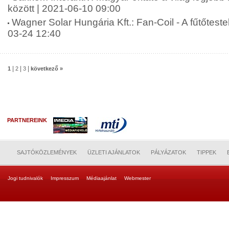
között | 2021-06-10 09:00
Wagner Solar Hungária Kft.: Fan-Coil - A fűtőtestek
03-24 12:40
|
|
|
1
2
3
következő »
PARTNEREINK
SAJTÓKÖZLEMÉNYEK
ÜZLETI AJÁNLATOK
PÁLYÁZATOK
TIPPEK
Jogi tudnivalók
Impresszum
Médiaajánlat
Webmester