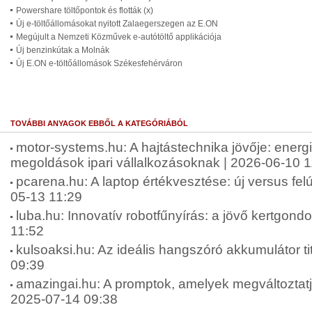
Powershare töltőpontok és flották (x)
Új e-töltőállomásokat nyitott Zalaegerszegen az E.ON
Megújult a Nemzeti Közművek e-autótöltő applikációja
Új benzinkútak a Molnák
Új E.ON e-töltőállomások Székesfehérváron
TOVÁBBI ANYAGOK EBBŐL A KATEGÓRIÁBÓL
motor-systems.hu: A hajtástechnika jövője: energ
megoldások ipari vállalkozásoknak | 2026-06-10 1
pcarena.hu: A laptop értékvesztése: új versus felúj
05-13 11:29
luba.hu: Innovatív robotfűnyírás: a jövő kertgond
11:52
kulsoaksi.hu: Az ideális hangszóró akkumulátor tit
09:39
amazingai.hu: A promptok, amelyek megváltoztatjá
2025-07-14 09:38