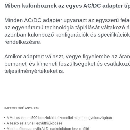
Miben különböznek az egyes AC/DC adapter t
Minden AC/DC adapter ugyanazt az egyszerű feladat
az egyenáramú technológia táplálását váltakozó 
azonban különböző konfigurációk és specifikációk
rendelkezésre.
Amikor adaptert választ, vegye figyelembe az áram
bemeneti és kimeneti feszültségeket és csatlakozó
teljesítményértékeket is.
A Mol csaknem 500 benzinkutat üzemeltet majd Lengyelországban
A Tesco és a Shell együttműködése
Minden újonnan nyíló ALDI parkolójában lesz e-töltő