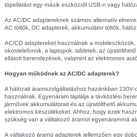
tápellátást egy másik eszközről USB-n vagy hálóza
Az AC/DC adaptereknek számos alternatív elnevez
AC töltők, DC adapterek, akkumulátor töltők, hálóz
AC/CD adaptereket használnak a mobileszközök, 
okostelefonok, a laptopok, tabletek, az újratölthet
ellátott berendezések, valamint az elektromos autó
Hogyan működnek az AC/DC adapterek?
A hálózati áramszolgáltatáshoz hazánkban 230V-
használnak. Egyenáram táplálja a távközlési bere
járművek akkumulátorait és az újratölthető akkumul
elektromos készülékeket. Ahhoz, hogy ezek haszn
szükség van a váltakozó áramot egyenárammá ala
A váltakozó áramú adapterek jellemzően egy dob