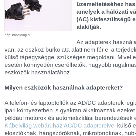
üzemeltetéséhez hasz
amelyek a hálózati vá
(AC) kisfeszültségű
alakítják.
Kép: kabelvilag.hu
Az adapterek használ
van: az eszköz burkolata alatt nem fér el a terjedel
külső tápegységgel szükséges megoldani. Mivel
esetén könnyedén cserélhetők, nagyobb rugalmas
eszközök használatához.
Milyen eszközök használnak adaptereket?
A telefon- és laptoptöltők az AD/DC adapterek leg
ipari környezetben is gyakran alkalmazzák ezeket a
például motorok és automatizálási berendezések 
Kábelvilág webáruház AC/DC adaptereivel
külső e
elosztóknak, hangszóróknak, mikrofonoknak, hub-