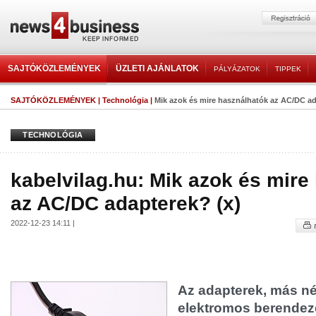
SAJTÓKÖZLEMÉNYEK
ÜZLETI AJÁNLATOK
PÁLYÁZATOK
TIPPEK
SAJTÓKÖZLEMÉNYEK
|
Technológia
|
Mik azok és mire használhatók az AC/DC ad
TECHNOLÓGIA
kabelvilag.hu: Mik azok és mire
az AC/DC adapterek? (x)
2022-12-23 14:11 |
Az adapterek, más né
elektromos berende