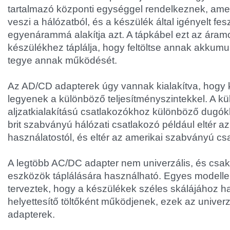
tartalmazó központi egységgel rendelkeznek, ame
veszi a hálózatból, és a készülék által igényelt fe
egyenárammá alakítja azt. A tápkábel ezt az áramo
készülékhez táplálja, hogy feltöltse annak akkumu
tegye annak működését.
Az AD/CD adapterek úgy vannak kialakítva, hogy 
legyenek a különböző teljesítményszintekkel. A k
aljzatkialakítású csatlakozókhoz különböző dugókk
brit szabványú hálózati csatlakozó például eltér 
használatostól, és eltér az amerikai szabványú csa
A legtöbb AC/DC adapter nem univerzális, és csak 
eszközök táplálására használható. Egyes modell
terveztek, hogy a készülékek széles skálájához h
helyettesítő töltőként működjenek, ezek az univerz
adapterek.