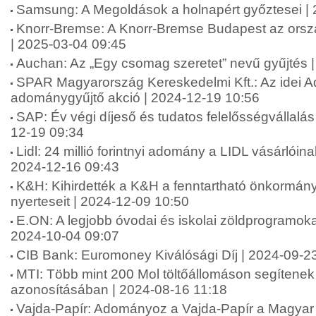
Samsung: A Megoldások a holnapért győztesei |
Knorr-Bremse: A Knorr-Bremse Budapest az orsz
| 2025-03-04 09:45
Auchan: Az „Egy csomag szeretet” nevű gyűjtés 
SPAR Magyarország Kereskedelmi Kft.: Az idei A
adománygyűjtő akció | 2024-12-19 10:56
SAP: Év végi díjeső és tudatos felelősségvállalá
12-19 09:34
Lidl: 24 millió forintnyi adomány a LIDL vásárlói
2024-12-16 09:43
K&H: Kihirdették a K&H a fenntartható önkormány
nyerteseit | 2024-12-09 10:50
E.ON: A legjobb óvodai és iskolai zöldprogramoka
2024-10-04 09:07
CIB Bank: Euromoney Kiválósági Díj | 2024-09-2
MTI: Több mint 200 Mol töltőállomáson segítenek 
azonosításában | 2024-08-16 11:18
Vajda-Papír: Adományoz a Vajda-Papír a Magyar 