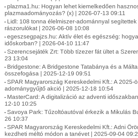
plazma1.hu: Hogyan lehet kiemelkedően haszno
plazmaadományozás? (x) | 2026-07-13 09:11
Lidl: 108 tonna élelmiszer-adománnyal segítettek
rászorulókat | 2026-06-08 10:08
egeszsegpajzs.hu: Aktív élet és egészség: hogya
időskorban? | 2026-04-10 11:47
Szerencsejáték Zrt: Több tízezer fát ültet a Szere
23 13:04
Bridgestone: A Bridgestone Tatabánya és a Máltai
összefogása | 2025-12-19 09:51
SPAR Magyarország Kereskedelmi Kft.: A 2025-ö
adománygyűjtő akció | 2025-12-18 10:54
MasterCard: A digitalizáció az adventi időszakba
12-10 10:25
Savoya Park: Tűzoltóautóval érkezik a Mikulás B
26 10:37
SPAR Magyarország Kereskedelmi Kft.: Adni Ör
kezdheti méltó módon a tanévet | 2025-09-04 09: