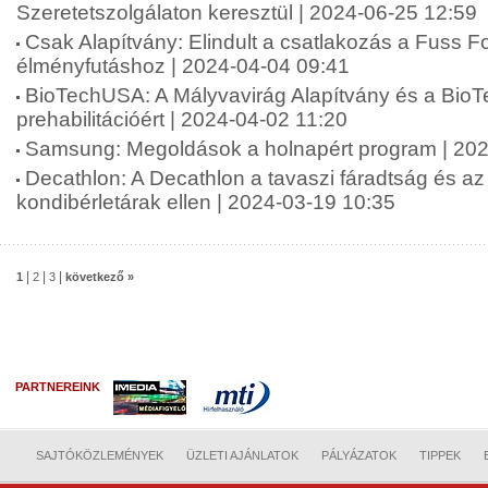
Szeretetszolgálaton keresztül | 2024-06-25 12:59
Csak Alapítvány: Elindult a csatlakozás a Fuss 
élményfutáshoz | 2024-04-04 09:41
BioTechUSA: A Mályvavirág Alapítvány és a Bio
prehabilitációért | 2024-04-02 11:20
Samsung: Megoldások a holnapért program | 202
Decathlon: A Decathlon a tavaszi fáradtság és a
kondibérletárak ellen | 2024-03-19 10:35
|
|
|
1
2
3
következő »
PARTNEREINK
SAJTÓKÖZLEMÉNYEK
ÜZLETI AJÁNLATOK
PÁLYÁZATOK
TIPPEK