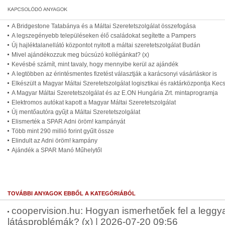
A Bridgestone Tatabánya és a Máltai Szeretetszolgálat összefogása
A legszegényebb településeken élő családokat segítette a Pampers
Új hajléktalanellátó központot nyitott a máltai szeretetszolgálat Budán
Mivel ajándékozzuk meg búcsúzó kollégánkat? (x)
Kevésbé számít, mint tavaly, hogy mennyibe kerül az ajándék
A legtöbben az érintésmentes fizetést választják a karácsonyi vásárláskor is
Elkészült a Magyar Máltai Szeretetszolgálat logisztikai és raktárközpontja Ke
A Magyar Máltai Szeretetszolgálat és az E.ON Hungária Zrt. mintaprogramja
Elektromos autókat kapott a Magyar Máltai Szeretetszolgálat
Új mentőautóra gyűjt a Máltai Szeretetszolgálat
Elismerték a SPAR Adni öröm! kampányát
Több mint 290 millió forint gyűlt össze
Elindult az Adni öröm! kampány
Ajándék a SPAR Manó Műhelytől
TOVÁBBI ANYAGOK EBBŐL A KATEGÓRIÁBÓL
coopervision.hu: Hogyan ismerhetőek fel a leggy
látásproblémák? (x) | 2026-07-20 09:56