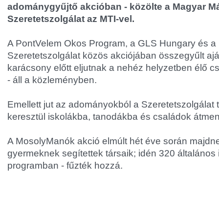
adománygyűjtő akcióban - közölte a Magyar Má
Szeretetszolgálat az MTI-vel.
A PontVelem Okos Program, a GLS Hungary és a 
Szeretetszolgálat közös akciójában összegyűlt a
karácsony előtt eljutnak a nehéz helyzetben élő 
- áll a közleményben.
Emellett jut az adományokból a Szeretetszolgálat 
keresztül iskolákba, tanodákba és családok átmene
A MosolyManók akció elmúlt hét éve során majdn
gyermeknek segítettek társaik; idén 320 általános i
programban - fűzték hozzá.