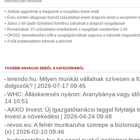
Jobban aggódnak a magyarok a nyugdíjas éveik miatt
Éves szinten átlagosan tizenöt százalékkal emeli dolgozói bérét a veszprémi V
Július 1-től újabb tízmilliárd forinthoz juthatnak a dolgozó nyugdíjasok
Romániában 15 százalékkal emelkednek a nyugdíjak szeptember 1-től
ÖPOSZ: kiemelkedően nőtt a nyugdíjpénztárak vagyona a második negyedév
A nők tudatosabban bánnak a pénzzel
TOVÁBBI ANYAGOK EBBŐL A KATEGÓRIÁBÓL
terendo.hu: Milyen munkát vállalnak szívesen a fü
dolgozók? | 2026-07-17 09:45
WHC: Álláskeresés nyáron: Aranybánya vagy idő
14 10:51
AKKO Invest: Új Igazgatótanácsi taggal folytatj
Invest a növekedést | 2026-04-24 09:48
revoo.eu: A fehér munkaruha szerepe a biztonsá
(x) | 2026-02-10 09:46