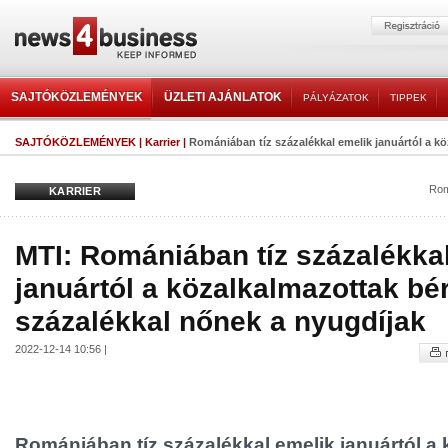
SAJTÓKÖZLEMÉNYEK
ÜZLETI AJÁNLATOK
PÁLYÁZATOK
TIPPEK
SAJTÓKÖZLEMÉNYEK
|
Karrier
|
Romániában tíz százalékkal emelik januártól a kö
Rom
KARRIER
MTI: Romániában tíz százalékka
januártól a közalkalmazottak bér
százalékkal nőnek a nyugdíjak
2022-12-14 10:56 |
Romániában tíz százalékkal emelik januártól a 