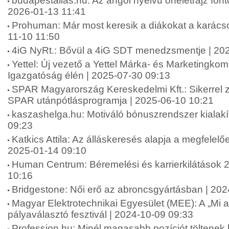
budapestallas.hu: Az angol nyelvű önéletrajz fo
2026-01-13 11:41
Prohuman: Már most keresik a diákokat a karács
11-10 11:50
4iG NyRt.: Bővül a 4iG SDT menedzsmentje | 20
Yettel: Új vezető a Yettel Márka- és Marketingko
Igazgatóság élén | 2025-07-30 09:13
SPAR Magyarország Kereskedelmi Kft.: Sikerrel zár
SPAR utánpótlásprogramja | 2025-06-10 10:21
kaszashelga.hu: Motiváló bónuszrendszer kialakí
09:23
Katkics Attila: Az álláskeresés alapja a megfelelőe
2025-01-14 09:10
Human Centrum: Béremelési és karrierkilátások 
10:16
Bridgestone: Női erő az abroncsgyártásban | 20
Magyar Elektrotechnikai Egyesület (MEE): A „Mi 
pályaválasztó fesztivál | 2024-10-09 09:33
Profession.hu: Minél magasabb pozíciót töltenek