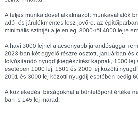
A teljes munkaidővel alkalmazott munkavállalók bru
adó- és járulékmentes lesz jövőre, az építőiparban
minimális szintjét a jelenlegi 3000-ről 4000 lejre em
A havi 3000 lejnél alacsonyabb járandósággal re
2023-ban két egyelő részre osztott, januárban és
folyósítandó nyugdíjkiegészítést kapnak, 1500 lej a
esetében 1000 lej, 1501 és 2000 lej közötti nyugdí
2001 és 3000 lej közötti nyugdíj esetében pedig 6
A közlekedési bírságoknál a büntetőpont értéke 
ban is 145 lej marad.