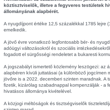
köztisztviselők, illetve a fegyveres testületek h
állományának alapbérét.
A nyugdíjpont értéke 12,5 százalékkal 1785 lejre (
emelkedik.
A jövő évre vonatkozó legfontosabb bér- és nyugd
adóügyi változásokról és szociális intézkedésekről
fogadott el sürgősségi rendeletet a bukaresti korm
A jogszabályt ismertető közlemény leszögezi: az á
alapbéren kívüli juttatásai (a különböző jogcímen m
jövőre is a 2022. decemberi szinten maradnak. A t
fizetik, kizárólag szabadnappal kompenzálják - a f
hivatásos állománya kivételével.
A közjogi méltóságok és tisztségviselők tiszteletdí
szinten marad.