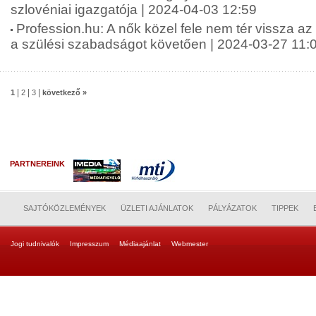
szlovéniai igazgatója | 2024-04-03 12:59
Profession.hu: A nők közel fele nem tér vissza a
a szülési szabadságot követően | 2024-03-27 11:
|
|
|
1
2
3
következő »
PARTNEREINK
SAJTÓKÖZLEMÉNYEK
ÜZLETI AJÁNLATOK
PÁLYÁZATOK
TIPPEK
Jogi tudnivalók
Impresszum
Médiaajánlat
Webmester