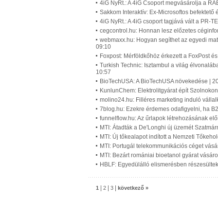
4iG NyRt.: A 4iG Csoport megvásárolja a RÁ
Sakkom Interaktív: Ex-Microsoftos befektető
4iG NyRt.: A 4iG csoport tagjává vált a PR
cegcontrol.hu: Honnan lesz előzetes céginf
webmaxx.hu: Hogyan segíthet az egyedi matr
09:10
Foxpost: Mérföldkőhöz érkezett a FoxPost és
Turkish Technic: Isztambul a világ élvonaláb
10:57
BioTechUSA: A BioTechUSA növekedése | 2
KunlunChem: Elektrolitgyárat épít Szolnok
molino24.hu: Filléres marketing induló váll
7blog.hu: Ezekre érdemes odafigyelni, ha B2B
funnelflow.hu: Az űrlapok létrehozásának elő
MTI: Átadták a De'Longhi új üzemét Szatmár
MTI: Új tőkealapot indított a Nemzeti Tőkeho
MTI: Portugál telekommunikációs céget vásá
MTI: Bezárt romániai bioetanol gyárat vásáro
HBLF: Egyedülálló elismerésben részesültek
|
|
|
1
2
3
következő »