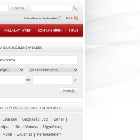
VÁLLALATI HÍREK
SZAKMAI HÍREK
NEWS
-tól
-ig
|
Légi ipar
|
Gazdasági Jog
|
Karrier
|
eripar
|
Hirdető/márka
|
Ügynökség
|
|
Mobil
|
E-biznisz
|
Kereskedelem
|