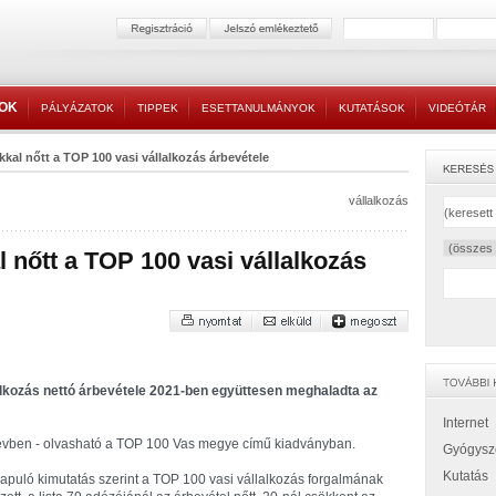
TOK
PÁLYÁZATOK
TIPPEK
ESETTANULMÁNYOK
KUTATÁSOK
VIDEÓTÁR
kkal nőtt a TOP 100 vasi vállalkozás árbevétele
vállalkozás
l nőtt a TOP 100 vasi vállalkozás
kozás nettó árbevétele 2021-ben együttesen meghaladta az
Internet
ő évben - olvasható a TOP 100 Vas megye című kiadványban.
Gyógysz
Kutatás
apuló kimutatás szerint a TOP 100 vasi vállalkozás forgalmának