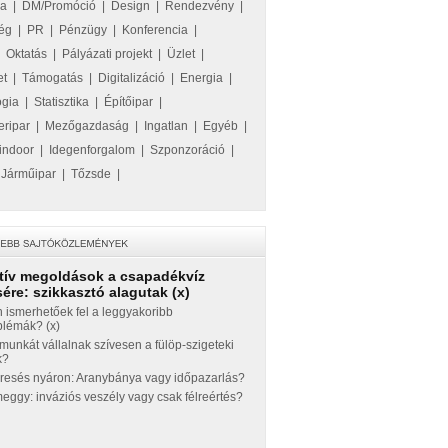
ka
|
DM/Promóció
|
Design
|
Rendezvény
|
ég
|
PR
|
Pénzügy
|
Konferencia
|
|
Oktatás
|
Pályázati projekt
|
Üzlet
|
et
|
Támogatás
|
Digitalizáció
|
Energia
|
ógia
|
Statisztika
|
Építőipar
|
eripar
|
Mezőgazdaság
|
Ingatlan
|
Egyéb
|
indoor
|
Idegenforgalom
|
Szponzoráció
|
|
Járműipar
|
Tőzsde
|
tív megoldások a csapadékvíz
ére: szikkasztó alagutak (x)
 ismerhetőek fel a leggyakoribb
blémák? (x)
munkát vállalnak szívesen a fülöp-szigeteki
k?
eresés nyáron: Aranybánya vagy időpazarlás?
ggy: inváziós veszély vagy csak félreértés?