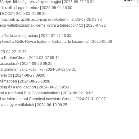
BA Nyrt. többségi részvénycsomagját | 2025-09-22 10:31
 érkezett a Loginformhoz | 2025-09-04 10:00
-TELECOM | 2025-09-01 09:25
ormációnk az üzleti biztonság érdekében? | 2025-07-25 09:39
ica vállalkozásának kiemelkedni a tömegből? (x) | 2025-07-22
 a Packeta integrációja | 2025-07-21 10:35
a került a Rolls-Royce hajtómű-karbantartó központtal | 2025-05-08
025-04-22 10:56
on a KunlunChem | 2025-03-07 09:46
alkozásoknak | 2024-09-26 09:25
 területen vállalkozol (x) | 2024-09-18 09:01
nyei (x) | 2024-08-27 09:00
németiben | 2024-08-26 10:08
lding és a Mol-csoport | 2024-08-26 09:53
rol a romániai Digi Communications | 2024-08-02 10:02
l az International Chemical Investors Group | 2024-07-31 09:07
 a magyar vállalatok | 2024-06-19 09:25