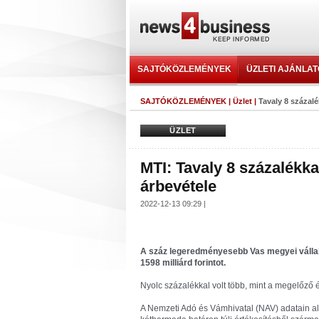
SAJTÓKÖZLEMÉNYEK
ÜZLETI AJÁNLA
SAJTÓKÖZLEMÉNYEK
|
Üzlet
|
Tavaly 8 százalé
ÜZLET
MTI: Tavaly 8 százalékka
árbevétele
2022-12-13 09:29 |
A száz legeredményesebb Vas megyei vállal
1598 milliárd forintot.
Nyolc százalékkal volt több, mint a megelőz
A Nemzeti Adó és Vámhivatal (NAV) adatain al