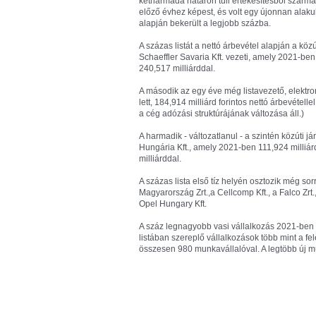
kétharmada határon túli értékesítésből származ
előző évhez képest, és volt egy újonnan alaku
alapján bekerült a legjobb százba.
A százas listát a nettó árbevétel alapján a kö
Schaeffler Savaria Kft. vezeti, amely 2021-ben
240,517 milliárddal.
A második az egy éve még listavezető, elektron
lett, 184,914 milliárd forintos nettó árbevéte
a cég adózási struktúrájának változása áll.)
A harmadik - változatlanul - a szintén közúti
Hungária Kft., amely 2021-ben 111,924 milliárd
milliárddal.
A százas lista első tíz helyén osztozik még 
Magyarország Zrt.,a Cellcomp Kft., a Falco Zrt.
Opel Hungary Kft.
A száz legnagyobb vasi vállalkozás 2021-ben
listában szereplő vállalkozások több mint a f
összesen 980 munkavállalóval. A legtöbb új m