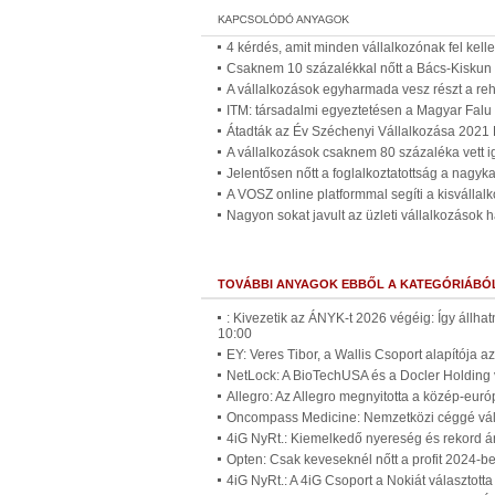
4 kérdés, amit minden vállalkozónak fel kell
Csaknem 10 százalékkal nőtt a Bács-Kiskun
A vállalkozások egyharmada vesz részt a reh
ITM: társadalmi egyeztetésen a Magyar Falu 
Átadták az Év Széchenyi Vállalkozása 2021 
A vállalkozások csaknem 80 százaléka vett ig
Jelentősen nőtt a foglalkoztatottság a nagyka
A VOSZ online platformmal segíti a kisvállal
Nagyon sokat javult az üzleti vállalkozások 
TOVÁBBI ANYAGOK EBBŐL A KATEGÓRIÁBÓ
: Kivezetik az ÁNYK-t 2026 végéig: Így állh
10:00
EY: Veres Tibor, a Wallis Csoport alapítója 
NetLock: A BioTechUSA és a Docler Holding ve
Allegro: Az Allegro megnyitotta a közép-euró
Oncompass Medicine: Nemzetközi céggé válik
4iG NyRt.: Kiemelkedő nyereség és rekord 
Opten: Csak keveseknél nőtt a profit 2024-b
4iG NyRt.: A 4iG Csoport a Nokiát választott