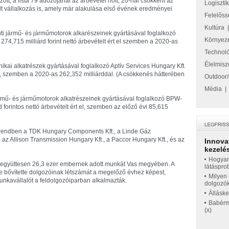
ott, a lista 79 adózójánál az árbevétel nőtt, 20-nál csökkent az
Logiszti
lt vállalkozás is, amely már alakulása első évének eredményei
Felelőss
Kultúra
zúti jármű- és járműmotorok alkarészeinek gyártásával foglalkozó
Környez
 274,715 milliárd forint nettó árbevételt ért el szemben a 2020-as
Technol
Élelmisz
ikai alkatrészek gyártásával foglalkozó Aptív Services Hungary Kft.
llel, szemben a 2020-as 262,352 milliárddal. (A csökkenés hátterében
Outdoor/
Média
 jármű- és járműmotorok alkatrészeinek gyártásával foglalkozó BPW-
 forintos nettó árbevételt ért el, szemben az előző évi 85,615
sorrendben a TDK Hungary Components Kft., a Linde Gáz
, az Allison Transmission Hungary Kft., a Paccor Hungary Kft., és az
Innova
kezelés
Hogyan
 együttesen 26,3 ezer embernek adott munkát Vas megyében. A
látáspro
ele bővítette dolgozóinak létszámát a megelőző évhez képest,
Milyen 
unkavállalót a feldolgozóiparban alkalmazták.
dolgozó
Állásk
Babérme
(x)