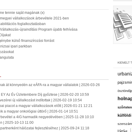
ene tennie saját magának (x)
 megyei vállalkozások árbevétele 2021-ben
abilitációs foglalkoztatásban
Vállalkozás-újraindítási Program újabb felhívása
Díjakat
énybe külső finanszírozási forrást
nizsai ipari parkban
kozásokat
hangulata
urbani
L
pajzsmir
atnak át könnyedén az eÁFA-ra a magyar vállalatok | 2026-03-26
ösztöndíj
az EY Az Év Üzletembere Díj győztese | 2026-02-20 10:59
holnap
zérei új vállalkozást indítottak | 2026-02-19 10:54
pai piacot a magyar vállalkozások előtt | 2026-01-21 12:21
szőrtelen
 a magyar onkológiai úttörő | 2026-01-14 10:51
külföld
árbevétel a 4iG harmadik negyedévében | 2025-11-28 10:10
en | 2025-10-13 11:00
szerszám
a partnerként hálózatai fejlesztéséhez | 2025-09-24 11:18
látás