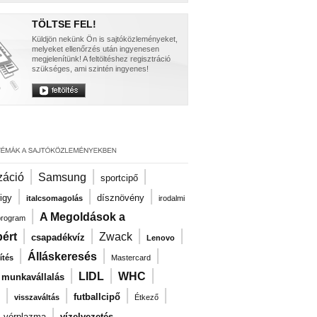
TÖLTSE FEL!
Küldjön nekünk Ön is sajtóközleményeket,
melyeket ellenőrzés után ingyenesen
megjelenítünk! A feltöltéshez regisztráció
szükséges, ami szintén ingyenes!
|
|
|
záció
Samsung
sportcipő
|
|
|
igy
dísznövény
italcsomagolás
irodalmi
|
A Megoldások a
program
|
|
|
|
ért
Zwack
csapadékvíz
Lenovo
|
|
|
Álláskeresés
ítés
Mastercard
|
|
|
LIDL
WHC
i munkavállalás
|
|
|
|
futballcipő
visszaváltás
Étkező
|
|
vérplazma
vízelvezetés