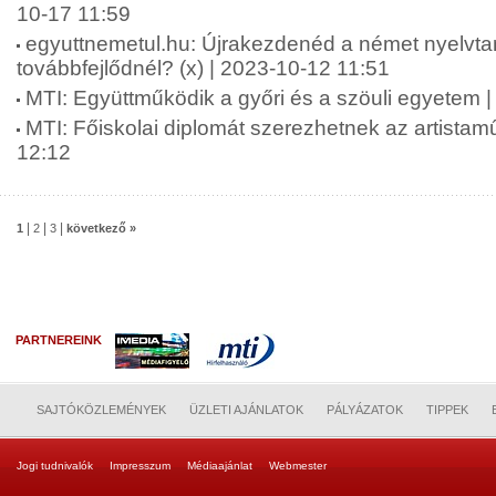
10-17 11:59
egyuttnemetul.hu: Újrakezdenéd a német nyelvta
továbbfejlődnél? (x) | 2023-10-12 11:51
MTI: Együttműködik a győri és a szöuli egyetem 
MTI: Főiskolai diplomát szerezhetnek az artista
12:12
|
|
|
1
2
3
következő »
PARTNEREINK
SAJTÓKÖZLEMÉNYEK
ÜZLETI AJÁNLATOK
PÁLYÁZATOK
TIPPEK
Jogi tudnivalók
Impresszum
Médiaajánlat
Webmester