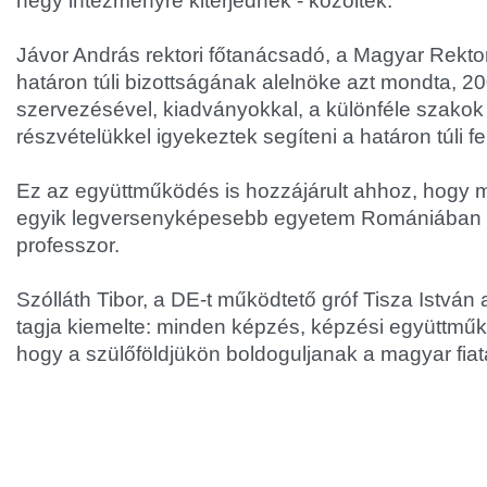
négy intézményre kiterjednek - közölték.
Jávor András rektori főtanácsadó, a Magyar Rekto
határon túli bizottságának alelnöke azt mondta, 2
szervezésével, kiadványokkal, a különféle szako
részvételükkel igyekeztek segíteni a határon túli fe
Ez az együttműködés is hozzájárult ahhoz, hogy m
egyik legversenyképesebb egyetem Romániában - 
professzor.
Szólláth Tibor, a DE-t működtető gróf Tisza István 
tagja kiemelte: minden képzés, képzési együttműk
hogy a szülőföldjükön boldoguljanak a magyar fiat