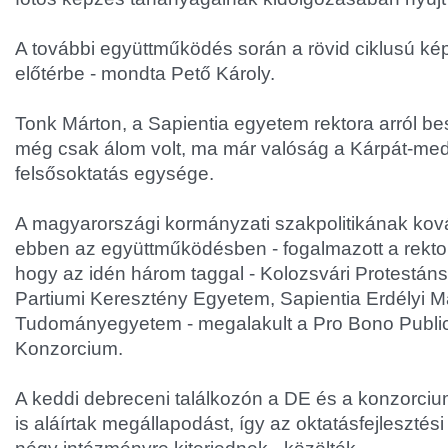
A további együttműködés során a rövid ciklusú ké
előtérbe - mondta Pető Károly.
Tonk Márton, a Sapientia egyetem rektora arról be
még csak álom volt, ma már valóság a Kárpát-me
felsősoktatás egysége.
A magyarországi kormányzati szakpolitikának ko
ebben az együttműködésben - fogalmazott a rektor,
hogy az idén három taggal - Kolozsvári Protestáns 
Partiumi Keresztény Egyetem, Sapientia Erdélyi 
Tudományegyetem - megalakult a Pro Bono Publi
Konzorcium.
A keddi debreceni találkozón a DE és a konzorci
is aláírtak megállapodást, így az oktatásfejlesztés