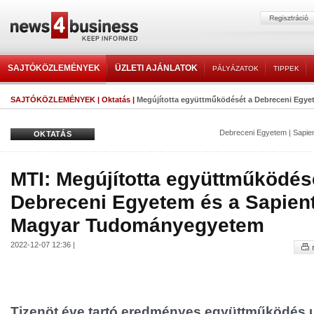
SAJTÓKÖZLEMÉNYEK
ÜZLETI AJÁNLATOK
PÁLYÁZATOK
TIPPEK
SAJTÓKÖZLEMÉNYEK
|
Oktatás
|
Megújította együttműködését a Debreceni Egyete
Debreceni Egyetem
|
Sapie
OKTATÁS
MTI: Megújította együttműködés
Debreceni Egyetem és a Sapient
Magyar Tudományegyetem
2022-12-07 12:36 |
Tizenöt éve tartó eredményes együttműködés u