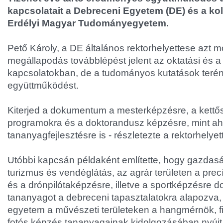
kapcsolatait a Debreceni Egyetem (DE) és a kol
Erdélyi Magyar Tudományegyetem.
Pető Károly, a DE általános rektorhelyettese azt m
megállapodás továbblépést jelent az oktatási és a
kapcsolatokban, de a tudományos kutatások terén 
együttműködést.
Kiterjed a dokumentum a mesterképzésre, a kettő
programokra és a doktorandusz képzésre, mint a
tananyagfejlesztésre is - részletezte a rektorhelyet
Utóbbi kapcsán példaként említette, hogy gazdaság
turizmus és vendéglátás, az agrár területen a pr
és a drónpilótaképzésre, illetve a sportképzésre d
tananyagot a debreceni tapasztalatokra alapozva,
egyetem a művészeti területeken a hangmérnök, fi
fotós képzés tananyagainak kidolgozásában nyújt 