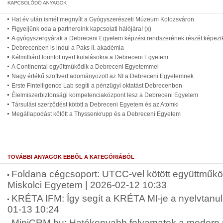
Hat év után ismét megnyílt a Gyógyszerészeti Múzeum Kolozsváron
Figyeljünk oda a partnereink kapcsolati hálójára! (x)
A gyógyszergyárak a Debreceni Egyetem képzési rendszerének részét képezi
Debrecenben is indul a Paks II. akadémia
Kétmilliárd forintot nyert kutatásokra a Debreceni Egyetem
A Continental együttműködik a Debreceni Egyetemmel
Nagy értékű szoftvert adományozott az NI a Debreceni Egyetemnek
Erste Fintelligence Lab segíti a pénzügyi oktatást Debrecenben
Élelmiszerbiztonsági kompetenciaközpont lesz a Debreceni Egyetem
Társulási szerződést kötött a Debreceni Egyetem és az Atomki
Megállapodást kötött a Thyssenkrupp és a Debreceni Egyetem
TOVÁBBI ANYAGOK EBBŐL A KATEGÓRIÁBÓL
Foldana cégcsoport: UTCC-vel kötött együttműkö
Miskolci Egyetem | 2026-02-12 10:33
KRÉTA IFM: Így segít a KRÉTA MI-je a nyelvtanu
01-13 10:24
MiniCRM.hu: Hatékonyabb folyamatok a modern ny