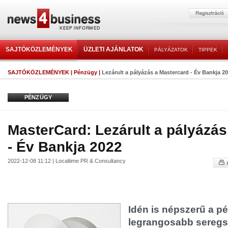
SAJTÓKÖZLEMÉNYEK
ÜZLETI AJÁNLATOK
PÁLYÁZATOK
TIPPEK
SAJTÓKÖZLEMÉNYEK
|
Pénzügy
|
Lezárult a pályázás a Mastercard - Év Bankja 2
PÉNZÜGY
MasterCard: Lezárult a pályázás
- Év Bankja 2022
2022-12-08 11:12 | Localtime PR & Consultancy
Idén is népszerű a p
legrangosabb seregs