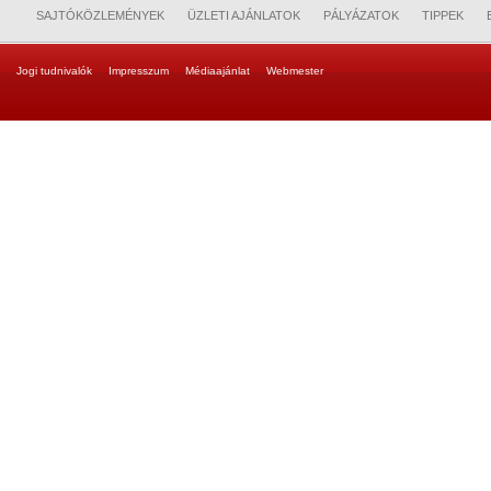
SAJTÓKÖZLEMÉNYEK
ÜZLETI AJÁNLATOK
PÁLYÁZATOK
TIPPEK
Jogi tudnivalók
Impresszum
Médiaajánlat
Webmester