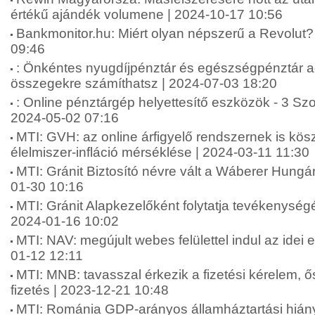
értékű ajándék volumene | 2024-10-17 10:56
Bankmonitor.hu: Miért olyan népszerű a Revolut? 
09:46
: Önkéntes nyugdíjpénztár és egészségpénztár 
összegekre számíthatsz | 2024-07-03 18:20
: Online pénztárgép helyettesítő eszközök - 3 Sz
2024-05-02 07:16
MTI: GVH: az online árfigyelő rendszernek is kö
élelmiszer-infláció mérséklése | 2024-03-11 11:30
MTI: Gránit Biztosító névre vált a Wáberer Hungári
01-30 10:16
MTI: Gránit Alapkezelőként folytatja tevékenységé
2024-01-16 10:02
MTI: NAV: megújult webes felülettel indul az idei
01-12 12:11
MTI: MNB: tavasszal érkezik a fizetési kérelem, 
fizetés | 2023-12-21 10:48
MTI: Románia GDP-arányos államháztartási hián