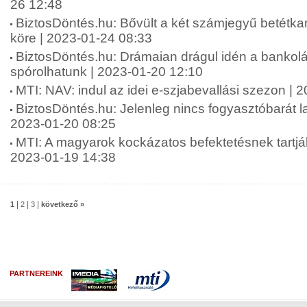
26 12:48
BiztosDöntés.hu: Bővült a két számjegyű betétka
köre | 2023-01-24 08:33
BiztosDöntés.hu: Drámaian drágul idén a bankolá
spórolhatunk | 2023-01-20 12:10
MTI: NAV: indul az idei e-szjabevallási szezon | 
BiztosDöntés.hu: Jelenleg nincs fogyasztóbarát l
2023-01-20 08:25
MTI: A magyarok kockázatos befektetésnek tartják 
2023-01-19 14:38
|
|
|
1
2
3
következő »
PARTNEREINK