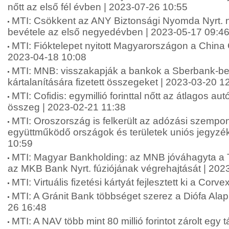
nőtt az első fél évben | 2023-07-26 10:55
MTI: Csökkent az ANY Biztonsági Nyomda Nyrt. 
bevétele az első negyedévben | 2023-05-17 09:4
MTI: Fióktelepet nyitott Magyarországon a China 
2023-04-18 10:08
MTI: MNB: visszakapják a bankok a Sberbank-be
kártalanítására fizetett összegeket | 2023-03-20 1
MTI: Cofidis: egymillió forinttal nőtt az átlagos au
összeg | 2023-02-21 11:38
MTI: Oroszország is felkerült az adózási szempo
együttműködő országok és területek uniós jegyzé
10:59
MTI: Magyar Bankholding: az MNB jóváhagyta a 
az MKB Bank Nyrt. fúziójának végrehajtását | 202
MTI: Virtuális fizetési kártyát fejlesztett ki a Cor
MTI: A Gránit Bank többséget szerez a Diófa Ala
26 16:48
MTI: A NAV több mint 80 millió forintot zárolt egy 