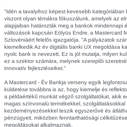
"Idén a tavalyihoz képest kevesebb kategóriában h
viszont olyan témákra fókuszálunk, amelyek az e
alapjaiban határozták meg a bankok mindennapi él
változások kapcsán Eölyüs Endre, a Mastercard 
Szlovéniáért felelős igazgatója. "A pályázatok szá
kiemelkedik Az év digitális banki UX megoldása k
nyolc bank is nevezett. Ez is jól mutatja, milyen ku
ez a szektor számára, melynek szereplői szeretn
innovatív fejlesztéseiket."
A Mastercard - Év Bankja verseny egyik legfontos
küldetése továbbra is az, hogy kiemelje és reflekto
a példaértékű munkát végző szolgáltatókat, akik eg
magas színvonalú termékekkel, szolgáltatásokkal
kezdeményezésekkel teszik egyszerűvé és átlátha
pénzügyeit, miközben fenntarthatósági célkitűzés
megoldásokat alkalmaznak.