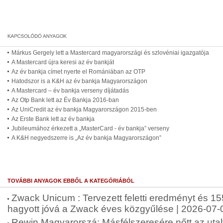
Márkus Gergely lett a Mastercard magyarországi és szlovéniai igazgatója
A Mastercard újra keresi az év bankját
Az év bankja címet nyerte el Romániában az OTP
Hatodszor is a K&H az év bankja Magyarországon
A Mastercard – év bankja verseny díjátadás
Az Otp Bank lett az Év Bankja 2016-ban
Az UniCredit az év bankja Magyarországon 2015-ben
Az Erste Bank lett az év bankja
Jubileumához érkezett a „MasterCard - év bankja” verseny
A K&H negyedszerre is „Az év bankja Magyarországon”
TOVÁBBI ANYAGOK EBBŐL A KATEGÓRIÁBÓL
Zwack Unicum : Tervezett feletti eredményt és 155
hagyott jóvá a Zwack éves közgyűlése | 2026-07-
Rewin Magyarorszá: Másfélszeresére nőtt az uta