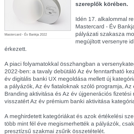
szereplők körében.
Idén 17. alkalommal r
Mastercard - Év Bankj
pályázati szakasza most
Mastercard - Év Bankja 2022
megújított versenyre i
érkezett.
A piaci folyamatokkal összhangban a versenykateg
2022-ben: a tavaly debütáló Az év fenntartható 
év digitális banki UX megoldása mellett új kategór
a pályázók, Az év fiataloknak szóló programja, Az
Branding aktivitása és Az év újgenerációs fizetési
visszatért Az év prémium banki aktivitása kategória
A meghirdetett kategóriákat és azok értékelési s
több mint fél éve megismerhették a pályázók, csa
presztízsű szakmai zsűrik összetételét.