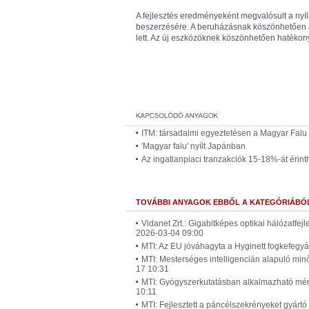
A fejlesztés eredményeként megvalósult a nyíl
beszerzésére. A beruházásnak köszönhetően a
lett. Az új eszközöknek köszönhetően hatékon
ITM: társadalmi egyeztetésen a Magyar Falu 
'Magyar falu' nyílt Japánban
Az ingatlanpiaci tranzakciók 15-18%-át érinth
TOVÁBBI ANYAGOK EBBŐL A KATEGÓRIÁBÓ
Vidanet Zrt.: Gigabitképes optikai hálózatfe
2026-03-04 09:00
MTI: Az EU jóváhagyta a Hyginett fogkefegyá
MTI: Mesterséges intelligencián alapuló min
17 10:31
MTI: Gyógyszerkutatásban alkalmazható mérőb
10:11
MTI: Fejlesztett a páncélszekrényeket gyártó