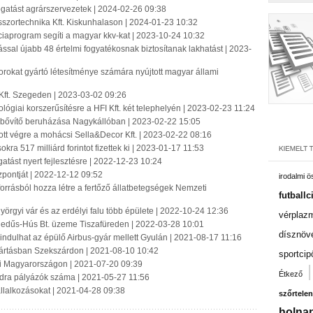
ogatást agrárszervezetek | 2024-02-26 09:38
sszortechnika Kft. Kiskunhalason | 2024-01-23 10:32
ciaprogram segíti a magyar kkv-kat | 2023-10-24 10:32
zással újabb 48 értelmi fogyatékosnak biztosítanak lakhatást | 2023-
okat gyártó létesítménye számára nyújtott magyar állami
t Kft. Szegeden | 2023-03-02 09:26
hnológiai korszerűsítésre a HFI Kft. két telephelyén | 2023-02-23 11:24
tásbővítő beruházása Nagykállóban | 2023-02-22 15:05
ott végre a mohácsi Sella&Decor Kft. | 2023-02-22 08:16
okra 517 milliárd forintot fizettek ki | 2023-01-17 11:53
gatást nyert fejlesztésre | 2022-12-23 10:24
zpontját | 2022-12-12 09:52
irodalmi 
orrásból hozza létre a fertőző állatbetegségek Nemzeti
futballc
örgyi vár és az erdélyi falu több épülete | 2022-10-24 12:36
vérplaz
Hegedűs-Hús Bt. üzeme Tiszafüreden | 2022-03-28 10:01
dísznöv
s indulhat az épülő Airbus-gyár mellett Gyulán | 2021-08-17 11:16
yártásban Szekszárdon | 2021-08-10 10:42
sportcip
 ki Magyarországon | 2021-07-20 09:39
Étkező
ardra pályázók száma | 2021-05-27 11:56
állalkozásokat | 2021-04-28 09:38
szőrtelen
holnap