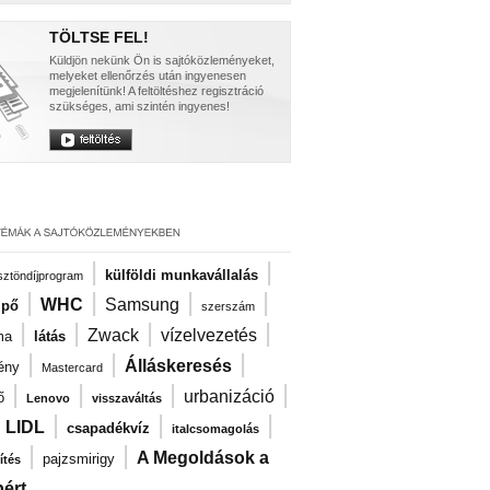
TÖLTSE FEL!
Küldjön nekünk Ön is sajtóközleményeket,
melyeket ellenőrzés után ingyenesen
megjelenítünk! A feltöltéshez regisztráció
szükséges, ami szintén ingyenes!
|
|
külföldi munkavállalás
ösztöndíjprogram
|
|
|
|
WHC
Samsung
ipő
szerszám
|
|
|
|
Zwack
vízelvezetés
ma
látás
|
|
|
Álláskeresés
ény
Mastercard
|
|
|
|
urbanizáció
ő
Lenovo
visszaváltás
|
|
|
|
LIDL
csapadékvíz
italcsomagolás
|
|
A Megoldások a
pajzsmirigy
ítés
ért