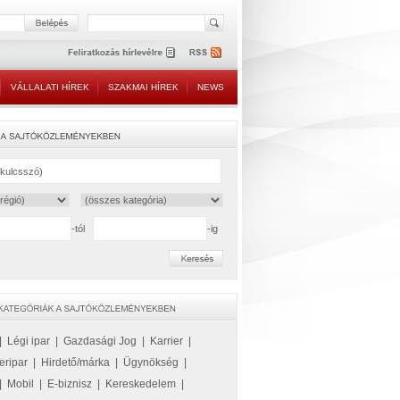
VÁLLALATI HÍREK
SZAKMAI HÍREK
NEWS
-tól
-ig
|
Légi ipar
|
Gazdasági Jog
|
Karrier
|
eripar
|
Hirdető/márka
|
Ügynökség
|
|
Mobil
|
E-biznisz
|
Kereskedelem
|