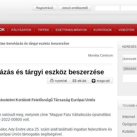
TOK
PÁLYÁZATOK
TIPPEK
ESETTANULMÁNYOK
KUTATÁSOK
VIDEÓTÁR
tlan beruházás és tárgyi eszköz beszerzése
Monéta Centrum
ázás és tárgyi eszköz beszerzése
skedelmi Korlátolt Felelősségű Társaság Európai Uniós
 valósult meg, melynek címe "Magyar Falu Vállalkozás-újraindítási
Internet
2022-00800 volt.
Gyógysz
bátor, Ady Endre utca 25. szám alatt található ingatlan fejlesztésre és
Kutatás
 Európai Uniós támogatás segítségével.