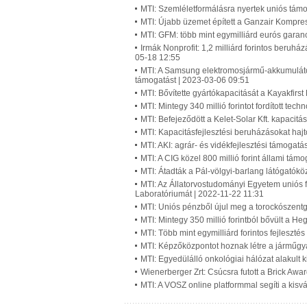
MTI: Szemléletformálásra nyertek uniós tám
MTI: Újabb üzemet épített a Ganzair Kompre
MTI: GFM: több mint egymilliárd eurós garan
Irmák Nonprofit: 1,2 milliárd forintos beruhá
05-18 12:55
MTI: A Samsung elektromosjármű-akkumulátor
támogatást | 2023-03-06 09:51
MTI: Bővítette gyártókapacitását a Kayakfirs
MTI: Mintegy 340 millió forintot fordított tec
MTI: Befejeződött a Kelet-Solar Kft. kapaci
MTI: Kapacitásfejlesztési beruházásokat hajt
MTI: AKI: agrár- és vidékfejlesztési támogatás
MTI: A CIG közel 800 millió forint állami támo
MTI: Átadták a Pál-völgyi-barlang látógatókö
MTI: Az Állatorvostudományi Egyetem uniós f
Laboratóriumát | 2022-11-22 11:31
MTI: Uniós pénzből újul meg a torockószentgy
MTI: Mintegy 350 millió forintból bővült a 
MTI: Több mint egymilliárd forintos fejleszté
MTI: Képzőközpontot hoznak létre a járműg
MTI: Egyedülálló onkológiai hálózat alakult
Wienerberger Zrt: Csúcsra futott a Brick Aw
MTI: A VOSZ online platformmal segíti a kisv