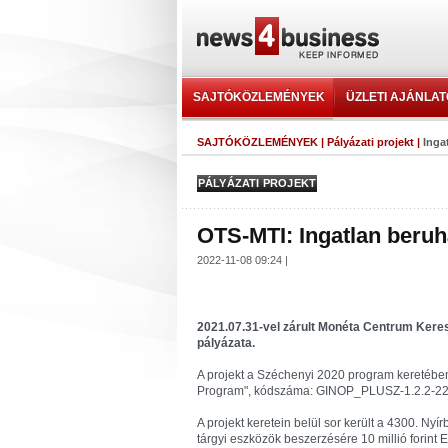
SAJTÓKÖZLEMÉNYEK
ÜZLETI AJÁNLA
SAJTÓKÖZLEMÉNYEK
|
Pályázati projekt
|
Inga
PÁLYÁZATI PROJEKT
OTS-MTI: Ingatlan beruh
2022-11-08 09:24 |
2021.07.31-vel zárult Monéta Centrum Kere
pályázata.
A projekt a Széchenyi 2020 program keretében
Program", kódszáma: GINOP_PLUSZ-1.2.2-22-
A projekt keretein belül sor került a 4300. Nyír
tárgyi eszközök beszerzésére 10 millió forint