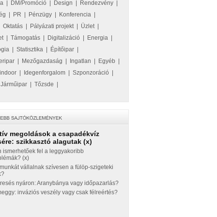
ka
|
DM/Promóció
|
Design
|
Rendezvény
|
ég
|
PR
|
Pénzügy
|
Konferencia
|
|
Oktatás
|
Pályázati projekt
|
Üzlet
|
et
|
Támogatás
|
Digitalizáció
|
Energia
|
ógia
|
Statisztika
|
Építőipar
|
eripar
|
Mezőgazdaság
|
Ingatlan
|
Egyéb
|
indoor
|
Idegenforgalom
|
Szponzoráció
|
|
Járműipar
|
Tőzsde
|
tív megoldások a csapadékvíz
ére: szikkasztó alagutak (x)
 ismerhetőek fel a leggyakoribb
blémák? (x)
munkát vállalnak szívesen a fülöp-szigeteki
k?
eresés nyáron: Aranybánya vagy időpazarlás?
ggy: inváziós veszély vagy csak félreértés?