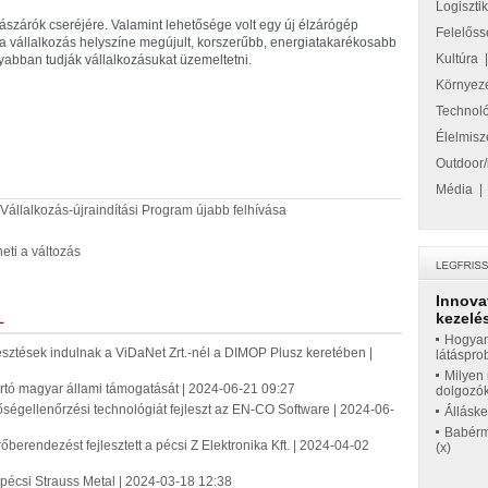
Logiszti
ászárók cseréjére. Valamint lehetősége volt egy új élzárógép
Felelőss
 vállalkozás helyszíne megújult, korszerűbb, energiatakarékosabb
Kultúra
yabban tudják vállalkozásukat üzemeltetni.
Környez
Technol
Élelmisz
Outdoor/
Média
Vállalkozás-újraindítási Program újabb felhívása
eti a változás
Innova
kezelés
L
Hogyan
jlesztések indulnak a ViDaNet Zrt.-nél a DIMOP Plusz keretében |
látáspro
Milyen 
rtó magyar állami támogatását | 2024-06-21 09:27
dolgozó
őségellenőrzési technológiát fejleszt az EN-CO Software | 2024-06-
Állásk
Babérme
erendezést fejlesztett a pécsi Z Elektronika Kft. | 2024-04-02
(x)
 pécsi Strauss Metal | 2024-03-18 12:38