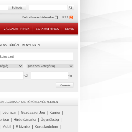
VÁLLALATI HÍREK
SZAKMAI HÍREK
NEWS
-tól
-ig
|
Légi ipar
|
Gazdasági Jog
|
Karrier
|
eripar
|
Hirdető/márka
|
Ügynökség
|
|
Mobil
|
E-biznisz
|
Kereskedelem
|