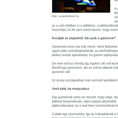
le
A 
fe
Kép: usanotebook.hu
vi
al
az a való életben is a játékban, a játékostársa
használja, és fel sem merül benne, hogy monda
Kezdjük az alapoktól: kik azok a gamerek?
Gamernek lenni ma már menő, mind többeket vo
egyre jobb számítógépeknek, az elérhetőség
találsz remek ajánlatokat, ha gamer laptopokat
De nem volt ez mindig így, egykor ciki volt k
felnőtt egy generáció, aki az online játékok ő
gamerré vált.
Az ázsiai országokban már nemzeti sportként t
Amit jobb, ha megszoksz
Egy gamernek soha ne mondd, hogy vége, feje
játékok folyamatosan, éjjel-nappal játszhatók
játékostársakat, és a real time üzemmódnak k
A játék egy szenvedély, így az indulatoknak i