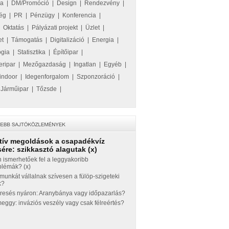
ka
|
DM/Promóció
|
Design
|
Rendezvény
|
ég
|
PR
|
Pénzügy
|
Konferencia
|
|
Oktatás
|
Pályázati projekt
|
Üzlet
|
et
|
Támogatás
|
Digitalizáció
|
Energia
|
ógia
|
Statisztika
|
Építőipar
|
eripar
|
Mezőgazdaság
|
Ingatlan
|
Egyéb
|
indoor
|
Idegenforgalom
|
Szponzoráció
|
|
Járműipar
|
Tőzsde
|
tív megoldások a csapadékvíz
ére: szikkasztó alagutak (x)
 ismerhetőek fel a leggyakoribb
blémák? (x)
munkát vállalnak szívesen a fülöp-szigeteki
k?
eresés nyáron: Aranybánya vagy időpazarlás?
ggy: inváziós veszély vagy csak félreértés?