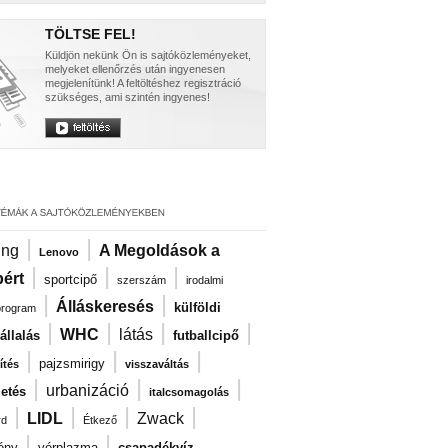
TÖLTSE FEL!
Küldjön nekünk Ön is sajtóközleményeket,
melyeket ellenőrzés után ingyenesen
megjelenítünk! A feltöltéshez regisztráció
szükséges, ami szintén ingyenes!
|
|
ng
A Megoldások a
Lenovo
|
|
|
ért
sportcipő
szerszám
irodalmi
|
|
Álláskeresés
külföldi
program
|
|
|
|
WHC
látás
llalás
futballcipő
|
|
|
pajzsmirigy
ítés
visszaváltás
|
|
|
urbanizáció
zetés
italcsomagolás
|
|
|
|
LIDL
Zwack
rd
Étkező
|
|
ény
vérplazma
csapadékvíz