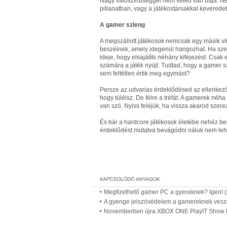
Nagy valószínűséggel nem veled van baja. Neki
pillanatban, vagy a játékostársakkal keveredett
A gamer szleng
A megszállott játékosok nemcsak egy másik vi
beszélnek, amely idegenül hangozhat. Ha szer
ideje, hogy elsajátíts néhány kifejezést. Csak 
számára a játék nyújt. Tudtad, hogy a gamer 
sem feltétlen értik meg egymást?
Persze az udvarias érdeklődésed az ellenkezőjé
hogy túlélsz. De félre a tréfát. A gamerek néh
van szó. Nyiss feléjük, ha vissza akarod szere
És bár a hardcore játékosok életébe nehéz bepi
érdeklődést mutatva bevágódni náluk nem leh
Megfizethető gamer PC a gyereknek? Igen! (
A gyenge jelszóvédelem a gamereknek ves
Novemberben újra XBOX ONE PlayIT Show 