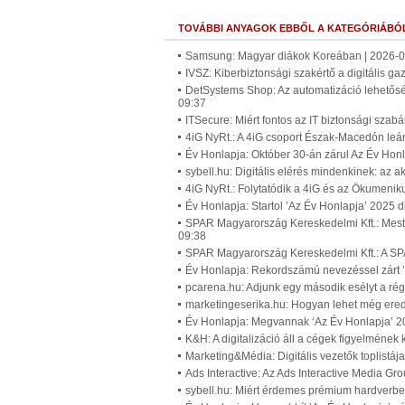
TOVÁBBI ANYAGOK EBBŐL A KATEGÓRIÁBÓ
Samsung: Magyar diákok Koreában | 2026-0
IVSZ: Kiberbiztonsági szakértő a digitális g
DetSystems Shop: Az automatizáció lehetőség
09:37
ITSecure: Miért fontos az IT biztonsági szab
4iG NyRt.: A 4iG csoport Észak-Macedón leán
Év Honlapja: Október 30-án zárul Az Év Honl
sybell.hu: Digitális elérés mindenkinek: az
4iG NyRt.: Folytatódik a 4iG és az Ökumenik
Év Honlapja: Startol ’Az Év Honlapja’ 2025 d
SPAR Magyarország Kereskedelmi Kft.: Mester
09:38
SPAR Magyarország Kereskedelmi Kft.: A SPAR 
Év Honlapja: Rekordszámú nevezéssel zárt ’
pcarena.hu: Adjunk egy második esélyt a rég
marketingeserika.hu: Hogyan lehet még er
Év Honlapja: Megvannak ‘Az Év Honlapja’ 202
K&H: A digitalizáció áll a cégek figyelméne
Marketing&Média: Digitális vezetők toplistáj
Ads Interactive: Az Ads Interactive Media G
sybell.hu: Miért érdemes prémium hardverbe