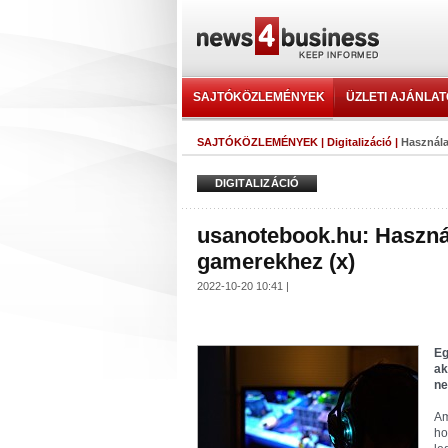
SAJTÓKÖZLEMÉNYEK
ÜZLETI AJÁNLA
SAJTÓKÖZLEMÉNYEK
|
Digitalizáció
|
Használa
DIGITALIZÁCIÓ
usanotebook.hu: Haszná
gamerekhez (x)
2022-10-20 10:41 |
Eg
ak
ne
Am
ho