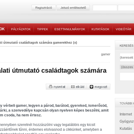
TOK
PÁLYÁZATOK
TIPPEK
ESETTANULMÁNYOK
KUTATÁSOK
VIDEÓTÁR
ti útmutató családtagok számára gamerekhez (x)
gamer
lati útmutató családtagok számára
y vérbeli gamer, legyen a párod, barátod, gyereked, ismerősöd,
árki, a szenvedélye kapcsán olyan nyelven képes beszélni, amit
Internet
m csoda, ha nem értesz.
Gyógysz
ennyiben szeretnél hozzászólni vagy legalábbis egy kicsit
Kutatás
zzáértőnek tűnni, érdemes elolvasnod a cikkünket, amelyben a