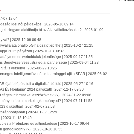
L
7-07 12:04
azdaság idei női példaképe | 2026-05-16 09:14
ei: Hogyan alakíthatja át az AI a vállalkozásokat? | 2026-01-09
ályzat? | 2025-12-09 09:48
yvállalata önálló 5G hálózatot építhet | 2025-10-27 21:25
apja 2025 pályázat! | 2025-10-13 09:37
 akadálymentes weboldalak jelentősége | 2025-09-17 11:35
us Segélyszervezet stratégiai partnersége | 2025-09-04 11:23
igitális verseny! | 2025-08-29 10:26
séges intelligenciával és e-learninggel újít a SPAR | 2025-06-02
újabb lépést tett a digitalizáció felé | 2025-05-27 10:16
Az Év Honlapja’ 2024 pályázat!! | 2024-12-17 09:30
i céges informatikai eszközöknek! (x) | 2024-11-22 09:06
edményesebb a marketingkampányod? | 2024-07-11 11:58
3 díjazottjai! | 2024-02-07 22:58
k középpontjában | 2024-01-17 12:29
a | 2023-11-13 10:49
roup és a Prebid.org együttműködése | 2023-10-17 09:44
n gondolkodni? (x) | 2023-10-16 10:55