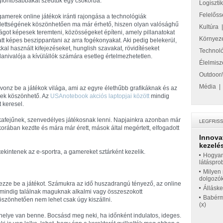
gfontosabbakat szedtük egy csokorba.
Logiszti
Felelőss
gamerek online játékok iránti rajongása a technológiák
jlettségének köszönhetően ma már érhető, hiszen olyan valósághű
Kultúra
lágot képesek teremteni, közösségeket építeni, amely pillanatokat
Környez
att képes beszippantani az arra fogékonyakat. Aki pedig belekerül,
kkal használt kifejezéseket, hunglish szavakat, rövidítéseket
Technol
nivalója a kívülállók számára esetleg értelmezhetetlen.
Élelmisz
Outdoor/
Média
nz be a játékok világa, ami az egyre élethűbb grafikáknak és az
nek köszönhető. Az
USAnotebook akciós laptopjai között
mindig
 keresel.
ockafejűnek, szenvedélyes játékosnak lenni. Napjainkra azonban már
skorában kezdte és mára már érett, mások által megértett, elfogadott
Innova
kezelés
ekintenek az e-sportra, a gamereket sztárként kezelik.
Hogyan
látáspro
Milyen 
dolgozó
zze be a játékot. Számukra az idő huszadrangú tényező, az online
Állásk
, mindig találnak maguknak alkalmi vagy összeszokott
Babérme
öszönhetően nem lehet csak úgy kiszállni.
(x)
s helye van benne. Bocsásd meg neki, ha időnként indulatos, ideges.