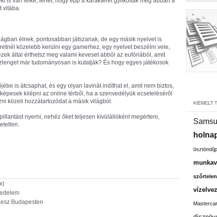
 is van lelke, lehet, hogy épp a karakterét gyilkolták meg abban a
 vitába.
lágban élnek, pontosabban játszanak, de egy másik nyelvet is
etnél közelebb kerülni egy gamerhez, egy nyelvet beszélni vele,
ezek által érthetsz meg valami keveset abból az eufóriából, amit
szlenget már tudományosan is kutatják? És hogy egyes játékosok
be is átcsaphat, és egy olyan lavinát indíthat el, amit nem biztos,
a képesek kilépni az online térből, ha a szenvedélyük ecseteléséről
zni közeli hozzátartozódat a másik világból.
llantást nyerni, nehéz őket teljesen kívülállóként megérteni,
Samsu
etetlen.
holnap
ösztöndíj
munkavá
szőrtelen
x)
vízelve
zedelem
lesz Budapesten
Masterca
dísznöv