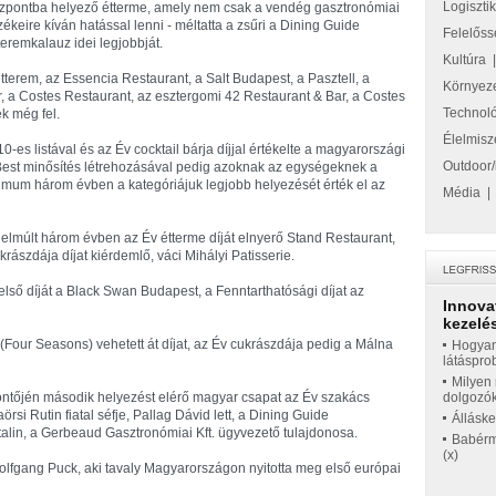
Logiszti
zpontba helyező étterme, amely nem csak a vendég gasztronómiai
zékeire kíván hatással lenni - méltatta a zsűri a Dining Guide
Felelőss
teremkalauz idei legjobbját.
Kultúra
tterem, az Essencia Restaurant, a Salt Budapest, a Pasztell, a
Környez
, a Costes Restaurant, az esztergomi 42 Restaurant & Bar, a Costes
Technol
k még fel.
Élelmisz
-es listával és az Év cocktail bárja díjjal értékelte a magyarországi
Outdoor/
e Best minősítés létrehozásával pedig azoknak az egységeknek a
imum három évben a kategóriájuk legjobb helyezését érték el az
Média
z elmúlt három évben az Év étterme díját elnyerő Stand Restaurant,
ászdája díjat kiérdemlő, váci Mihályi Patisserie.
 első díját a Black Swan Budapest, a Fenntarthatósági díjat az
Innova
kezelés
 (Four Seasons) vehetett át díjat, az Év cukrászdája pedig a Málna
Hogyan
látáspro
Milyen 
döntőjén második helyezést elérő magyar csapat az Év szakács
dolgozó
örsi Rutin fiatal séfje, Pallag Dávid lett, a Dining Guide
Állásk
alin, a Gerbeaud Gasztronómiai Kft. ügyvezető tulajdonosa.
Babérme
(x)
olfgang Puck, aki tavaly Magyarországon nyitotta meg első európai