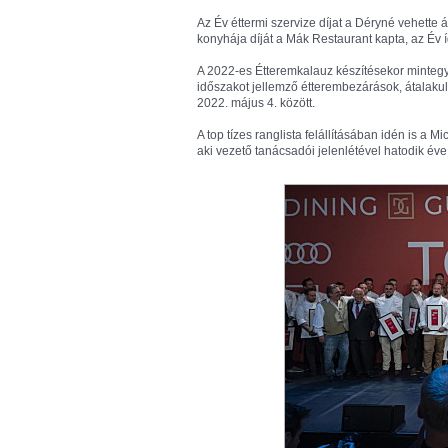
Az Év éttermi szervize díjat a Déryné vehette á
konyhája díját a Mák Restaurant kapta, az Év í
A 2022-es Étteremkalauz készítésekor mintegy
időszakot jellemző étterembezárások, átalakulá
2022. május 4. között.
A top tízes ranglista felállításában idén is a 
aki vezető tanácsadói jelenlétével hatodik éve