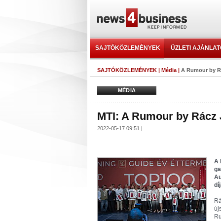
SAJTÓKÖZLEMÉNYEK
ÜZLETI AJÁNLA
SAJTÓKÖZLEMÉNYEK
|
Média
|
A Rumour by Rá
MÉDIA
MTI: A Rumour by Rácz J
2022-05-17 09:51 |
A 
ga
Au
dí
Rá
új
Ru