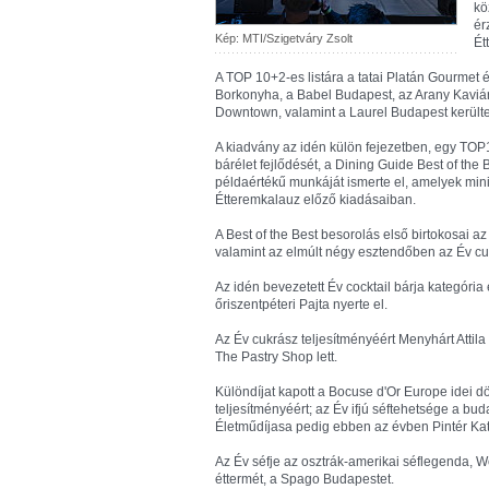
kö
ér
Kép: MTI/Szigetváry Zsolt
Ét
A TOP 10+2-es listára a tatai Platán Gourmet é
Borkonyha, a Babel Budapest, az Arany Kaviár
Downtown, valamint a Laurel Budapest kerülte
A kiadvány az idén külön fejezetben, egy TOP10
bárélet fejlődését, a Dining Guide Best of th
példaértékű munkáját ismerte el, amelyek min
Étteremkalauz előző kiadásaiban.
A Best of the Best besorolás első birtokosai a
valamint az elmúlt négy esztendőben az Év cukr
Az idén bevezetett Év cocktail bárja kategória
őriszentpéteri Pajta nyerte el.
Az Év cukrász teljesítményéért Menyhárt Attila
The Pastry Shop lett.
Különdíjat kapott a Bocuse d'Or Europe idei 
teljesítményéért; az Év ifjú séftehetsége a buda
Életműdíjasa pedig ebben az évben Pintér Kat
Az Év séfje az osztrák-amerikai séflegenda, W
éttermét, a Spago Budapestet.