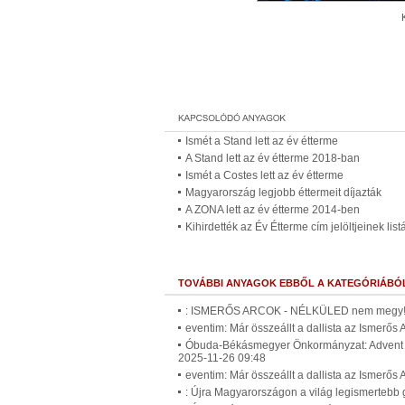
Ismét a Stand lett az év étterme
A Stand lett az év étterme 2018-ban
Ismét a Costes lett az év étterme
Magyarország legjobb éttermeit díjazták
A ZONA lett az év étterme 2014-ben
Kihirdették az Év Étterme cím jelöltjeinek listá
TOVÁBBI ANYAGOK EBBŐL A KATEGÓRIÁBÓ
: ISMERŐS ARCOK - NÉLKÜLED nem megy! (
eventim: Már összeállt a dallista az Ismerős
Óbuda-Békásmegyer Önkormányzat: Advent Ób
2025-11-26 09:48
eventim: Már összeállt a dallista az Ismerős
: Újra Magyarországon a világ legismertebb