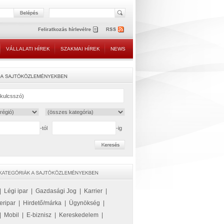
VÁLLALATI HÍREK
SZAKMAI HÍREK
NEWS
-tól
-ig
|
Légi ipar
|
Gazdasági Jog
|
Karrier
|
eripar
|
Hirdető/márka
|
Ügynökség
|
|
Mobil
|
E-biznisz
|
Kereskedelem
|