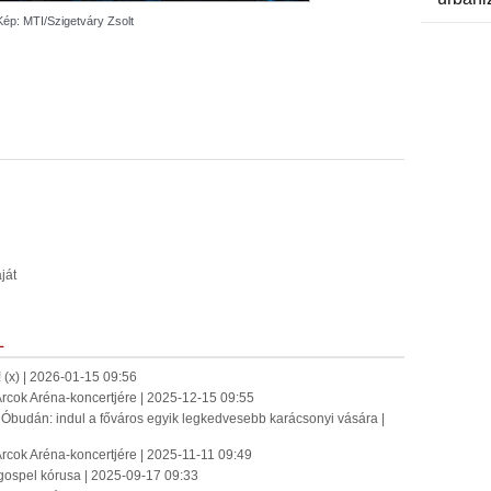
Kép: MTI/Szigetváry Zsolt
ját
L
x) | 2026-01-15 09:56
 Arcok Aréna-koncertjére | 2025-12-15 09:55
udán: indul a főváros egyik legkedvesebb karácsonyi vására |
 Arcok Aréna-koncertjére | 2025-11-11 09:49
 gospel kórusa | 2025-09-17 09:33