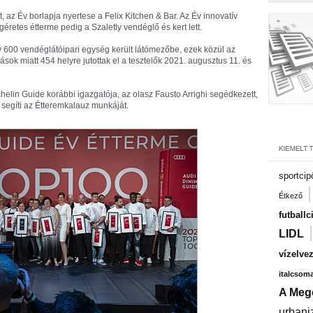
t, az Év borlapja nyertese a Felix Kitchen & Bar. Az Év innovatív
géretes étterme pedig a Szaletly vendéglő és kert lett.
 600 vendéglátóipari egység került látómezőbe, ezek közül az
sok miatt 454 helyre jutottak el a tesztelők 2021. augusztus 11. és
Michelin Guide korábbi igazgatója, az olasz Fausto Arrighi segédkezett,
 segíti az Étteremkalauz munkáját.
sportcip
Étkező
futballc
LIDL
vízelve
italcsom
A Meg
urbani