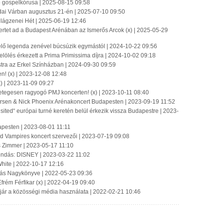
bb gospelkórusa | 2025-08-15 09:58
dai Várban augusztus 21-én | 2025-07-10 09:50
Világzenei Hét | 2025-06-19 12:46
tet ad a Budapest Arénában az Ismerős Arcok (x) | 2025-05-29
 élő legenda zenével búcsúzik egymástól | 2024-10-22 09:56
lölés érkezett a Prima Primissima díjra | 2024-10-02 09:18
stra az Erkel Színházban | 2024-09-30 09:59
n! (x) | 2023-12-08 12:48
x) | 2023-11-09 09:27
rgetegesen ragyogó PMJ koncerten! (x) | 2023-10-11 08:40
ersen & Nick Phoenix Arénakoncert Budapesten | 2023-09-19 11:52
sited“ európai turné keretén belül érkezik vissza Budapestre | 2023-
apesten | 2023-08-01 11:11
od Vampires koncert szervezői | 2023-07-19 09:08
s Zimmer | 2023-05-17 11:10
endás: DISNEY | 2023-03-22 11:02
hite | 2022-10-17 12:16
ás Nagykönyve | 2022-05-23 09:36
Efrém Férfikar (x) | 2022-04-19 09:40
 jár a közösségi média használata | 2022-02-21 10:46