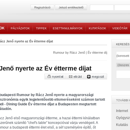
TOK
PÁLYÁZATOK
TIPPEK
ESETTANULMÁNYOK
KUTATÁSOK
VIDEÓTÁR
cz Jenő nyerte az Év étterme díjat
Rumour by Rácz Jenő
|
Év étterme díj
enő nyerte az Év étterme díjat
budapesti Rumour by Rácz Jenő nyerte a magyarországi
sztronómia egyik legjelentősebb elismeréseként számon tartott
di - Dining Guide Év étterme díjat a Budapesten megtartott
játadón.
Internet
Gyógysz
cz Jenő első magyarországi étterme, a hazai éttermi kínálatban
szerűnek számító "chef's table" koncepcióval várja vendégeit. A
Kutatás
mour a budapesti éttermi élet első, a séf személyére építő, őt