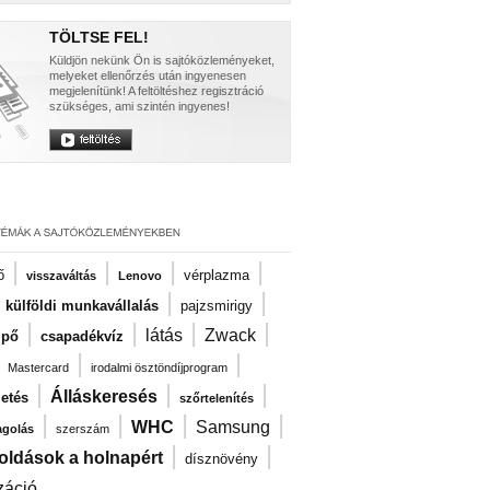
TÖLTSE FEL!
Küldjön nekünk Ön is sajtóközleményeket,
melyeket ellenőrzés után ingyenesen
megjelenítünk! A feltöltéshez regisztráció
szükséges, ami szintén ingyenes!
|
|
|
|
ő
vérplazma
visszaváltás
Lenovo
|
|
|
külföldi munkavállalás
pajzsmirigy
|
|
|
|
látás
Zwack
ipő
csapadékvíz
|
|
|
Mastercard
irodalmi ösztöndíjprogram
|
|
|
Álláskeresés
zetés
szőrtelenítés
|
|
|
|
WHC
Samsung
agolás
szerszám
|
|
oldások a holnapért
dísznövény
záció