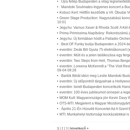
: Újra fellép Budapesten a világ legismerte
: Mandoki Soulmates-Ingyenes koncert a Bu
Kobuci Kert: Hétfőn kezdődik a VII. Óbudai 
Green Stage Production: Nagyszabású koncer
10:01
Jegy.hu: Varnus Xaver & Rhoda Scott: A Két
Prima Primissima Alapítvány: Rekordszámú je
Jegy.hu: Új formában hódít a Palladio Orche
: Best OF Funky bulija Budapesten a 2024-be
eventim: Deák Bill Gyula 75-életműkoncert (
eventim: Múlt és a jelen találkozása egy fe
eventim: Two Steps from Hell, Thomas Berg
eventim: Loreena McKennitt a “The Visit Revi
09-04 09:28
: Bartók Bélát idézi meg Leslie Mandoki Bud
eventim: Új időpontról tárgyalnak a Hollywo
eventim: Ismét Budapesten koncertezik Han
eventim: 100 éves jubileumot ünnepel a leg
MOM Kult: Magyarországra jön Kevin Davy W
OTS-MTI: Megjelent a Magyar Mozdonygyárt
: Április 21-Én Húsvéti Koncertet Ad A Szent 
MTI: Munkahelyi biztonsági kockázatokkal is
|
|
|
1
2
3
következő »