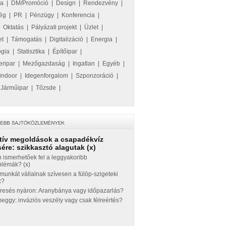
ka
|
DM/Promóció
|
Design
|
Rendezvény
|
ég
|
PR
|
Pénzügy
|
Konferencia
|
|
Oktatás
|
Pályázati projekt
|
Üzlet
|
et
|
Támogatás
|
Digitalizáció
|
Energia
|
ógia
|
Statisztika
|
Építőipar
|
eripar
|
Mezőgazdaság
|
Ingatlan
|
Egyéb
|
indoor
|
Idegenforgalom
|
Szponzoráció
|
|
Járműipar
|
Tőzsde
|
tív megoldások a csapadékvíz
ére: szikkasztó alagutak (x)
 ismerhetőek fel a leggyakoribb
blémák? (x)
munkát vállalnak szívesen a fülöp-szigeteki
k?
eresés nyáron: Aranybánya vagy időpazarlás?
ggy: inváziós veszély vagy csak félreértés?