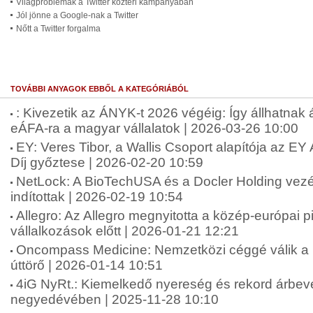
Világproblémák a Twitter köztéri kampányában
Jól jönne a Google-nak a Twitter
Nőtt a Twitter forgalma
TOVÁBBI ANYAGOK EBBŐL A KATEGÓRIÁBÓL
: Kivezetik az ÁNYK-t 2026 végéig: Így állhatnak
eÁFA-ra a magyar vállalatok | 2026-03-26 10:00
EY: Veres Tibor, a Wallis Csoport alapítója az E
Díj győztese | 2026-02-20 10:59
NetLock: A BioTechUSA és a Docler Holding vezére
indítottak | 2026-02-19 10:54
Allegro: Az Allegro megnyitotta a közép-európai 
vállalkozások előtt | 2026-01-21 12:21
Oncompass Medicine: Nemzetközi céggé válik a 
úttörő | 2026-01-14 10:51
4iG NyRt.: Kiemelkedő nyereség és rekord árbev
negyedévében | 2025-11-28 10:10