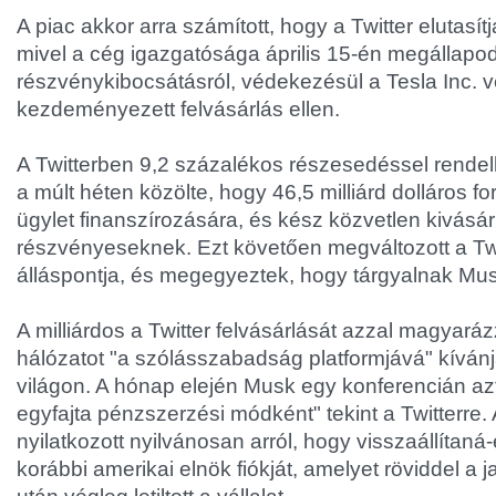
A piac akkor arra számított, hogy a Twitter elutasít
mivel a cég igazgatósága április 15-én megállapod
részvénykibocsátásról, védekezésül a Tesla Inc. ve
kezdeményezett felvásárlás ellen.
A Twitterben 9,2 százalékos részesedéssel rend
a múlt héten közölte, hogy 46,5 milliárd dolláros fo
ügylet finanszírozására, és kész közvetlen kivásárl
részvényeseknek. Ezt követően megváltozott a Twi
álláspontja, és megegyeztek, hogy tárgyalnak Mus
A milliárdos a Twitter felvásárlását azzal magyará
hálózatot "a szólásszabadság platformjává" kívánj
világon. A hónap elején Musk egy konferencián a
egyfajta pénzszerzési módként" tekint a Twitterre
nyilatkozott nyilvánosan arról, hogy visszaállítan
korábbi amerikai elnök fiókját, amelyet röviddel a 