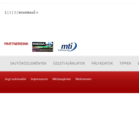
|
|
|
1
2
3
következő »
PARTNEREINK
SAJTÓKÖZLEMÉNYEK
ÜZLETI AJÁNLATOK
PÁLYÁZATOK
TIPPEK
Jogi tudnivalók
Impresszum
Médiaajánlat
Webmester