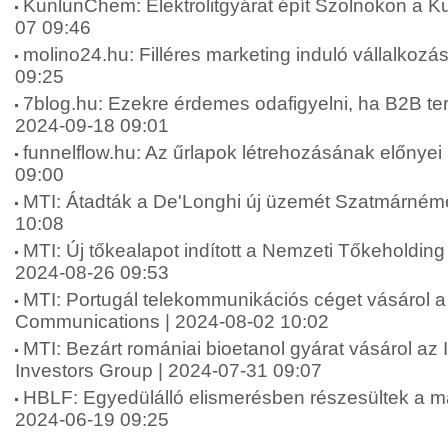
KunlunChem: Elektrolitgyárat épít Szolnokon a 
07 09:46
molino24.hu: Filléres marketing induló vállalkoz
09:25
7blog.hu: Ezekre érdemes odafigyelni, ha B2B terül
2024-09-18 09:01
funnelflow.hu: Az űrlapok létrehozásának előnyei 
09:00
MTI: Átadták a De'Longhi új üzemét Szatmárnéme
10:08
MTI: Új tőkealapot indított a Nemzeti Tőkeholding
2024-08-26 09:53
MTI: Portugál telekommunikációs céget vásárol a 
Communications | 2024-08-02 10:02
MTI: Bezárt romániai bioetanol gyárat vásárol az 
Investors Group | 2024-07-31 09:07
HBLF: Egyedülálló elismerésben részesültek a ma
2024-06-19 09:25