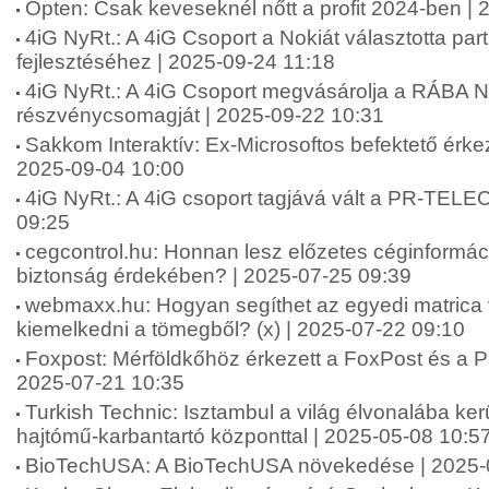
Opten: Csak keveseknél nőtt a profit 2024-ben |
4iG NyRt.: A 4iG Csoport a Nokiát választotta par
fejlesztéséhez | 2025-09-24 11:18
4iG NyRt.: A 4iG Csoport megvásárolja a RÁBA Ny
részvénycsomagját | 2025-09-22 10:31
Sakkom Interaktív: Ex-Microsoftos befektető érke
2025-09-04 10:00
4iG NyRt.: A 4iG csoport tagjává vált a PR-TEL
09:25
cegcontrol.hu: Honnan lesz előzetes céginformáci
biztonság érdekében? | 2025-07-25 09:39
webmaxx.hu: Hogyan segíthet az egyedi matrica 
kiemelkedni a tömegből? (x) | 2025-07-22 09:10
Foxpost: Mérföldkőhöz érkezett a FoxPost és a Pa
2025-07-21 10:35
Turkish Technic: Isztambul a világ élvonalába ker
hajtómű-karbantartó központtal | 2025-05-08 10:5
BioTechUSA: A BioTechUSA növekedése | 2025-