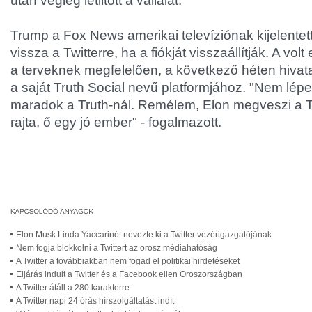
után végleg letiltott a vállalat.
Trump a Fox News amerikai televíziónak kijelentet
vissza a Twitterre, ha a fiókját visszaállítják. A vo
a terveknek megfelelően, a következő héten hivata
a saját Truth Social nevű platformjához. "Nem lépek
maradok a Truth-nál. Remélem, Elon megveszi a Twit
rajta, ő egy jó ember" - fogalmazott.
Elon Musk Linda Yaccarinót nevezte ki a Twitter vezérigazgatójának
Nem fogja blokkolni a Twittert az orosz médiahatóság
A Twitter a továbbiakban nem fogad el politikai hirdetéseket
Eljárás indult a Twitter és a Facebook ellen Oroszországban
A Twitter átáll a 280 karakterre
A Twitter napi 24 órás hírszolgáltatást indít