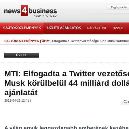
SAJTÓKÖZLEMÉNYEK
ÜZLETI AJÁNLATOK
PÁLYÁZATOK
TIPPEK
SAJTÓKÖZLEMÉNYEK
|
Üzlet
|
Elfogadta a Twitter vezetősége Elon Musk körülbelül 
ÜZLET
MTI: Elfogadta a Twitter vezető
Musk körülbelül 44 milliárd dollá
ajánlatát
2022-04-25 12:41 |
A világ egyik leggazdagabb emberének kezébe 