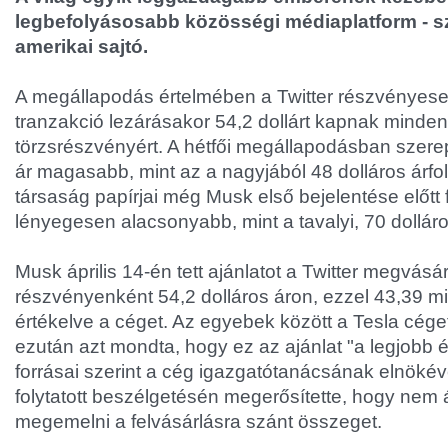
legbefolyásosabb közösségi médiaplatform - s
amerikai sajtó.
A megállapodás értelmében a Twitter részvényesei
tranzakció lezárásakor 54,2 dollárt kapnak minde
törzsrészvényért. A hétfői megállapodásban szere
ár magasabb, mint az a nagyjából 48 dolláros árf
társaság papírjai még Musk első bejelentése előtt 
lényegesen alacsonyabb, mint a tavalyi, 70 dollár
Musk április 14-én tett ajánlatot a Twitter megvásá
részvényenként 54,2 dolláros áron, ezzel 43,39 mill
értékelve a céget. Az egyebek között a Tesla céget
ezután azt mondta, hogy ez az ajánlat "a legjobb é
forrásai szerint a cég igazgatótanácsának elnökéve
folytatott beszélgetésén megerősítette, hogy nem
megemelni a felvásárlásra szánt összeget.