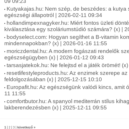
09 09:23
Kutyakajas.hu: Nem szép, de beszédes: a kutya s
egészségi állapotról | 2026-02-11 09:34
hollandimpexnagyker.hu: Miért fontos üzleti dönt
kiválasztása egy szoláriumstúdió számára? (x) | 
bodyselect.com: Hogyan segíthet a B-vitamin kom
mindennapokban? (x) | 2026-01-16 11:55
moriczdental.hu: A modern fogászati rendelők sze
egészségügyben (x) | 2026-01-12 09:43
tarsasjatekok.hu: Ne felejtsd el a játék örömét! (x
resetlifestyleproducts.hu: Az enzimek szerepe az
feldolgozásában (x) | 2025-12-15 10:10
Europafit.hu: Az egészségünk valódi kincs, amit óv
11 11:55
comfortbutor.hu: A spanyol mediterrán stílus kiha
lakberendezésben (x) | 2025-12-11 09:55
|
|
|
1
2
3
következő »