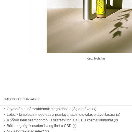
Kép: biola.hu
Cryoterápia: bőrproblémák megoldása a jég erejével (x)
Létezik kíméletes megoldás a nemkívánatos tetoválás eltávolítására (x)
A bőröd több szempontból is szeretni fogja a CBD kozmetikumokat (x)
Bőrbetegségek esetén is segíthet a CBD (x)
Mik a bőrrák első jelei? (x)