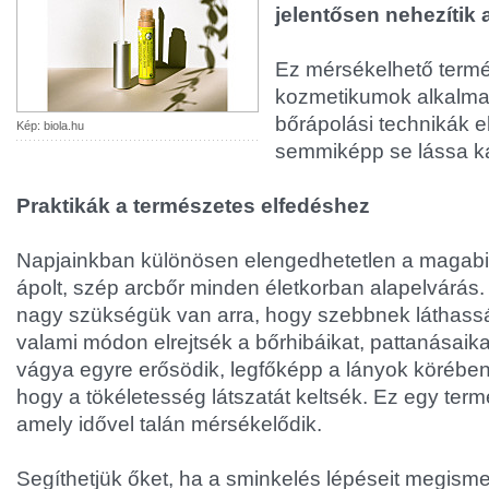
jelentősen nehezítik a 
Ez mérsékelhető term
kozmetikumok alkalmaz
bőrápolási technikák e
Kép: biola.hu
semmiképp se lássa ká
Praktikák a természetes elfedéshez
Napjainkban különösen elengedhetetlen a magabi
ápolt, szép arcbőr minden életkorban alapelvárás
nagy szükségük van arra, hogy szebbnek láthass
valami módon elrejtsék a bőrhibáikat, pattanásaika
vágya egyre erősödik, legfőképp a lányok körébe
hogy a tökéletesség látszatát keltsék. Ez egy ter
amely idővel talán mérsékelődik.
Segíthetjük őket, ha a sminkelés lépéseit megismer