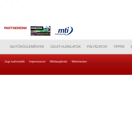
PARTNEREINK
SAJTÓKÖZLEMÉNYEK
ÜZLETI AJÁNLATOK
PÁLYÁZATOK
TIPPEK
Jogi tudnivalók
Impresszum
Médiaajánlat
Webmester