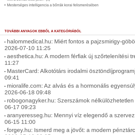
Mesterséges intelligencia a bőrrák korai felismerésében
TOVÁBBI ANYAGOK EBBŐL A KATEGÓRIÁBÓL
halommedical.hu: Miért fontos a pajzsmirigy-göbök
2026-07-10 11:25
aesthetica.hu: A modern férfiak új szőrtelenítési t
11:27
MasterCard: Alkotótárs irodalmi ösztöndíjprogram
09:41
mioralife.com: Az alvás és a hormonális egyensúly
2026-06-18 09:48
robogonagyker.hu: Szerszámok nélkülözhetetlen 
06-17 09:23
aranyeresseg.hu: Mennyi víz elegendő a szervez
06-15 11:00
forgey.hu: Ismerd meg a jövőt: a modern pénztárca