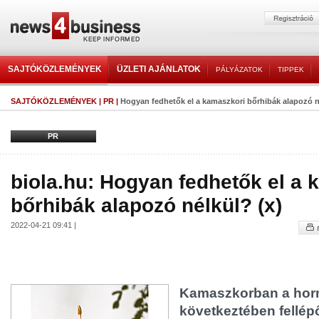
SAJTÓKÖZLEMÉNYEK
ÜZLETI AJÁNLATOK
PÁLYÁZATOK
TIPPEK
SAJTÓKÖZLEMÉNYEK
|
PR
|
Hogyan fedhetők el a kamaszkori bőrhibák alapozó n
PR
biola.hu: Hogyan fedhetők el a 
bőrhibák alapozó nélkül? (x)
2022-04-21 09:41 |
Kamaszkorban a horm
következtében fellé