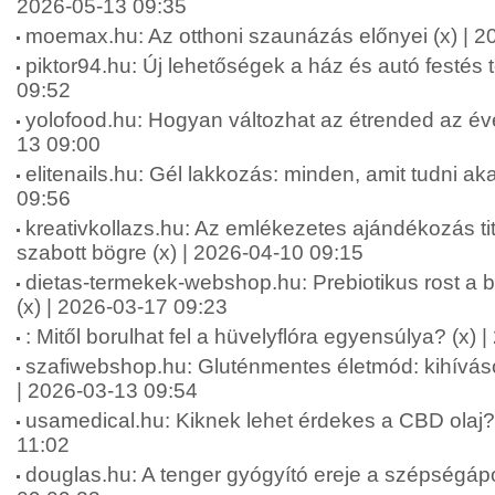
2026-05-13 09:35
moemax.hu: Az otthoni szaunázás előnyei (x) | 2
piktor94.hu: Új lehetőségek a ház és autó festés 
09:52
yolofood.hu: Hogyan változhat az étrended az év
13 09:00
elitenails.hu: Gél lakkozás: minden, amit tudni aka
09:56
kreativkollazs.hu: Az emlékezetes ajándékozás ti
szabott bögre (x) | 2026-04-10 09:15
dietas-termekek-webshop.hu: Prebiotikus rost a b
(x) | 2026-03-17 09:23
: Mitől borulhat fel a hüvelyflóra egyensúlya? (x)
szafiwebshop.hu: Gluténmentes életmód: kihívás
| 2026-03-13 09:54
usamedical.hu: Kiknek lehet érdekes a CBD olaj? 
11:02
douglas.hu: A tenger gyógyító ereje a szépségápo