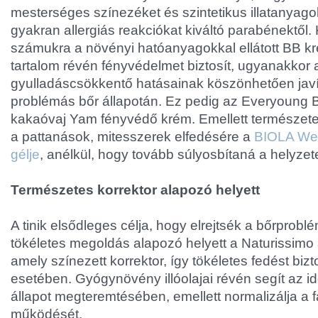
mesterséges színezéket és szintetikus illatanyag
gyakran allergiás reakciókat kiváltó parabénektől. K
számukra a növényi hatóanyagokkal ellátott BB kr
tartalom révén fényvédelmet biztosít, ugyanakkor a
gyulladáscsökkentő hatásainak köszönhetően javít
problémás bőr állapotán. Ez pedig az Everyoung 
kakaóvaj Yam fényvédő krém. Emellett természete
a pattanások, mitesszerek elfedésére a
BIOLA Web
gélje
, anélkül, hogy tovább súlyosbítaná a helyzete
Természetes korrektor alapozó helyett
A tinik elsődleges célja, hogy elrejtsék a bőrprobl
tökéletes megoldás alapozó helyett a Naturissimo a
amely színezett korrektor, így tökéletes fedést biz
esetében. Gyógynövény illóolajai révén segít az id
állapot megteremtésében, emellett normalizálja a 
működését.