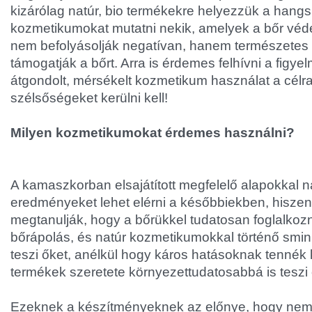
kizárólag natúr, bio termékekre helyezzük a hangs
kozmetikumokat mutatni nekik, amelyek a bőr vé
nem befolyásolják negatívan, hanem természetes
támogatják a bőrt. Arra is érdemes felhívni a figye
átgondolt, mérsékelt kozmetikum használat a célr
szélsőségeket kerülni kell!
Milyen kozmetikumokat érdemes használni?
A kamaszkorban elsajátított megfelelő alapokkal 
eredményeket lehet elérni a későbbiekben, hiszen a
megtanulják, hogy a bőrükkel tudatosan foglalkozn
bőrápolás, és natúr kozmetikumokkal történő smi
teszi őket, anélkül hogy káros hatásoknak tennék 
termékek szeretete környezettudatosabbá is teszi 
Ezeknek a készítményeknek az előnye, hogy nem