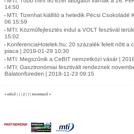
MTI: Több mint 50 ezer látogatót várnak a 26. F
14:50
MTI: Tizenhat kiállító a hetedik Pécsi Csokoládé
06 15:59
MTI: Közműfejlesztés indul a VOLT fesztivál terül
15:02
KonferenciaHotelek.hu: 20 százalék felett nőtt 
piaca | 2019-01-29 10:30
MTI: Megszűnik a CeBIT nemzetközi vásár | 201
MTI: Gasztronómiai fesztivált rendeznek novembe
Balatonfüreden | 2018-11-23 09:15
|
|
|
|
« előző
1
2
3
következő »
PARTNEREINK