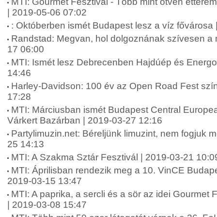
MTI: Gourmet Fesztivál - Több mint ötven étterem
| 2019-05-06 07:02
: Októberben ismét Budapest lesz a víz fővárosa
Randstad: Megvan, hol dolgoznának szívesen a 
17 06:00
MTI: Ismét lesz Debrecenben Hajdúép és Energo
14:46
Harley-Davidson: 100 év az Open Road Fest szí
17:28
MTI: Márciusban ismét Budapest Central Europ
Várkert Bazárban | 2019-03-27 12:16
Partylimuzin.net: Béreljünk limuzint, nem fogjuk 
25 14:13
MTI: A Szakma Sztár Fesztivál | 2019-03-21 10:0
MTI: Áprilisban rendezik meg a 10. VinCE Budap
2019-03-15 13:47
MTI: A paprika, a sercli és a sör az idei Gourmet 
| 2019-03-08 15:47