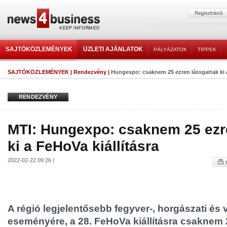
SAJTÓKÖZLEMÉNYEK
ÜZLETI AJÁNLATOK
PÁLYÁZATOK
TIPPEK
SAJTÓKÖZLEMÉNYEK
|
Rendezvény
|
Hungexpo: csaknem 25 ezren látogattak ki a
RENDEZVÉNY
MTI: Hungexpo: csaknem 25 ezre
ki a FeHoVa kiállításra
2022-02-22 09:26 |
A régió legjelentősebb fegyver-, horgászati és 
eseményére, a 28. FeHoVa kiállításra csaknem 