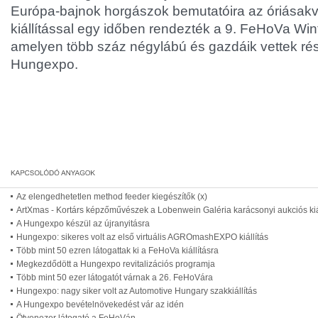
Európa-bajnok horgászok bemutatóira az óriásakv
kiállítással egy időben rendezték a 9. FeHoVa Win
amelyen több száz négylábú és gazdáik vettek részt
Hungexpo.
Az elengedhetetlen method feeder kiegészítők (x)
ArtXmas - Kortárs képzőművészek a Lobenwein Galéria karácsonyi aukciós kiá
A Hungexpo készül az újranyitásra
Hungexpo: sikeres volt az első virtuális AGROmashEXPO kiállítás
Több mint 50 ezren látogattak ki a FeHoVa kiállításra
Megkezdődött a Hungexpo revitalizációs programja
Több mint 50 ezer látogatót várnak a 26. FeHoVára
Hungexpo: nagy siker volt az Automotive Hungary szakkiállítás
A Hungexpo bevételnövekedést vár az idén