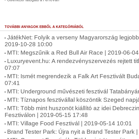
Ötvenezer látogató a FeHoVán
TOVÁBBI ANYAGOK EBBŐL A KATEGÓRIÁBÓL
JátékNet: Folyik a verseny Magyarország legjobb 
2019-10-28 10:00
MTI: Megszűnik a Red Bull Air Race | 2019-06-04
Luxuryevent.hu: A rendezvényszervezés rejtett tit
07:07
MTI: Ismét megrendezik a Falk Art Fesztivált Bu
07:41
MTI: Underground művészeti fesztivál Tatabányá
MTI: Tíznapos fesztivállal köszöntik Szeged napj
MTI: Több mint huszonöt kiállító az idei Debrecz
Fesztiválon | 2019-05-15 17:48
MTI: Village Food Fesztivál | 2019-05-14 10:01
Brand Tester Park: Újra nyit a Brand Tester Park 