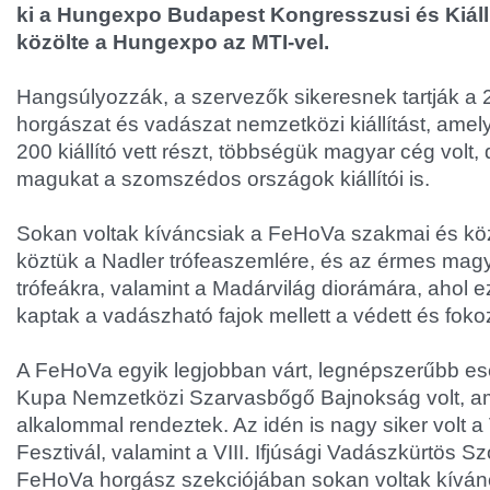
ki a Hungexpo Budapest Kongresszusi és Kiáll
közölte a Hungexpo az MTI-vel.
Hangsúlyozzák, a szervezők sikeresnek tartják a 
horgászat és vadászat nemzetközi kiállítást, ame
200 kiállító vett részt, többségük magyar cég volt, 
magukat a szomszédos országok kiállítói is.
Sokan voltak kíváncsiak a FeHoVa szakmai és kö
köztük a Nadler trófeaszemlére, és az érmes mag
trófeákra, valamint a Madárvilág diorámára, ahol e
kaptak a vadászható fajok mellett a védett és fokoz
A FeHoVa egyik legjobban várt, legnépszerűbb 
Kupa Nemzetközi Szarvasbőgő Bajnokság volt, ame
alkalommal rendeztek. Az idén is nagy siker volt 
Fesztivál, valamint a VIII. Ifjúsági Vadászkürtös Sz
FeHoVa horgász szekciójában sokan voltak kívánc