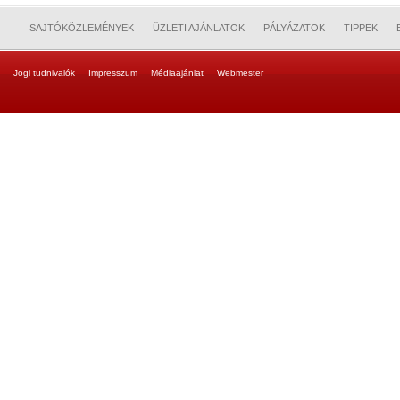
SAJTÓKÖZLEMÉNYEK
ÜZLETI AJÁNLATOK
PÁLYÁZATOK
TIPPEK
Jogi tudnivalók
Impresszum
Médiaajánlat
Webmester