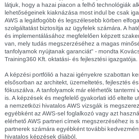
látjuk, hogy a hazai piacon a felhő technológiák 
lehetőségeinek kiaknázása most indul be csak ig
AWS a legátfogóbb és legszélesebb körben elfogad
szolgáltatást biztosítja az ügyfelek számára. A h
és implementálásához megfelelően képzett szake
van, mely tudás megszerzéséhez a magas minősé
tanfolyamok nyújtanak garanciát" - mondta Kovács
Training360 Kft. oktatási- és fejlesztési igazgatója.
A képzési portfólió a hazai igényekre szabottan ker
elsősorban az architekt, üzemeltetés, fejlesztés és
fókuszálva. A tanfolyamok már elérhetők tantermi
is. A képzések és megfelelő gyakorlati idő eltelte 
a nemzetközi hivatalos AWS vizsgák is megszerez
egyébként az AWS-sel foglalkozó vagy azt haszná
elérhető AWS partneri címek megszerzéséhez is 
partnerek számára egyébként további kedvezmény
hivatalos képzések díjából.