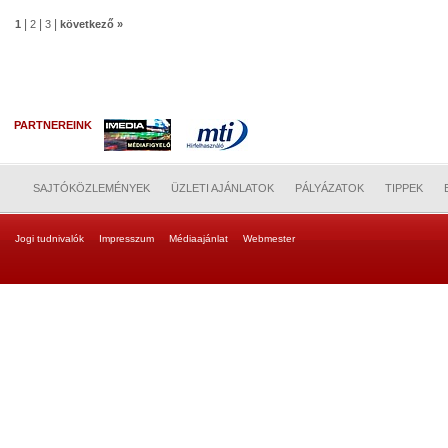
|
|
|
1
2
3
következő »
PARTNEREINK
SAJTÓKÖZLEMÉNYEK
ÜZLETI AJÁNLATOK
PÁLYÁZATOK
TIPPEK
Jogi tudnivalók
Impresszum
Médiaajánlat
Webmester