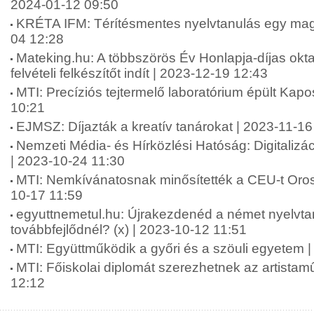
2024-01-12 09:50
KRÉTA IFM: Térítésmentes nyelvtanulás egy mag
04 12:28
Mateking.hu: A többszörös Év Honlapja-díjas okta
felvételi felkészítőt indít | 2023-12-19 12:43
MTI: Precíziós tejtermelő laboratórium épült Kap
10:21
EJMSZ: Díjazták a kreatív tanárokat | 2023-11-16
Nemzeti Média- és Hírközlési Hatóság: Digitalizá
| 2023-10-24 11:30
MTI: Nemkívánatosnak minősítették a CEU-t Oro
10-17 11:59
egyuttnemetul.hu: Újrakezdenéd a német nyelvta
továbbfejlődnél? (x) | 2023-10-12 11:51
MTI: Együttműködik a győri és a szöuli egyetem 
MTI: Főiskolai diplomát szerezhetnek az artista
12:12