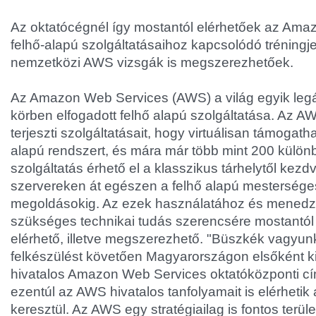
Az oktatócégnél így mostantól elérhetőek az Am
felhő-alapú szolgáltatásaihoz kapcsolódó tréningje
nemzetközi AWS vizsgák is megszerezhetőek.
Az Amazon Web Services (AWS) a világ egyik leg
körben elfogadott felhő alapú szolgáltatása. Az 
terjeszti szolgáltatásait, hogy virtuálisan támogat
alapú rendszert, és mára már több mint 200 külön
szolgáltatás érhető el a klasszikus tárhelytől kezd
szervereken át egészen a felhő alapú mesterséges 
megoldásokig. Az ezek használatához és mened
szükséges technikai tudás szerencsére mostantó
elérhető, illetve megszerezhető. "Büszkék vagyun
felkészülést követően Magyarországon elsőként k
hivatalos Amazon Web Services oktatóközponti cím
ezentúl az AWS hivatalos tanfolyamait is elérhetik
keresztül. Az AWS egy stratégiailag is fontos terü