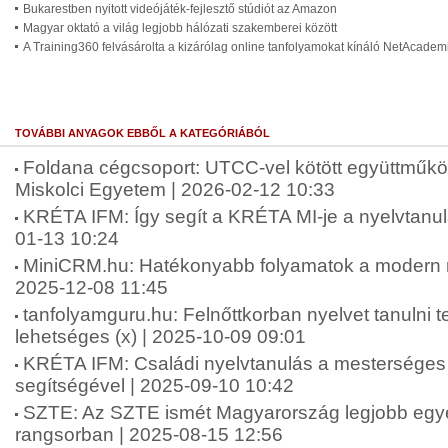
Bukarestben nyitott videójáték-fejlesztő stúdiót az Amazon
Magyar oktató a világ legjobb hálózati szakemberei között
A Training360 felvásárolta a kizárólag online tanfolyamokat kínáló NetAcadem
TOVÁBBI ANYAGOK EBBŐL A KATEGÓRIÁBÓL
Foldana cégcsoport: UTCC-vel kötött együttműkö
Miskolci Egyetem | 2026-02-12 10:33
KRÉTA IFM: Így segít a KRÉTA MI-je a nyelvtanu
01-13 10:24
MiniCRM.hu: Hatékonyabb folyamatok a modern ny
2025-12-08 11:45
tanfolyamguru.hu: Felnőttkorban nyelvet tanulni
lehetséges (x) | 2025-10-09 09:01
KRÉTA IFM: Családi nyelvtanulás a mesterséges i
segítségével | 2025-09-10 10:42
SZTE: Az SZTE ismét Magyarország legjobb e
rangsorban | 2025-08-15 12:56