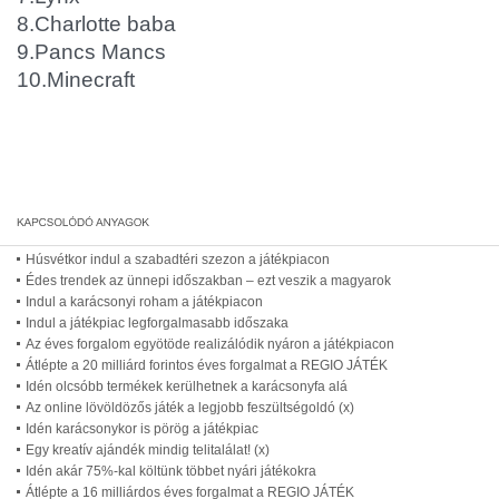
8.Charlotte baba
9.Pancs Mancs
10.Minecraft
Húsvétkor indul a szabadtéri szezon a játékpiacon
Édes trendek az ünnepi időszakban – ezt veszik a magyarok
Indul a karácsonyi roham a játékpiacon
Indul a játékpiac legforgalmasabb időszaka
Az éves forgalom egyötöde realizálódik nyáron a játékpiacon
Átlépte a 20 milliárd forintos éves forgalmat a REGIO JÁTÉK
Idén olcsóbb termékek kerülhetnek a karácsonyfa alá
Az online lövöldözős játék a legjobb feszültségoldó (x)
Idén karácsonykor is pörög a játékpiac
Egy kreatív ajándék mindig telitalálat! (x)
Idén akár 75%-kal költünk többet nyári játékokra
Átlépte a 16 milliárdos éves forgalmat a REGIO JÁTÉK