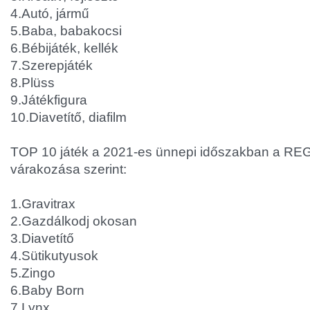
4.Autó, jármű
5.Baba, babakocsi
6.Bébijáték, kellék
7.Szerepjáték
8.Plüss
9.Játékfigura
10.Diavetítő, diafilm
TOP 10 játék a 2021-es ünnepi időszakban a R
várakozása szerint:
1.Gravitrax
2.Gazdálkodj okosan
3.Diavetítő
4.Sütikutyusok
5.Zingo
6.Baby Born
7.Lynx