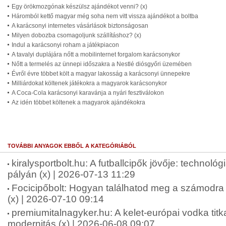
Egy örökmozgónak készülsz ajándékot venni? (x)
Háromból kettő magyar még soha nem vitt vissza ajándékot a boltba
A karácsonyi internetes vásárlások biztonságosan
Milyen dobozba csomagoljunk szállításhoz? (x)
Indul a karácsonyi roham a játékpiacon
A tavalyi duplájára nőtt a mobilinternet forgalom karácsonykor
Nőtt a termelés az ünnepi időszakra a Nestlé diósgyőri üzemében
Évről évre többet költ a magyar lakosság a karácsonyi ünnepekre
Milliárdokat költenek játékokra a magyarok karácsonykor
A Coca-Cola karácsonyi karavánja a nyári fesztiválokon
Az idén többet költenek a magyarok ajándékokra
TOVÁBBI ANYAGOK EBBŐL A KATEGÓRIÁBÓL
kiralysportbolt.hu: A futballcipők jövője: technológ
pályán (x) | 2026-07-13 11:29
Focicipőbolt: Hogyan találhatod meg a számodra 
(x) | 2026-07-10 09:14
premiumitalnagyker.hu: A kelet-európai vodka tit
modernitás (x) | 2026-06-08 09:07