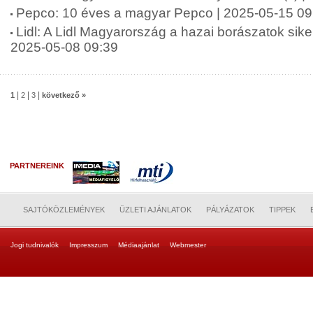
Pepco: 10 éves a magyar Pepco | 2025-05-15 09
Lidl: A Lidl Magyarország a hazai borászatok siker
2025-05-08 09:39
|
|
|
1
2
3
következő »
PARTNEREINK
SAJTÓKÖZLEMÉNYEK
ÜZLETI AJÁNLATOK
PÁLYÁZATOK
TIPPEK
Jogi tudnivalók
Impresszum
Médiaajánlat
Webmester