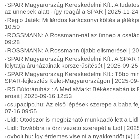
SPAR Magyarország Kereskedelmi Kft.: A tudatos
az ünnepek alatt - így reagál a SPAR | 2025-11-24
Regio Játék: Milliárdos karácsonyi költés a játék
10:50
ROSSMANN: A Rossmann-nál az ünnep a családró
09:28
ROSSMANN: A Rossmann újabb elismerései | 20
SPAR Magyarország Kereskedelmi Kft.: A SPAR
folytatja áruházainak korszerűsítését | 2025-09-25
SPAR Magyarország Kereskedelmi Kft.: Több mint 2
SPAR-fejlesztés Kelet-Magyarországon | 2025-09
RS Bútoráruház : A MediaMarkt Békéscsabán is 
erősít | 2025-09-16 12:53
csupacipo.hu: Az első lépések szerepe a baba fej
07-16 09:55
Lidl: Ötödször is megbízható munkaadó lett a Lid
Lidl: Továbbra is őrzi vezető szerepét a Lidl | 20
ovbolt.hu: Így érdemes viselni a nyakkendőt (x) 