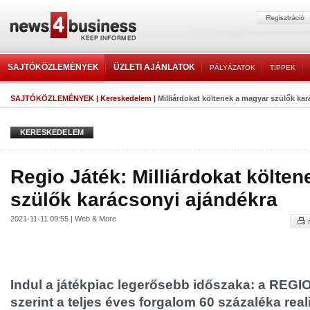
SAJTÓKÖZLEMÉNYEK
ÜZLETI AJÁNLATOK
PÁLYÁZATOK
TIPPEK
SAJTÓKÖZLEMÉNYEK
|
Kereskedelem
|
Milliárdokat költenek a magyar szülők ka
KERESKEDELEM
Regio Játék: Milliárdokat költe
szülők karácsonyi ajándékra
2021-11-11 09:55 | Web & More
Indul a játékpiac legerősebb időszaka: a REGI
szerint a teljes éves forgalom 60 százaléka rea