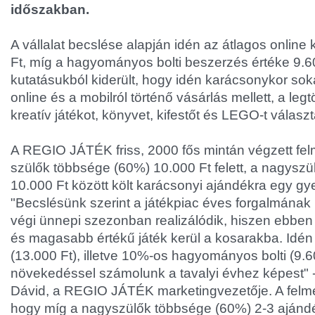
időszakban.
A vállalat becslése alapján idén az átlagos online
Ft, míg a hagyományos bolti beszerzés értéke 9.60
kutatásukból kiderült, hogy idén karácsonykor so
online és a mobilról történő vásárlás mellett, a leg
kreatív játékot, könyvet, kifestőt és LEGO-t választ
A REGIO JÁTÉK friss, 2000 fős mintán végzett fel
szülők többsége (60%) 10.000 Ft felett, a nagyszül
10.000 Ft között költ karácsonyi ajándékra egy g
"Becslésünk szerint a játékpiac éves forgalmának
végi ünnepi szezonban realizálódik, hiszen ebben
és magasabb értékű játék kerül a kosarakba. Idén
(13.000 Ft), illetve 10%-os hagyományos bolti (9.6
növekedéssel számolunk a tavalyi évhez képest" 
Dávid, a REGIO JÁTÉK marketingvezetője. A felmér
hogy míg a nagyszülők többsége (60%) 2-3 ajándé