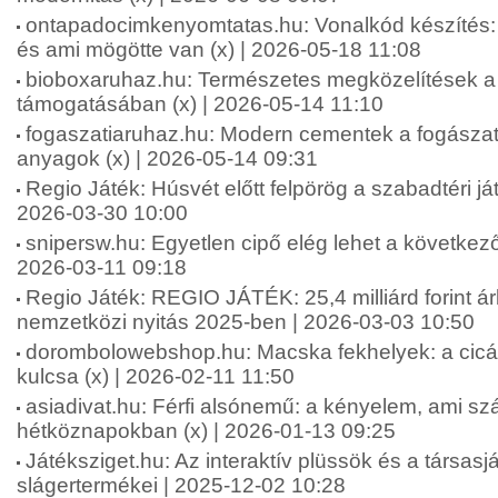
ontapadocimkenyomtatas.hu: Vonalkód készíté
és ami mögötte van (x) | 2026-05-18 11:08
bioboxaruhaz.hu: Természetes megközelítések a f
támogatásában (x) | 2026-05-14 11:10
fogaszatiaruhaz.hu: Modern cementek a fogásza
anyagok (x) | 2026-05-14 09:31
Regio Játék: Húsvét előtt felpörög a szabadtéri ját
2026-03-30 10:00
snipersw.hu: Egyetlen cipő elég lehet a következő
2026-03-11 09:18
Regio Játék: REGIO JÁTÉK: 25,4 milliárd forint á
nemzetközi nyitás 2025-ben | 2026-03-03 10:50
dorombolowebshop.hu: Macska fekhelyek: a cic
kulcsa (x) | 2026-02-11 11:50
asiadivat.hu: Férfi alsónemű: a kényelem, ami sz
hétköznapokban (x) | 2026-01-13 09:25
Játéksziget.hu: Az interaktív plüssök és a társas
slágertermékei | 2025-12-02 10:28