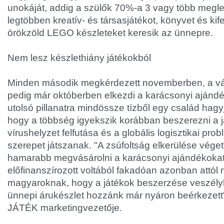
unokáját, addig a szülők 70%-a 3 vagy több meglepe
legtöbben kreatív- és társasjátékot, könyvet és kifes
örökzöld LEGO készleteket keresik az ünnepre.
Nem lesz készlethiány játékokból
Minden második megkérdezett novemberben, a v
pedig már októberben elkezdi a karácsonyi ajánd
utolsó pillanatra mindössze tízből egy család hagy
hogy a többség igyekszik korábban beszerezni a j
vírushelyzet felfutása és a globális logisztikai prob
szerepet játszanak. "A zsúfoltság elkerülése vége
hamarabb megvásárolni a karácsonyi ajándékokat.
előfinanszírozott voltából fakadóan azonban attól n
magyaroknak, hogy a játékok beszerzése veszélyb
ünnepi árukészlet hozzánk már nyáron beérkezett
JÁTÉK marketingvezetője.