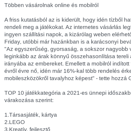
Többen vásárolnak online és mobilról
A friss kutatásból az is kiderült, hogy idén tízből h
rendeli meg a játékokat. Az internetes vásárlás le
ingyen szállítási napok, a kizárólag weben elérhet
Friday, utóbbi már hazánkban is a karácsonyi bev
"Az egyszerűség, gyorsaság, a sokszor nagyobb v
leginkább az árak könnyű összehasonlítása tereli
irányába az embereket. Emellett a mobilról indítot
évről évre nő, idén már 16%-kal több rendelés érk
mobileszközökről tavalyhoz képest" - tette hozzá 
TOP 10 játékkategória a 2021-es ünnepi idősza
várakozása szerint:
1.Társasjáték, kártya
2.LEGO
3.Kreatív, fejlesztő