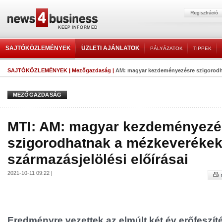
SAJTÓKÖZLEMÉNYEK
ÜZLETI AJÁNLATOK
PÁLYÁZATOK
TIPPEK
SAJTÓKÖZLEMÉNYEK
|
Mezőgazdaság
|
AM: magyar kezdeményezésre szigorodha
MEZŐGAZDASÁG
MTI: AM: magyar kezdeményezé
szigorodhatnak a mézkeveréke
származásjelölési előírásai
2021-10-11 09:22 |
Eredményre vezettek az elmúlt két év erőfeszíté