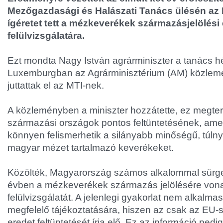
Mezőgazdasági és Halászati Tanács ülésén az 
ígéretet tett a mézkeverékek származásjelölési
felülvizsgálatára.
Ezt mondta Nagy István agrárminiszter a tanács hé
Luxemburgban az Agrárminisztérium (AM) közlemé
juttattak el az MTI-nek.
A közleményben a miniszter hozzátette, ez megter
származási országok pontos feltüntetésének, amel
könnyen felismerhetik a silányabb minőségű, túl
magyar mézet tartalmazó keverékeket.
Közölték, Magyarország számos alkalommal sürget
évben a mézkeverékek származás jelölésére vona
felülvizsgálatát. A jelenlegi gyakorlat nem alkalma
megfelelő tájékoztatására, hiszen az csak az EU-s, 
eredet feltüntetését írja elő. Ez az információ pe