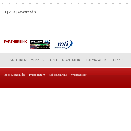
|
|
|
1
2
3
következő »
PARTNEREINK
SAJTÓKÖZLEMÉNYEK
ÜZLETI AJÁNLATOK
PÁLYÁZATOK
TIPPEK
Jogi tudnivalók
Impresszum
Médiaajánlat
Webmester