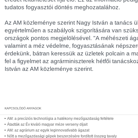
tudatos fogyasztói döntés meghozatalához.
Az AM közleménye szerint Nagy István a tanács ü
egyértelműen a szabályok szigorítására van szük
országok pontos megjelölésével. "A méhészeti ág
valamint a méz védelme, fogyasztásának népszer
érdekünk, bátran keressük az üzletek polcain a m
fel a figyelmet az agrárminiszterek hétfői tanács
István az AM közleménye szerint.
AM: a precíziós technológia a hatékony mezőgazdaság feltétele
Átadták az Év kiváló magyar méze verseny díjait
AM: az agrárium az egyik leginnovatívabb ágazat
Nőtt a mezőgazdasági gépek beszerzésére fordított összeg tavaly