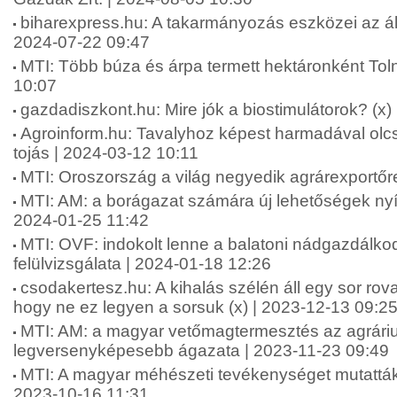
biharexpress.hu: A takarmányozás eszközei az áll
2024-07-22 09:47
MTI: Több búza és árpa termett hektáronként To
10:07
gazdadiszkont.hu: Mire jók a biostimulátorok? (x)
Agroinform.hu: Tavalyhoz képest harmadával olcs
tojás | 2024-03-12 10:11
MTI: Oroszország a világ negyedik agrárexportőr
MTI: AM: a borágazat számára új lehetőségek nyí
2024-01-25 11:42
MTI: OVF: indokolt lenne a balatoni nádgazdálkod
felülvizsgálata | 2024-01-18 12:26
csodakertesz.hu: A kihalás szélén áll egy sor rova
hogy ne ez legyen a sorsuk (x) | 2023-12-13 09:2
MTI: AM: a magyar vetőmagtermesztés az agrári
legversenyképesebb ágazata | 2023-11-23 09:49
MTI: A magyar méhészeti tevékenységet mutatták
2023-10-16 11:31