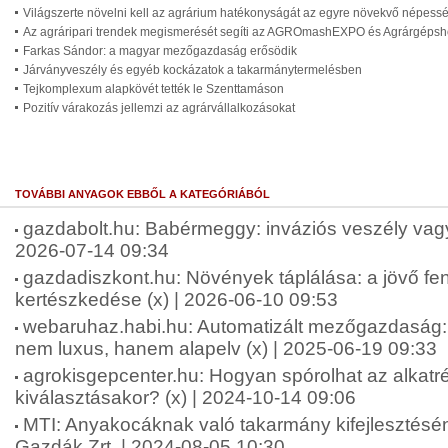
Világszerte növelni kell az agrárium hatékonyságát az egyre növekvő népess
Az agráripari trendek megismerését segíti az AGROmashEXPO és Agrárgéps
Farkas Sándor: a magyar mezőgazdaság erősödik
Járványveszély és egyéb kockázatok a takarmánytermelésben
Tejkomplexum alapkövét tették le Szenttamáson
Pozitív várakozás jellemzi az agrárvállalkozásokat
TOVÁBBI ANYAGOK EBBŐL A KATEGÓRIÁBÓL
gazdabolt.hu: Babérmeggy: inváziós veszély vagy 
2026-07-14 09:34
gazdadiszkont.hu: Növények táplálása: a jövő fen
kertészkedése (x) | 2026-06-10 09:53
webaruhaz.habi.hu: Automatizált mezőgazdaság: 
nem luxus, hanem alapelv (x) | 2025-06-19 09:33
agrokisgepcenter.hu: Hogyan spórolhat az alkatr
kiválasztásakor? (x) | 2024-10-14 09:06
MTI: Anyakocáknak való takarmány kifejlesztésén
Gazdák Zrt. | 2024-08-05 10:30