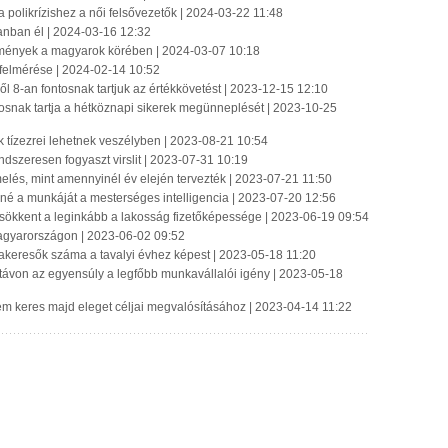
olikrízishez a női felsővezetők | 2024-03-22 11:48
anban él | 2024-03-16 12:32
emények a magyarok körében | 2024-03-07 10:18
e felmérése | 2024-02-14 10:52
-ből 8-an fontosnak tartjuk az értékkövetést | 2023-12-15 12:10
osnak tartja a hétköznapi sikerek megünneplését | 2023-10-25
 tízezrei lehetnek veszélyben | 2023-08-21 10:54
ndszeresen fogyaszt virslit | 2023-07-31 10:19
emelés, mint amennyinél év elején tervezték | 2023-07-21 11:50
tené a munkáját a mesterséges intelligencia | 2023-07-20 12:56
ökkent a leginkább a lakosság fizetőképessége | 2023-06-19 09:54
Magyarországon | 2023-06-02 09:52
kakeresők száma a tavalyi évhez képest | 2023-05-18 11:20
ú távon az egyensúly a legfőbb munkavállalói igény | 2023-05-18
y nem keres majd eleget céljai megvalósításához | 2023-04-14 11:22