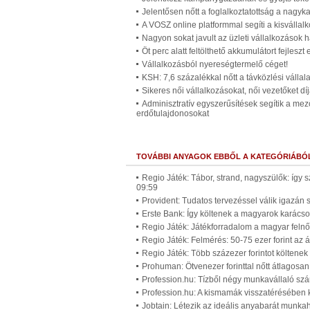
Jelentősen nőtt a foglalkoztatottság a nagyka
A VOSZ online platformmal segíti a kisvállal
Nagyon sokat javult az üzleti vállalkozások 
Öt perc alatt feltölthető akkumulátort fejlesz
Vállalkozásból nyereségtermelő céget!
KSH: 7,6 százalékkal nőtt a távközlési vállal
Sikeres női vállalkozásokat, női vezetőket dí
Adminisztratív egyszerűsítések segítik a me
erdőtulajdonosokat
TOVÁBBI ANYAGOK EBBŐL A KATEGÓRIÁBÓ
Regio Játék: Tábor, strand, nagyszülők: így 
09:59
Provident: Tudatos tervezéssel válik igazán
Erste Bank: Így költenek a magyarok karácso
Regio Játék: Játékforradalom a magyar felnő
Regio Játék: Felmérés: 50-75 ezer forint az 
Regio Játék: Több százezer forintot költenek
Prohuman: Ötvenezer forinttal nőtt átlagosan
Profession.hu: Tízből négy munkavállaló szá
Profession.hu: A kismamák visszatérésében 
Jobtain: Létezik az ideális anyabarát munk