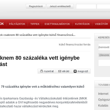
TOK
PÁLYÁZATOK
TIPPEK
ESETTANULMÁNYOK
KUTATÁSOK
VIDEÓTÁR
ok csaknem 80 százaléka vett igénybe külső finanszírozá...
külső finanszírozási forrás
aknem 80 százaléka vett igénybe
ást
ok 79 százaléka igénybe vett a működéséhez valamilyen külső
Internet
 és Iparkamara Gazdaság- és Vállalkozáskutató Intézetének (MKIK
Gyógysz
eplő adatok a GVI legfrissebb negyedéves konjunktúrafelvételéből
Kutatás
lalkoztató hazai vállalkozást kérdeztek meg.