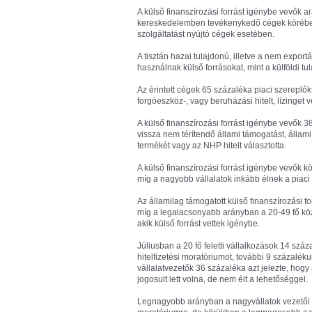
A külső finanszírozási forrást igénybe vevők 
kereskedelemben tevékenykedő cégek körében,
szolgáltatást nyújtó cégek esetében.
A tisztán hazai tulajdonú, illetve a nem expo
használnak külső forrásokat, mint a külföldi t
Az érintett cégek 65 százaléka piaci szereplők
forgóeszköz-, vagy beruházási hitelt, lízinget 
A külső finanszírozási forrást igénybe vevők 
vissza nem térítendő állami támogatást, álla
termékét vagy az NHP hitelt választotta.
A külső finanszírozási forrást igénybe vevők kö
míg a nagyobb vállalatok inkább élnek a piac
Az államilag támogatott külső finanszírozási 
míg a legalacsonyabb arányban a 20-49 fő közö
akik külső forrást vettek igénybe.
Júliusban a 20 fő feletti vállalkozások 14 szá
hitelfizetési moratóriumot, további 9 százalék
vállalatvezetők 36 százaléka azt jelezte, hog
jogosult lett volna, de nem élt a lehetőséggel.
Legnagyobb arányban a nagyvállatok vezetői vá