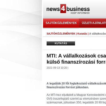
SAJTÓKÖZLEMÉNYEK
ÜZLETI AJÁNLA
SAJTÓKÖZLEMÉNYEK
|
Kutatás
|
A vállalkozás
KUTATÁS
MTI: A vállalkozások cs
külső finanszírozási forr
2021-09-13 10:20 |
A legalább 20 főt foglalkoztató vállalkozás
finanszírozási forrást júliusban.
Az MTI-hez eljuttatott a Magyar Kereskedelmi
GVI) összefoglaló szerint az elemzésben szer
származnak, júliusban 350, legalább 20 főt fog