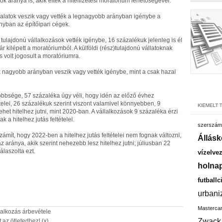
aránya is, akik éltek a hitelfizetési moratórium lehetőségével.
llalatok veszik vagy vették a legnagyobb arányban igénybe a
ányban az építőipari cégek.
 tulajdonú vállalkozások vették igénybe, 16 százalékuk jelenleg is él
r kilépett a moratóriumból. A külföldi (rész)tulajdonú vállatoknak
 volt jogosult a moratóriumra.
ek nagyobb arányban veszik vagy vették igénybe, mint a csak hazai
többsége, 57 százaléka úgy véli, hogy idén az előző évhez
ételei, 26 százalékuk szerint viszont valamivel könnyebben, 9
et hitelhez jutni, mint 2020-ban. A vállalkozások 9 százaléka érzi
 a hitelhez jutás feltételei.
szerszám
ámít, hogy 2022-ben a hitelhez jutás feltételei nem fognak változni,
Állásk
 aránya, akik szerint nehezebb lesz hitelhez jutni; júliusban 22
álaszolta ezt.
vízelve
holnap
futballc
urbani
Masterca
lalkozás árbevétele
Zwack
az ötletedhez! (x)