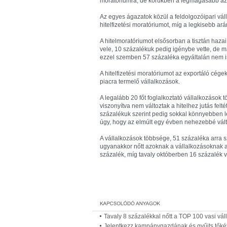
moratóriumra, de körükben a legmagasabb azok 
Az egyes ágazatok közül a feldolgozóipari vá
hitelfizetési moratóriumot, míg a legkisebb ar
A hitelmoratóriumot elsősorban a tisztán hazai
vele, 10 százalékuk pedig igénybe vette, de má
ezzel szemben 57 százaléka egyáltalán nem is
A hitelfizetési moratóriumot az exportáló cég
piacra termelő vállalkozások.
A legalább 20 főt foglalkoztató vállalkozások 
viszonyítva nem változtak a hitelhez jutás felt
százalékuk szerint pedig sokkal könnyebben leh
úgy, hogy az elmúlt egy évben nehezebbé váltak
A vállalkozások többsége, 51 százaléka arra sz
ugyanakkor nőtt azoknak a vállalkozásoknak az
százalék, míg tavaly októberben 16 százalék v
Tavaly 8 százalékkal nőtt a TOP 100 vasi vál
Jelentkezz kampánygazdának és gyűjts tőkét 