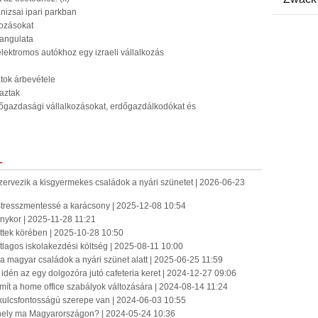
nizsai ipari parkban
kozásokat
hangulata
t elektromos autókhoz egy izraeli vállalkozás
atok árbevétele
jaztak
zőgazdasági vállalkozásokat, erdőgazdálkodókat és
L
szervezik a kisgyermekes családok a nyári szünetet | 2026-06-23
 stresszmentessé a karácsony | 2025-12-08 10:54
nykor | 2025-11-28 11:21
ttek körében | 2025-10-28 10:50
átlagos iskolakezdési költség | 2025-08-11 10:00
 a magyar családok a nyári szünet alatt | 2025-06-25 11:59
 idén az egy dolgozóra jutó cafeteria keret | 2024-12-27 09:06
mít a home office szabályok változására | 2024-08-14 11:24
kulcsfontosságú szerepe van | 2024-06-03 10:55
ahely ma Magyarországon? | 2024-05-24 10:36