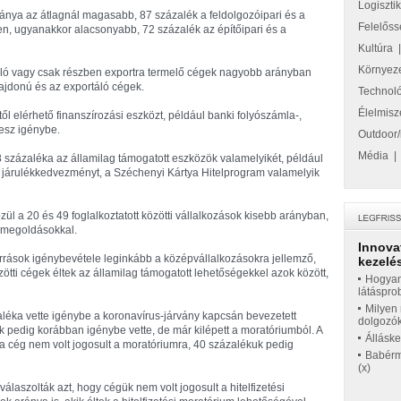
Logiszti
aránya az átlagnál magasabb, 87 százalék a feldolgozóipari és a
Felelőss
 ugyanakkor alacsonyabb, 72 százalék az építőipari és a
Kultúra
Környez
rtáló vagy csak részben exportra termelő cégek nagyobb arányban
ulajdonú és az exportáló cégek.
Technol
Élelmisz
től elérhető finanszírozási eszközt, például banki folyószámla-,
vesz igénybe.
Outdoor/
Média
38 százaléka az államilag támogatott eszközök valamelyikét, például
mi járulékkedvezményt, a Széchenyi Kártya Hitelprogram valamelyik
zül a 20 és 49 foglalkoztatott közötti vállalkozások kisebb arányban,
i megoldásokkal.
Innova
források igénybevétele leginkább a középvállalkozásokra jellemző,
kezelés
tti cégek éltek az államilag támogatott lehetőségekkel azok között,
Hogyan
látáspro
Milyen 
zaléka vette igénybe a koronavírus-járvány kapcsán bevezetett
dolgozó
uk pedig korábban igénybe vette, de már kilépett a moratóriumból. A
Állásk
y a cég nem volt jogosult a moratóriumra, 40 százalékuk pedig
Babérme
(x)
laszolták azt, hogy cégük nem volt jogosult a hitelfizetési