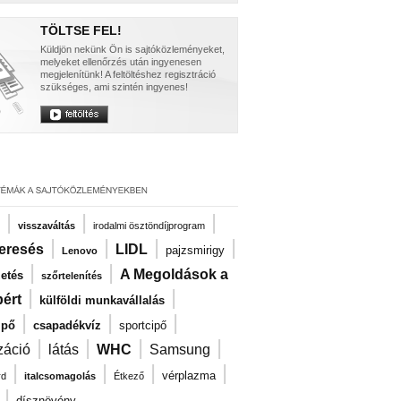
TÖLTSE FEL!
Küldjön nekünk Ön is sajtóközleményeket,
melyeket ellenőrzés után ingyenesen
megjelenítünk! A feltöltéshez regisztráció
szükséges, ami szintén ingyenes!
|
|
|
visszaváltás
irodalmi ösztöndíjprogram
|
|
|
|
eresés
LIDL
pajzsmirigy
Lenovo
|
|
A Megoldások a
zetés
szőrtelenítés
|
|
ért
külföldi munkavállalás
|
|
|
ipő
csapadékvíz
sportcipő
|
|
|
|
záció
látás
WHC
Samsung
|
|
|
|
vérplazma
rd
italcsomagolás
Étkező
|
dísznövény