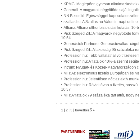
KPMG: Meglepően gyorsan alkalmazkodtak a p
Generali: A magyarok négyötöde saját ingatl
NN Biztosító: Egészséggel kapcsolatos vél
szallas.hu: A Szallas.hu Valentin-napi onlin
Allianz: Allianz otthonbiztosítási kutatás: 10
Pick Szeged Zrt.: A magyarok négyötöde font
10:54
Generációk Partnere: Generációváltás: cégek
Pick Szeged Zrt.: A lakosság 95 százaléka re
Profession.hu: Több vállalatnál volt fizetés
Profession.hu: A fiatalok 40%-a szerint segí
Intrum: Nyugat- és Közép-Magyarországon cs
MTI: Az elektronikus fizetés Európában és 
Profession.hu: Jelentősen nőtt az aktív mun
Profession.hu: Rövid távon a fizetés, hossz
10:37
MTI: A fiatalok 79 százaléka tart attól, hog
|
|
|
1
2
3
következő »
PARTNEREINK