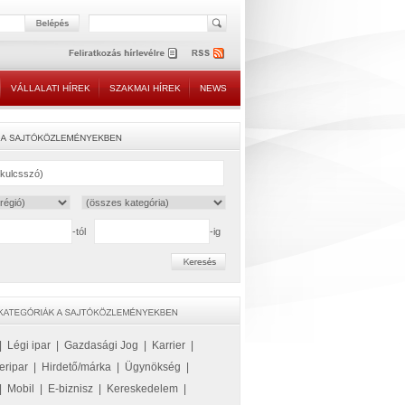
VÁLLALATI HÍREK
SZAKMAI HÍREK
NEWS
-tól
-ig
|
Légi ipar
|
Gazdasági Jog
|
Karrier
|
eripar
|
Hirdető/márka
|
Ügynökség
|
|
Mobil
|
E-biznisz
|
Kereskedelem
|