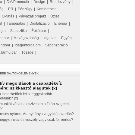
ka
|
DM/Promóció
|
Design
|
Rendezvény
|
ég
|
PR
|
Pénzügy
|
Konferencia
|
|
Oktatás
|
Pályázati projekt
|
Üzlet
|
et
|
Támogatás
|
Digitalizáció
|
Energia
|
ógia
|
Statisztika
|
Építőipar
|
eripar
|
Mezőgazdaság
|
Ingatlan
|
Egyéb
|
indoor
|
Idegenforgalom
|
Szponzoráció
|
|
Járműipar
|
Tőzsde
|
tív megoldások a csapadékvíz
ére: szikkasztó alagutak (x)
 ismerhetőek fel a leggyakoribb
blémák? (x)
munkát vállalnak szívesen a fülöp-szigeteki
k?
eresés nyáron: Aranybánya vagy időpazarlás?
ggy: inváziós veszély vagy csak félreértés?