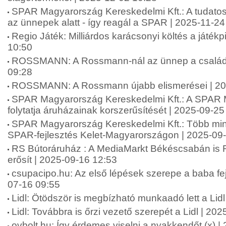
SPAR Magyarország Kereskedelmi Kft.: A tudatos
az ünnepek alatt - így reagál a SPAR | 2025-11-24
Regio Játék: Milliárdos karácsonyi költés a játék
10:50
ROSSMANN: A Rossmann-nál az ünnep a családró
09:28
ROSSMANN: A Rossmann újabb elismerései | 20
SPAR Magyarország Kereskedelmi Kft.: A SPAR
folytatja áruházainak korszerűsítését | 2025-09-25
SPAR Magyarország Kereskedelmi Kft.: Több mint 2
SPAR-fejlesztés Kelet-Magyarországon | 2025-09
RS Bútoráruház : A MediaMarkt Békéscsabán is 
erősít | 2025-09-16 12:53
csupacipo.hu: Az első lépések szerepe a baba fej
07-16 09:55
Lidl: Ötödször is megbízható munkaadó lett a Lid
Lidl: Továbbra is őrzi vezető szerepét a Lidl | 20
ovbolt.hu: Így érdemes viselni a nyakkendőt (x) 