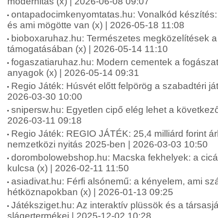
modernitás (x) | 2026-06-08 09:07
ontapadocimkenyomtatas.hu: Vonalkód készíté
és ami mögötte van (x) | 2026-05-18 11:08
bioboxaruhaz.hu: Természetes megközelítések a f
támogatásában (x) | 2026-05-14 11:10
fogaszatiaruhaz.hu: Modern cementek a fogásza
anyagok (x) | 2026-05-14 09:31
Regio Játék: Húsvét előtt felpörög a szabadtéri ját
2026-03-30 10:00
snipersw.hu: Egyetlen cipő elég lehet a következő
2026-03-11 09:18
Regio Játék: REGIO JÁTÉK: 25,4 milliárd forint á
nemzetközi nyitás 2025-ben | 2026-03-03 10:50
dorombolowebshop.hu: Macska fekhelyek: a cic
kulcsa (x) | 2026-02-11 11:50
asiadivat.hu: Férfi alsónemű: a kényelem, ami sz
hétköznapokban (x) | 2026-01-13 09:25
Játéksziget.hu: Az interaktív plüssök és a társas
slágertermékei | 2025-12-02 10:28