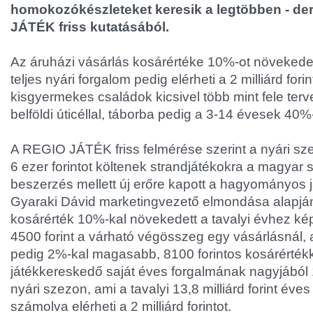
homokozókészleteket keresik a legtöbben - der
JÁTÉK friss kutatásából.
Az áruházi vásárlás kosárértéke 10%-ot növekedet
teljes nyári forgalom pedig elérheti a 2 milliárd fori
kisgyermekes családok kicsivel több mint fele ter
belföldi úticéllal, táborba pedig a 3-14 évesek 40
A REGIO JÁTÉK friss felmérése szerint a nyári sz
6 ezer forintot költenek strandjátékokra a magyar s
beszerzés mellett új erőre kapott a hagyományos já
Gyaraki Dávid marketingvezető elmondása alapján
kosárérték 10%-kal növekedett a tavalyi évhez kép
4500 forint a várható végösszeg egy vásárlásnál, 
pedig 2%-kal magasabb, 8100 forintos kosárérték
játékkereskedő saját éves forgalmának nagyjából
nyári szezon, ami a tavalyi 13,8 milliárd forint éve
számolva elérheti a 2 milliárd forintot.