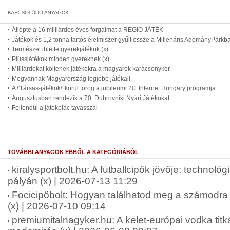
Átlépte a 16 milliárdos éves forgalmat a REGIO JÁTÉK
Játékok és 1,2 tonna tartós élelmiszer gyűlt össze a Millenáris AdományParkb
Természet ihlette gyerekjátékok (x)
Plüssjátékok minden gyereknek (x)
Milliárdokat költenek játékokra a magyarok karácsonykor
Megvannak Magyarország legjobb játékai!
A \'Társas-játékok\' körül forog a jubileumi 20. Internet Hungary programja
Augusztusban rendezik a 70. Dubrovniki Nyári Játékokat
Fellendül a játékpiac tavasszal
TOVÁBBI ANYAGOK EBBŐL A KATEGÓRIÁBÓL
kiralysportbolt.hu: A futballcipők jövője: technológ
pályán (x) | 2026-07-13 11:29
Focicipőbolt: Hogyan találhatod meg a számodra 
(x) | 2026-07-10 09:14
premiumitalnagyker.hu: A kelet-európai vodka tit