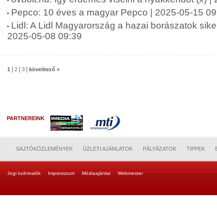
Pepco: 10 éves a magyar Pepco | 2025-05-15 09
Lidl: A Lidl Magyarország a hazai borászatok siker
2025-05-08 09:39
|
|
|
1
2
3
következő »
PARTNEREINK
SAJTÓKÖZLEMÉNYEK
ÜZLETI AJÁNLATOK
PÁLYÁZATOK
TIPPEK
Jogi tudnivalók
Impresszum
Médiaajánlat
Webmester