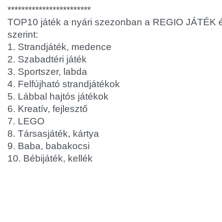
************************
TOP10 játék a nyári szezonban a REGIO JÁTÉK ér
szerint:
1. Strandjáték, medence
2. Szabadtéri játék
3. Sportszer, labda
4. Felfújható strandjátékok
5. Lábbal hajtós játékok
6. Kreatív, fejlesztő
7. LEGO
8. Társasjáték, kártya
9. Baba, babakocsi
10. Bébijáték, kellék