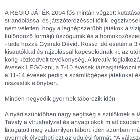
A REGIO JÁTÉK 2004 fős mintán végzett kutatása
strandolással és játszóterezéssel töltik legszívese
nem véletlen, hogy a legnépszerűbb játékok a vízi
különböző formájú úszógumik és a homokozószette
- tette hozzá Gyaraki Dávid. Rossz idő esetén a 3 
kisautókkal és rajzolással kapcsolódnak ki, az ut
korig közkedvelt tevékenység. A kreatív foglalkozá
évesek LEGO-zni, a 7-10 évesek társasjátékozni 
a 11-14 évesek pedig a számítógépes játékokat és
részesítik előnyben.
Minden negyedik gyermek táborozik idén
A nyári szünidőben nagy segítség a szülőknek a 
Tavaly a vírushelyzet és anyagi okok miatt csupá
látogatott meg valamilyen tábort, idén azonban m
gyermek élvezheti ezt az üdülési formát. "A válas