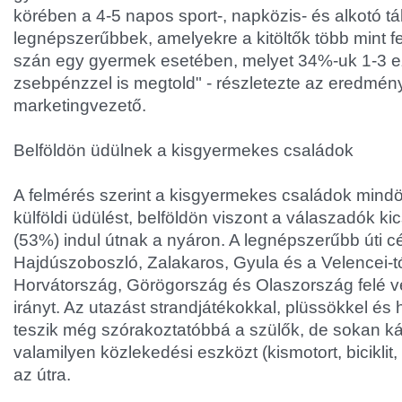
körében a 4-5 napos sport-, napközis- és alkotó t
legnépszerűbbek, amelyekre a kitöltők több mint fe
szán egy gyermek esetében, melyet 34%-uk 1-3 ez
zsebpénzzel is megtold" - részletezte az eredmén
marketingvezető.
Belföldön üdülnek a kisgyermekes családok
A felmérés szerint a kisgyermekes családok mind
külföldi üdülést, belföldön viszont a válaszadók kic
(53%) indul útnak a nyáron. A legnépszerűbb úti cé
Hajdúszoboszló, Zalakaros, Gyula és a Velencei-tó
Horvátország, Görögország és Olaszország felé v
irányt. Az utazást strandjátékokkal, plüssökkel é
teszik még szórakoztatóbbá a szülők, de sokan ká
valamilyen közlekedési eszközt (kismotort, biciklit, 
az útra.