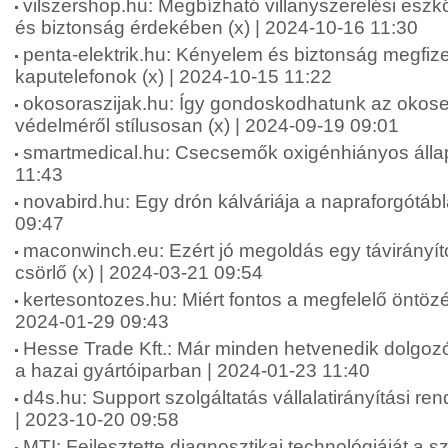
vilszershop.hu: Megbízható villanyszerelési esz
és biztonság érdekében (x) | 2024-10-16 11:30
penta-elektrik.hu: Kényelem és biztonság megfiz
kaputelefonok (x) | 2024-10-15 11:22
okosoraszijak.hu: Így gondoskodhatunk az okos
védelméről stílusosan (x) | 2024-09-19 09:01
smartmedical.hu: Csecsemők oxigénhiányos állap
11:43
novabird.hu: Egy drón kálváriája a napraforgótáb
09:47
maconwinch.eu: Ezért jó megoldás egy távirányít
csörlő (x) | 2024-03-21 09:54
kertesontozes.hu: Miért fontos a megfelelő öntözé
2024-01-29 09:43
Hesse Trade Kft.: Már minden hetvenedik dolgozór
a hazai gyártóiparban | 2024-01-23 11:40
d4s.hu: Support szolgáltatás vállalatirányítási re
| 2023-10-20 09:58
MTI: Fejlesztette diagnosztikai technológiáját a sz