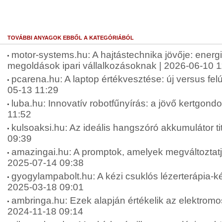
TOVÁBBI ANYAGOK EBBŐL A KATEGÓRIÁBÓL
motor-systems.hu: A hajtástechnika jövője: energ
megoldások ipari vállalkozásoknak | 2026-06-10 1
pcarena.hu: A laptop értékvesztése: új versus felúj
05-13 11:29
luba.hu: Innovatív robotfűnyírás: a jövő kertgond
11:52
kulsoaksi.hu: Az ideális hangszóró akkumulátor tit
09:39
amazingai.hu: A promptok, amelyek megváltoztatjá
2025-07-14 09:38
gyogylampabolt.hu: A kézi csuklós lézerterápia-ké
2025-03-18 09:01
ambringa.hu: Ezek alapján értékelik az elektromos
2024-11-18 09:14