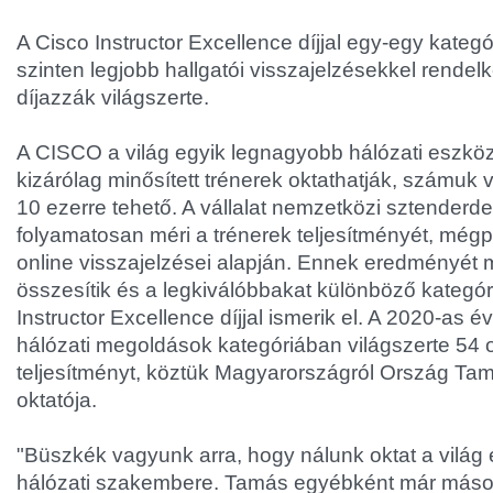
A Cisco Instructor Excellence díjjal egy-egy kateg
szinten legjobb hallgatói visszajelzésekkel rendel
díjazzák világszerte.
A CISCO a világ egyik legnagyobb hálózati eszköz
kizárólag minősített trénerek oktathatják, számuk v
10 ezerre tehető. A vállalat nemzetközi sztenderd
folyamatosan méri a trénerek teljesítményét, mégp
online visszajelzései alapján. Ennek eredményét
összesítik és a legkiválóbbakat különböző kategó
Instructor Excellence díjjal ismerik el. A 2020-as é
hálózati megoldások kategóriában világszerte 54 o
teljesítményt, köztük Magyarországról Ország Tam
oktatója.
"Büszkék vagyunk arra, hogy nálunk oktat a világ 
hálózati szakembere. Tamás egyébként már máso