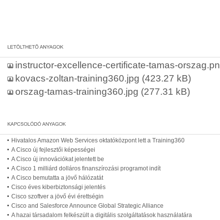
instructor-excellence-certificate-tamas-orszag.p
kovacs-zoltan-training360.jpg
(423.27 kB)
orszag-tamas-training360.jpg
(277.31 kB)
Hivatalos Amazon Web Services oktatóközpont lett a Training360
A Cisco új fejlesztői képességei
A Cisco új innovációkat jelentett be
A Cisco 1 milliárd dolláros finanszírozási programot indít
A Cisco bemutatta a jövő hálózatát
Cisco éves kiberbiztonsági jelentés
Cisco szoftver a jövő évi érettségin
Cisco and Salesforce Announce Global Strategic Alliance
A hazai társadalom felkészült a digitális szolgáltatások használatára