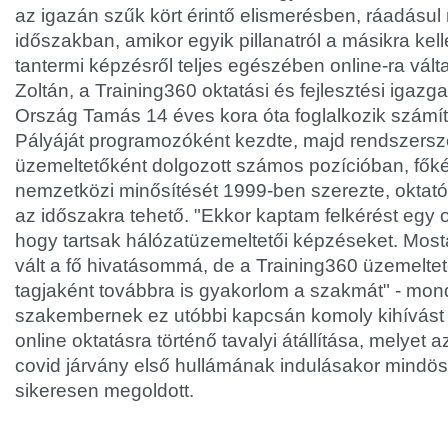
az igazán szűk kört érintő elismerésben, ráadásul
időszakban, amikor egyik pillanatról a másikra kell
tantermi képzésről teljes egészében online-ra vál
Zoltán, a Training360 oktatási és fejlesztési igazga
Ország Tamás 14 éves kora óta foglalkozik számít
Pályáját programozóként kezdte, majd rendszersz
üzemeltetőként dolgozott számos pozícióban, fők
nemzetközi minősítését 1999-ben szerezte, oktatói
az időszakra tehető. "Ekkor kaptam felkérést egy o
hogy tartsak hálózatüzemeltetői képzéseket. Most
vált a fő hivatásommá, de a Training360 üzemeltet
tagjaként továbbra is gyakorlom a szakmát" - mo
szakembernek ez utóbbi kapcsán komoly kihívást je
online oktatásra történő tavalyi átállítása, melyet 
covid járvány első hullámának indulásakor mindös
sikeresen megoldott.