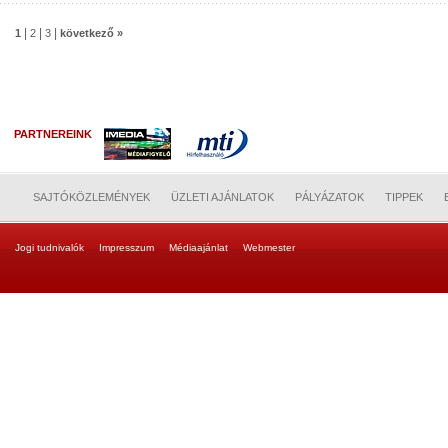
|
|
|
1
2
3
következő »
PARTNEREINK
SAJTÓKÖZLEMÉNYEK
ÜZLETI AJÁNLATOK
PÁLYÁZATOK
TIPPEK
Jogi tudnivalók
Impresszum
Médiaajánlat
Webmester