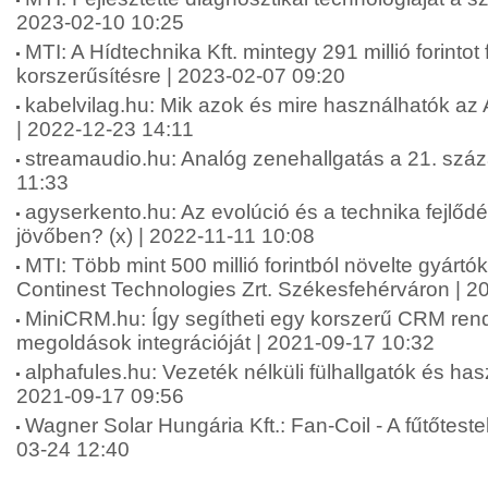
2023-02-10 10:25
MTI: A Hídtechnika Kft. mintegy 291 millió forintot 
korszerűsítésre | 2023-02-07 09:20
kabelvilag.hu: Mik azok és mire használhatók az
| 2022-12-23 14:11
streamaudio.hu: Analóg zenehallgatás a 21. szá
11:33
agyserkento.hu: Az evolúció és a technika fejlődé
jövőben? (x) | 2022-11-11 10:08
MTI: Több mint 500 millió forintból növelte gyártó
Continest Technologies Zrt. Székesfehérváron | 2
MiniCRM.hu: Így segítheti egy korszerű CRM rends
megoldások integrációját | 2021-09-17 10:32
alphafules.hu: Vezeték nélküli fülhallgatók és has
2021-09-17 09:56
Wagner Solar Hungária Kft.: Fan-Coil - A fűtőtestek
03-24 12:40