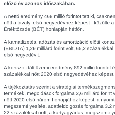
előző év azonos időszakában.
A nettó eredmény 468 millió forintot tett ki, csakn
nőtt a tavalyi első negyedévhez képest - közölte 
Értéktőzsde (BÉT) honlapján hétfőn.
A kamatfizetés, adózás és amortizáció előtti konsz
(EBIDTA) 1,29 milliárd forint volt, 65,2 százalékka
első negyedévit.
A konszolidált üzemi eredmény 892 millió forintot ér
százalékkal nőtt 2020 első negyedévéhez képest.
A tájékoztatás szerint a stratégiai termékszegmen
termékek, megoldások forgalma 2,6 milliárd forint v
nőtt 2020 első három hónapjához képest; a nyomt
megszemélyesítés, adatfeldolgozás forgalma 3,2 mill
22 százalékkal nőtt; a kártyagyártás, megszemély