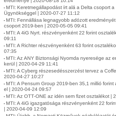
eredménye | 2020-08-18 10:14
MTI: Keretmegállapodást írt alá a Delta csoport a
Ügynökséggel | 2020-07-27 11:12
MTI: Fennállása legnagyobb adózott eredményét 
csoport 2019-ben | 2020-05-05 09:41
MTI: A 4iG Nyrt. részvényenként 22 forint osztalék
09:11
MTI: A Richter részvényenként 63 forint osztalékot
07:35
MTI: Az ANY Biztonsági Nyomda nyeresége az e
kerül | 2020-04-29 11:41
MTI: A Cyberg részesedésszerzést tervez a Cof
2020-04-27 10:27
MTI: A Pensum Group 2019-ben 35,1 millió forint 
el | 2020-04-24 09:57
MTI: Az OTT-ONE az idén sem fizet osztalékot | 
MTI: A 4iG igazgatósága részvényenként 22 forint
| 2020-04-09 12:09
MTI: Újabb, a Nemzeti Közművek gázhálózatát é