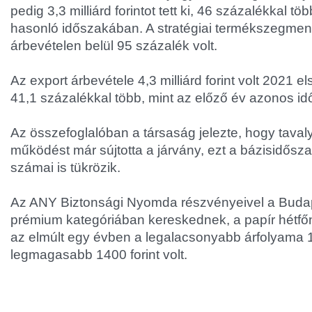
pedig 3,3 milliárd forintot tett ki, 46 százalékkal tö
hasonló időszakában. A stratégiai termékszegmens
árbevételen belül 95 százalék volt.
Az export árbevétele 4,3 milliárd forint volt 2021
41,1 százalékkal több, mint az előző év azonos i
Az összefoglalóban a társaság jelezte, hogy tava
működést már sújtotta a járvány, ezt a bázisidős
számai is tükrözik.
Az ANY Biztonsági Nyomda részvényeivel a Budap
prémium kategóriában kereskednek, a papír hétfőn 
az elmúlt egy évben a legalacsonyabb árfolyama 11
legmagasabb 1400 forint volt.