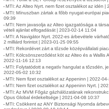
MTI: Az Alteo Nyrt. nem fizet osztalékot az idén 
MTI: Mínuszban zártak a főbb nyugat-európai pia
09:39
MTI: Nem javasolja az Alteo igazgatósága a társa
vételi ajánlat elfogadását | 2023-02-14 11:04
MTI: A Navigátor Nyrt. 2022-es árbevétele várhat
2 milliárd forintot | 2023-01-25 09:55
MTI: Rekordévet zárt a tőzsde középvállalati pia
MTI: Kölcsönszerződést köt az Alteo és a Wallis
2022-11-16 12:13
MTI: Folytatódott a negatív hangulat a tőzsdén, je
2022-05-02 10:32
MTI: Nem fizet osztalékot az Appeninn | 2022-04
MTI: Nem fizet osztalékot az Appeninn Nyrt. | 20
MTI: Az MVM Főgáz gázhálózatának rekonstrukció
Opus Global érdekeltsége | 2021-04-08 10:37
MTI: Csökkent az ANY Biztonsági Nyomda árbevé