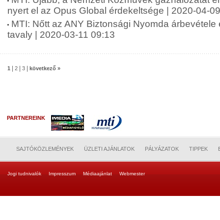
nyert el az Opus Global érdekeltsége | 2020-04-0
MTI: Nőtt az ANY Biztonsági Nyomda árbevétele
tavaly | 2020-03-11 09:13
|
|
|
1
2
3
következő »
PARTNEREINK
SAJTÓKÖZLEMÉNYEK
ÜZLETI AJÁNLATOK
PÁLYÁZATOK
TIPPEK
Jogi tudnivalók
Impresszum
Médiaajánlat
Webmester