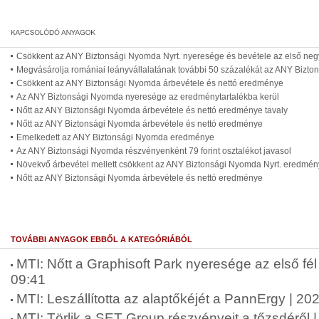
Csökkent az ANY Biztonsági Nyomda Nyrt. nyeresége és bevétele az első ne
Megvásárolja romániai leányvállalatának további 50 százalékát az ANY Bizt
Csökkent az ANY Biztonsági Nyomda árbevétele és nettó eredménye
Az ANY Biztonsági Nyomda nyeresége az eredménytartalékba kerül
Nőtt az ANY Biztonsági Nyomda árbevétele és nettó eredménye tavaly
Nőtt az ANY Biztonsági Nyomda árbevétele és nettó eredménye
Emelkedett az ANY Biztonsági Nyomda eredménye
Az ANY Biztonsági Nyomda részvényenként 79 forint osztalékot javasol
Növekvő árbevétel mellett csökkent az ANY Biztonsági Nyomda Nyrt. eredmén
Nőtt az ANY Biztonsági Nyomda árbevétele és nettó eredménye
TOVÁBBI ANYAGOK EBBŐL A KATEGÓRIÁBÓL
MTI: Nőtt a Graphisoft Park nyeresége az első fé
09:41
MTI: Leszállította az alaptőkéjét a PannErgy | 2
MTI: Törlik a SET Group részvényeit a tőzsdéről 