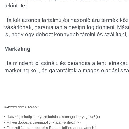
tekintetet.
Ha két azonos tartalmú és hasonló árú termék közü
vásárlónak, garantáltan a design fog dönteni. Másr
is, hogy egy dobozt könnyebb tárolni és szállítani, 
Marketing
Ha mindent jól csinált, és betartotta a fent leírtaka
marketing kell, és garantáltak a magas eladási sz
Használj mindig környezettudatos csomagolóanyagokat! (x)
Milyen dobozba csomagoljunk szállításhoz? (x)
Fokozott ütemben termel a Rondo Hullámkartongyártó Kft.