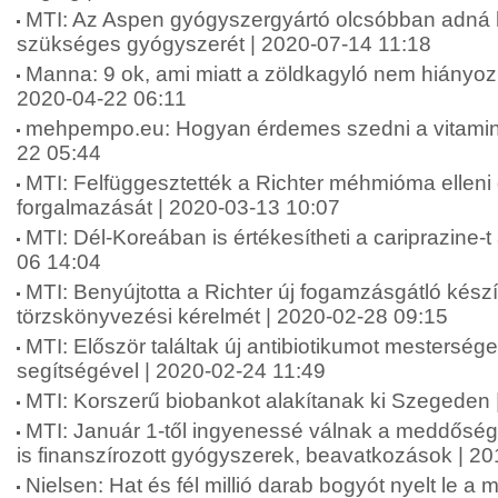
MTI: Az Aspen gyógyszergyártó olcsóbban adná 
szükséges gyógyszerét | 2020-07-14 11:18
Manna: 9 ok, ami miatt a zöldkagyló nem hiányozha
2020-04-22 06:11
mehpempo.eu: Hogyan érdemes szedni a vitamino
22 05:44
MTI: Felfüggesztették a Richter méhmióma ellen
forgalmazását | 2020-03-13 10:07
MTI: Dél-Koreában is értékesítheti a cariprazine-t
06 14:04
MTI: Benyújtotta a Richter új fogamzásgátló kés
törzskönyvezési kérelmét | 2020-02-28 09:15
MTI: Először találtak új antibiotikumot mesterséges
segítségével | 2020-02-24 11:49
MTI: Korszerű biobankot alakítanak ki Szegeden 
MTI: Január 1-től ingyenessé válnak a meddőség
is finanszírozott gyógyszerek, beavatkozások | 2
Nielsen: Hat és fél millió darab bogyót nyelt le a