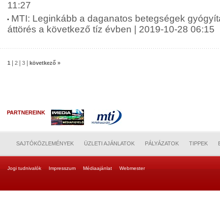
11:27
MTI: Leginkább a daganatos betegségek gyógyít
áttörés a következő tíz évben | 2019-10-28 06:15
|
|
|
1
2
3
következő »
PARTNEREINK
SAJTÓKÖZLEMÉNYEK
ÜZLETI AJÁNLATOK
PÁLYÁZATOK
TIPPEK
Jogi tudnivalók
Impresszum
Médiaajánlat
Webmester