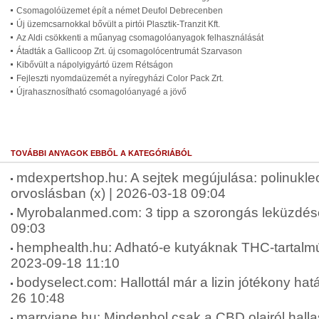
Csomagolóüzemet épít a német Deufol Debrecenben
Új üzemcsarnokkal bővült a pirtói Plasztik-Tranzit Kft.
Az Aldi csökkenti a műanyag csomagolóanyagok felhasználását
Átadták a Gallicoop Zrt. új csomagolócentrumát Szarvason
Kibővült a nápolyigyártó üzem Rétságon
Fejleszti nyomdaüzemét a nyíregyházi Color Pack Zrt.
Újrahasznosítható csomagolóanyagé a jövő
TOVÁBBI ANYAGOK EBBŐL A KATEGÓRIÁBÓL
mdexpertshop.hu: A sejtek megújulása: polinukleo
orvoslásban (x) | 2026-03-18 09:04
Myrobalanmed.com: 3 tipp a szorongás leküzdésé
09:03
hemphealth.hu: Adható-e kutyáknak THC-tartalmú 
2023-09-18 11:10
bodyselect.com: Hallottál már a lizin jótékony hatá
26 10:48
marryjane.hu: Mindenhol csak a CBD olajról halla