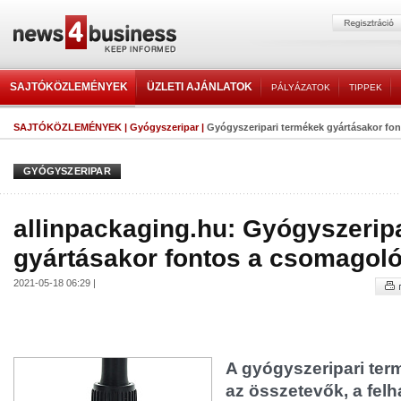
SAJTÓKÖZLEMÉNYEK
ÜZLETI AJÁNLATOK
PÁLYÁZATOK
TIPPEK
SAJTÓKÖZLEMÉNYEK
|
Gyógyszeripar
|
Gyógyszeripari termékek gyártásakor fon
GYÓGYSZERIPAR
allinpackaging.hu: Gyógyszerip
gyártásakor fontos a csomagolóa
2021-05-18 06:29 |
A gyógyszeripari ter
az összetevők, a fel