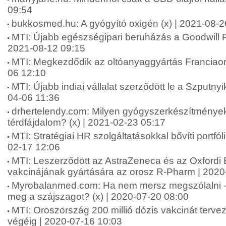
09:54
bukkosmed.hu: A gyógyító oxigén (x) | 2021-08-2
MTI: Újabb egészségipari beruházás a Goodwill P
2021-08-12 09:15
MTI: Megkezdődik az oltóanyaggyártás Franciao
06 12:10
MTI: Újabb indiai vállalat szerződött le a Szputny
04-06 11:36
drhertelendy.com: Milyen gyógyszerkészítmények
térdfájdalom? (x) | 2021-02-23 05:17
MTI: Stratégiai HR szolgáltatásokkal bővíti portfól
02-17 12:06
MTI: Leszerződött az AstraZeneca és az Oxfordi
vakcinájának gyártására az orosz R-Pharm | 2020
Myrobalanmed.com: Ha nem mersz megszólalni 
meg a szájszagot? (x) | 2020-07-20 08:00
MTI: Oroszország 200 millió dózis vakcinát tervez
végéig | 2020-07-16 10:03