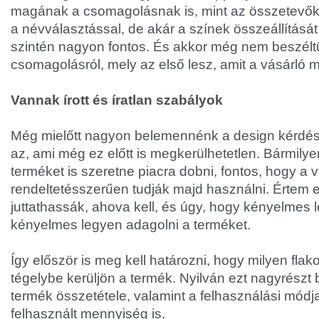
magának a csomagolásnak is, mint az összetevők
a névválasztással, de akár a színek összeállítását
szintén nagyon fontos. És akkor még nem beszélt
csomagolásról, mely az első lesz, amit a vásárló m
Vannak írott és íratlan szabályok
Még mielőtt nagyon belemennénk a design kérdés
az, ami még ez előtt is megkerülhetetlen. Bármily
terméket is szeretne piacra dobni, fontos, hogy a 
rendeltetésszerűen tudják majd használni. Értem e
juttathassák, ahova kell, és úgy, hogy kényelmes 
kényelmes legyen adagolni a terméket.
Így először is meg kell határozni, hogy milyen fl
tégelybe kerüljön a termék. Nyilván ezt nagyrészt
termék összetétele, valamint a felhasználási módj
felhasznált mennyiség is.