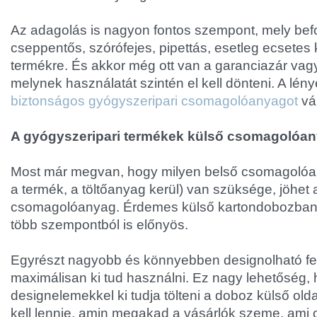
Az adagolás is nagyon fontos szempont, mely befo
cseppentős, szórófejes, pipettás, esetleg ecsetes 
termékre. És akkor még ott van a garanciazár vagy
melynek használatát szintén el kell dönteni. A lén
biztonságos gyógyszeripari csomagolóanyagot
vá
A gyógyszeripari termékek külső csomagolóa
Most már megvan, hogy milyen belső csomagoló
a termék, a töltőanyag kerül) van szüksége, jöhet 
csomagolóanyag. Érdemes külső kartondobozban 
több szempontból is előnyös.
Egyrészt nagyobb és könnyebben designolható fel
maximálisan ki tud használni. Ez nagy lehetőség, 
designelemekkel ki tudja tölteni a doboz külső old
kell lennie, amin megakad a vásárlók szeme, ami