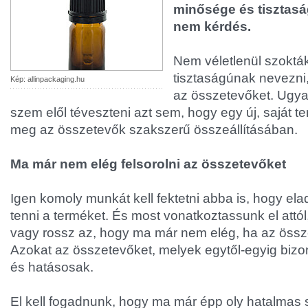
minősége és tisztasá
nem kérdés.
Nem véletlenül szoktá
tisztaságúnak nevezni,
Kép: allinpackaging.hu
az összetevőket. Ugy
szem elől téveszteni azt sem, hogy egy új, saját t
meg az összetevők szakszerű összeállításában.
Ma már nem elég felsorolni az összetevőket
Igen komoly munkát kell fektetni abba is, hogy el
tenni a terméket. És most vonatkoztassunk el attó
vagy rossz az, hogy ma már nem elég, ha az össze
Azokat az összetevőket, melyek egytől-egyig bizo
és hatásosak.
El kell fogadnunk, hogy ma már épp oly hatalmas