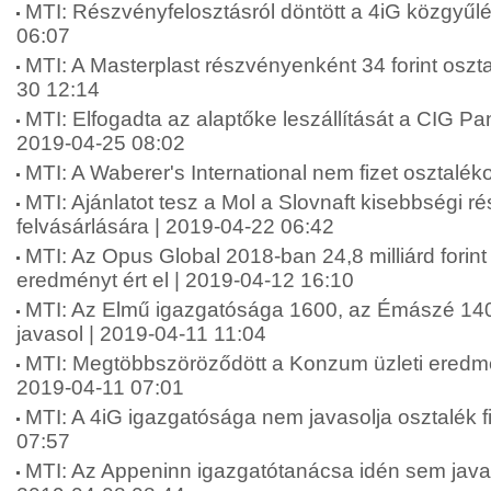
MTI: Részvényfelosztásról döntött a 4iG közgyűl
06:07
MTI: A Masterplast részvényenként 34 forint osztal
30 12:14
MTI: Elfogadta az alaptőke leszállítását a CIG P
2019-04-25 08:02
MTI: A Waberer's International nem fizet osztalék
MTI: Ajánlatot tesz a Mol a Slovnaft kisebbségi 
felvásárlására | 2019-04-22 06:42
MTI: Az Opus Global 2018-ban 24,8 milliárd forint
eredményt ért el | 2019-04-12 16:10
MTI: Az Elmű igazgatósága 1600, az Émászé 1400
javasol | 2019-04-11 11:04
MTI: Megtöbbszöröződött a Konzum üzleti eredm
2019-04-11 07:01
MTI: A 4iG igazgatósága nem javasolja osztalék f
07:57
MTI: Az Appeninn igazgatótanácsa idén sem javaso