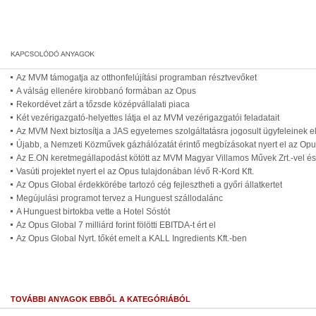
Az MVM támogatja az otthonfelújítási programban résztvevőket
A válság ellenére kirobbanó formában az Opus
Rekordévet zárt a tőzsde középvállalati piaca
Két vezérigazgató-helyettes látja el az MVM vezérigazgatói feladatait
Az MVM Next biztosítja a JAS egyetemes szolgáltatásra jogosult ügyfeleinek el
Újabb, a Nemzeti Közművek gázhálózatát érintő megbízásokat nyert el az Opu
Az E.ON keretmegállapodást kötött az MVM Magyar Villamos Művek Zrt.-vel és 
Vasúti projektet nyert el az Opus tulajdonában lévő R-Kord Kft.
Az Opus Global érdekkörébe tartozó cég fejlesztheti a győri állatkertet
Megújulási programot tervez a Hunguest szállodalánc
A Hunguest birtokba vette a Hotel Sóstót
Az Opus Global 7 milliárd forint fölötti EBITDA-t ért el
Az Opus Global Nyrt. tőkét emelt a KALL Ingredients Kft.-ben
TOVÁBBI ANYAGOK EBBŐL A KATEGÓRIÁBÓL