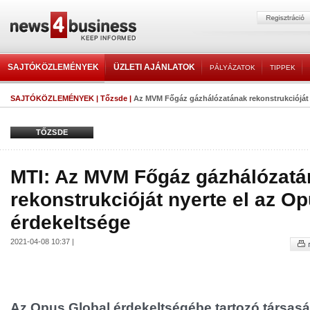
SAJTÓKÖZLEMÉNYEK
ÜZLETI AJÁNLATOK
PÁLYÁZATOK
TIPPEK
SAJTÓKÖZLEMÉNYEK
|
Tőzsde
|
Az MVM Főgáz gázhálózatának rekonstrukcióját n
TŐZSDE
MTI: Az MVM Főgáz gázhálózatá
rekonstrukcióját nyerte el az O
érdekeltsége
2021-04-08 10:37 |
Az Opus Global érdekeltségébe tartozó társas