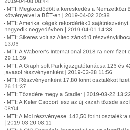
2019-04-08 08:44
MTI: Megkezdődött a kereskedés a Nemzetközi 
kötvényeivel a BÉT-en | 2019-04-02 20:38
MTI: Amerikai cégek rekordértékű sajátrészvényt 
negyedik negyedévben | 2019-04-01 14:38
MTI: Sikeres volt az Alteo zártkörű részvénykibo
13:06
MTI: A Waberer's International 2018-ra nem fizet 
29 11:39
MTI: A Graphisoft Park igazgatótanácsa 126 és 42 
javasol részvényenként | 2019-03-28 11:56
MTI: Részvényenként 17,80 forint osztalékot fize
26 11:37
MTI: Tőzsdére megy a Stadler | 2019-03-22 13:2
MTI: A Keler Csoport lesz az új kazah tőzsde szol
08:04
MTI: A Mol részvényesei 142,50 forint osztalékra
| 2019-03-20 08:11