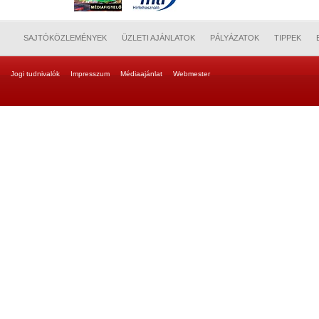
SAJTÓKÖZLEMÉNYEK
ÜZLETI AJÁNLATOK
PÁLYÁZATOK
TIPPEK
Jogi tudnivalók
Impresszum
Médiaajánlat
Webmester