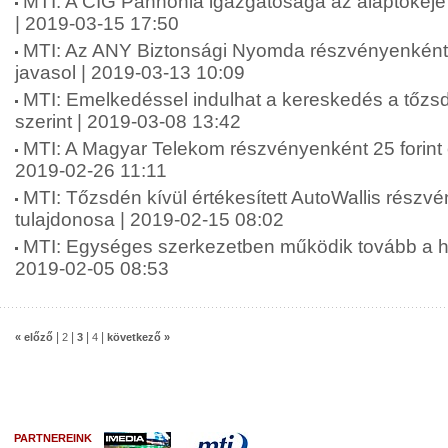
MTI: A CIG Pannónia igazgatósága az alaptőkéje l
| 2019-03-15 17:50
MTI: Az ANY Biztonsági Nyomda részvényenként 7
javasol | 2019-03-13 10:09
MTI: Emelkedéssel indulhat a kereskedés a tőzs
szerint | 2019-03-08 13:42
MTI: A Magyar Telekom részvényenként 25 forint o
2019-02-26 11:11
MTI: Tőzsdén kívül értékesített AutoWallis részvé
tulajdonosa | 2019-02-15 08:02
MTI: Egységes szerkezetben működik tovább a haz
2019-02-05 08:53
|
|
|
|
« előző
2
3
4
következő »
PARTNEREINK