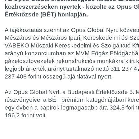
közbeszerzéseken nyertek - közölte az Opus G
Értéktőzsde (BÉT) honlapján.
A tájékoztatás szerint az Opus Global Nyrt. közvete
Mészáros és Mészáros Ipari, Kereskedelmi és Szolg
VABEKO Műszaki Kereskedelmi és Szolgáltató Kft.
arányú konzorciumban az MVM Főgáz Földgázhálóza
gázelosztóvezeték rekonstrukciós munkákra kiírt
legjobb ár-érték arányt tartalmazó nettó 311 237 47
237 406 forint összegű ajánlatával nyert.
Az Opus Global Nyrt. a Budapesti Értéktőzsde 5. l
részvényeivel a BÉT prémium kategóriájában kere
egy évben a papírok legmagasabb ára 324,5 forin
196,2 forint volt.