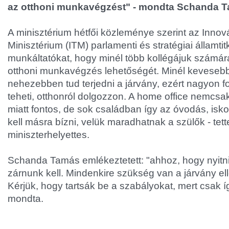
az otthoni munkavégzést" - mondta Schanda 
A minisztérium hétfői közleménye szerint az Innov
Minisztérium (ITM) parlamenti és stratégiai államtit
munkáltatókat, hogy minél több kollégájuk számára
otthoni munkavégzés lehetőségét. Minél kevesebb 
nehezebben tud terjedni a járvány, ezért nagyon f
teheti, otthonról dolgozzon. A home office nemcsak
miatt fontos, de sok családban így az óvodás, is
kell másra bízni, velük maradhatnak a szülők - tet
miniszterhelyettes.
Schanda Tamás emlékeztetett: "ahhoz, hogy nyitni
zárnunk kell. Mindenkire szükség van a járvány e
Kérjük, hogy tartsák be a szabályokat, mert csak így
mondta.