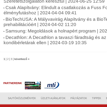
Szeretetszolgálaton keresztül | 2024-06-25 12:59
Csak Alapítvány: Elindult a csatlakozás a Fuss 
élményfutáshoz | 2024-04-04 09:41
BioTechUSA: A Mályvavirág Alapítvány és a Bio
prehabilitációért | 2024-04-02 11:20
Samsung: Megoldások a holnapért program | 202
Decathlon: A Decathlon a tavaszi fáradtság és a
kondibérletárak ellen | 2024-03-19 10:35
|
|
|
1
2
3
következő »
PARTNEREINK
SAJTÓKÖZLEMÉNYEK
ÜZLETI AJÁNLATOK
PÁLYÁZATOK
TIPPEK