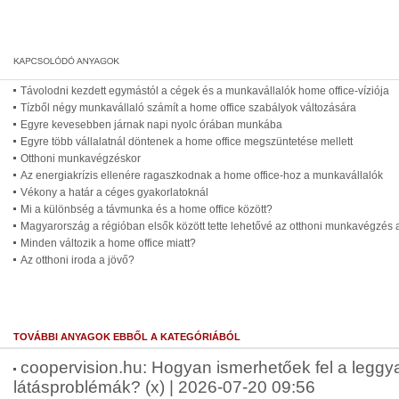
Távolodni kezdett egymástól a cégek és a munkavállalók home office-víziója
Tízből négy munkavállaló számít a home office szabályok változására
Egyre kevesebben járnak napi nyolc órában munkába
Egyre több vállalatnál döntenek a home office megszüntetése mellett
Otthoni munkavégzéskor
Az energiakrízis ellenére ragaszkodnak a home office-hoz a munkavállalók
Vékony a határ a céges gyakorlatoknál
Mi a különbség a távmunka és a home office között?
Magyarország a régióban elsők között tette lehetővé az otthoni munkavégzé
Minden változik a home office miatt?
Az otthoni iroda a jövő?
TOVÁBBI ANYAGOK EBBŐL A KATEGÓRIÁBÓL
coopervision.hu: Hogyan ismerhetőek fel a leggy
látásproblémák? (x) | 2026-07-20 09:56