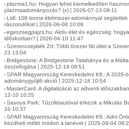
plazma1.hu: Hogyan lehet kiemelkedően haszno
plazmaadományozás? (x) | 2026-07-13 09:11
Lidl: 108 tonna élelmiszer-adománnyal segítettek
rászorulókat | 2026-06-08 10:08
egeszsegpajzs.hu: Aktív élet és egészség: hogya
időskorban? | 2026-04-10 11:47
Szerencsejáték Zrt: Több tízezer fát ültet a Szere
23 13:04
Bridgestone: A Bridgestone Tatabánya és a Máltai
összefogása | 2025-12-19 09:51
SPAR Magyarország Kereskedelmi Kft.: A 2025-ö
adománygyűjtő akció | 2025-12-18 10:54
MasterCard: A digitalizáció az adventi időszakba
12-10 10:25
Savoya Park: Tűzoltóautóval érkezik a Mikulás B
26 10:37
SPAR Magyarország Kereskedelmi Kft.: Adni Ör
kezdheti méltó módon a tanévet | 2025-09-04 09: