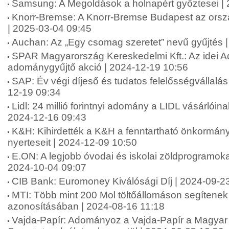
Samsung: A Megoldások a holnapért győztesei |
Knorr-Bremse: A Knorr-Bremse Budapest az orsz
| 2025-03-04 09:45
Auchan: Az „Egy csomag szeretet” nevű gyűjtés 
SPAR Magyarország Kereskedelmi Kft.: Az idei A
adománygyűjtő akció | 2024-12-19 10:56
SAP: Év végi díjeső és tudatos felelősségvállalá
12-19 09:34
Lidl: 24 millió forintnyi adomány a LIDL vásárlói
2024-12-16 09:43
K&H: Kihirdették a K&H a fenntartható önkormány
nyerteseit | 2024-12-09 10:50
E.ON: A legjobb óvodai és iskolai zöldprogramoka
2024-10-04 09:07
CIB Bank: Euromoney Kiválósági Díj | 2024-09-2
MTI: Több mint 200 Mol töltőállomáson segítenek 
azonosításában | 2024-08-16 11:18
Vajda-Papír: Adományoz a Vajda-Papír a Magyar 