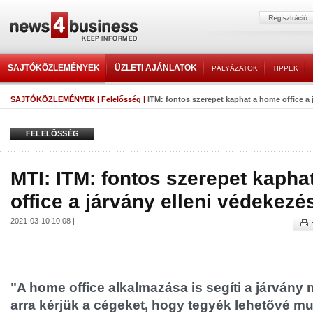
SAJTÓKÖZLEMÉNYEK
ÜZLETI AJÁNLATOK
PÁLYÁZATOK
TIPPEK
SAJTÓKÖZLEMÉNYEK
|
Felelősség
|
ITM: fontos szerepet kaphat a home office a j
FELELŐSSÉG
MTI: ITM: fontos szerepet kapha
office a járvány elleni védekez
2021-03-10 10:08 |
"A home office alkalmazása is segíti a járvány 
arra kérjük a cégeket, hogy tegyék lehetővé m