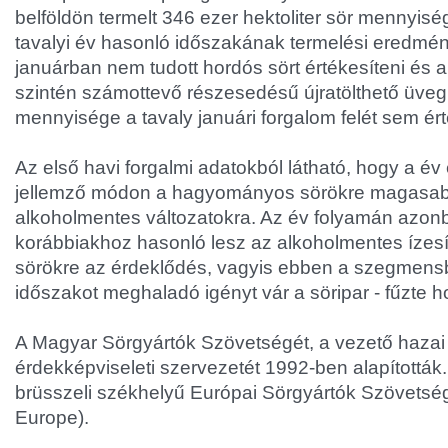
belföldön termelt 346 ezer hektoliter sör mennyis
tavalyi év hasonló időszakának termelési eredmény
januárban nem tudott hordós sört értékesíteni és
szintén számottevő részesedésű újratölthető üveg
mennyisége a tavaly januári forgalom felét sem ért
Az első havi forgalmi adatokból látható, hogy a év 
jellemző módon a hagyományos sörökre magasabb
alkoholmentes változatokra. Az év folyamán azon
korábbiakhoz hasonló lesz az alkoholmentes ízesíte
sörökre az érdeklődés, vagyis ebben a szegmens
időszakot meghaladó igényt vár a söripar - fűzte h
A Magyar Sörgyártók Szövetségét, a vezető hazai
érdekképviseleti szervezetét 1992-ben alapították.
brüsszeli székhelyű Európai Sörgyártók Szövetsé
Europe).