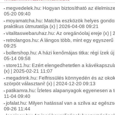
megvedelek.hu: Hogyan biztosítható az élelmisze
05-20 09:40
moyamatcha.hu: Matcha eszközök helyes gondo
praktikus útmutatója (x) | 2026-04-08 09:21
vitalitaswebaruhaz.hu: Az oregánóolaj ereje (x) |
retrolangos.hu: A lángos több, mint egy egyszerű 
09:25
bollershop.hu: A házi kenőmájas titka: régi ízek ú
05-14 09:58
store11.hu: Ezért elengedhetetlen a kávékapszul
(x) | 2025-02-21 11:07
megadrink.hu: Felfrissülés könnyedén és az okok
szörpöt választani! (x) | 2024-12-20 09:13
patikamra.hu: Ízletes alapanyagok egyenesen a te
11-04 09:40
jofalat.hu: Milyen hatással van a szilva az egész
09-26 11:44