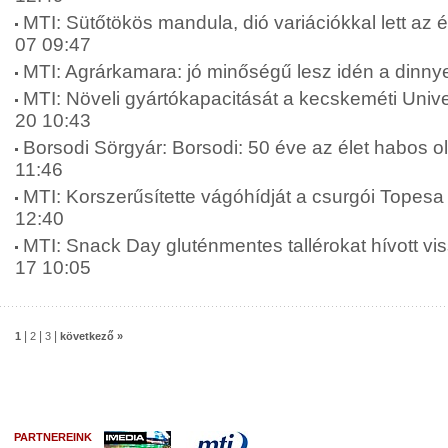
MTI: Sütőtökös mandula, dió variációkkal lett az é
07 09:47
MTI: Agrárkamara: jó minőségű lesz idén a dinny
MTI: Növeli gyártókapacitását a kecskeméti Unive
20 10:43
Borsodi Sörgyár: Borsodi: 50 éve az élet habos o
11:46
MTI: Korszerűsítette vágóhídját a csurgói Topesa 
12:40
MTI: Snack Day gluténmentes tallérokat hívott vis
17 10:05
|
|
|
1
2
3
következő »
PARTNEREINK