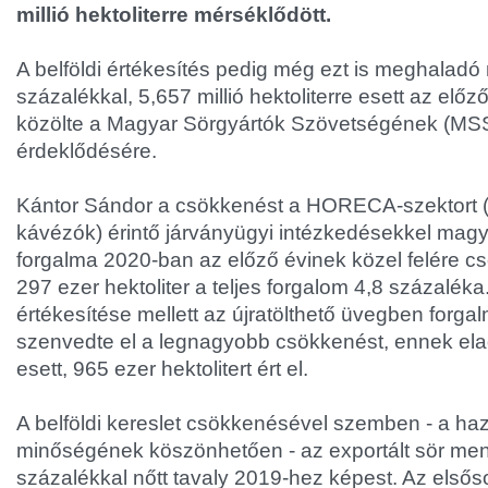
millió hektoliterre mérséklődött.
A belföldi értékesítés pedig még ezt is meghaladó
százalékkal, 5,657 millió hektoliterre esett az előz
közölte a Magyar Sörgyártók Szövetségének (MSS
érdeklődésére.
Kántor Sándor a csökkenést a HORECA-szektort (h
kávézók) érintő járványügyi intézkedésekkel magy
forgalma 2020-ban az előző évinek közel felére cs
297 ezer hektoliter a teljes forgalom 4,8 százaléka
értékesítése mellett az újratölthető üvegben forga
szenvedte el a legnagyobb csökkenést, ennek el
esett, 965 ezer hektolitert ért el.
A belföldi kereslet csökkenésével szemben - a haz
minőségének köszönhetően - az exportált sör me
százalékkal nőtt tavaly 2019-hez képest. Az első