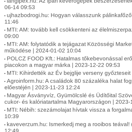
langipex.hu: Az ipari keverőgépek beszerzésének
06-14 09:53
ujhazbodrogi.hu: Hogyan válasszunk pálinkafőzőt
11:46
MTI: AM: tovább kell csökkenteni az élelmiszerpa
09:00
MTI: AM: folytatódik a tejágazat Közösségi Marke
működése | 2024-01-02 10:04
POLCZ FOOD Kft.: Hatalmas tőkebevonással erős
piacokon a magyar márka | 2023-12-22 09:53
MTI: Kihirdették az Év bejglije verseny győztesei
Agroinform.hu: A családok 80 százaléka halat fo
előestéjén | 2023-11-23 12:24
Magyar Ásványvíz, Gyümölcslé és Üdítőital Szöve
cukor- és kalóriatartalma Magyarországon | 2023-
MTI: Nébih: szezámolajat hívtak vissza a forgal
10:39
kaveverzum.hu: Ismerkedj meg a rooibos teával! 
12:49