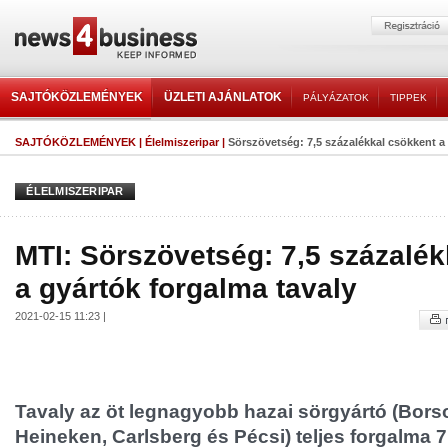
SAJTÓKÖZLEMÉNYEK
ÜZLETI AJÁNLATOK
PÁLYÁZATOK
TIPPEK
SAJTÓKÖZLEMÉNYEK
|
Élelmiszeripar
|
Sörszövetség: 7,5 százalékkal csökkent a 
ÉLELMISZERIPAR
MTI: Sörszövetség: 7,5 százalé
a gyártók forgalma tavaly
2021-02-15 11:23 |
Tavaly az öt legnagyobb hazai sörgyártó (Borso
Heineken, Carlsberg és Pécsi) teljes forgalma 7