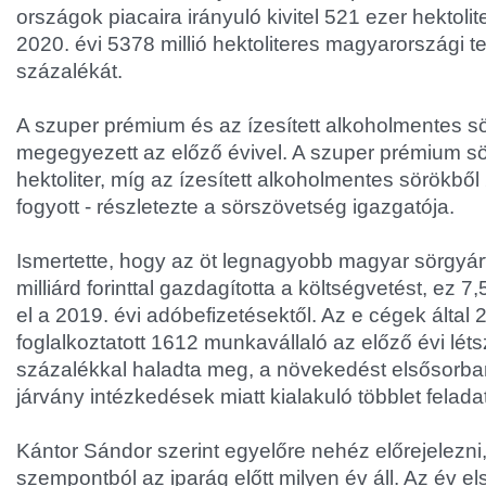
országok piacaira irányuló kivitel 521 ezer hektoliter
2020. évi 5378 millió hektoliteres magyarországi t
százalékát.
A szuper prémium és az ízesített alkoholmentes s
megegyezett az előző évivel. A szuper prémium s
hektoliter, míg az ízesített alkoholmentes sörökből 
fogyott - részletezte a sörszövetség igazgatója.
Ismertette, hogy az öt legnagyobb magyar sörgyá
milliárd forinttal gazdagította a költségvetést, ez 
el a 2019. évi adóbefizetésektől. Az e cégek által
foglalkoztatott 1612 munkavállaló az előző évi lét
százalékkal haladta meg, a növekedést elsősorba
járvány intézkedések miatt kialakuló többlet feladat
Kántor Sándor szerint egyelőre nehéz előrejelezn
szempontból az iparág előtt milyen év áll. Az év e