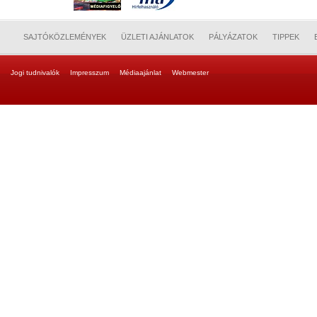
SAJTÓKÖZLEMÉNYEK
ÜZLETI AJÁNLATOK
PÁLYÁZATOK
TIPPEK
Jogi tudnivalók
Impresszum
Médiaajánlat
Webmester