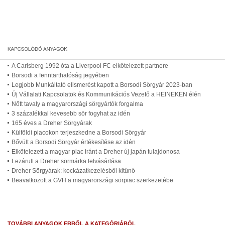
A Carlsberg 1992 óta a Liverpool FC elkötelezett partnere
Borsodi a fenntarthatóság jegyében
Legjobb Munkáltató elismerést kapott a Borsodi Sörgyár 2023-ban
Új Vállalati Kapcsolatok és Kommunikációs Vezető a HEINEKEN élén
Nőtt tavaly a magyarországi sörgyártók forgalma
3 százalékkal kevesebb sör fogyhat az idén
165 éves a Dreher Sörgyárak
Külföldi piacokon terjeszkedne a Borsodi Sörgyár
Bővült a Borsodi Sörgyár értékesítése az idén
Elkötelezett a magyar piac iránt a Dreher új japán tulajdonosa
Lezárult a Dreher sörmárka felvásárlása
Dreher Sörgyárak: kockázatkezelésből kitűnő
Beavatkozott a GVH a magyarországi sörpiac szerkezetébe
TOVÁBBI ANYAGOK EBBŐL A KATEGÓRIÁBÓL