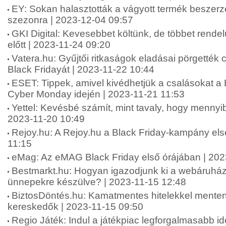
EY: Sokan halasztották a vágyott termék beszerz
szezonra | 2023-12-04 09:57
GKI Digital: Kevesebbet költünk, de többet rende
előtt | 2023-11-24 09:20
Vatera.hu: Gyűjtői ritkaságok eladásai pörgették 
Black Fridayát | 2023-11-22 10:44
ESET: Tippek, amivel kivédhetjük a csalásokat a 
Cyber Monday idején | 2023-11-21 11:53
Yettel: Kevésbé számít, mint tavaly, hogy mennyib
2023-11-20 10:49
Rejoy.hu: A Rejoy.hu a Black Friday-kampány els
11:15
eMag: Az eMAG Black Friday első órájában | 202
Bestmarkt.hu: Hogyan igazodjunk ki a webáruház
ünnepekre készülve? | 2023-11-15 12:48
BiztosDöntés.hu: Kamatmentes hitelekkel menten
kereskedők | 2023-11-15 09:50
Regio Játék: Indul a játékpiac legforgalmasabb i