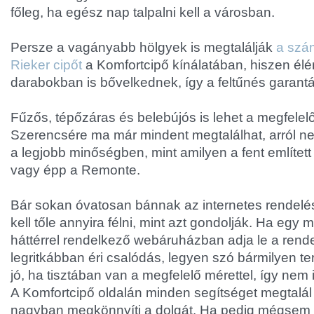
főleg, ha egész nap talpalni kell a városban.
Persze a vagányabb hölgyek is megtalálják
a szá
Rieker cipőt
a Komfortcipő kínálatában, hiszen él
darabokban is bővelkednek, így a feltűnés garantál
Fűzős, tépőzáras és belebújós is lehet a megfele
Szerencsére ma már mindent megtalálhat, arról n
a legjobb minőségben, mint amilyen a fent említett
vagy épp a Remonte.
Bár sokan óvatosan bánnak az internetes rendelé
kell tőle annyira félni, mint azt gondolják. Ha egy
háttérrel rendelkező webáruházban adja le a rende
legritkábban éri csalódás, legyen szó bármilyen t
jó, ha tisztában van a megfelelő mérettel, így nem 
A Komfortcipő oldalán minden segítséget megtalál
nagyban megkönnyíti a dolgát. Ha pedig mégsem 