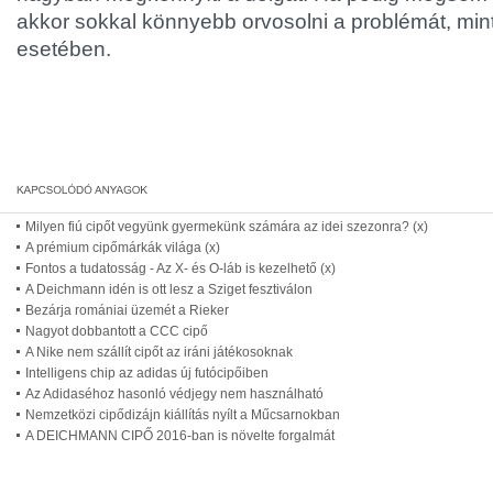
akkor sokkal könnyebb orvosolni a problémát, mint 
esetében.
Milyen fiú cipőt vegyünk gyermekünk számára az idei szezonra? (x)
A prémium cipőmárkák világa (x)
Fontos a tudatosság - Az X- és O-láb is kezelhető (x)
A Deichmann idén is ott lesz a Sziget fesztiválon
Bezárja romániai üzemét a Rieker
Nagyot dobbantott a CCC cipő
A Nike nem szállít cipőt az iráni játékosoknak
Intelligens chip az adidas új futócipőiben
Az Adidaséhoz hasonló védjegy nem használható
Nemzetközi cipődizájn kiállítás nyílt a Műcsarnokban
A DEICHMANN CIPŐ 2016-ban is növelte forgalmát