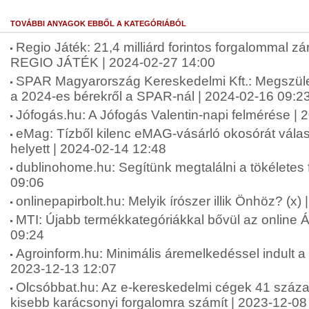
TOVÁBBI ANYAGOK EBBŐL A KATEGÓRIÁBÓL
Regio Játék: 21,4 milliárd forintos forgalommal zár
REGIO JÁTÉK | 2024-02-27 14:00
SPAR Magyarország Kereskedelmi Kft.: Megszüle
a 2024-es bérekről a SPAR-nál | 2024-02-16 09:2
Jófogás.hu: A Jófogás Valentin-napi felmérése |
eMag: Tízből kilenc eMAG-vásárló okosórát vál
helyett | 2024-02-14 12:48
dublinohome.hu: Segítünk megtalálni a tökéletes fo
09:06
onlinepapirbolt.hu: Melyik írószer illik Önhöz? (x)
MTI: Újabb termékkategóriákkal bővül az online Á
09:24
Agroinform.hu: Minimális áremelkedéssel indult 
2023-12-13 12:07
Olcsóbbat.hu: Az e-kereskedelmi cégek 41 százal
kisebb karácsonyi forgalomra számít | 2023-12-08