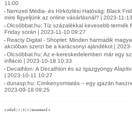
11:00
Nemzeti Média- és Hírközlési Hatóság: Black Fri
mire figyeljünk az online vásárlásnál? | 2023-11-1
Olcsóbbat.hu: Tíz százalékkal kevesebb termék f
Friday során | 2023-11-10 09:27
Reacty Digital - Shoptet: Minden harmadik magya
akcióban szerzi be a karácsonyi ajándékot | 2023
Olcsóbbat.hu: Az e-kereskedelemben már egy s
infláció | 2023-10-18 10:33
Decathlon: A Decathlon és az Igazgyöngy Alapí
| 2023-10-11 10:27
dunasp.hu: Címkenyomtatás – egy igazán hasznos
2023-09-18 09:25
|
|
|
|
« előző
2
3
4
következő »