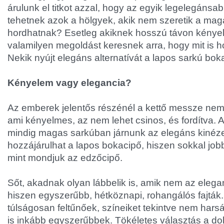
árulunk el titkot azzal, hogy az egyik legelegánsab
tehetnek azok a hölgyek, akik nem szeretik a ma
hordhatnak? Esetleg akiknek hosszú távon kényel
valamilyen megoldást keresnek arra, hogy mit is h
Nekik nyújt elegáns alternatívát a lapos sarkú bok
Kényelem vagy elegancia?
Az emberek jelentős részénél a kettő messze nem
ami kényelmes, az nem lehet csinos, és fordítva. 
mindig magas sarkúban járnunk az elegáns kinéz
hozzájárulhat a lapos bokacipő, hiszen sokkal job
mint mondjuk az edzőcipő.
Sőt, akadnak olyan lábbelik is, amik nem az elega
hiszen egyszerűbb, hétköznapi, rohangálós fajtá
túlságosan feltűnőek, színeiket tekintve nem har
is inkább egyszerűbbek. Tökéletes választás a d