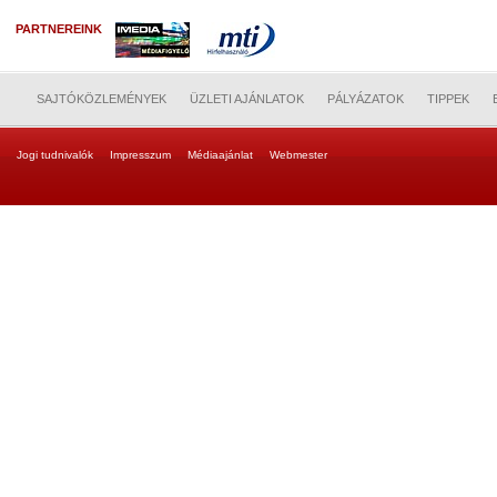
PARTNEREINK
SAJTÓKÖZLEMÉNYEK
ÜZLETI AJÁNLATOK
PÁLYÁZATOK
TIPPEK
Jogi tudnivalók
Impresszum
Médiaajánlat
Webmester