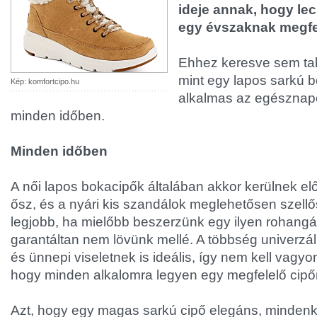
ideje annak, hogy lec
egy évszaknak megfe
Ehhez keresve sem tal
mint egy lapos sarkú 
Kép: komfortcipo.hu
alkalmas az egésznap
minden időben.
Minden időben
A női lapos bokacipők általában akkor kerülnek el
ősz, és a nyári kis szandálok meglehetősen szellő
legjobb, ha mielőbb beszerzünk egy ilyen rohangál
garantáltan nem lövünk mellé. A többség univerzál
és ünnepi viseletnek is ideális, így nem kell vagyo
hogy minden alkalomra legyen egy megfelelő cipő
Azt, hogy egy magas sarkú cipő elegáns, mindenki