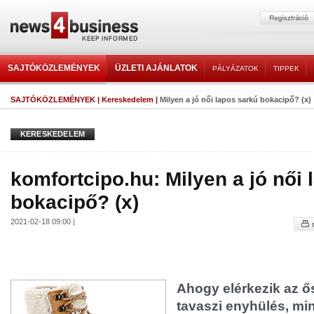
SAJTÓKÖZLEMÉNYEK
ÜZLETI AJÁNLATOK
PÁLYÁZATOK
TIPPEK
SAJTÓKÖZLEMÉNYEK
|
Kereskedelem
|
Milyen a jó női lapos sarkú bokacipő? (x)
KERESKEDELEM
komfortcipo.hu: Milyen a jó női
bokacipő? (x)
2021-02-18 09:00 |
Ahogy elérkezik az ő
tavaszi enyhülés, min