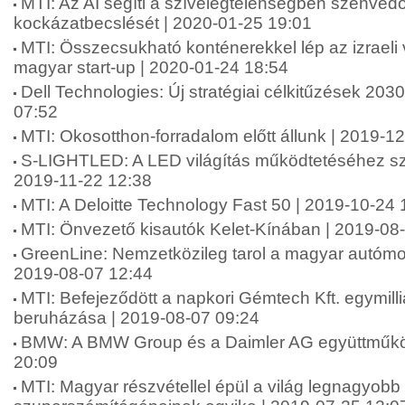
MTI: Az AI segíti a szívelégtelenségben szenved
kockázatbecslését | 2020-01-25 19:01
MTI: Összecsukható konténerekkel lép az izraeli 
magyar start-up | 2020-01-24 18:54
Dell Technologies: Új stratégiai célkitűzések 203
07:52
MTI: Okosotthon-forradalom előtt állunk | 2019-1
S-LIGHTLED: A LED világítás működtetéséhez s
2019-11-22 12:38
MTI: A Deloitte Technology Fast 50 | 2019-10-24 
MTI: Önvezető kisautók Kelet-Kínában | 2019-08
GreenLine: Nemzetközileg tarol a magyar autómo
2019-08-07 12:44
MTI: Befejeződött a napkori Gémtech Kft. egymill
beruházása | 2019-08-07 09:24
BMW: A BMW Group és a Daimler AG együttműkö
20:09
MTI: Magyar részvétellel épül a világ legnagyobb