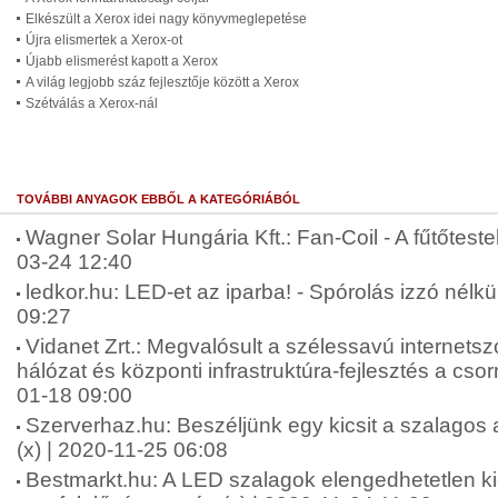
Elkészült a Xerox idei nagy könyvmeglepetése
Újra elismertek a Xerox-ot
Újabb elismerést kapott a Xerox
A világ legjobb száz fejlesztője között a Xerox
Szétválás a Xerox-nál
TOVÁBBI ANYAGOK EBBŐL A KATEGÓRIÁBÓL
Wagner Solar Hungária Kft.: Fan-Coil - A fűtőtestek
03-24 12:40
ledkor.hu: LED-et az iparba! - Spórolás izzó nélkü
09:27
Vidanet Zrt.: Megvalósult a szélessavú internetszo
hálózat és központi infrastruktúra-fejlesztés a cso
01-18 09:00
Szerverhaz.hu: Beszéljünk egy kicsit a szalagos 
(x) | 2020-11-25 06:08
Bestmarkt.hu: A LED szalagok elengedhetetlen ki