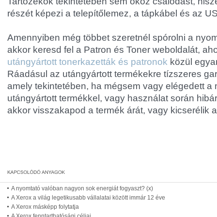
Tartozékok tekintetében sem okoz csalódást, his
részét képezi a telepítőlemez, a tápkábel és az U
Amennyiben még többet szeretnél spórolni a nyom
akkor keresd fel a Patron és Toner weboldalát, ah
utángyártott tonerkazetták és patronok
közül egyar
Ráadásul az utángyártott termékekre tízszeres gar
amely tekintetében, ha mégsem vagy elégedett a 
utángyártott termékkel, vagy használat során hibár
akkor visszakapod a termék árát, vagy kicserélik a
A nyomtató valóban nagyon sok energiát fogyaszt? (x)
A Xerox a világ legetikusabb vállalatai között immár 12 éve
A Xerox másképp folytatja
A Xerox fenntarthatósági céljai