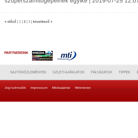
szuperszámítógépeinek egyike | 2019-07-25 12:0
|
|
|
|
« előző
1
2
3
következő »
PARTNEREINK
SAJTÓKÖZLEMÉNYEK
ÜZLETI AJÁNLATOK
PÁLYÁZATOK
TIPPEK
Jogi tudnivalók
Impresszum
Médiaajánlat
Webmester