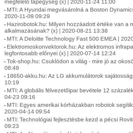
megfelelő tápegység (x) | 2020-11-24 11:00
MTI: A Hyundai megvásárolná a Boston Dynamics r
2020-11-09 09:29
Hazirobotok.hu: Milyen hozzáadott értéke van a m
alkalmazásának? (x) | 2020-08-21 13:38
MTI: A Deloitte Technology Fast 500 EMEA | 202
Elektromoskonvektorok.hu: Az elektromos infrap
legfontosabb előnyei (x) | 2020-07-14 12:24
Tok-shop.hu: Csuklódon a világ - mire jó az okosó
08:49
18650-akku.hu: Az LG akkumulátorok sajátossága
10:19
MTI: A globális félvezetőipar bevétele 12 százalé
04-23 09:16
MTI: Egyes amerikai kórházakban robotok segítik
2020-04-14 09:54
MTI: Technológiai fejlesztésbe kezd a pécsi Rovi
09:23