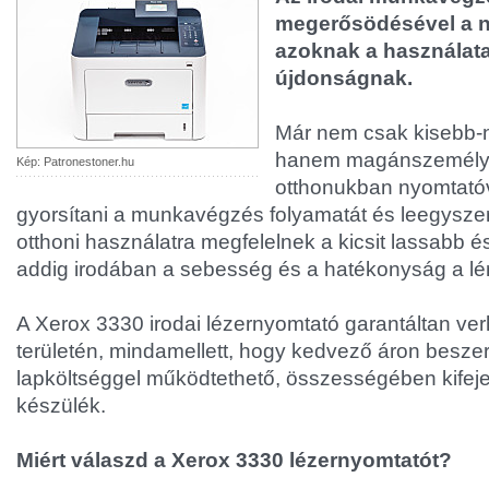
megerősödésével a 
azoknak a használat
újdonságnak.
Már nem csak kisebb-
hanem magánszemélye
Kép: Patronestoner.hu
otthonukban nyomtatóva
gyorsítani a munkavégzés folyamatát és leegyszer
otthoni használatra megfelelnek a kicsit lassabb é
addig irodában a sebesség és a hatékonyság a lé
A Xerox 3330 irodai lézernyomtató garantáltan ve
területén, mindamellett, hogy kedvező áron besze
lapköltséggel működtethető, összességében kife
készülék.
Miért válaszd a Xerox 3330 lézernyomtatót?