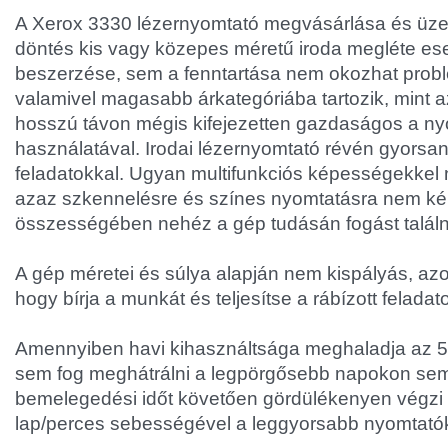
A Xerox 3330 lézernyomtató megvásárlása és üz
döntés kis vagy közepes méretű iroda megléte es
beszerzése, sem a fenntartása nem okozhat prob
valamivel magasabb árkategóriába tartozik, mint a
hosszú távon mégis kifejezetten gazdaságos a n
használatával. Irodai lézernyomtató révén gyorsa
feladatokkal. Ugyan multifunkciós képességekkel 
azaz szkennelésre és színes nyomtatásra nem ké
összességében nehéz a gép tudásán fogást találn
A gép méretei és súlya alapján nem kispályás, azo
hogy bírja a munkát és teljesítse a rábízott feladat
Amennyiben havi kihasználtsága meghaladja az 50
sem fog meghátrálni a legpörgősebb napokon se
bemelegedési időt követően gördülékenyen végzi 
lap/perces sebességével a leggyorsabb nyomtatók 