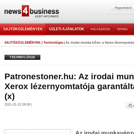
SAJTÓKÖZLEMÉNYEK
ÜZLETI AJÁNLATOK
PÁLYÁZATOK
TIPPEK
SAJTÓKÖZLEMÉNYEK
|
Technológia
|
Az irodai munka hőse: a Xerox lézernyomtat
TECHNOLÓGIA
Patronestoner.hu: Az irodai mun
Xerox lézernyomtatója garantál
(x)
2021-01-22 09:08 |
Az irodai munkavégz