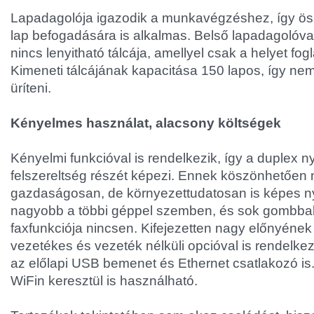
Lapadagolója igazodik a munkavégzéshez, így 
lap befogadására is alkalmas. Belső lapadagolóval
nincs lenyitható tálcája, amellyel csak a helyet fog
Kimeneti tálcájának kapacitása 150 lapos, így n
üríteni.
Kényelmes használat, alacsony költségek
Kényelmi funkcióval is rendelkezik, így a duplex n
felszereltség részét képezi. Ennek köszönhetően
gazdaságosan, de környezettudatosan is képes nyo
nagyobb a többi géppel szemben, és sok gombbal 
faxfunkciója nincsen. Kifejezetten nagy előnyéne
vezetékes és vezeték nélküli opcióval is rendelkez
az előlapi USB bemenet és Ethernet csatlakozó is.
WiFin keresztül is használható.