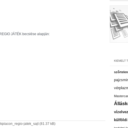
 REGIO JÁTÉK becslése alapján:
szőrtelen
pajzsmir
vérplaz
Masterca
Állásk
vízelve
külföld
kpiacon_regio-jatek_sajt
(81.37 kB)