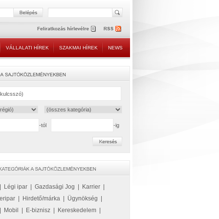
VÁLLALATI HÍREK
SZAKMAI HÍREK
NEWS
-tól
-ig
|
Légi ipar
|
Gazdasági Jog
|
Karrier
|
eripar
|
Hirdető/márka
|
Ügynökség
|
|
Mobil
|
E-biznisz
|
Kereskedelem
|