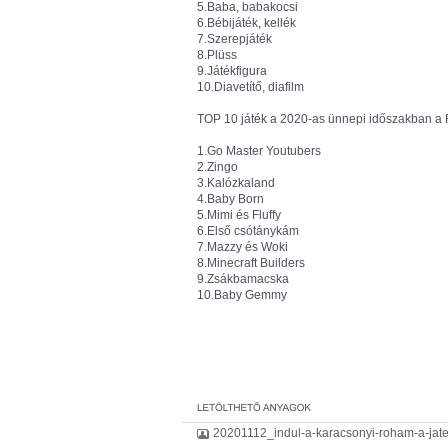
5.Baba, babakocsi
6.Bébijáték, kellék
7.Szerepjáték
8.Plüss
9.Játékfigura
10.Diavetítő, diafilm
TOP 10 játék a 2020-as ünnepi időszakban a
1.Go Master Youtubers
2.Zingo
3.Kalózkaland
4.Baby Born
5.Mimi és Fluffy
6.Első csótánykám
7.Mazzy és Woki
8.Minecraft Builders
9.Zsákbamacska
10.Baby Gemmy
20201112_indul-a-karacsonyi-roham-a-jate