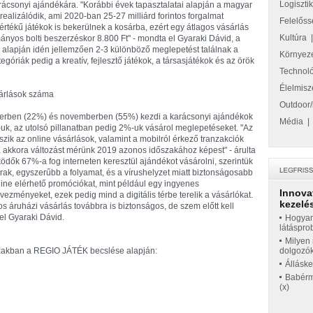
Logiszti
arácsonyi ajándékára. "Korábbi évek tapasztalatai alapján a magyar
ealizálódik, ami 2020-ban 25-27 milliárd forintos forgalmat
Felelőss
értékű játékok is bekerülnek a kosárba, ezért egy átlagos vásárlás
Kultúra
nyos bolti beszerzéskor 8.800 Ft" - mondta el Gyaraki Dávid, a
lapján idén jellemzően 2-3 különböző meglepetést találnak a
Környez
góriák pedig a kreatív, fejlesztő játékok, a társasjátékok és az örök
Technol
Élelmisz
sárlások száma
Outdoor/
óberben (22%) és novemberben (55%) kezdi a karácsonyi ajándékok
Média
, az utolsó pillanatban pedig 2%-uk vásárol meglepetéseket. "Az
zik az online vásárlások, valamint a mobilról érkező tranzakciók
 akkora változást mérünk 2019 azonos időszakához képest" - árulta
dők 67%-a fog interneten keresztül ajándékot vásárolni, szerintük
ak, egyszerűbb a folyamat, és a vírushelyzet miatt biztonságosabb
line elérhető promóciókat, mint például egy ingyenes
Innova
vezményeket, ezek pedig mind a digitális térbe terelik a vásárlókat.
kezelés
 áruházi vásárlás továbbra is biztonságos, de szem előtt kell
a el Gyaraki Dávid.
Hogyan
látáspro
Milyen 
szakban a REGIO JÁTÉK becslése alapján:
dolgozó
Állásk
Babérme
(x)