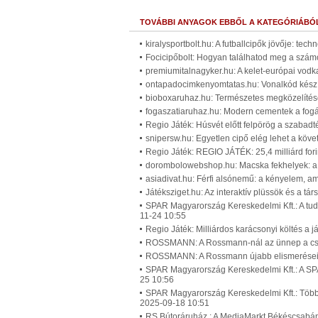
TOVÁBBI ANYAGOK EBBŐL A KATEGÓRIÁBÓ
kiralysportbolt.hu: A futballcipők jövője: tec
Focicipőbolt: Hogyan találhatod meg a számo
premiumitalnagyker.hu: A kelet-európai vodk
ontapadocimkenyomtatas.hu: Vonalkód készí
bioboxaruhaz.hu: Természetes megközelítése
fogaszatiaruhaz.hu: Modern cementek a fog
Regio Játék: Húsvét előtt felpörög a szabadté
snipersw.hu: Egyetlen cipő elég lehet a köv
Regio Játék: REGIO JÁTÉK: 25,4 milliárd for
dorombolowebshop.hu: Macska fekhelyek: a c
asiadivat.hu: Férfi alsónemű: a kényelem, a
Játéksziget.hu: Az interaktív plüssök és a t
SPAR Magyarország Kereskedelmi Kft.: A tuda
11-24 10:55
Regio Játék: Milliárdos karácsonyi költés a 
ROSSMANN: A Rossmann-nál az ünnep a csal
ROSSMANN: A Rossmann újabb elismerései 
SPAR Magyarország Kereskedelmi Kft.: A SPA
25 10:56
SPAR Magyarország Kereskedelmi Kft.: Több m
2025-09-18 10:51
RS Bútoráruház : A MediaMarkt Békéscsabán 