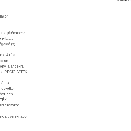
irodalmi 
piacon
on a játékpiacon
onyfa alá
égoldó (x)
EGIO JÁTÉK
gosan
sonyi ajándékra
mat a REGIO JÁTÉK
aládok
 húsvétkor
tott idén
JÁTÉK
karácsonykor
átékra gyereknapon