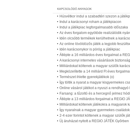
Húsvétkor indul a szabadtéri szezon a játék
Indul a karácsonyi roham a játékpiacon
Indul a játékpiac legforgalmasabb időszaka
Az éves forgalom egyötöde realizálódik nyár
Idén olcsóbb termékek kerülhetnek a karács
Az online lövöldözős játék a legjobb feszülts
Idén karácsonykor is pörög a játékpiac
Átlépte a 16 milliárdos éves forgalmat a R
A karácsonyi internetes vásárlások biztonsá
Milliárdokat költenek a magyar szülők karác
Megközelítette a 14 milliárd Ft éves forgal
Természet ihlette gyerekjátékok (x)
Így töltik a nyarat a magyar kisgyermekes cs
Online vásárol játékot a nyuszi a rendhagyó
Farsang: a tűzoltó és a hercegnő jelmez hódí
Átlépte a 13 milliárdos forgalmat a REGIO 
Milliárdokat költenek játékokra a magyarok 
Így nyaralnak a magyar gyermekes családok
2-4 ezer forintot költenek a magyar szülők j
Új áruházat nyitott a REGIO JÁTÉK Győrben