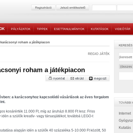
TOK
PÁLYÁZATOK
TIPPEK
ESETTANULMÁNYOK
KUTATÁSOK
VIDEÓTÁR
 karácsonyi roham a játékpiacon
REGIO JÁTÉK
rácsonyi roham a játékpiacon
z évben: a karácsonyhoz kapcsolódó vásárlások az éves forgalom
int.
gos kosárérték 11.000 Ft, míg az áruházi 8.800 Ft lesz. Friss
Internet
y idén a szülők kreatív- vagy társasjátékot, továbbá LEGO-t
Gyógysz
Kutatás
utatása alapján idén a szülők 40 százaléka 5-10.000 Ft között, 50