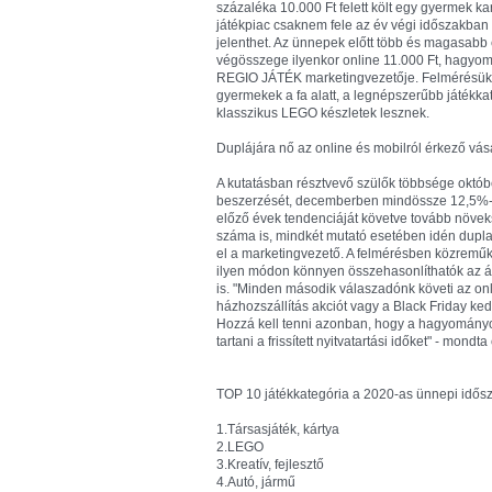
százaléka 10.000 Ft felett költ egy gyermek k
játékpiac csaknem fele az év végi időszakban r
jelenthet. Az ünnepek előtt több és magasabb 
végösszege ilyenkor online 11.000 Ft, hagyomá
REGIO JÁTÉK marketingvezetője. Felmérésük a
gyermekek a fa alatt, a legnépszerűbb játékkate
klasszikus LEGO készletek lesznek.
Duplájára nő az online és mobilról érkező vá
A kutatásban résztvevő szülők többsége okt
beszerzését, decemberben mindössze 12,5%-uk
előző évek tendenciáját követve tovább növeks
száma is, mindkét mutató esetében idén dupla
el a marketingvezető. A felmérésben közreműkö
ilyen módon könnyen összehasonlíthatók az ár
is. "Minden második válaszadónk követi az on
házhozszállítás akciót vagy a Black Friday ked
Hozzá kell tenni azonban, hogy a hagyományos
tartani a frissített nyitvatartási időket" - mondt
TOP 10 játékkategória a 2020-as ünnepi idő
1.Társasjáték, kártya
2.LEGO
3.Kreatív, fejlesztő
4.Autó, jármű