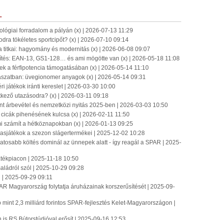
L
hnológiai forradalom a pályán (x) | 2026-07-13 11:29
dra tökéletes sportcipőt? (x) | 2026-07-10 09:14
a titkai: hagyomány és modernitás (x) | 2026-06-08 09:07
tés: EAN-13, GS1-128… és ami mögötte van (x) | 2026-05-18 11:08
k a férfipotencia támogatásában (x) | 2026-05-14 11:10
ászatban: üvegionomer anyagok (x) | 2026-05-14 09:31
ri játékok iránti kereslet | 2026-03-30 10:00
etkező utazásodra? (x) | 2026-03-11 09:18
int árbevétel és nemzetközi nyitás 2025-ben | 2026-03-03 10:50
icák pihenésének kulcsa (x) | 2026-02-11 11:50
mi számít a hétköznapokban (x) | 2026-01-13 09:25
ársasjátékok a szezon slágertermékei | 2025-12-02 10:28
tosabb költés dominál az ünnepek alatt - így reagál a SPAR | 2025-
játékpiacon | 2025-11-18 10:50
ádról szól | 2025-10-29 09:28
| 2025-09-29 09:11
R Magyarország folytatja áruházainak korszerűsítését | 2025-09-
int 2,3 milliárd forintos SPAR-fejlesztés Kelet-Magyarországon |
is RS Bútorstúdióval erősít | 2025-09-16 12:53