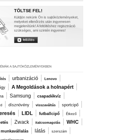
TÖLTSE FEL!
Küldjön nekünk Ön is sajtóközleményeket,
melyeket ellenőrzés után ingyenesen
megjelenítünk! A feltöltéshez regisztráció
szükséges, ami szintén ingyenes!
|
|
|
urbanizáció
ítés
Lenovo
|
|
A Megoldások a holnapért
igy
|
|
|
Samsung
ma
csapadékvíz
|
|
|
|
dísznövény
sportcipő
rd
visszaváltás
|
|
|
|
eresés
LIDL
futballcipő
Étkező
|
|
|
|
Zwack
WHC
zetés
italcsomagolás
|
|
|
látás
i munkavállalás
szerszám