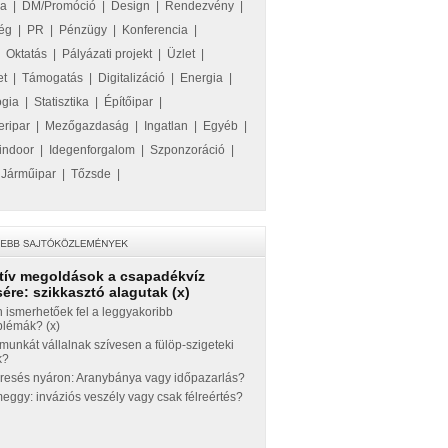
ka
|
DM/Promóció
|
Design
|
Rendezvény
|
ég
|
PR
|
Pénzügy
|
Konferencia
|
|
Oktatás
|
Pályázati projekt
|
Üzlet
|
et
|
Támogatás
|
Digitalizáció
|
Energia
|
ógia
|
Statisztika
|
Építőipar
|
eripar
|
Mezőgazdaság
|
Ingatlan
|
Egyéb
|
indoor
|
Idegenforgalom
|
Szponzoráció
|
|
Járműipar
|
Tőzsde
|
tív megoldások a csapadékvíz
ére: szikkasztó alagutak (x)
 ismerhetőek fel a leggyakoribb
blémák? (x)
munkát vállalnak szívesen a fülöp-szigeteki
k?
eresés nyáron: Aranybánya vagy időpazarlás?
ggy: inváziós veszély vagy csak félreértés?