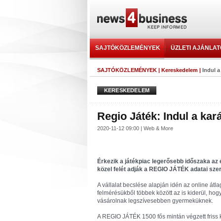
SAJTÓKÖZLEMÉNYEK
ÜZLETI AJÁNLA
SAJTÓKÖZLEMÉNYEK
|
Kereskedelem
|
Indul a
KERESKEDELEM
Regio Játék: Indul a ka
2020-11-12 09:00 | Web & More
Érkezik a játékpiac legerősebb időszaka a
közel felét adják a REGIO JÁTÉK adatai szer
A vállalat becslése alapján idén az online átla
felmérésükből többek között az is kiderül, hog
vásárolnak legszívesebben gyermeküknek.
A REGIO JÁTÉK 1500 fős mintán végzett friss k