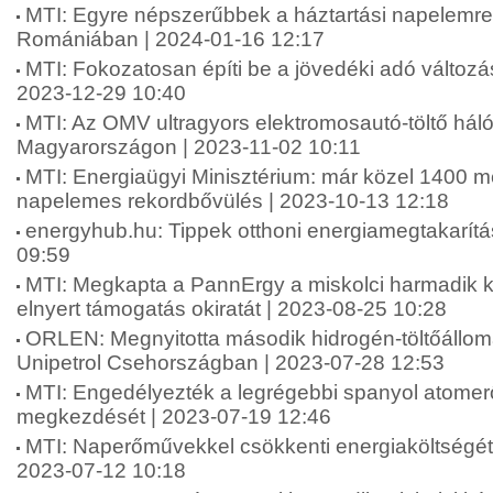
MTI: Egyre népszerűbbek a háztartási napelemr
Romániában | 2024-01-16 12:17
MTI: Fokozatosan építi be a jövedéki adó változá
2023-12-29 10:40
MTI: Az OMV ultragyors elektromosautó-töltő hálóz
Magyarországon | 2023-11-02 10:11
MTI: Energiaügyi Minisztérium: már közel 1400 m
napelemes rekordbővülés | 2023-10-13 12:18
energyhub.hu: Tippek otthoni energiamegtakarítá
09:59
MTI: Megkapta a PannErgy a miskolci harmadik k
elnyert támogatás okiratát | 2023-08-25 10:28
ORLEN: Megnyitotta második hidrogén-töltőáll
Unipetrol Csehországban | 2023-07-28 12:53
MTI: Engedélyezték a legrégebbi spanyol atome
megkezdését | 2023-07-19 12:46
MTI: Naperőművekkel csökkenti energiaköltségét ö
2023-07-12 10:18