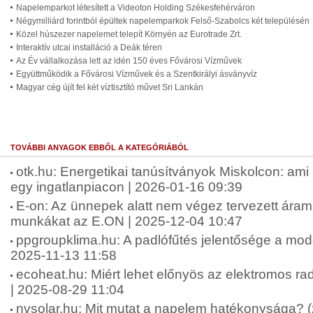
Napelemparkot létesített a Videoton Holding Székesfehérváron
Négymilliárd forintból épültek napelemparkok Felső-Szabolcs két településén
Közel húszezer napelemet telepít Környén az Eurotrade Zrt.
Interaktív utcai installáció a Deák téren
Az Év vállalkozása lett az idén 150 éves Fővárosi Vízművek
Együttműködik a Fővárosi Vízművek és a Szentkirályi ásványvíz
Magyar cég újít fel két víztisztító művet Sri Lankán
TOVÁBBI ANYAGOK EBBŐL A KATEGÓRIÁBÓL
otk.hu: Energetikai tanúsítványok Miskolcon: ami
egy ingatlanpiacon | 2026-01-16 09:39
E-on: Az ünnepek alatt nem végez tervezett árams
munkákat az E.ON | 2025-12-04 10:47
ppgroupklima.hu: A padlófűtés jelentősége a mode
2025-11-13 11:58
ecoheat.hu: Miért lehet előnyös az elektromos rad
| 2025-08-29 11:04
nvsolar.hu: Mit mutat a napelem hatékonysága? (