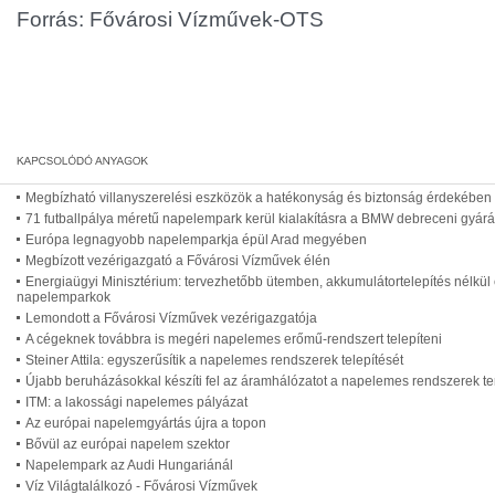
Forrás: Fővárosi Vízművek-OTS
Megbízható villanyszerelési eszközök a hatékonyság és biztonság érdekében 
71 futballpálya méretű napelempark kerül kialakításra a BMW debreceni gyárá
Európa legnagyobb napelemparkja épül Arad megyében
Megbízott vezérigazgató a Fővárosi Vízművek élén
Energiaügyi Minisztérium: tervezhetőbb ütemben, akkumulátortelepítés nélkül 
napelemparkok
Lemondott a Fővárosi Vízművek vezérigazgatója
A cégeknek továbbra is megéri napelemes erőmű-rendszert telepíteni
Steiner Attila: egyszerűsítik a napelemes rendszerek telepítését
Újabb beruházásokkal készíti fel az áramhálózatot a napelemes rendszerek t
ITM: a lakossági napelemes pályázat
Az európai napelemgyártás újra a topon
Bővül az európai napelem szektor
Napelempark az Audi Hungariánál
Víz Világtalálkozó - Fővárosi Vízművek