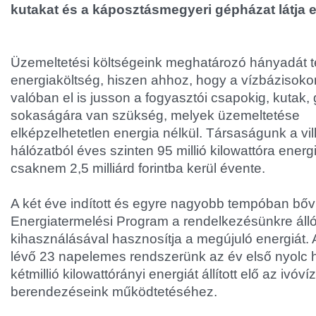
kutakat és a káposztásmegyeri gépházat látja e
Üzemeltetési költségeink meghatározó hányadát te
energiaköltség, hiszen ahhoz, hogy a vízbázisokon
valóban el is jusson a fogyasztói csapokig, kutak
sokaságára van szükség, melyek üzemeltetése
elképzelhetetlen energia nélkül. Társaságunk a vi
hálózatból éves szinten 95 millió kilowattóra energi
csaknem 2,5 milliárd forintba kerül évente.
A két éve indított és egyre nagyobb tempóban b
Energiatermelési Program a rendelkezésünkre álló
kihasználásával hasznosítja a megújuló energiát.
lévő 23 napelemes rendszerünk az év első nyol
kétmillió kilowattórányi energiát állított elő az ivóví
berendezéseink működtetéséhez.