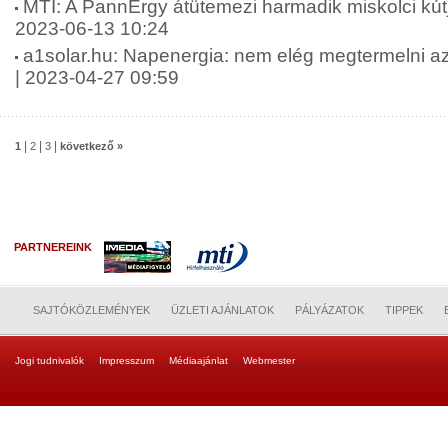
MTI: A PannErgy átütemezi harmadik miskolci kútj
2023-06-13 10:24
a1solar.hu: Napenergia: nem elég megtermelni az á
| 2023-04-27 09:59
|
|
|
1
2
3
következő »
PARTNEREINK
SAJTÓKÖZLEMÉNYEK
ÜZLETI AJÁNLATOK
PÁLYÁZATOK
TIPPEK
Jogi tudnivalók
Impresszum
Médiaajánlat
Webmester