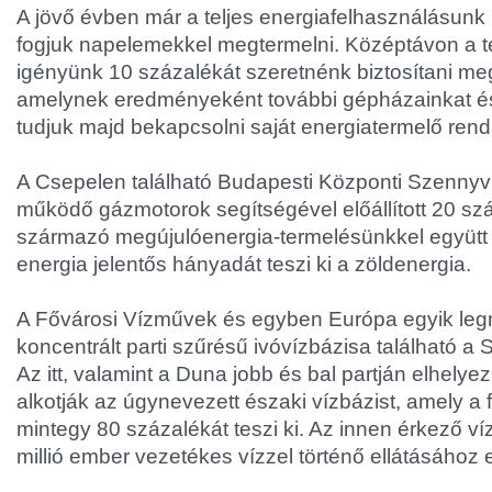
A jövő évben már a teljes energiafelhasználásunk
fogjuk napelemekkel megtermelni. Középtávon a te
igényünk 10 százalékát szeretnénk biztosítani meg
amelynek eredményeként további gépházainkat és
tudjuk majd bekapcsolni saját energiatermelő ren
A Csepelen található Budapesti Központi Szennyví
működő gázmotorok segítségével előállított 20 sz
származó megújulóenergia-termelésünkkel együtt 
energia jelentős hányadát teszi ki a zöldenergia.
A Fővárosi Vízművek és egyben Európa egyik leg
koncentrált parti szűrésű ivóvízbázisa található a 
Az itt, valamint a Duna jobb és bal partján elhelye
alkotják az úgynevezett északi vízbázist, amely a f
mintegy 80 százalékát teszi ki. Az innen érkező v
millió ember vezetékes vízzel történő ellátásához