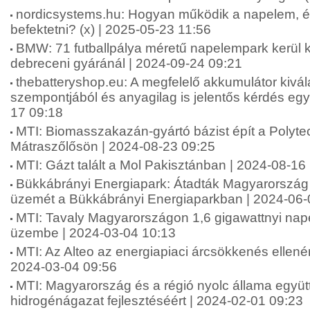
nordicsystems.hu: Hogyan működik a napelem, és
befektetni? (x) | 2025-05-23 11:56
BMW: 71 futballpálya méretű napelempark kerül 
debreceni gyáránál | 2024-09-24 09:21
thebatteryshop.eu: A megfelelő akkumulátor kivá
szempontjából és anyagilag is jelentős kérdés egys
17 09:18
MTI: Biomasszakazán-gyártó bázist épít a Polytec
Mátraszőlősön | 2024-08-23 09:25
MTI: Gázt talált a Mol Pakisztánban | 2024-08-16
Bükkábrányi Energiapark: Átadták Magyarország 
üzemét a Bükkábrányi Energiaparkban | 2024-06-
MTI: Tavaly Magyarországon 1,6 gigawattnyi nap
üzembe | 2024-03-04 10:13
MTI: Az Alteo az energiapiaci árcsökkenés ellenére 
2024-03-04 09:56
MTI: Magyarország és a régió nyolc állama együ
hidrogénágazat fejlesztéséért | 2024-02-01 09:23