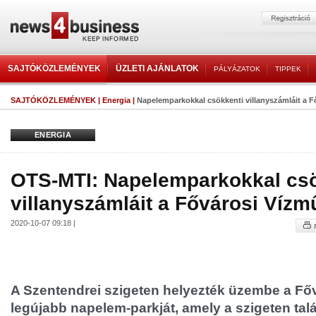
SAJTÓKÖZLEMÉNYEK
ÜZLETI AJÁNLATOK
PÁLYÁZATOK
TIPPEK
SAJTÓKÖZLEMÉNYEK
|
Energia
|
Napelemparkokkal csökkenti villanyszámláit a 
ENERGIA
OTS-MTI: Napelemparkokkal csö
villanyszámláit a Fővárosi Víz
2020-10-07 09:18 |
A Szentendrei szigeten helyezték üzembe a Fő
legújabb napelem-parkját, amely a szigeten tal