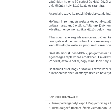
vágóhídon hetente 50 sertést és kiskérődzőt vá
elő, főként a helyi közétkeztetés számára.
A szociális szövetkezet 18 közfoglakoztatottn
Hoffman Imre hangsúlyozta: a közfoglalkoztatá
tartása maradandó érték az "utánunk jövő n
következményei nehezítik a kitűzött célok meg
Tiba István, a térség fideszes országgyűlési kép
támogatással megvalósíthatók az önkormányzat 
kiépült közfoglalkoztatási program kitörési pon
Szólláth Tibor (Fidesz-KDNP) polgármester h
egészséges táplálkozás érdekében. Emlékeztet
Portékát, azzal a céllal, hogy minél több hely
Beszámolt arról, hogy a szociális szövetkezet 
a Kendereskertben állattenyésztés és növényte
Húsexportengedélyt kapott Magyarország a 
Húsfeldolgozó üzemet létesít Vietnamban Bab