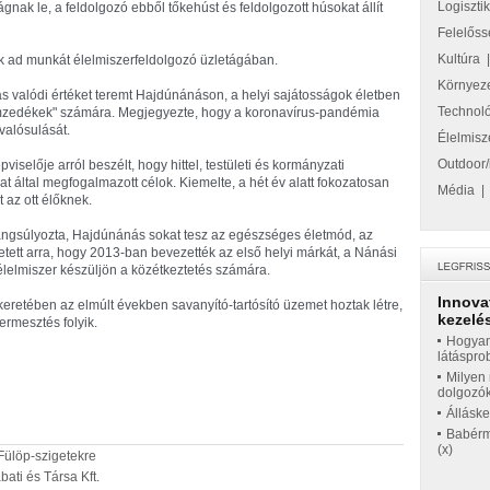
Logiszti
gnak le, a feldolgozó ebből tőkehúst és feldolgozott húsokat állít
Felelőss
Kultúra
ak ad munkát élelmiszerfeldolgozó üzletágában.
Környez
s valódi értéket teremt Hajdúnánáson, a helyi sajátosságok életben
Technol
emzedékek" számára. Megjegyezte, hogy a koronavírus-pandémia
valósulását.
Élelmisz
Outdoor/
viselője arról beszélt, hogy hittel, testületi és kormányzati
által megfogalmazott célok. Kiemelte, a hét év alatt fokozatosan
Média
t az ott élőknek.
angsúlyozta, Hajdúnánás sokat tesz az egészséges életmód, az
ett arra, hogy 2013-ban bevezették az első helyi márkát, a Nánási
i élelmiszer készüljön a közétkeztetés számára.
Innova
keretében az elmúlt években savanyító-tartósító üzemet hoztak létre,
kezelés
rmesztés folyik.
Hogyan
látáspro
Milyen 
dolgozó
Állásk
Babérme
(x)
Fülöp-szigetekre
ati és Társa Kft.