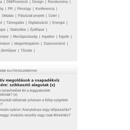
ka
|
DM/Promóció
|
Design
|
Rendezvény
|
ég
|
PR
|
Pénzügy
|
Konferencia
|
|
Oktatás
|
Pályázati projekt
|
Üzlet
|
et
|
Támogatás
|
Digitalizáció
|
Energia
|
ógia
|
Statisztika
|
Építőipar
|
eripar
|
Mezőgazdaság
|
Ingatlan
|
Egyéb
|
indoor
|
Idegenforgalom
|
Szponzoráció
|
|
Járműipar
|
Tőzsde
|
tív megoldások a csapadékvíz
ére: szikkasztó alagutak (x)
 ismerhetőek fel a leggyakoribb
blémák? (x)
munkát vállalnak szívesen a fülöp-szigeteki
k?
eresés nyáron: Aranybánya vagy időpazarlás?
ggy: inváziós veszély vagy csak félreértés?