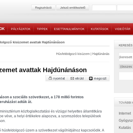
TOK
PÁLYÁZATOK
TIPPEK
ESETTANULMÁNYOK
KUTATÁSOK
VIDEÓTÁR
dolgozó kisüzemet avattak Hajdúnánáson
Húsfeldolgozó kisüzem
|
Hajdúnánás
üzemet avattak Hajdúnánáson
son a szociális szövetkezet, a 178 millió forintos
eruházást adták át.
isztérium közfoglalkoztatási és vízügyi helyettes államtitkára
Internet
mbe véve, a helyi értékekre alapozva, a szomszédos települések
Gyógysz
son.
Kutatás
 húsfeldolgozó üzem a szövetkezet vágóhídjához kapcsolódik. A