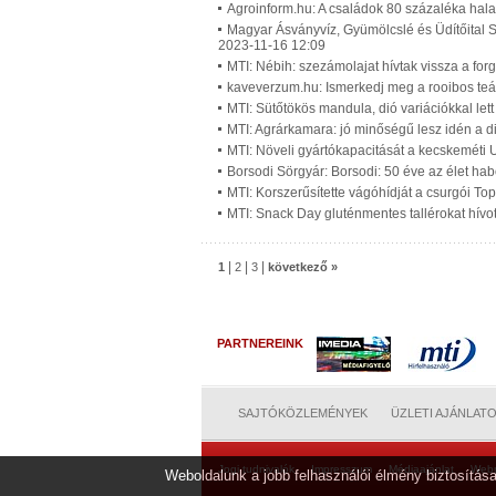
Agroinform.hu: A családok 80 százaléka hala
Magyar Ásványvíz, Gyümölcslé és Üdítőital S
2023-11-16 12:09
MTI: Nébih: szezámolajat hívtak vissza a fo
kaveverzum.hu: Ismerkedj meg a rooibos teáv
MTI: Sütőtökös mandula, dió variációkkal lett
MTI: Agrárkamara: jó minőségű lesz idén a d
MTI: Növeli gyártókapacitását a kecskeméti 
Borsodi Sörgyár: Borsodi: 50 éve az élet ha
MTI: Korszerűsítette vágóhídját a csurgói To
MTI: Snack Day gluténmentes tallérokat hívot
|
|
|
1
2
3
következő »
PARTNEREINK
SAJTÓKÖZLEMÉNYEK
ÜZLETI AJÁNLAT
Jogi tudnivalók
Impresszum
Médiaajánlat
Web
Weboldalunk a jobb felhasználói élmény biztosítása