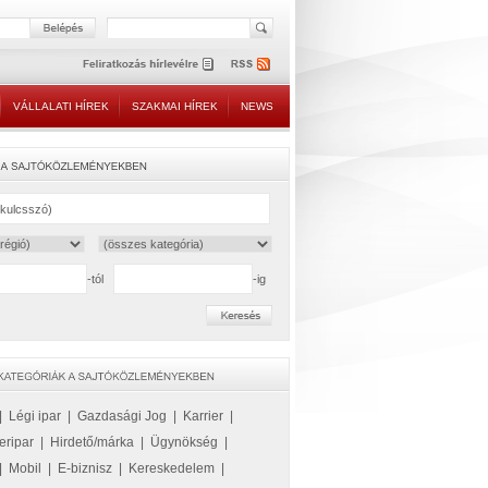
VÁLLALATI HÍREK
SZAKMAI HÍREK
NEWS
-tól
-ig
|
Légi ipar
|
Gazdasági Jog
|
Karrier
|
eripar
|
Hirdető/márka
|
Ügynökség
|
|
Mobil
|
E-biznisz
|
Kereskedelem
|