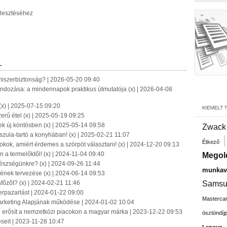
jlesztéséhez
L
miszerbiztonság? | 2026-05-20 09:40
dozása: a mindennapok praktikus útmutatója (x) | 2026-04-08
(x) | 2025-07-15 09:20
erű étel (x) | 2025-05-19 09:25
zek új köntösben (x) | 2025-05-14 09:58
Zwack
szula-tartó a konyhában! (x) | 2025-02-21 11:07
Étkező
okok, amiért érdemes a szörpöt választani! (x) | 2024-12-20 09:13
 a termelőktől! (x) | 2024-11-04 09:40
Megol
egészségünkre? (x) | 2024-09-26 11:44
munkavá
ének tervezése (x) | 2024-06-14 09:53
őzőt? (x) | 2024-02-21 11:46
Samsu
erpazarlást | 2024-01-22 09:00
Masterca
Marketing Alapjának működése | 2024-01-02 10:04
erősít a nemzetközi piacokon a magyar márka | 2023-12-22 09:53
ösztöndíj
eseit | 2023-11-28 10:47