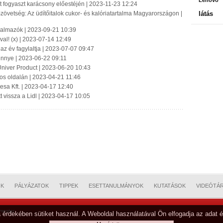
Lenovo
t fogyaszt karácsony előestéjén | 2023-11-23 12:24
zövetség: Az üdítőitalok cukor- és kalóriatartalma Magyarországon |
látás
rgalmazók | 2023-09-21 10:39
al! (x) | 2023-07-14 12:49
 az év fagylaltja | 2023-07-07 09:47
innye | 2023-06-22 09:11
Univer Product | 2023-06-20 10:43
bos oldalán | 2023-04-21 11:46
pesa Kft. | 2023-04-17 12:40
t vissza a Lidl | 2023-04-17 10:05
OK
PÁLYÁZATOK
TIPPEK
ESETTANULMÁNYOK
KUTATÁSOK
VIDEÓTÁ
mester
 érdekében sütiket használ. A Weboldal használatával Ön elfogadja az adat é