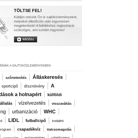
TÖLTSE FEL!
Küldjön nekünk Ön is sajtóközleményeket,
melyeket ellenőrzés után ingyenesen
megjelenítünk! A feltöltéshez regisztráció
szükséges, ami szintén ingyenes!
|
|
|
Álláskeresés
szőrtelenítés
|
|
|
A
sportcipő
dísznövény
|
dások a holnapért
külföldi
|
|
|
vízelvezetés
llalás
visszaváltás
|
|
|
ng
urbanizáció
WHC
|
|
|
LIDL
futballcipő
rd
irodalmi
|
|
|
csapadékvíz
program
italcsomagolás
|
|
|
|
pajzsmirigy
vérplazma