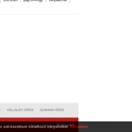
szerszám
R
VÁLLALATI HÍREK
SZAKMAI HÍREK
s süti-kezelésre vonatkozó irányelveket.
Bővebben