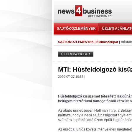
SAJTÓKÖZLEMÉNYEK
ÜZLETI AJÁNLA
SAJTÓKÖZLEMÉNYEK
|
Élelmiszeripar
|
Húsfel
ÉLELMISZERIPAR
MTI: Húsfeldolgozó kis
2020-07-27 10:56 |
Húsfeldolgozó kisüzemet létesített Hajdúnáná
belügyminisztériumi támogatásból készült b
Az átadó ünnepségen Hoffman Imre, a Belügymin
méltatta, hogy a helyi sajátosságokat figyele
számára is példát adó üzem épült Hajdúnáná
Az európai uniós követelményeknek megfelelő