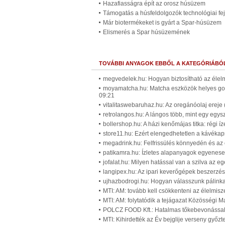
Hazafiasságra épít az orosz húsüzem
Támogatás a húsfeldolgozók technológiai fe
Már biotermékeket is gyárt a Spar-húsüzem
Elismerés a Spar húsüzemének
TOVÁBBI ANYAGOK EBBŐL A KATEGÓRIÁBÓ
megvedelek.hu: Hogyan biztosítható az élel
moyamatcha.hu: Matcha eszközök helyes gon
09:21
vitalitaswebaruhaz.hu: Az oregánóolaj ereje 
retrolangos.hu: A lángos több, mint egy egysz
bollershop.hu: A házi kenőmájas titka: régi í
store11.hu: Ezért elengedhetetlen a kávékap
megadrink.hu: Felfrissülés könnyedén és az 
patikamra.hu: Ízletes alapanyagok egyenesen
jofalat.hu: Milyen hatással van a szilva az 
langipex.hu: Az ipari keverőgépek beszerzés
ujhazbodrogi.hu: Hogyan válasszunk pálinkaf
MTI: AM: tovább kell csökkenteni az élelmisz
MTI: AM: folytatódik a tejágazat Közösségi 
POLCZ FOOD Kft.: Hatalmas tőkebevonással 
MTI: Kihirdették az Év bejglije verseny győzt