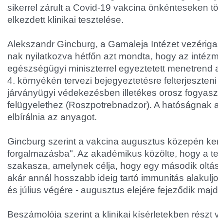
sikerrel zárult a Covid-19 vakcina önkénteseken tö
elkezdett klinikai tesztelése.
Alekszandr Gincburg, a Gamaleja Intézet vezérig
nak nyilatkozva hétfőn azt mondta, hogy az intéz
egészségügyi miniszterrel egyeztetett menetrend 
4. környékén tervezi bejegyeztetésre felterjeszteni
járványügyi védekezésben illetékes orosz fogyas
felügyelethez (Roszpotrebnadzor). A hatóságnak a
elbírálnia az anyagot.
Gincburg szerint a vakcina augusztus közepén ker
forgalmazásba". Az akadémikus közölte, hogy a t
szakasza, amelynek célja, hogy egy második oltás
akár annál hosszabb ideig tartó immunitás alakuljo
és július végére - augusztus elejére fejeződik majd
Beszámolója szerint a klinikai kísérletekben rész