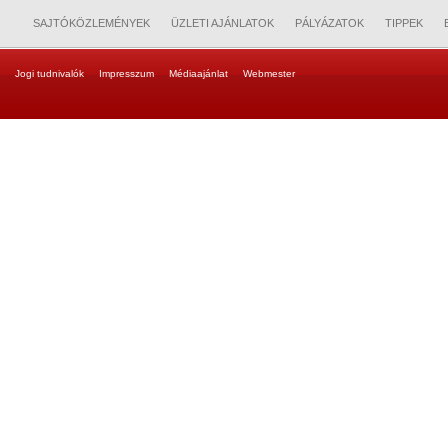
SAJTÓKÖZLEMÉNYEK
ÜZLETI AJÁNLATOK
PÁLYÁZATOK
TIPPEK
Jogi tudnivalók
Impresszum
Médiaajánlat
Webmester