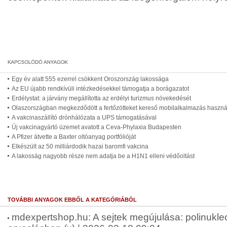
Egy év alatt 555 ezerrel csökkent Oroszország lakossága
Az EU újabb rendkívüli intézkedésekkel támogatja a borágazatot
Erdélystat: a járvány megállította az erdélyi turizmus növekedését
Olaszországban megkezdődött a fertőzötteket kereső mobilalkalmazás haszná
A vakcinaszállító drónhálózata a UPS támogatásával
Új vakcinagyártó üzemet avatott a Ceva-Phylaxia Budapesten
A Pfizer átvette a Baxter oltóanyag portfólióját
Elkészült az 50 milliárdodik hazai baromfi vakcina
A lakosság nagyobb része nem adatja be a H1N1 elleni védőoltást
TOVÁBBI ANYAGOK EBBŐL A KATEGÓRIÁBÓL
mdexpertshop.hu: A sejtek megújulása: polinukleo