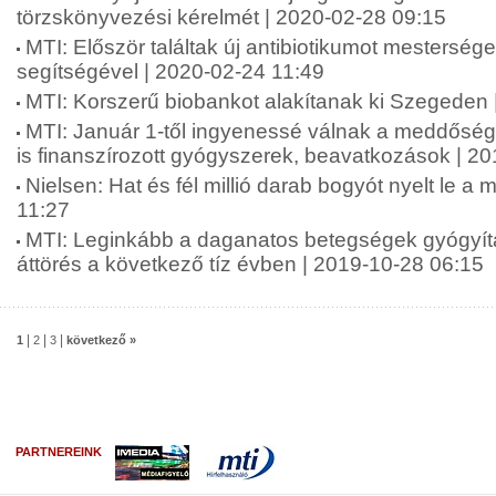
törzskönyvezési kérelmét | 2020-02-28 09:15
MTI: Először találtak új antibiotikumot mesterséges
segítségével | 2020-02-24 11:49
MTI: Korszerű biobankot alakítanak ki Szegeden 
MTI: Január 1-től ingyenessé válnak a meddőség
is finanszírozott gyógyszerek, beavatkozások | 2
Nielsen: Hat és fél millió darab bogyót nyelt le a
11:27
MTI: Leginkább a daganatos betegségek gyógyít
áttörés a következő tíz évben | 2019-10-28 06:15
|
|
|
1
2
3
következő »
PARTNEREINK