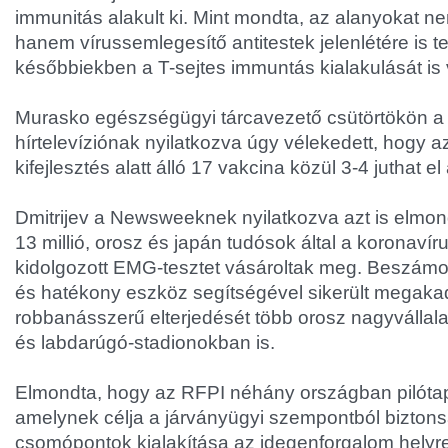
immunitás alakult ki. Mint mondta, az alanyokat n
hanem vírussemlegesítő antitestek jelenlétére is te
későbbiekben a T-sejtes immuntás kialakulását is v
Murasko egészségügyi tárcavezető csütörtökön a
hírtelevíziónak nyilatkozva úgy vélekedett, hogy
kifejlesztés alatt álló 17 vakcina közül 3-4 juthat el
Dmitrijev a Newsweeknek nyilatkozva azt is elmon
13 millió, orosz és japán tudósok által a koronavír
kidolgozott EMG-tesztet vásároltak meg. Beszámol
és hatékony eszköz segítségével sikerült megakad
robbanásszerű elterjedését több orosz nagyvállala
és labdarúgó-stadionokban is.
Elmondta, hogy az RFPI néhány országban pilótapro
amelynek célja a járványügyi szempontból biztons
csomópontok kialakítása az idegenforgalom helyre