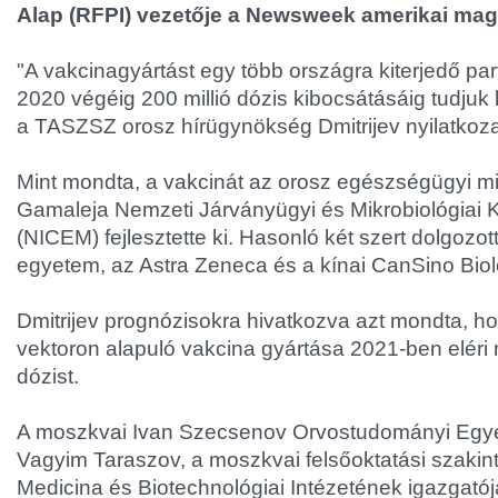
Alap (RFPI) vezetője a Newsweek amerikai mag
"A vakcinagyártást egy több országra kiterjedő pa
2020 végéig 200 millió dózis kibocsátásáig tudjuk ki
a TASZSZ orosz hírügynökség Dmitrijev nyilatkoza
Mint mondta, a vakcinát az orosz egészségügyi mi
Gamaleja Nemzeti Járványügyi és Mikrobiológiai K
(NICEM) fejlesztette ki. Hasonló két szert dolgozott
egyetem, az Astra Zeneca és a kínai CanSino Biol
Dmitrijev prognózisokra hivatkozva azt mondta, h
vektoron alapuló vakcina gyártása 2021-ben eléri m
dózist.
A moszkvai Ivan Szecsenov Orvostudományi Eg
Vagyim Taraszov, a moszkvai felsőoktatási szaki
Medicina és Biotechnológiai Intézetének igazgatója