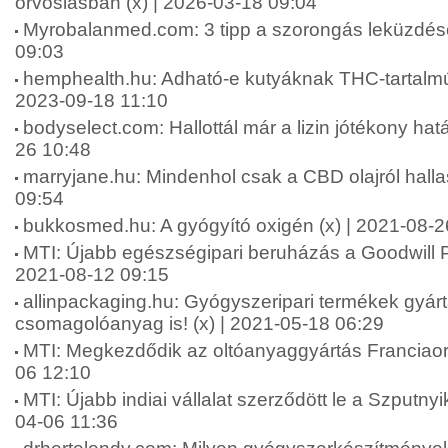
orvoslásban (x) | 2026-03-18 09:04
Myrobalanmed.com: 3 tipp a szorongás leküzdésé
09:03
hemphealth.hu: Adható-e kutyáknak THC-tartalmú 
2023-09-18 11:10
bodyselect.com: Hallottál már a lizin jótékony hatá
26 10:48
marryjane.hu: Mindenhol csak a CBD olajról halla
09:54
bukkosmed.hu: A gyógyító oxigén (x) | 2021-08-2
MTI: Újabb egészségipari beruházás a Goodwill P
2021-08-12 09:15
allinpackaging.hu: Gyógyszeripari termékek gyárt
csomagolóanyag is! (x) | 2021-05-18 06:29
MTI: Megkezdődik az oltóanyaggyártás Franciao
06 12:10
MTI: Újabb indiai vállalat szerződött le a Szputny
04-06 11:36