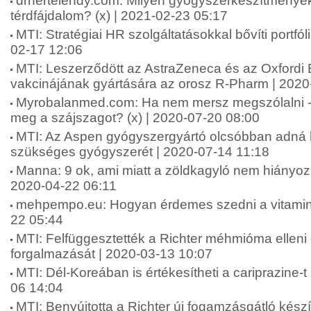
drhertelendy.com: Milyen gyógyszerkészítmények
térdfájdalom? (x) | 2021-02-23 05:17
MTI: Stratégiai HR szolgáltatásokkal bővíti portfól
02-17 12:06
MTI: Leszerződött az AstraZeneca és az Oxfordi
vakcinájának gyártására az orosz R-Pharm | 2020
Myrobalanmed.com: Ha nem mersz megszólalni 
meg a szájszagot? (x) | 2020-07-20 08:00
MTI: Az Aspen gyógyszergyártó olcsóbban adná 
szükséges gyógyszerét | 2020-07-14 11:18
Manna: 9 ok, ami miatt a zöldkagyló nem hiányozha
2020-04-22 06:11
mehpempo.eu: Hogyan érdemes szedni a vitamino
22 05:44
MTI: Felfüggesztették a Richter méhmióma ellen
forgalmazását | 2020-03-13 10:07
MTI: Dél-Koreában is értékesítheti a cariprazine-t
06 14:04
MTI: Benyújtotta a Richter új fogamzásgátló kés